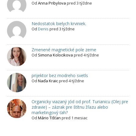
Od
Anna Pribylova
pred 3 týždne
Nedostatok bielych krviniek.
Od
Denis
pred 3 týždne
Zmenené magnetické pole zeme
Od
Simona Kolocikova
pred 4 týždne
prijektor bez modreho svetls
Od
Naďa Kraic
pred 4 týždne
Organicky viazaný jód od prof. Turianicu (Olej pre
zdravie) – zázrak pre štítnu žľazu alebo
marketingový ťah?
Od
Mário Tišťan
pred 1 mesiac