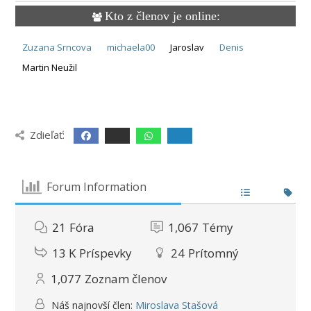
Kto z členov je online:
Zuzana Srncova
michaela00
Jaroslav
Denis
Martin Neužil
Zdieľať:
Forum Information
21
Fóra
1,067
Témy
13 K
Príspevky
24
Prítomný
1,077
Zoznam členov
Náš najnovší člen:
Miroslava Stašová