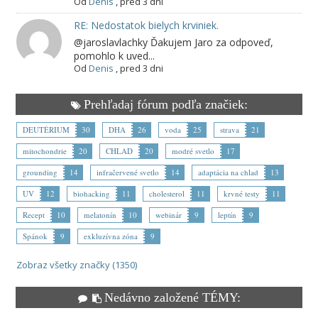
Od
Denis
,
pred 3 dni
RE: Nedostatok bielych krviniek.
@jaroslavlachky Ďakujem Jaro za odpoveď,
pomohlo k uved...
Od
Denis
,
pred 3 dni
Prehľadaj fórum podľa značiek:
DEUTÉRIUM
30
DHA
26
voda
25
strava
21
mitochondrie
20
CHLAD
20
modré svetlo
17
grounding
14
infračervené svetlo
14
adaptácia na chlad
13
UV
12
biohacking
11
cholesterol
11
krvné testy
11
Recept
10
melatonín
10
webinár
9
leptín
9
Spánok
9
exkluzívna zóna
9
Zobraz všetky značky (1350)
Nedávno založené TÉMY: