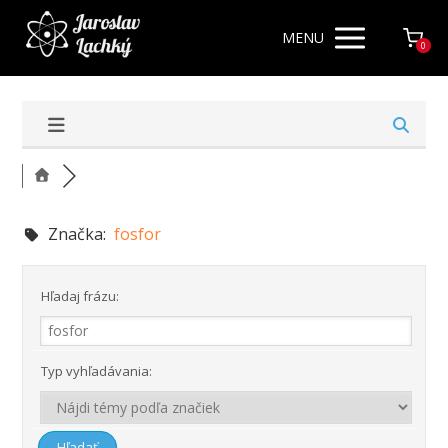
MENU
0
Značka:
fosfor
Hľadaj frázu:
Typ vyhľadávania: