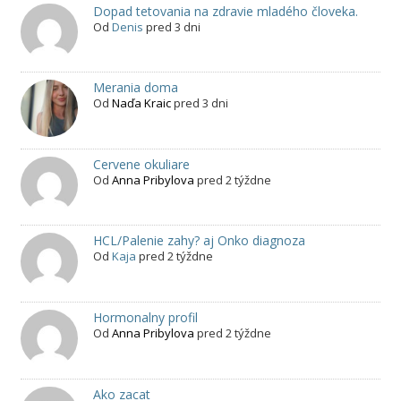
Dopad tetovania na zdravie mladého človeka.
Od
Denis
pred 3 dni
Merania doma
Od
Naďa Kraic
pred 3 dni
Cervene okuliare
Od
Anna Pribylova
pred 2 týždne
HCL/Palenie zahy? aj Onko diagnoza
Od
Kaja
pred 2 týždne
Hormonalny profil
Od
Anna Pribylova
pred 2 týždne
Ako zacat