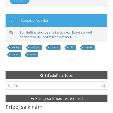
#
Nadpis príspevku
Boli delfíny suchozemské cicavce, ktoré sa kvôli
nedostatku DHA vrátili do oceánu?
delfíny
veľryby
cicavce
dha
vápnik
fosfor
strava
Hľadať na fóre:
Pridaj sa k nám ešte dnes!
Pripoj sa k nám!