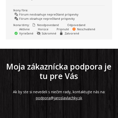
Ikony fóra:
Fórum neobsahuje neprečítané príspevky
Fórum obsahuje neprečítané príspevky
Ikona témy:
Neodpovedané
Odpovedané
Aktívne
Horúce
Pripnuté
Neschválené
Vyriešené
Súkromné
Zatvorené
Moja zákaznícka podpora je
tu pre Vás
Ak by ste si nevedeli s niečim rady, kontaktujte nás na:
podpora@jaroslavlachky.sk