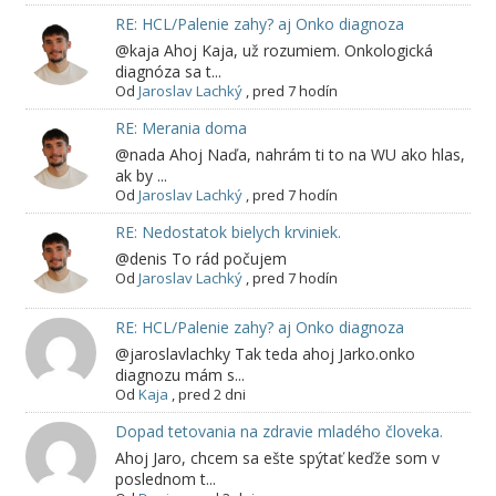
RE: HCL/Palenie zahy? aj Onko diagnoza
@kaja Ahoj Kaja, už rozumiem. Onkologická
diagnóza sa t...
Od
Jaroslav Lachký
,
pred 7 hodín
RE: Merania doma
@nada Ahoj Naďa, nahrám ti to na WU ako hlas,
ak by ...
Od
Jaroslav Lachký
,
pred 7 hodín
RE: Nedostatok bielych krviniek.
@denis To rád počujem
Od
Jaroslav Lachký
,
pred 7 hodín
RE: HCL/Palenie zahy? aj Onko diagnoza
@jaroslavlachky Tak teda ahoj Jarko.onko
diagnozu mám s...
Od
Kaja
,
pred 2 dni
Dopad tetovania na zdravie mladého človeka.
Ahoj Jaro, chcem sa ešte spýtať keďže som v
poslednom t...