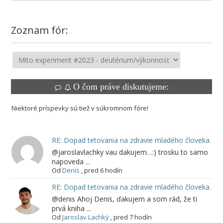
Zoznam fór:
O čom práve diskutujeme:
Niektoré príspevky sú tiež v súkromnom fóre!
RE: Dopad tetovania na zdravie mladého človeka.
@jaroslavlachky vau dakujem…:) trosku to samo
napoveda ...
Od
Denis
,
pred 6 hodín
RE: Dopad tetovania na zdravie mladého človeka.
@denis Ahoj Denis, ďakujem a som rád, že ti
prvá kniha ...
Od
Jaroslav Lachký
,
pred 7 hodín