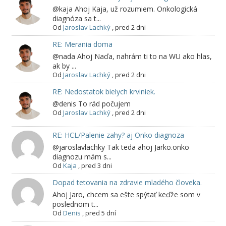
@kaja Ahoj Kaja, už rozumiem. Onkologická
diagnóza sa t...
Od
Jaroslav Lachký
,
pred 2 dni
RE: Merania doma
@nada Ahoj Naďa, nahrám ti to na WU ako hlas,
ak by ...
Od
Jaroslav Lachký
,
pred 2 dni
RE: Nedostatok bielych krviniek.
@denis To rád počujem
Od
Jaroslav Lachký
,
pred 2 dni
RE: HCL/Palenie zahy? aj Onko diagnoza
@jaroslavlachky Tak teda ahoj Jarko.onko
diagnozu mám s...
Od
Kaja
,
pred 3 dni
Dopad tetovania na zdravie mladého človeka.
Ahoj Jaro, chcem sa ešte spýtať keďže som v
poslednom t...
Od
Denis
,
pred 5 dní