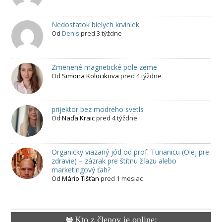
Nedostatok bielych krviniek.
Od
Denis
pred 3 týždne
Zmenené magnetické pole zeme
Od
Simona Kolocikova
pred 4 týždne
prijektor bez modreho svetls
Od
Naďa Kraic
pred 4 týždne
Organicky viazaný jód od prof. Turianicu (Olej pre
zdravie) – zázrak pre štítnu žľazu alebo
marketingový ťah?
Od
Mário Tišťan
pred 1 mesiac
Kto z členov je online: