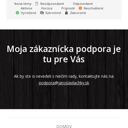
Ikona témy:
Neodpovedané
Odpovedané
Aktívne
Horúce
Pripnuté
Neschválené
Vyriešené
Súkromné
Zatvorené
Moja zákaznícka podpora je
tu pre Vás
Ak by ste si nevedeli s niečim rady, kontaktujte nás na:
podpora@jaroslavlachky.sk
DOMOV