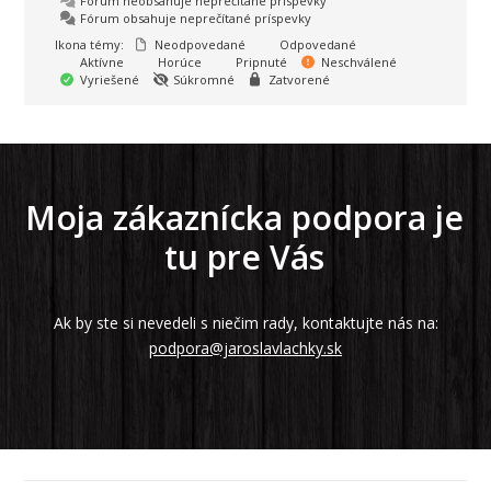
Fórum neobsahuje neprečítané príspevky
Fórum obsahuje neprečítané príspevky
Ikona témy:
Neodpovedané
Odpovedané
Aktívne
Horúce
Pripnuté
Neschválené
Vyriešené
Súkromné
Zatvorené
Moja zákaznícka podpora je
tu pre Vás
Ak by ste si nevedeli s niečim rady, kontaktujte nás na:
podpora@jaroslavlachky.sk