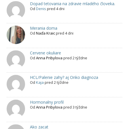
Dopad tetovania na zdravie mladého človeka.
Od
Denis
pred 4 dni
Merania doma
Od
Naďa Kraic
pred 4 dni
Cervene okuliare
Od
Anna Pribylova
pred 2 týždne
HCL/Palenie zahy? aj Onko diagnoza
Od
Kaja
pred 2 týždne
Hormonalny profil
Od
Anna Pribylova
pred 3 týždne
Ako zacat