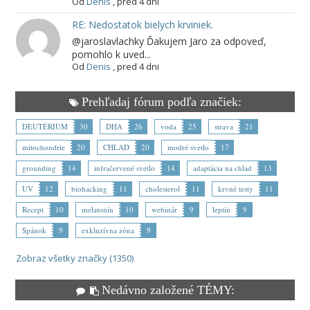
Od
Denis
,
pred 4 dni
RE: Nedostatok bielych krviniek.
@jaroslavlachky Ďakujem Jaro za odpoveď,
pomohlo k uved...
Od
Denis
,
pred 4 dni
Prehľadaj fórum podľa značiek:
DEUTÉRIUM
30
DHA
26
voda
25
strava
21
mitochondrie
20
CHLAD
20
modré svetlo
17
grounding
14
infračervené svetlo
14
adaptácia na chlad
13
UV
12
biohacking
11
cholesterol
11
krvné testy
11
Recept
10
melatonín
10
webinár
9
leptín
9
Spánok
9
exkluzívna zóna
9
Zobraz všetky značky (1350)
Nedávno založené TÉMY: