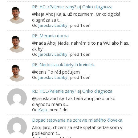
RE: HCL/Palenie zahy? aj Onko diagnoza
@kaja Ahoj Kaja, už rozumiem. Onkologická
diagnóza sa t...
Od
Jaroslav Lachký
,
pred 1 deň
RE: Merania doma
@nada Ahoj Naďa, nahrám ti to na WU ako hlas,
ak by ...
Od
Jaroslav Lachký
,
pred 1 deň
RE: Nedostatok bielych krviniek.
@denis To rád počujem
Od
Jaroslav Lachký
,
pred 1 deň
RE: HCL/Palenie zahy? aj Onko diagnoza
@jaroslavlachky Tak teda ahoj Jarko.onko
diagnozu mám s...
Od
Kaja
,
pred 3 dni
Dopad tetovania na zdravie mladého človeka.
Ahoj Jaro, chcem sa ešte spýtať keďže som v
poslednom t...