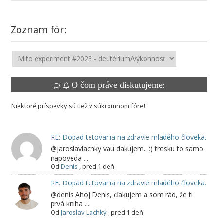
Zoznam fór:
O čom práve diskutujeme:
Niektoré príspevky sú tiež v súkromnom fóre!
RE: Dopad tetovania na zdravie mladého človeka.
@jaroslavlachky vau dakujem…:) trosku to samo
napoveda ...
Od
Denis
,
pred 1 deň
RE: Dopad tetovania na zdravie mladého človeka.
@denis Ahoj Denis, ďakujem a som rád, že ti
prvá kniha ...
Od
Jaroslav Lachký
,
pred 1 deň