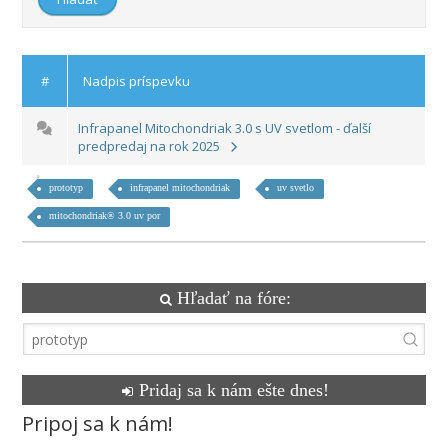
#
Nadpis príspevku
Infrapanel Mitochondriak 3.0 s UV svetlom - ďalší
predpredaj na rok 2025
prototyp
infrapanel mitochondriak
uv svetlo
mitochondriak® 3.0 uv por
Hľadať na fóre:
Pridaj sa k nám ešte dnes!
Pripoj sa k nám!