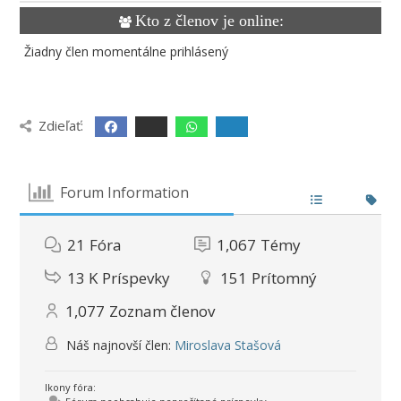
Kto z členov je online:
Žiadny člen momentálne prihlásený
Zdieľať:
Forum Information
21
Fóra
1,067
Témy
13 K
Príspevky
151
Prítomný
1,077
Zoznam členov
Náš najnovší člen:
Miroslava Stašová
Ikony fóra: