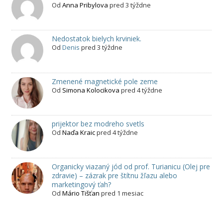
Od
Anna Pribylova
pred 3 týždne
Nedostatok bielych krviniek.
Od
Denis
pred 3 týždne
Zmenené magnetické pole zeme
Od
Simona Kolocikova
pred 4 týždne
prijektor bez modreho svetls
Od
Naďa Kraic
pred 4 týždne
Organicky viazaný jód od prof. Turianicu (Olej pre
zdravie) – zázrak pre štítnu žľazu alebo
marketingový ťah?
Od
Mário Tišťan
pred 1 mesiac