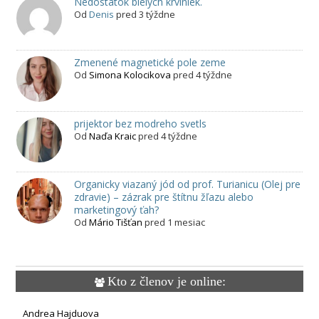
Nedostatok bielych krviniek.
Od
Denis
pred 3 týždne
Zmenené magnetické pole zeme
Od
Simona Kolocikova
pred 4 týždne
prijektor bez modreho svetls
Od
Naďa Kraic
pred 4 týždne
Organicky viazaný jód od prof. Turianicu (Olej pre
zdravie) – zázrak pre štítnu žľazu alebo
marketingový ťah?
Od
Mário Tišťan
pred 1 mesiac
Kto z členov je online:
Andrea Hajduova