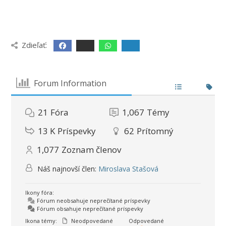
Zdieľať:
Forum Information
21
Fóra
1,067
Témy
13 K
Príspevky
62
Prítomný
1,077
Zoznam členov
Náš najnovší člen:
Miroslava Stašová
Ikony fóra:
Fórum neobsahuje neprečítané príspevky
Fórum obsahuje neprečítané príspevky
Ikona témy:
Neodpovedané
Odpovedané