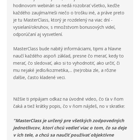
hodinovom webinári sa nedá rozobrať všetko, keďže
každého zaujíma/rieši niečo o trošku iné, a práve preto
je tu MasterClass, ktorý je rozdelený na viac dní -
vysielaní/okruhov, s množstvom bonusových videí,
odporúčaní aj vysvetlení.
MasterClass bude nabitý informáciami, tipmi a hlavne
naučí každého aspoň základ, presne čo merať, kedy to
merať, čo sledovať, ako si to vyhodnotiť, ako určiť, či
mu nejaké jedlo/kozmetika,... (ne)robia zle, a rôzne
ďalšie, často kladené veci.
Nižšie ti pripájam odkaz na úvodné video, čo ťa v ňom
čaká a tiež krátky popis, čo v ňom nájdeš, no v skratke:
"MasterClass je určený pre všetkých zodpovedných
jednotlivcov, ktorí chcú vedieť viac o tom, čo sa deje
v ich tele, a chcú sa naučiť používať objektívne