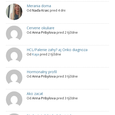
Merania doma
Od
Naďa Kraic
pred 4 dni
Cervene okuliare
Od
Anna Pribylova
pred 2 týždne
HCL/Palenie zahy? aj Onko diagnoza
Od
Kaja
pred 2 týždne
Hormonalny profil
Od
Anna Pribylova
pred 3 týždne
Ako zacat
Od
Anna Pribylova
pred 3 týždne