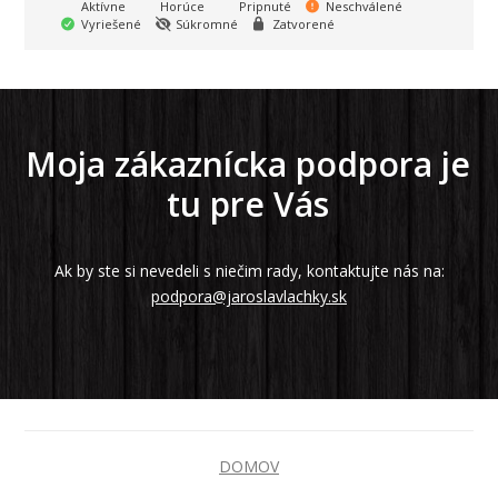
Aktívne
Horúce
Pripnuté
Neschválené
Vyriešené
Súkromné
Zatvorené
Moja zákaznícka podpora je
tu pre Vás
Ak by ste si nevedeli s niečim rady, kontaktujte nás na:
podpora@jaroslavlachky.sk
DOMOV