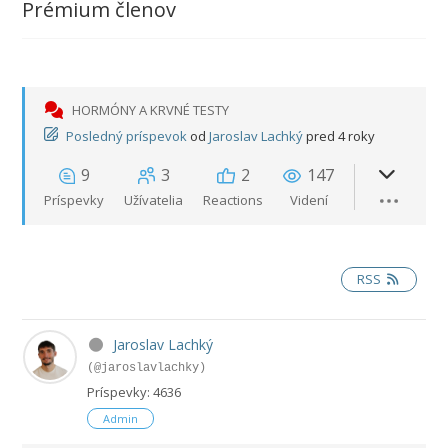
Prémium členov
HORMÓNY A KRVNÉ TESTY
Posledný príspevok
od
Jaroslav Lachký
pred 4 roky
9
3
2
147
Príspevky
Užívatelia
Reactions
Videní
RSS
Jaroslav Lachký
(@jaroslavlachky)
Príspevky: 4636
Admin