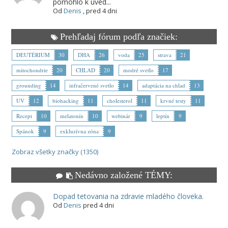
pomohlo k uved...
Od
Denis
,
pred 4 dni
Prehľadaj fórum podľa značiek:
DEUTÉRIUM
30
DHA
26
voda
25
strava
21
mitochondrie
20
CHLAD
20
modré svetlo
17
grounding
14
infračervené svetlo
14
adaptácia na chlad
13
UV
12
biohacking
11
cholesterol
11
krvné testy
11
Recept
10
melatonín
10
webinár
9
leptín
9
Spánok
9
exkluzívna zóna
9
Zobraz všetky značky (1350)
Nedávno založené TÉMY:
Dopad tetovania na zdravie mladého človeka.
Od
Denis
pred 4 dni