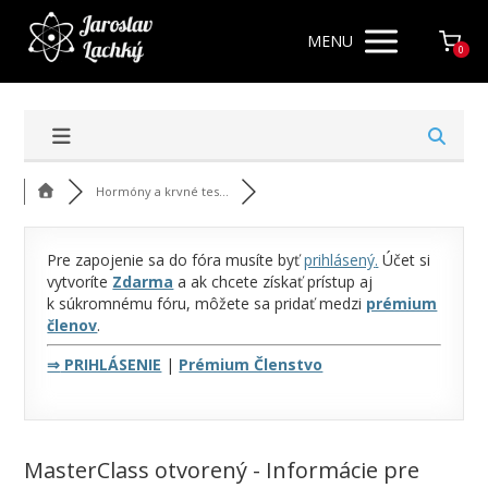
MENU
0
Hormóny a krvné tes...
Pre zapojenie sa do fóra musíte byť
prihlásený
.
Účet si
vytvoríte
Zdarma
a ak chcete získať prístup aj
k súkromnému fóru, môžete sa pridať medzi
prémium
členov
.
⇒
PRIHLÁSENIE
|
Prémium Členstvo
MasterClass otvorený - Informácie pre