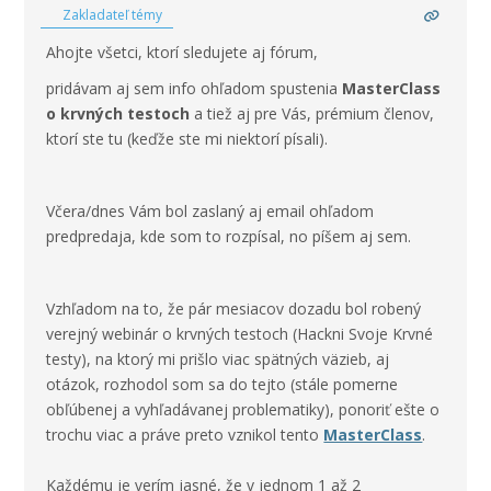
Zakladateľ témy
Ahojte všetci, ktorí sledujete aj fórum,
pridávam aj sem info ohľadom spustenia
MasterClass
o krvných testoch
a tiež aj pre Vás, prémium členov,
ktorí ste tu (keďže ste mi niektorí písali).
Včera/dnes Vám bol zaslaný aj email ohľadom
predpredaja, kde som to rozpísal, no píšem aj sem.
Vzhľadom na to, že pár mesiacov dozadu bol robený
verejný webinár o krvných testoch (Hackni Svoje Krvné
testy), na ktorý mi prišlo viac spätných väzieb, aj
otázok, rozhodol som sa do tejto (stále pomerne
obľúbenej a vyhľadávanej problematiky), ponoriť ešte o
trochu viac a práve preto vznikol tento
MasterClass
.
Každému je verím jasné, že v jednom 1 až 2