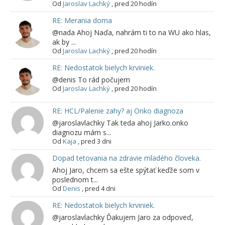
Od
Jaroslav Lachký
,
pred 20 hodín
RE: Merania doma
@nada Ahoj Naďa, nahrám ti to na WU ako hlas,
ak by ...
Od
Jaroslav Lachký
,
pred 20 hodín
RE: Nedostatok bielych krviniek.
@denis To rád počujem
Od
Jaroslav Lachký
,
pred 20 hodín
RE: HCL/Palenie zahy? aj Onko diagnoza
@jaroslavlachky Tak teda ahoj Jarko.onko
diagnozu mám s...
Od
Kaja
,
pred 3 dni
Dopad tetovania na zdravie mladého človeka.
Ahoj Jaro, chcem sa ešte spýtať keďže som v
poslednom t...
Od
Denis
,
pred 4 dni
RE: Nedostatok bielych krviniek.
@jaroslavlachky Ďakujem Jaro za odpoveď,