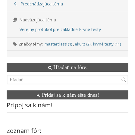
Predchádzajúca téma
Nadväzujúca téma
Verejný protokol pre základné Krvné testy
Značky témy:
masterclass (1)
,
ekurz (2)
,
krvné testy (11)
Hľadať na fóre:
Pridaj sa k nám ešte dnes!
Pripoj sa k nám!
Zoznam fór: