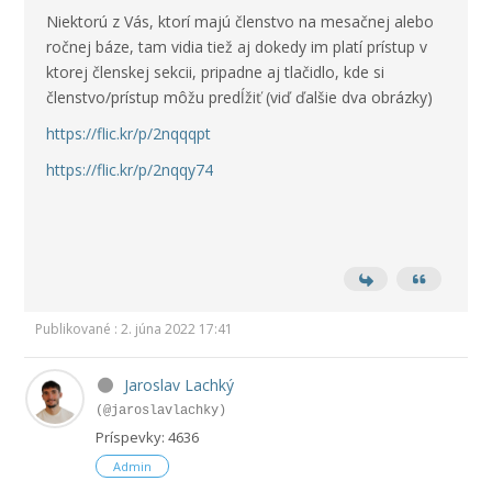
Niektorú z Vás, ktorí majú členstvo na mesačnej alebo
ročnej báze, tam vidia tiež aj dokedy im platí prístup v
ktorej členskej sekcii, pripadne aj tlačidlo, kde si
členstvo/prístup môžu predĺžiť (viď ďalšie dva obrázky)
https://flic.kr/p/2nqqqpt
https://flic.kr/p/2nqqy74
Publikované : 2. júna 2022 17:41
Jaroslav Lachký
(@jaroslavlachky)
Príspevky: 4636
Admin