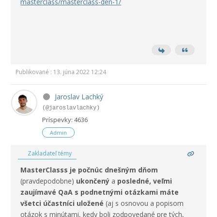
masterclass/masterclass-den-1/
Publikované : 13. júna 2022 12:24
Jaroslav Lachký
(@jaroslavlachky)
Príspevky: 4636
Admin
Zakladateľ témy
MasterClasss je počnúc dnešným dňom
(pravdepodobne)
ukončený
a
posledné, veľmi
zaujímavé QaA s podnetnými otázkami máte
všetci účastníci uložené
(aj s osnovou a popisom
otázok s minútami, kedy boli zodpovedané pre tých,