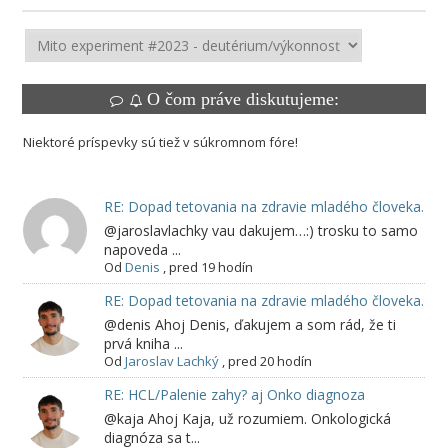
O čom práve diskutujeme:
Niektoré príspevky sú tiež v súkromnom fóre!
RE: Dopad tetovania na zdravie mladého človeka.
@jaroslavlachky vau dakujem…:) trosku to samo
napoveda ...
Od
Denis
,
pred 19 hodín
RE: Dopad tetovania na zdravie mladého človeka.
@denis Ahoj Denis, ďakujem a som rád, že ti
prvá kniha ...
Od
Jaroslav Lachký
,
pred 20 hodín
RE: HCL/Palenie zahy? aj Onko diagnoza
@kaja Ahoj Kaja, už rozumiem. Onkologická
diagnóza sa t...