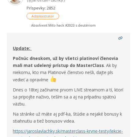
(@jaroslav-lachky)
Príspevky: 2852
Administrator
Absolvent Mito hack #2023 s deutériom
Update:
Počnúc dneskom, už by všetci platinoví členovia
mali mat udelený prístup do MasterClass
. Ak by
niekomu, kto ma Platinové členstvo nešli, dajte pls
vedieť a opravíme
Dnes o 18tej začíname prvom LIVE streamom a tí, ktorí
sa pripojíte naživo, teším sa a aj na prípadnu spätnú
väzbu.
Na stránke už máte aj pdf-ka, štúdie a nejaké bonusy k
stiahnutiu a tiež bonusov videa.
https://jaroslavlachky.sk/masterclass-krvne-testy/lekcie-