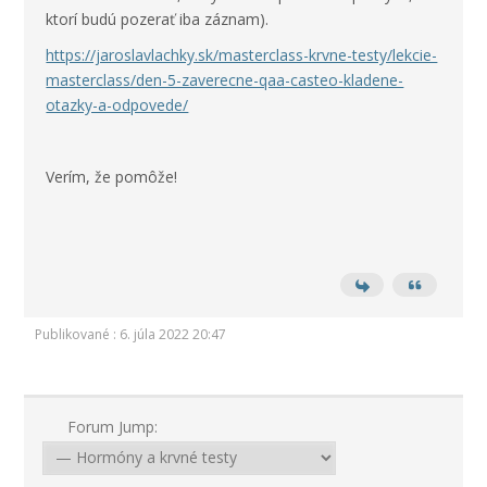
ktorí budú pozerať iba záznam).
https://jaroslavlachky.sk/masterclass-krvne-testy/lekcie-
masterclass/den-5-zaverecne-qaa-casteo-kladene-
otazky-a-odpovede/
Verím, že pomôže!
Publikované : 6. júla 2022 20:47
Forum Jump: