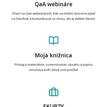
QaA webináre
Účasť na QaA webinbároch, kde sa môžeš otvorene pýtať
na čokoľvek a komunikovať so mnou, ale aj ďalšími členmi.
Moja knižnica
Prístup k materiálom, screenshotom, obsahu a popisu
množstva kníh, ktoré som prečítal
EKURZY