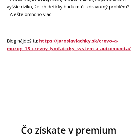
vyššie riziko, že ich detičky budú ma´t zdravotný problém?
- A ešte omnoho viac
Blog nájdeš tu:
https://jaroslavlachky.sk/crevo-a-
mozog-13-crevny-lymfaticky-system-a-autoimunita/
Čo získate v premium