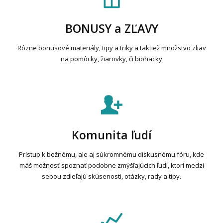
BONUSY a ZĽAVY
Rôzne bonusové materiály, tipy a triky a taktiež množstvo zliav
na pomôcky, žiarovky, či biohacky
Komunita ľudí
Prístup k bežnému, ale aj súkromnému diskusnému fóru, kde
máš možnosť spoznať podobne zmýšľajúcich ľudí, ktorí medzi
sebou zdieľajú skúsenosti, otázky, rady a tipy.