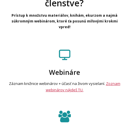
členstve?
Prístup k množstvu materiálov, knihám, ekurzom a najmä
súkromným webinárom, ktoré ťa posunú míľovými krokmi
vpred!
Webináre
Záznam knižnice webinárov + účasť na živom vysielaní.
Zoznam
webinárov nájdeš TU.