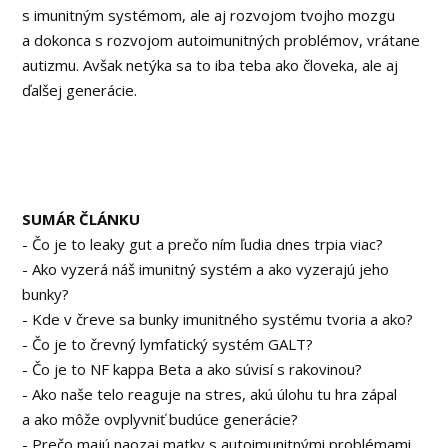
s imunitným systémom, ale aj rozvojom tvojho mozgu
a dokonca s rozvojom autoimunitných problémov, vrátane
autizmu. Avšak netýka sa to iba teba ako človeka, ale aj
ďalšej generácie.
SUMÁR ČLÁNKU
- Čo je to leaky gut a prečo ním ľudia dnes trpia viac?
- Ako vyzerá náš imunitný systém a ako vyzerajú jeho
bunky?
- Kde v čreve sa bunky imunitného systému tvoria a ako?
- Čo je to črevný lymfatický systém GALT?
- Čo je to NF kappa Beta a ako súvisí s rakovinou?
- Ako naše telo reaguje na stres, akú úlohu tu hra zápal
a ako môže ovplyvniť budúce generácie?
- Prečo majú naozaj matky s autoimunitnými problémami