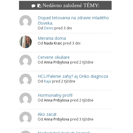
Nedávno založené TÉMY:
Dopad tetovania na zdravie mladého
človeka.
Od
Denis
pred 3 dni
Merania doma
Od
Naďa Kraic
pred 3 dni
Cervene okuliare
Od
Anna Pribylova
pred 2 týždne
HCL/Palenie zahy? aj Onko diagnoza
Od
Kaja
pred 2 týždne
Hormonalny profil
Od
Anna Pribylova
pred 2 týždne
Ako zacat
Od
Anna Pribylova
pred 3 týždne