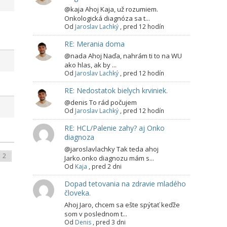
@kaja Ahoj Kaja, už rozumiem.
Onkologická diagnóza sa t...
Od
Jaroslav Lachký
,
pred 12 hodín
RE: Merania doma
@nada Ahoj Naďa, nahrám ti to na WU
ako hlas, ak by ...
Od
Jaroslav Lachký
,
pred 12 hodín
RE: Nedostatok bielych krviniek.
@denis To rád počujem
Od
Jaroslav Lachký
,
pred 12 hodín
RE: HCL/Palenie zahy? aj Onko
diagnoza
@jaroslavlachky Tak teda ahoj
Jarko.onko diagnozu mám s...
Od
Kaja
,
pred 2 dni
Dopad tetovania na zdravie mladého
človeka.
Ahoj Jaro, chcem sa ešte spýtať keďže
som v poslednom t...
Od
Denis
,
pred 3 dni