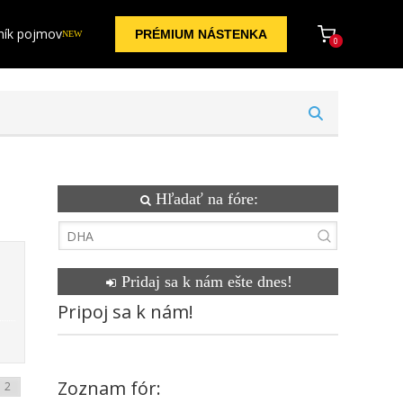
ník pojmov
PRÉMIUM NÁSTENKA
NEW
0
Hľadať na fóre:
Pridaj sa k nám ešte dnes!
Pripoj sa k nám!
Zoznam fór: