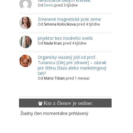
Nedostatok bielych krviniek.
Od
Denis
pred 3 týždne
Zmenené magnetické pole zeme
Od
Simona Kolocikova
pred 4 týždne
prijektor bez modreho svetls
Od
Naďa Kraic
pred 4 týždne
Organicky viazaný jód od prof.
Turianicu (Olej pre zdravie) – zázrak
pre štítnu žľazu alebo marketingový
ťah?
Od
Mário Tišťan
pred 1 mesiac
Kto z členov je online:
Žiadny člen momentálne prihlásený