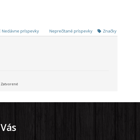
Nedávne príspevky
Neprečítané príspevky
Značky
Zatvorené
 Vás