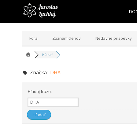
DO
Fóra
Zoznam členov
Nedávne príspevky
Hľadať
Značka:
DHA
Hľadaj frázu: