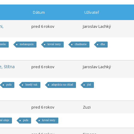
Dátum
Užívateľ
i,
pred 6 rokov
Jaroslav Lachký
terón
melanopsin
krvné testy
chudnutie
dha
, štítna
pred 6 rokov
Jaroslav Lachký
pufa
hnedý tuk
adaptácia na chlad
jód
pred 6 rokov
Zuzi
nné oleje
pufa
krvné testy