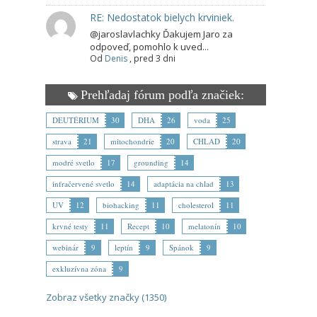
RE: Nedostatok bielych krviniek.
@jaroslavlachky Ďakujem Jaro za
odpoveď, pomohlo k uved...
Od
Denis
,
pred 3 dni
Prehľadaj fórum podľa značiek:
DEUTÉRIUM
30
DHA
26
voda
25
strava
21
mitochondrie
20
CHLAD
20
modré svetlo
17
grounding
14
infračervené svetlo
14
adaptácia na chlad
13
UV
12
biohacking
11
cholesterol
11
krvné testy
11
Recept
10
melatonín
10
webinár
9
leptín
9
Spánok
9
exkluzívna zóna
9
Zobraz všetky značky (1350)