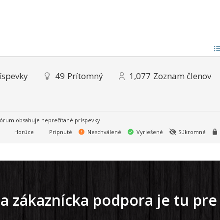
íspevky
49
Prítomný
1,077
Zoznam členov
órum obsahuje neprečítané príspevky
Horúce
Pripnuté
Neschválené
Vyriešené
Súkromné
a zákaznícka podpora je tu pre