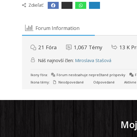
Zdieľať:
Forum Information
21
Fóra
1,067
Témy
13 K
Pr
Náš najnovší člen:
Miroslava Stašová
Ikony fóra:
Fórum neobsahuje neprečítané príspevky
F
Ikona témy:
Neodpovedané
Odpovedané
Aktívne
Moj