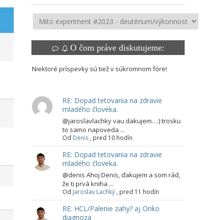
O čom práve diskutujeme:
Niektoré príspevky sú tiež v súkromnom fóre!
RE: Dopad tetovania na zdravie
mladého človeka.
@jaroslavlachky vau dakujem…:) trosku
to samo napoveda ...
Od
Denis
,
pred 10 hodín
RE: Dopad tetovania na zdravie
mladého človeka.
@denis Ahoj Denis, ďakujem a som rád,
že ti prvá kniha ...
Od
Jaroslav Lachký
,
pred 11 hodín
RE: HCL/Palenie zahy? aj Onko
diagnoza