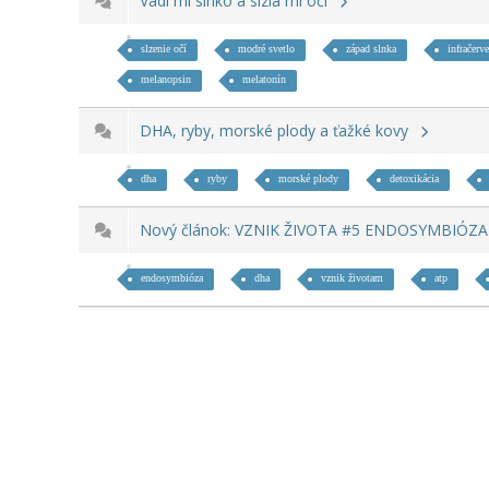
Vadí mi slnko a slzia mi oči
slzenie očí
modré svetlo
západ slnka
infračerv
melanopsin
melatonín
DHA, ryby, morské plody a ťažké kovy
dha
ryby
morské plody
detoxikácia
Nový článok: VZNIK ŽIVOTA #5 ENDOSYMBIÓZ
endosymbióza
dha
vznik životam
atp