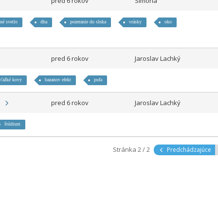
pred 6 rokov
Simona
ené svetlo
dha
pozeranie do slnka
vrásky
oko
pred 6 rokov
Jaroslav Lachký
ťažké kovy
bazanov efekt
pufa
A
pred 6 rokov
Jaroslav Lachký
štúdium
Stránka 2 / 2
Predchádzajúce