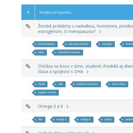
#
Nadpis príspevku
Ženské problémy s nadváhou, hormónmi, prsníkm
estrogénom, či menopauzou?
heteroplazmia
rakovina prsníka
estrogén
testos
zuby
steroidné hormóny
Chôdza na boso v zime, studené chodidlá aj dlane
žľaza a spojitosť s DHA
chlad
dha
studené končatiny
štítna žľaza
lugolov roztok
Omega 3 a 6
dha
omega 3
omega 6
strava
rastli