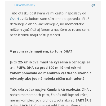
Zakladateľ témy
Túto otázku dostávam veľmi často, naposledy od
@zuzi
, veľa ľuďom som súkromne odpovedal, či už
detailnejšie alebo viac laickejšie, no momentálne
môžem využiť už aj fórum a napíšem to rovno sem,
nech k tomu majú prístup viacerí.
V prvom rade napíšem, čo to je DHA?
Je to
22- uhlikova mastná kyselina
a označuje sa
ako
PUFA
.
DHA s
a pred 600 miliónmi rokmi
zakomponovala do membrán všetkého živého a
odvtedy ako jediná nebola ničím nahradená.
Táto udalosť sa nazýva
Kambrická explózia
. DHA v
našich membránach je to, čo nás odlišuje od iných,
menej komplexných, druhov života ako sú
BAKTÉRIE
alebo
ARCHAE
. Čo naozaj robí DHA a v čom sú jej