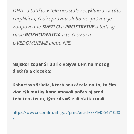
DHA sa totižto v tele neustále recykluje a za túto
recykláciu, či už správnu alebo nesprávnu je
zodpovedné
SVETLO
a
PROSTREDIE
a teda aj
naše
ROZHODNUTIA
a to či už si to
UVEDOMUJEME alebo NIE.
Najskôr zopár ŠTÚDIÍ o vplyve DHA na mozog
dieťaťa a cloceka:
Kohortova štúdia, ktorá poukázala na to, že čím
viac rýb matky konzumovali počas aj pred
tehotenstvom, tým zdravšie dieťatko mali:
https://www.ncbi.nlm.nih.gov/pmc/articles/PMC6471030
/