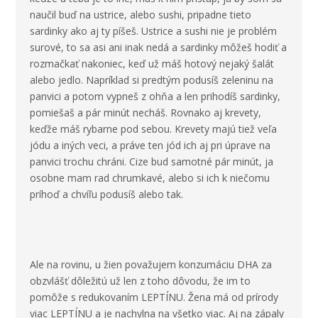
naučil buď na ustrice, alebo sushi, pripadne tieto
sardinky ako aj ty píšeš. Ustrice a sushi nie je problém
surové, to sa asi ani inak nedá a sardinky môžeš hodiť a
rozmačkať nakoniec, keď už máš hotový nejaký šalát
alebo jedlo. Napríklad si predtým podusíš zeleninu na
panvici a potom vypneš z ohňa a len prihodíš sardinky,
pomiešaš a pár minút necháš. Rovnako aj krevety,
keďže máš rybarne pod sebou. Krevety majú tiež veľa
jódu a iných veci, a práve ten jód ich aj pri úprave na
panvici trochu chráni. Cize bud samotné pár minút, ja
osobne mam rad chrumkavé, alebo si ich k niečomu
príhoď a chvíľu podusíš alebo tak.
Ale na rovinu, u žien považujem konzumáciu DHA za
obzvlášť dôležitú už len z toho dôvodu, že im to
pomôže s redukovaním LEPTÍNU. Žena má od prírody
viac LEPTÍNU a je nachylna na všetko viac. Aj na zápaly