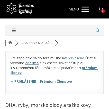
MENU
0
DHA, RYBY a MORSKÉ ...
Pre zapojenie sa do fóra musíte byť
prihlásený
.
Účet si
vytvoríte
Zdarma
a ak chcete získať prístup aj
k súkromnému fóru, môžete sa pridať medzi
prémium
členov
.
⇒
PRIHLÁSENIE
|
Prémium Členstvo
DHA, ryby, morské plody a ťažké kovy