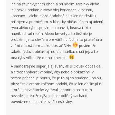
len na záver vypnem oheň a pri hodím sardinky alebo
inú rybku, pridám olivový olej koriander, kurkumu,
koreniny,... alebo niečo podobné a už len na chvíľku
prikrijem a premiešam. A klasicky občas kúpim aj údenú
rybu alebo rybu spravím na panvici, lososa takto
napríklad rad robím. Alebo krevety a to tiež nie je
problém. Je to chvíľa a pre väčšinu ľudí je to priateľná a
veľmi chutná forma ako dostať DHA
poviem že
takéto jedáva občas aj moja priateľka, chutí jej, a to
ona ryby vôbec že odmala nechce
A samozrejme super je aj sushi, ak si človek občas dá,
ale treba vyberať vhodné, aby nebolo pokazené. V
tomto prípade je bonus, že je to aj so studenou ryžou,
obzvlášť v letnom ročnom období, čo je len ďalšie plus,
ktoré aj nevedomky využívali Japonci a ani o tom
nevedeli, pretože ryža je dosť odlišný sacharid
povedzme od zemiakov, či cestoviny.