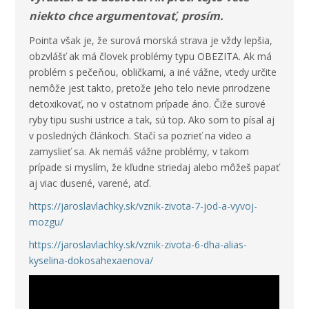
niekto chce argumentovať, prosím.
Pointa však je, že surová morská strava je vždy lepšia,
obzvlášť ak má človek problémy typu OBEZITA. Ak má
problém s pečeňou, obličkami, a iné vážne, vtedy určite
nemôže jest takto, pretože jeho telo nevie prirodzene
detoxikovať, no v ostatnom prípade áno. Čiže surové
ryby tipu sushi ustrice a tak, sú top. Ako som to písal aj
v posledných článkoch. Stačí sa pozrieť na video a
zamyslieť sa. Ak nemáš vážne problémy, v takom
prípade si myslím, že kľudne striedaj alebo môžeš papať
aj viac dusené, varené, atď.
https://jaroslavlachky.sk/vznik-zivota-7-jod-a-vyvoj-
mozgu/
https://jaroslavlachky.sk/vznik-zivota-6-dha-alias-
kyselina-dokosahexaenova/