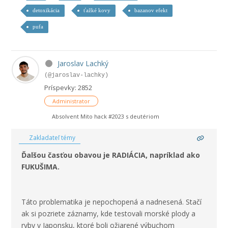
detoxikácia
ťažké kovy
bazanov efekt
pufa
Jaroslav Lachký
(@jaroslav-lachky)
Príspevky: 2852
Administrator
Absolvent Mito hack #2023 s deutériom
Zakladateľ témy
Ďalšou časťou obavou je RADIÁCIA, napríklad ako
FUKUŠIMA.
Táto problematika je nepochopená a nadnesená. Stačí
ak si pozriete záznamy, kde testovali morské plody a
ryby v
Japonsku
, ktoré boli ožiarené výbuchom