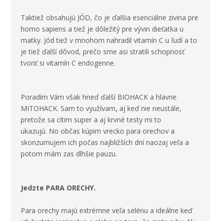
Taktiež obsahujú JÓD, čo je ďalšia esenciálne zivina pre
homo sapiens a tiež je dôležitý pre vývin dieťatka u
matky. Jód tiež v mnohom nahradil vitamín C u ľudí a to
je tiež ďalší dôvod, prečo sme asi stratili schopnosť
tvoriť si vitamín C endogenne.
Poradím Vám však hneď ďalší
BIOHACK
a hlavne
MITOHACK
. Sam to využívam, aj keď nie neustále,
pretože sa cítim super a aj krvné testy mi to
ukazujú. No občas kúpim vrecko para orechov a
skonzumujem ich počas najbližších dní naozaj veľa a
potom mám zas dlhšie pauzu.
Jedzte PARA ORECHY
.
Para orechy majú extrémne veľa selénu a ideálne keď