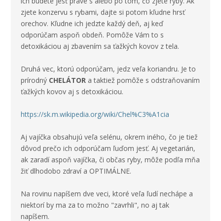
ich budete jesť práve s alebo po tom, čo zjete ryby. Ak
zjete konzervu s rybami, dajte si potom kľudne hrsť
orechov. Kľudne ich jedzte každý deň, aj keď
odporúčam aspoň obdeň. Pomôže Vám to s
detoxikáciou aj zbavením sa ťažkých kovov z tela.
Druhá vec, ktorú odporúčam, jedz veľa
koriandru
. Je to
prírodný
CHELÁTOR
a taktiež pomôže s odstraňovaním
ťažkých kovov aj s detoxikáciou.
https://sk.m.wikipedia.org/wiki/Chel%C3%A1cia
Aj
vajíčka
obsahujú veľa selénu, okrem iného, čo je tiež
dôvod prečo ich odporúčam ľuďom jesť. Aj vegetarián,
ak zaradí aspoň vajíčka, či občas ryby, môže podľa mňa
žiť dlhodobo zdraví a
OPTIMÁLNE
.
Na rovinu napíšem dve veci, ktoré veľa ľudí nechápe a
niektorí by ma za to možno "zavrhli", no aj tak
napíšem.