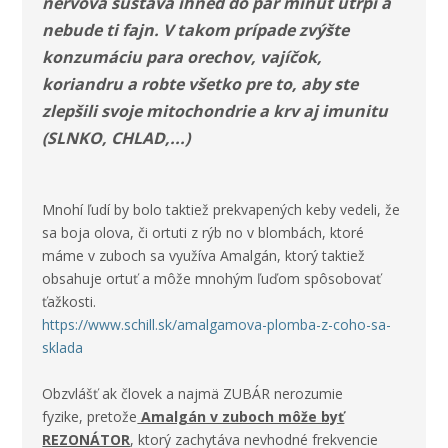
nervová sústava ihneď do par minút utrpí a
nebude ti fajn. V takom prípade zvýšte
konzumáciu para orechov, vajíčok,
koriandru a robte všetko pre to, aby ste
zlepšili svoje mitochondrie a krv aj imunitu
(SLNKO, CHLAD,...)
Mnohí ľudí by bolo taktiež prekvapených keby vedeli, že
sa boja olova, či ortuti z rýb no v blombách, ktoré
máme v zuboch sa využíva
Amalgán
, ktorý taktiež
obsahuje ortuť a môže mnohým ľuďom spôsobovať
ťažkosti.
https://www.schill.sk/amalgamova-plomba-z-coho-sa-
sklada
Obzvlášť ak človek a najmä
ZUBÁR
nerozumie
fyzike, pretože
Amalgán v zuboch môže byť
REZONÁTOR
, ktorý zachytáva nevhodné frekvencie