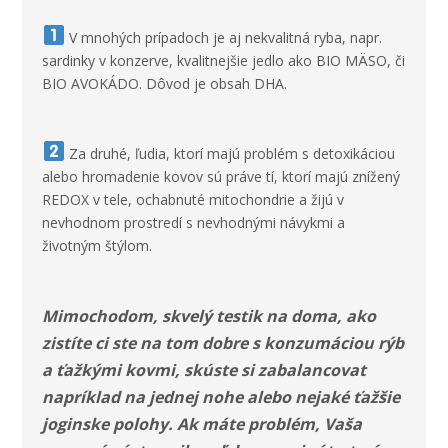
V mnohých prípadoch je aj nekvalitná ryba, napr.
sardinky v konzerve, kvalitnejšie jedlo ako BIO MÄSO, či
BIO AVOKÁDO. Dôvod je obsah DHA.
Za druhé, ľudia, ktorí majú problém s detoxikáciou
alebo hromadenie kovov sú práve tí, ktorí majú znížený
REDOX v tele, ochabnuté mitochondrie a žijú v
nevhodnom prostredí s nevhodnými návykmi a
životným štýlom.
Mimochodom, skvelý testik na doma, ako
zistíte ci ste na tom dobre s konzumáciou rýb
a ťažkými kovmi, skúste si zabalancovat
napríklad na jednej nohe alebo nejaké ťažšie
joginske polohy. Ak máte problém, Vaša