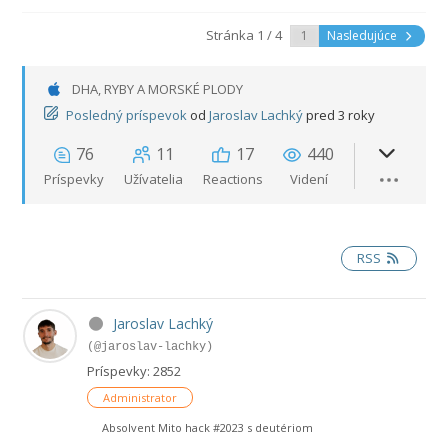
Stránka 1 / 4
Nasledujúce
DHA, RYBY A MORSKÉ PLODY
Posledný príspevok
od
Jaroslav Lachký
pred 3 roky
76
11
17
440
Príspevky
Užívatelia
Reactions
Videní
RSS
Jaroslav Lachký
(@jaroslav-lachky)
Príspevky: 2852
Administrator
Absolvent Mito hack #2023 s deutériom