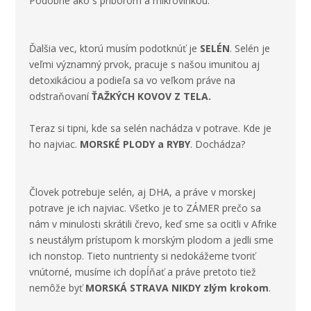
Podobne ako s priborom a mikrovlnkou.
Ďalšia vec, ktorú musím podotknúť je
SELÉN
. Selén je
veľmi významný prvok, pracuje s našou
imunitou
aj
detoxikáciou
a podieľa sa vo veľkom práve na
odstraňovaní
ŤAŽKÝCH KOVOV Z TELA.
Teraz si tipni, kde sa selén nachádza v potrave. Kde je
ho najviac.
MORSKÉ PLODY a RYBY
. Dochádza?
Človek potrebuje selén, aj
DHA
, a práve v morskej
potrave je ich najviac. Všetko je to ZÁMER prečo sa
nám v minulosti skrátili črevo, keď sme sa ocitli v Afrike
s neustálym prístupom k morským plodom a jedli sme
ich nonstop. Tieto nuntrienty si nedokážeme tvoriť
vnútorné, musíme ich dopĺňať a práve pretoto tiež
nemôže byť
MORSKÁ STRAVA NIKDY zlým krokom
.