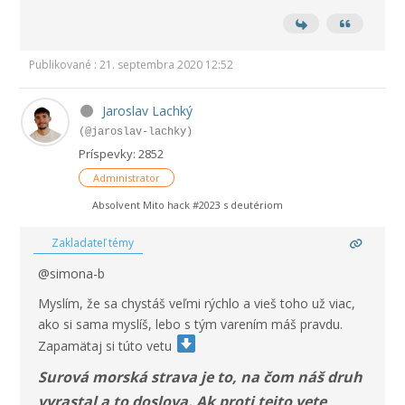
Publikované : 21. septembra 2020 12:52
Jaroslav Lachký
(@jaroslav-lachky)
Príspevky: 2852
Administrator
Absolvent Mito hack #2023 s deutériom
Zakladateľ témy
@simona-b
Myslím, že sa chystáš veľmi rýchlo a vieš toho už viac,
ako si sama myslíš, lebo s tým varením máš pravdu.
Zapamätaj si túto vetu
Surová morská strava je to, na čom náš druh
vyrastal a to doslova. Ak proti tejto vete