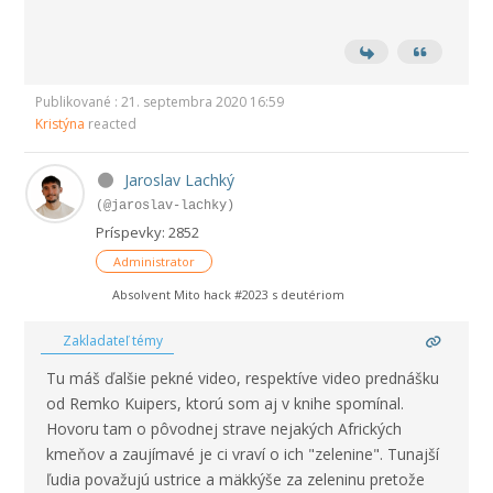
Publikované : 21. septembra 2020 16:59
Kristýna
reacted
Jaroslav Lachký
(@jaroslav-lachky)
Príspevky: 2852
Administrator
Absolvent Mito hack #2023 s deutériom
Zakladateľ témy
Tu máš ďalšie pekné video, respektíve video prednášku
od Remko Kuipers, ktorú som aj v knihe spomínal.
Hovoru tam o pôvodnej strave nejakých Afrických
kmeňov a zaujímavé je ci vraví o ich "zelenine". Tunajší
ľudia považujú ustrice a mäkkýše za zeleninu pretože