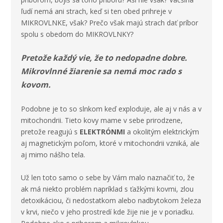
ľudí nemá ani strach, keď si ten obed prihreje v
MIKROVLNKE, však? Prečo však majú strach dať príbor
spolu s obedom do
MIKROVLNKY
?
Pretože každý vie, že to nedopadne dobre.
Mikrovlnné žiarenie sa nemá moc rado s
kovom.
Podobne je to so slnkom keď exploduje, ale aj v nás a v
mitochondrii. Tieto kovy mame v sebe prirodzene,
pretože reagujú s
ELEKTRÓNMI
a okolitým elektrickým
aj magnetickým poľom, ktoré v mitochondrii vzniká, ale
aj mimo nášho tela.
Už len toto samo o sebe by Vám malo naznačiť to, že
ak má niekto problém napríklad s ťažkými kovmi, zlou
detoxikáciou, či nedostatkom alebo nadbytokom železa
v krvi, niečo v jeho prostredí kde žije nie je v poriadku.