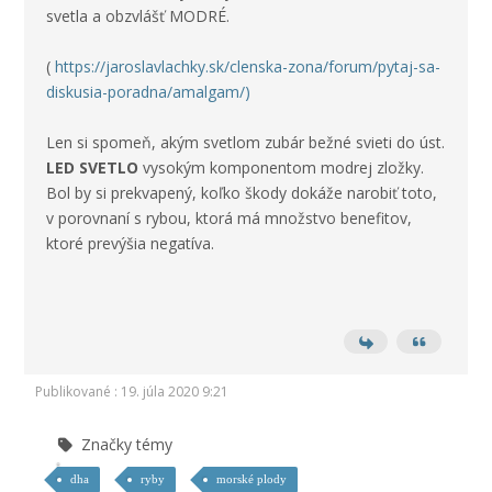
svetla a obzvlášť
MODRÉ
.
(
https://jaroslavlachky.sk/clenska-zona/forum/pytaj-sa-
diskusia-poradna/amalgam/)
Len si spomeň, akým svetlom zubár bežné svieti do úst.
LED SVETLO
vysokým komponentom modrej zložky
.
Bol by si prekvapený, koľko škody dokáže narobiť toto,
v porovnaní s rybou, ktorá má množstvo benefitov,
ktoré prevýšia negatíva.
Publikované : 19. júla 2020 9:21
Značky témy
dha
ryby
morské plody