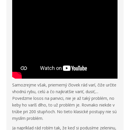
Samozrejme však, priemerný človek rád varí, čiže určite
vhodnú rybu, celú a čo najkratšie variť, dusiť,...
Povedzme losos na panvici, nie je až taký problém, no
keby ho varíš dlho, to už problém je. Rovnako niekde v
trúbe pri 200 stupňoch. No tieto klasické postupy nie sú
myslím problém.
Ja napríklad rád robím tak, že keď si podusíme zeleninu,