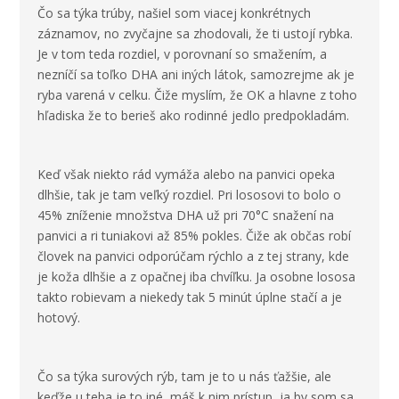
Čo sa týka trúby, našiel som viacej konkrétnych
záznamov, no zvyčajne sa zhodovali, že ti ustojí rybka.
Je v tom teda rozdiel, v porovnaní so smažením, a
nezníčí sa toľko DHA ani iných látok, samozrejme ak je
ryba varená v celku. Čiže myslím, že OK a hlavne z toho
hľadiska že to berieš ako rodinné jedlo predpokladám.
Keď však niekto rád vymáža alebo na panvici opeka
dlhšie, tak je tam veľký rozdiel. Pri lososovi to bolo o
45% zníženie množstva DHA už pri 70°C snažení na
panvici a ri tuniakovi až 85% pokles. Čiže ak občas robí
človek na panvici odporúčam rýchlo a z tej strany, kde
je koža dlhšie a z opačnej iba chvíľku. Ja osobne lososa
takto robievam a niekedy tak 5 minút úplne stačí a je
hotový.
Čo sa týka surových rýb, tam je to u nás ťažšie, ale
keďže u teba je to iné, máš k nim prístup, ja by som sa