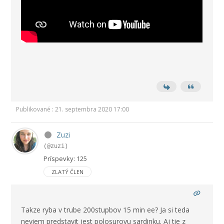
Publikované : 21. septembra 2020 17:00
Zuzi
(@zuzi)
Príspevky: 125
ZLATÝ ČLEN
Takze ryba v trube 200stupbov 15 min ee? Ja si teda
neviem predstavit jest polosurovu sardinku. Aj tie z