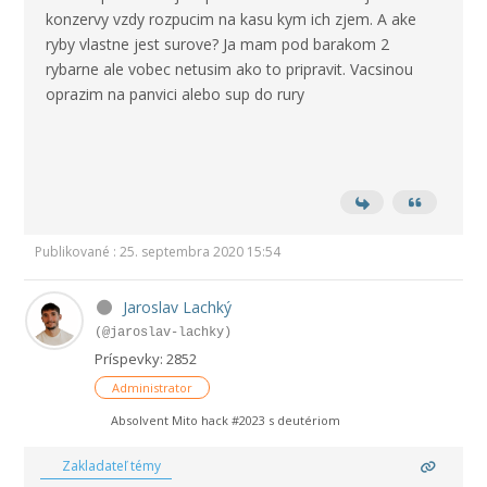
konzervy vzdy rozpucim na kasu kym ich zjem. A ake
ryby vlastne jest surove? Ja mam pod barakom 2
rybarne ale vobec netusim ako to pripravit. Vacsinou
oprazim na panvici alebo sup do rury
Publikované : 25. septembra 2020 15:54
Jaroslav Lachký
(@jaroslav-lachky)
Príspevky: 2852
Administrator
Absolvent Mito hack #2023 s deutériom
Zakladateľ témy