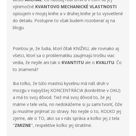
výnimočné
KVANTOVO MECHANICKÉ VLASTNOSTI
opisujem v mojej knihe a v druhej knihe je to vysvetlené
do detailu. Postupne to však budem rozoberať aj na
blogu.
Pointou je, že ľudia, ktorí čítali KNIŽKU, ale rovnako aj
všetci, ktorí sa o problematiku zaujímajú trošku viac
vedia, že nejde ani tak o
KVANTITU
ale o
KVALITU
. Čo
to znamená?
Iba toľko, že túto mastnú kyselinu má náš druh v
mozgu v najvyššej KONCENTRÁCIA (konkrétne v OKU)
a má to svoj dôvod. Tiež má svoj dôvod to, že jej
máme v tele veľa, no nedokážeme si ju sami tvoriť, čiže
ju musíme prijímať zo stravy. No nejde o to, KOĽKO jej
zjeme, ale o TO, ako sa v nás správa a koľko jej z tela
"
ZMIZNE
", respektíve koľko jej stratíme.