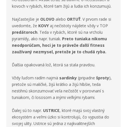
kovoch v rybách, ktoré tam žijú a ľudia ich konzumujú.
Najčastejšie je
OLOVO
alebo
ORTUŤ
. V prvom rade si
uvedomte, že
KOVY
aj nečistoty nájdete vždy v TOP
predátoroch
. Teda v rybách, ktoré sú na vrcholu
pyramídy, ako napr.
tuniak
.
Preto tuniaka nikomu
neodporúčam, hoci je to práveže ďalší fitness
zaužívaný nezmysel, pretože je to chudá ryba.
Ďalšia opakovaná lož, ktorá sa stala pravdou
.
Vždy ľuďom radím najmä
sardinky
(pripadne
šproty
),
pretože sú maličké, žijú krátko a žijú hlbšie, teda
nestihnú skonzumovať veľa nečistôt v porovnaní s
tuniakom, či lososom a inými veľkými rybami.
Ďalej sú to napr.
USTRICE
, ktoré majú svoj vlastný
ekosystém a veľmi úzko si kontrolujú, čo vypustia do
svojej ulity. Ustrice
sú jedna z najkvalitnejších