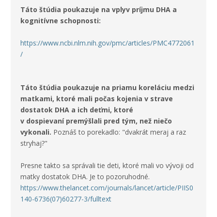
Táto štúdia poukazuje na vplyv príjmu DHA a
kognitívne schopnosti:
https://www.ncbi.nlm.nih.gov/pmc/articles/PMC4772061
/
Táto štúdia poukazuje na priamu koreláciu medzi
matkami, ktoré mali počas kojenia v strave
dostatok DHA a ich deťmi, ktoré
v dospievaní premýšlali pred tým, než niečo
vykonali.
Poznáš to porekadlo: "
dvakrát meraj a raz
stryhaj?"
Presne takto sa správali tie deti, ktoré mali vo vývoji od
matky dostatok DHA. Je to pozoruhodné.
https://www.thelancet.com/journals/lancet/article/PIIS0
140-6736(07)60277-3/fulltext