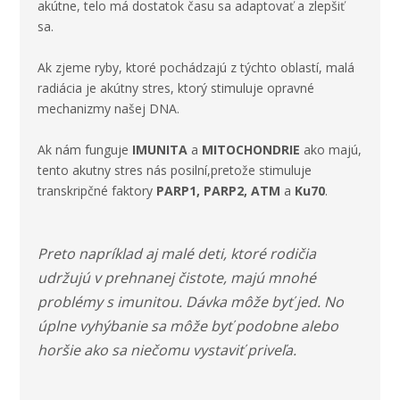
akútne, telo má dostatok času sa adaptovať
a zlepšiť
sa.
Ak zjeme ryby, ktoré pochádzajú z týchto oblastí, malá
radiácia je akútny stres, ktorý stimuluje opravné
mechanizmy našej DNA.
Ak nám funguje
IMUNITA
a
MITOCHONDRIE
ako majú,
tento akutny stres nás posilní,pretože stimuluje
transkripčné faktory
PARP1, PARP2, ATM
a
Ku70
.
Preto napríklad aj malé deti, ktoré rodičia
udržujú v prehnanej čistote, majú mnohé
problémy s imunitou. Dávka môže byť jed. No
úplne vyhýbanie sa môže byť podobne alebo
horšie ako sa niečomu vystaviť priveľa.