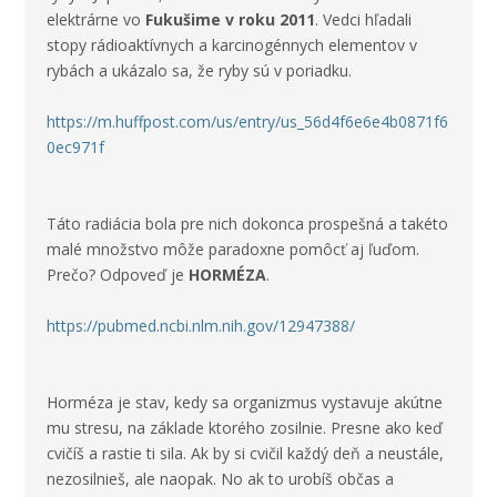
elektrárne vo
Fukušime v roku 2011
. Vedci hľadali
stopy rádioaktívnych a karcinogénnych elementov v
rybách a ukázalo sa, že ryby sú v poriadku.
https://m.huffpost.com/us/entry/us_56d4f6e6e4b0871f6
0ec971f
Táto radiácia bola pre nich dokonca prospešná a takéto
malé množstvo môže paradoxne
pomôcť aj ľuďom.
Prečo? Odpoveď je
HORMÉZA
.
https://pubmed.ncbi.nlm.nih.gov/12947388/
Horméza je stav, kedy sa organizmus vystavuje akútne
mu stresu, na základe ktorého zosilnie. Presne ako keď
cvičíš a rastie ti
sila. Ak by si cvičil každý deň a neustále,
nezosilnieš, ale naopak. No ak to urobíš občas a