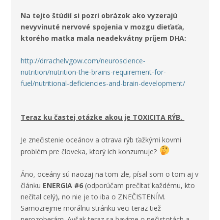
Na tejto štúdií si pozri obrázok ako vyzerajú
nevyvinuté nervové spojenia v mozgu dieťaťa,
ktorého matka mala neadekvátny príjem DHA:
http://drrachelvgow.com/neuroscience-
nutrition/nutrition-the-brains-requirement-for-
fuel/nutritional-deficiencies-and-brain-development/
Teraz ku častej otázke akou je TOXICITA RÝB.
Je znečistenie oceánov a otrava rýb ťažkými kovmi
problém pre človeka, ktorý ich konzumuje?
Áno, oceány sú naozaj na tom zle, písal som o tom aj v
článku
ENERGIA #6
(odporúčam prečítať každému, kto
nečítal celý), no nie je to iba o ZNEČISTENÍM.
Samozrejme morálnu stránku veci teraz tiež
nerozoberám. Avšak teraz sa bavíme o nečistotách a