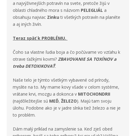
a najvýživnejších potravín na svete, pretože žijú v
oblasti
chladného mora s názvom
PELEGLIÁL
a
obsahuju najviac
Zinku
ti všetkých potravín na planéte
a aj iných živín.
Teraz späť k PROBLÉMU.
Čoho sa vlastne ľudia boja a čo počúvame vo vzťahu k
otrave ťažkými kovmi?
ZBAVOVANIE SA TOXÍNOV a
treba DETOXIKOVAŤ
.
Naše telo je týmto všetkým vybavené od prírody,
myslite na to. My mame kovy všade v celom systéme,
vrátane krvi, mozgu a dokonca v
MITOCHONDRII
(najdôležitejšie sú
MEĎ
,
ŽELEZO
). Majú tam svoju
úlohu. Podobne ako je v jadre slnka tiež železo a nie je
to problém.
Dám malý príklad na zamyslenie sa. Keď zješ obed
priborom, bojíš sa toho príboru? Asi nie však? Väčšina