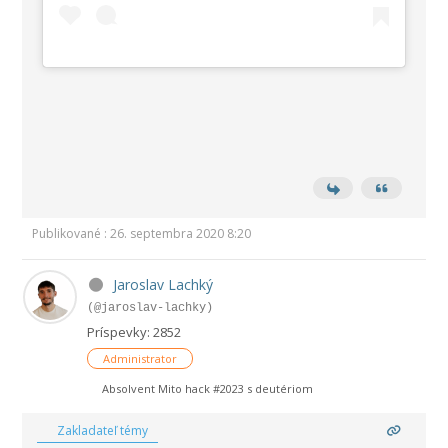
Publikované : 26. septembra 2020 8:20
Jaroslav Lachký
(@jaroslav-lachky)
Príspevky: 2852
Administrator
Absolvent Mito hack #2023 s deutériom
Zakladateľ témy