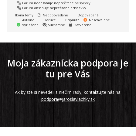
Fórum neobsahuje neprečítané príspevky
Fórum obsahuje neprečítané príspevky
Ikona témy:
Neodpovedané
Odpovedané
Aktívne
Horúce
Pripnuté
Neschválené
Vyriešené
Súkromné
Zatvorené
Moja zákaznícka podpora je
tu pre Vás
Ak by ste si nevedeli s niečim rady, kontaktujte nás na:
podpora@jaroslavlachky.sk