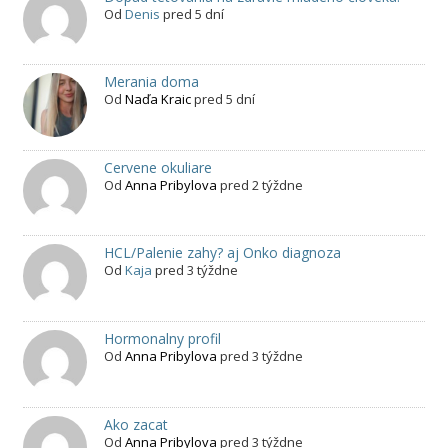
Od
Denis
pred 5 dní
Merania doma
Od
Naďa Kraic
pred 5 dní
Cervene okuliare
Od
Anna Pribylova
pred 2 týždne
HCL/Palenie zahy? aj Onko diagnoza
Od
Kaja
pred 3 týždne
Hormonalny profil
Od
Anna Pribylova
pred 3 týždne
Ako zacat
Od
Anna Pribylova
pred 3 týždne