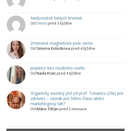
Nedostatok bielych krviniek.
Od
Denis
pred 3 týždne
Zmenené magnetické pole zeme
Od
Simona Kolocikova
pred 4 týždne
prijektor bez modreho svetls
Od
Naďa Kraic
pred 4 týždne
Organicky viazaný jód od prof. Turianicu (Olej pre
zdravie) – zázrak pre štítnu žľazu alebo
marketingový ťah?
Od
Mário Tišťan
pred 2 mesiace