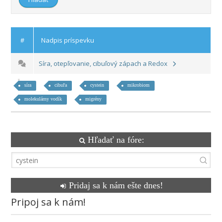
#
Nadpis príspevku
Síra, otepľovanie, cibuľový zápach a Redox
síra
cibuľa
cystein
mikrobiom
molekulárny vodík
migrény
Hľadať na fóre:
Pridaj sa k nám ešte dnes!
Pripoj sa k nám!