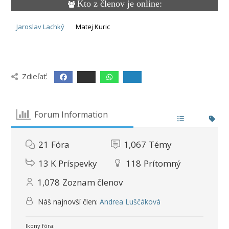
Kto z členov je online:
Jaroslav Lachký
Matej Kuric
Zdieľať:
Forum Information
21
Fóra
1,067
Témy
13 K
Príspevky
118
Prítomný
1,078
Zoznam členov
Náš najnovší člen:
Andrea Luščáková
Ikony fóra: