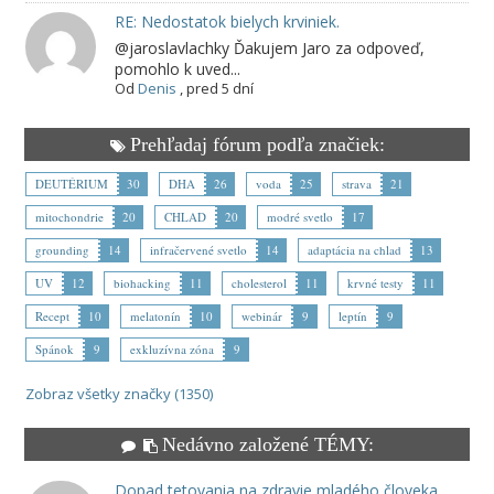
RE: Nedostatok bielych krviniek.
@jaroslavlachky Ďakujem Jaro za odpoveď,
pomohlo k uved...
Od
Denis
,
pred 5 dní
Prehľadaj fórum podľa značiek:
DEUTÉRIUM
30
DHA
26
voda
25
strava
21
mitochondrie
20
CHLAD
20
modré svetlo
17
grounding
14
infračervené svetlo
14
adaptácia na chlad
13
UV
12
biohacking
11
cholesterol
11
krvné testy
11
Recept
10
melatonín
10
webinár
9
leptín
9
Spánok
9
exkluzívna zóna
9
Zobraz všetky značky (1350)
Nedávno založené TÉMY:
Dopad tetovania na zdravie mladého človeka.