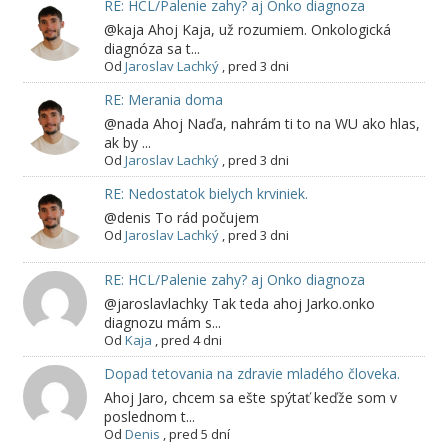
RE: HCL/Palenie zahy? aj Onko diagnoza
@kaja Ahoj Kaja, už rozumiem. Onkologická
diagnóza sa t...
Od
Jaroslav Lachký
,
pred 3 dni
RE: Merania doma
@nada Ahoj Naďa, nahrám ti to na WU ako hlas,
ak by ...
Od
Jaroslav Lachký
,
pred 3 dni
RE: Nedostatok bielych krviniek.
@denis To rád počujem
Od
Jaroslav Lachký
,
pred 3 dni
RE: HCL/Palenie zahy? aj Onko diagnoza
@jaroslavlachky Tak teda ahoj Jarko.onko
diagnozu mám s...
Od
Kaja
,
pred 4 dni
Dopad tetovania na zdravie mladého človeka.
Ahoj Jaro, chcem sa ešte spýtať keďže som v
poslednom t...
Od
Denis
,
pred 5 dní