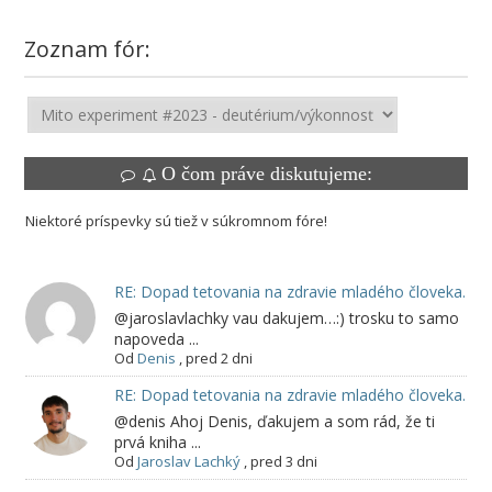
Zoznam fór:
O čom práve diskutujeme:
Niektoré príspevky sú tiež v súkromnom fóre!
RE: Dopad tetovania na zdravie mladého človeka.
@jaroslavlachky vau dakujem…:) trosku to samo
napoveda ...
Od
Denis
,
pred 2 dni
RE: Dopad tetovania na zdravie mladého človeka.
@denis Ahoj Denis, ďakujem a som rád, že ti
prvá kniha ...
Od
Jaroslav Lachký
,
pred 3 dni