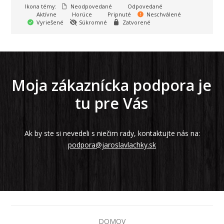
Ikona témy:
Neodpovedané
Odpovedané
Aktívne
Horúce
Pripnuté
Neschválené
Vyriešené
Súkromné
Zatvorené
Moja zákaznícka podpora je
tu pre Vás
Ak by ste si nevedeli s niečim rady, kontaktujte nás na:
podpora@jaroslavlachky.sk
DOMOV