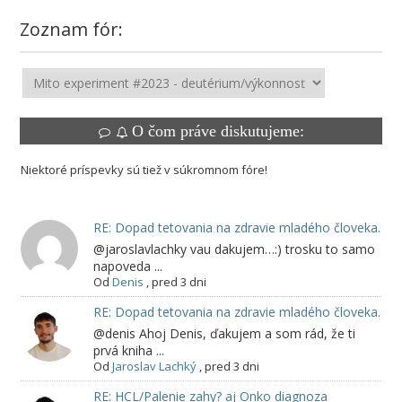
Zoznam fór:
O čom práve diskutujeme:
Niektoré príspevky sú tiež v súkromnom fóre!
RE: Dopad tetovania na zdravie mladého človeka.
@jaroslavlachky vau dakujem…:) trosku to samo
napoveda ...
Od
Denis
,
pred 3 dni
RE: Dopad tetovania na zdravie mladého človeka.
@denis Ahoj Denis, ďakujem a som rád, že ti
prvá kniha ...
Od
Jaroslav Lachký
,
pred 3 dni
RE: HCL/Palenie zahy? aj Onko diagnoza