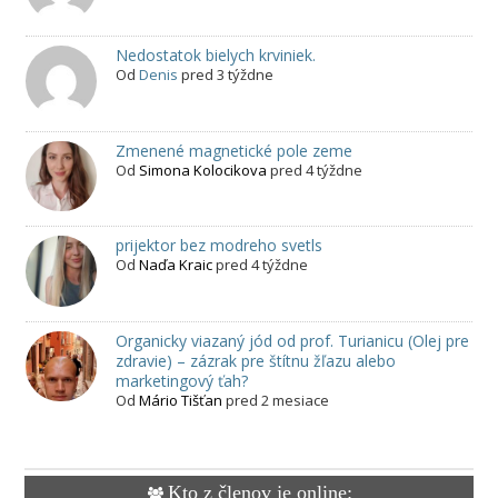
Nedostatok bielych krviniek.
Od
Denis
pred 3 týždne
Zmenené magnetické pole zeme
Od
Simona Kolocikova
pred 4 týždne
prijektor bez modreho svetls
Od
Naďa Kraic
pred 4 týždne
Organicky viazaný jód od prof. Turianicu (Olej pre
zdravie) – zázrak pre štítnu žľazu alebo
marketingový ťah?
Od
Mário Tišťan
pred 2 mesiace
Kto z členov je online: