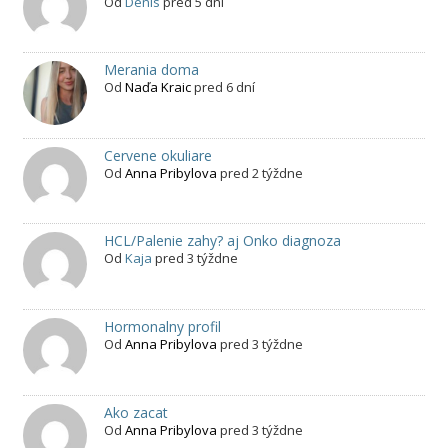
Od
Denis
pred 5 dní
Merania doma
Od
Naďa Kraic
pred 6 dní
Cervene okuliare
Od
Anna Pribylova
pred 2 týždne
HCL/Palenie zahy? aj Onko diagnoza
Od
Kaja
pred 3 týždne
Hormonalny profil
Od
Anna Pribylova
pred 3 týždne
Ako zacat
Od
Anna Pribylova
pred 3 týždne