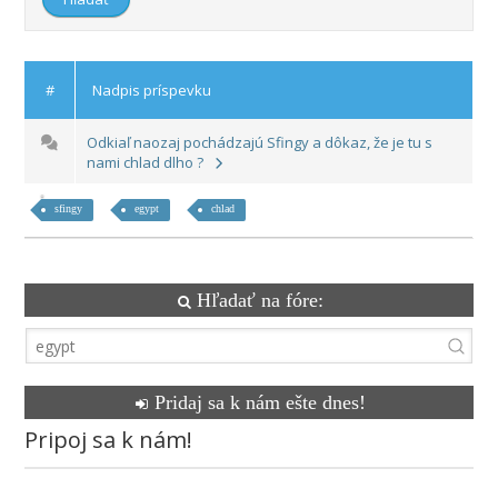
#
Nadpis príspevku
Odkiaľ naozaj pochádzajú Sfingy a dôkaz, že je tu s
nami chlad dlho ?
sfingy
egypt
chlad
Hľadať na fóre:
Pridaj sa k nám ešte dnes!
Pripoj sa k nám!