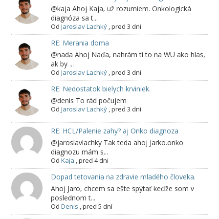
@kaja Ahoj Kaja, už rozumiem. Onkologická
diagnóza sa t...
Od
Jaroslav Lachký
,
pred 3 dni
RE: Merania doma
@nada Ahoj Naďa, nahrám ti to na WU ako hlas,
ak by ...
Od
Jaroslav Lachký
,
pred 3 dni
RE: Nedostatok bielych krviniek.
@denis To rád počujem
Od
Jaroslav Lachký
,
pred 3 dni
RE: HCL/Palenie zahy? aj Onko diagnoza
@jaroslavlachky Tak teda ahoj Jarko.onko
diagnozu mám s...
Od
Kaja
,
pred 4 dni
Dopad tetovania na zdravie mladého človeka.
Ahoj Jaro, chcem sa ešte spýtať keďže som v
poslednom t...
Od
Denis
,
pred 5 dní