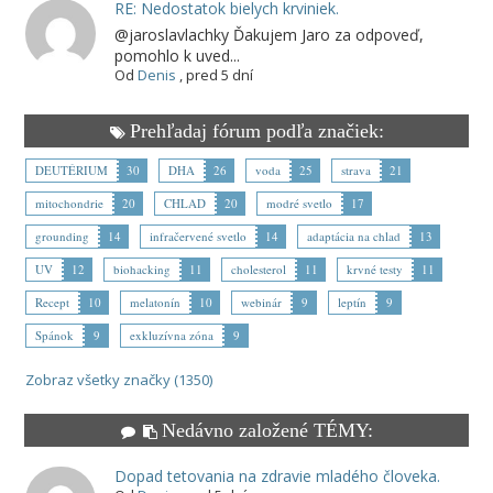
RE: Nedostatok bielych krviniek.
@jaroslavlachky Ďakujem Jaro za odpoveď,
pomohlo k uved...
Od
Denis
,
pred 5 dní
Prehľadaj fórum podľa značiek:
DEUTÉRIUM
30
DHA
26
voda
25
strava
21
mitochondrie
20
CHLAD
20
modré svetlo
17
grounding
14
infračervené svetlo
14
adaptácia na chlad
13
UV
12
biohacking
11
cholesterol
11
krvné testy
11
Recept
10
melatonín
10
webinár
9
leptín
9
Spánok
9
exkluzívna zóna
9
Zobraz všetky značky (1350)
Nedávno založené TÉMY:
Dopad tetovania na zdravie mladého človeka.