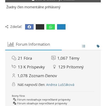
Žiadny člen momentálne prihlásený
Zdieľať:
Forum Information
21
Fóra
1,067
Témy
13 K
Príspevky
129
Prítomný
1,078
Zoznam členov
Náš najnovší člen:
Andrea Luščáková
Ikony fóra:
Fórum neobsahuje neprečítané príspevky
Fórum obsahuje neprečítané príspevky