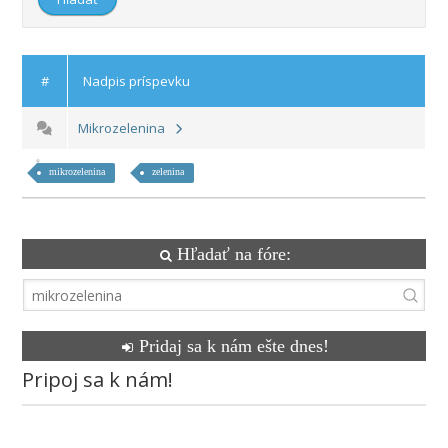
#
Nadpis príspevku
Mikrozelenina
mikrozelenina
zelenina
Hľadať na fóre:
Pridaj sa k nám ešte dnes!
Pripoj sa k nám!