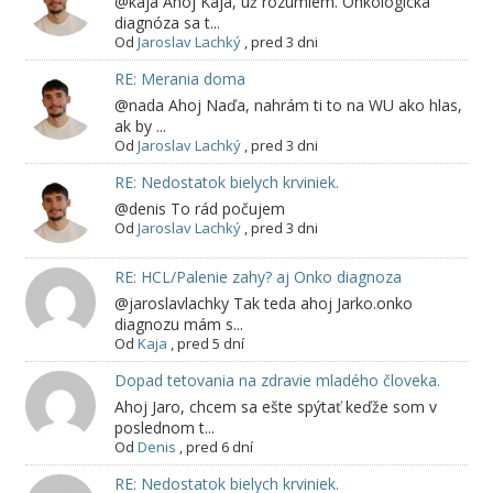
@kaja Ahoj Kaja, už rozumiem. Onkologická
diagnóza sa t...
Od
Jaroslav Lachký
,
pred 3 dni
RE: Merania doma
@nada Ahoj Naďa, nahrám ti to na WU ako hlas,
ak by ...
Od
Jaroslav Lachký
,
pred 3 dni
RE: Nedostatok bielych krviniek.
@denis To rád počujem
Od
Jaroslav Lachký
,
pred 3 dni
RE: HCL/Palenie zahy? aj Onko diagnoza
@jaroslavlachky Tak teda ahoj Jarko.onko
diagnozu mám s...
Od
Kaja
,
pred 5 dní
Dopad tetovania na zdravie mladého človeka.
Ahoj Jaro, chcem sa ešte spýtať keďže som v
poslednom t...
Od
Denis
,
pred 6 dní
RE: Nedostatok bielych krviniek.