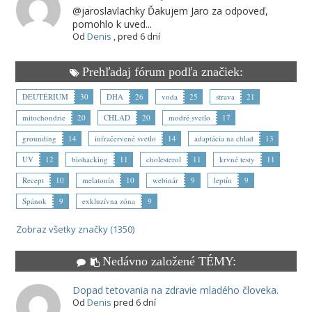
@jaroslavlachky Ďakujem Jaro za odpoveď,
pomohlo k uved...
Od
Denis
,
pred 6 dní
Prehľadaj fórum podľa značiek:
DEUTÉRIUM
30
DHA
26
voda
25
strava
21
mitochondrie
20
CHLAD
20
modré svetlo
17
grounding
14
infračervené svetlo
14
adaptácia na chlad
13
UV
12
biohacking
11
cholesterol
11
krvné testy
11
Recept
10
melatonín
10
webinár
9
leptín
9
Spánok
9
exkluzívna zóna
9
Zobraz všetky značky (1350)
Nedávno založené TÉMY:
Dopad tetovania na zdravie mladého človeka.
Od
Denis
pred 6 dní