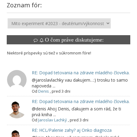
Zoznam fór:
O čom práve diskutujeme:
Niektoré príspevky sú tiež v súkromnom fóre!
RE: Dopad tetovania na zdravie mladého človeka.
@jaroslavlachky vau dakujem…:) trosku to samo
napoveda ...
Od
Denis
,
pred 3 dni
RE: Dopad tetovania na zdravie mladého človeka.
@denis Ahoj Denis, ďakujem a som rád, že ti
prvá kniha ...
Od
Jaroslav Lachký
,
pred 3 dni
RE: HCL/Palenie zahy? aj Onko diagnoza