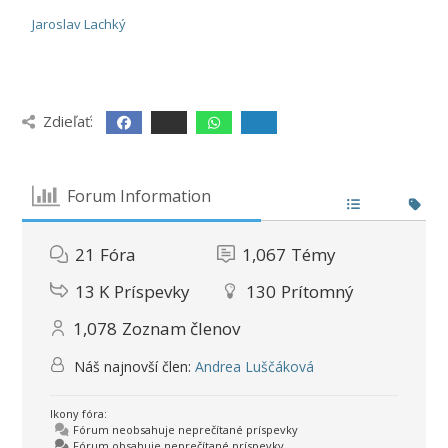
Jaroslav Lachký
Zdieľať:
Forum Information
21
Fóra
1,067
Témy
13 K
Príspevky
130
Prítomný
1,078
Zoznam členov
Náš najnovší člen:
Andrea Luščáková
Ikony fóra:
Fórum neobsahuje neprečítané príspevky
Fórum obsahuje neprečítané príspevky