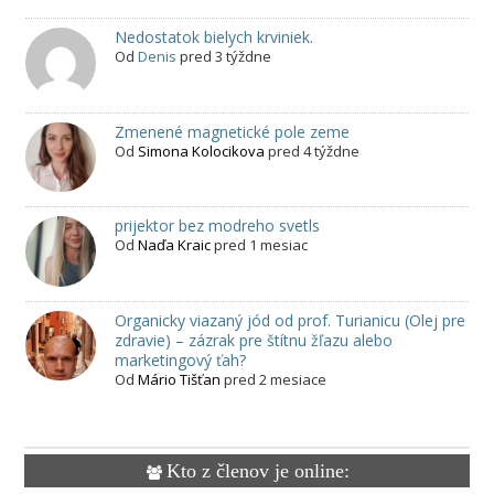
Nedostatok bielych krviniek.
Od
Denis
pred 3 týždne
Zmenené magnetické pole zeme
Od
Simona Kolocikova
pred 4 týždne
prijektor bez modreho svetls
Od
Naďa Kraic
pred 1 mesiac
Organicky viazaný jód od prof. Turianicu (Olej pre
zdravie) – zázrak pre štítnu žľazu alebo
marketingový ťah?
Od
Mário Tišťan
pred 2 mesiace
Kto z členov je online: