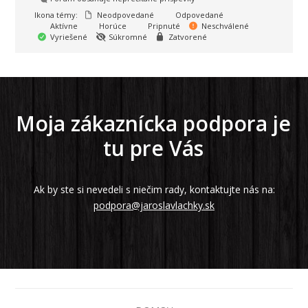
Ikona témy:
Neodpovedané
Odpovedané
Aktívne
Horúce
Pripnuté
Neschválené
Vyriešené
Súkromné
Zatvorené
Moja zákaznícka podpora je
tu pre Vás
Ak by ste si nevedeli s niečim rady, kontaktujte nás na:
podpora@jaroslavlachky.sk