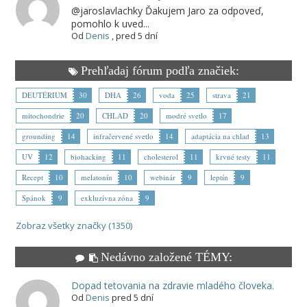
@jaroslavlachky Ďakujem Jaro za odpoveď,
pomohlo k uved...
Od
Denis
,
pred 5 dní
Prehľadaj fórum podľa značiek:
DEUTÉRIUM
30
DHA
26
voda
25
strava
21
mitochondrie
20
CHLAD
20
modré svetlo
17
grounding
14
infračervené svetlo
14
adaptácia na chlad
13
UV
12
biohacking
11
cholesterol
11
krvné testy
11
Recept
10
melatonín
10
webinár
9
leptín
9
Spánok
9
exkluzívna zóna
9
Zobraz všetky značky (1350)
Nedávno založené TÉMY:
Dopad tetovania na zdravie mladého človeka.
Od
Denis
pred 5 dní