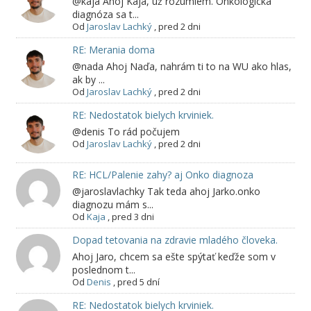
@kaja Ahoj Kaja, už rozumiem. Onkologická
diagnóza sa t...
Od
Jaroslav Lachký
,
pred 2 dni
RE: Merania doma
@nada Ahoj Naďa, nahrám ti to na WU ako hlas,
ak by ...
Od
Jaroslav Lachký
,
pred 2 dni
RE: Nedostatok bielych krviniek.
@denis To rád počujem
Od
Jaroslav Lachký
,
pred 2 dni
RE: HCL/Palenie zahy? aj Onko diagnoza
@jaroslavlachky Tak teda ahoj Jarko.onko
diagnozu mám s...
Od
Kaja
,
pred 3 dni
Dopad tetovania na zdravie mladého človeka.
Ahoj Jaro, chcem sa ešte spýtať keďže som v
poslednom t...
Od
Denis
,
pred 5 dní
RE: Nedostatok bielych krviniek.