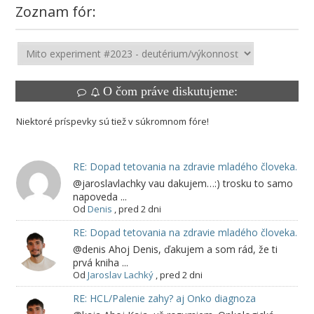
Zoznam fór:
O čom práve diskutujeme:
Niektoré príspevky sú tiež v súkromnom fóre!
RE: Dopad tetovania na zdravie mladého človeka.
@jaroslavlachky vau dakujem…:) trosku to samo
napoveda ...
Od
Denis
,
pred 2 dni
RE: Dopad tetovania na zdravie mladého človeka.
@denis Ahoj Denis, ďakujem a som rád, že ti
prvá kniha ...
Od
Jaroslav Lachký
,
pred 2 dni
RE: HCL/Palenie zahy? aj Onko diagnoza