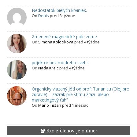
Nedostatok bielych krviniek.
Od
Denis
pred 3 týždne
Zmenené magnetické pole zeme
Od
Simona Kolocikova
pred 4 týždne
prijektor bez modreho svetls
Od
Naďa Kraic
pred 4 týždne
Organicky viazaný jód od prof. Turianicu (Olej pre
zdravie) – zázrak pre štítnu žľazu alebo
marketingový ťah?
Od
Mário Tišťan
pred 1 mesiac
Kto z členov je online: