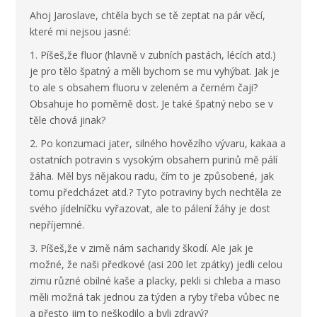
Ahoj Jaroslave, chtěla bych se tě zeptat na pár věcí,
které mi nejsou jasné:
1. Píšeš,že fluor (hlavně v zubních pastách, lécích atd.)
je pro tělo špatný a měli bychom se mu vyhýbat. Jak je
to ale s obsahem fluoru v zeleném a černém čaji?
Obsahuje ho poměrně dost. Je také špatný nebo se v
těle chová jinak?
2. Po konzumaci jater, silného hovězího vývaru, kakaa a
ostatních potravin s vysokým obsahem purinů mě pálí
žáha. Měl bys nějakou radu, čím to je způsobené, jak
tomu předcházet atd.? Tyto potraviny bych nechtěla ze
svého jídelníčku vyřazovat, ale to pálení žáhy je dost
nepříjemné.
3. Píšeš,že v zimě nám sacharidy škodí. Ale jak je
možné, že naši předkové (asi 200 let zpátky) jedli celou
zimu různé obilné kaše a placky, pekli si chleba a maso
měli možná tak jednou za týden a ryby třeba vůbec ne
a přesto jim to neškodilo a byli zdravý?