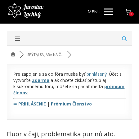
MENU
0
SPÝTAJ SA JARA NA Č...
Pre zapojenie sa do fóra musíte byť
prihlásený
.
Účet si
vytvoríte
Zdarma
a ak chcete získať prístup aj
k súkromnému fóru, môžete sa pridať medzi
prémium
členov
.
⇒
PRIHLÁSENIE
|
Prémium Členstvo
Fluor v čaji, problematika purinů atd.