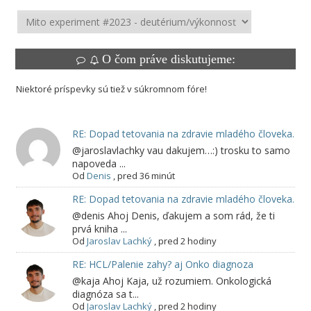
O čom práve diskutujeme:
Niektoré príspevky sú tiež v súkromnom fóre!
RE: Dopad tetovania na zdravie mladého človeka.
@jaroslavlachky vau dakujem…:) trosku to samo
napoveda ...
Od
Denis
,
pred 36 minút
RE: Dopad tetovania na zdravie mladého človeka.
@denis Ahoj Denis, ďakujem a som rád, že ti
prvá kniha ...
Od
Jaroslav Lachký
,
pred 2 hodiny
RE: HCL/Palenie zahy? aj Onko diagnoza
@kaja Ahoj Kaja, už rozumiem. Onkologická
diagnóza sa t...
Od
Jaroslav Lachký
,
pred 2 hodiny