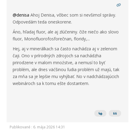
@denisa
Ahoj Denisa, vôbec som si nevšimol správy.
Odpovedám teda oneskorene.
Áno, hľadaj fluor, ale aj zlúčeniny. čiže niečo ako slovo
fluor, Monofluorofosforečnan, floridy,...
Hej, aj v minerálkach sa často nachádza aj v zelenom
čaji. Ono v prírodných zdrojoch sa nachádzha
prirodzene v malom mnoźstve, a nemusí to byť
problém, ale dnes väćšinou ľudia problém už majú, tak
za mňa sa je lepšie mu vyhýbať. No v nadchádzajúcich
webinároch sa k tomu ešte dostantem.
Publikované : 6. mája 2026 14:31