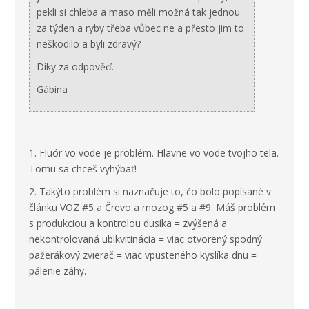
pekli si chleba a maso měli možná tak jednou
za týden a ryby třeba vůbec ne a přesto jim to
neškodilo a byli zdravý?
Díky za odpověď.
Gábina
1. Fluór vo vode je problém. Hlavne vo vode tvojho tela.
Tomu sa chceš vyhýbať!
2. Takýto problém si naznačuje to, ćo bolo popísané v
článku VOZ #5 a Črevo a mozog #5 a #9. Máš problém
s produkciou a kontrolou dusíka = zvýšená a
nekontrolovaná ubikvitinácia = viac otvorený spodný
pažerákový zvierač = viac vpusteného kyslíka dnu =
pálenie záhy.