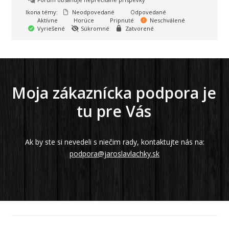
Ikona témy:
Neodpovedané
Odpovedané
Aktívne
Horúce
Pripnuté
Neschválené
Vyriešené
Súkromné
Zatvorené
Moja zákaznícka podpora je
tu pre Vás
Ak by ste si nevedeli s niečim rady, kontaktujte nás na:
podpora@jaroslavlachky.sk