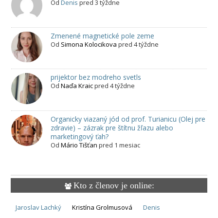
Od
Denis
pred 3 týždne
Zmenené magnetické pole zeme
Od
Simona Kolocikova
pred 4 týždne
prijektor bez modreho svetls
Od
Naďa Kraic
pred 4 týždne
Organicky viazaný jód od prof. Turianicu (Olej pre
zdravie) – zázrak pre štítnu žľazu alebo
marketingový ťah?
Od
Mário Tišťan
pred 1 mesiac
Kto z členov je online:
Jaroslav Lachký
Kristína Grolmusová
Denis