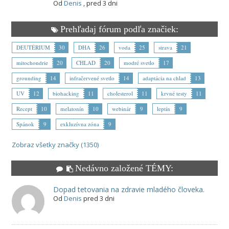
Od
Denis
,
pred 3 dni
Prehľadaj fórum podľa značiek:
DEUTÉRIUM
30
DHA
26
voda
25
strava
21
mitochondrie
20
CHLAD
20
modré svetlo
17
grounding
14
infračervené svetlo
14
adaptácia na chlad
13
UV
12
biohacking
11
cholesterol
11
krvné testy
11
Recept
10
melatonín
10
webinár
9
leptín
9
Spánok
9
exkluzívna zóna
9
Zobraz všetky značky (1350)
Nedávno založené TÉMY:
Dopad tetovania na zdravie mladého človeka.
Od
Denis
pred 3 dni