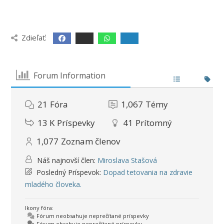
Zdieľať:
Forum Information
21
Fóra
1,067
Témy
13 K
Príspevky
41
Prítomný
1,077
Zoznam členov
Náš najnovší člen:
Miroslava Stašová
Posledný Príspevok:
Dopad tetovania na zdravie
mladého človeka.
Ikony fóra:
Fórum neobsahuje neprečítané príspevky
Fórum obsahuje neprečítané príspevky