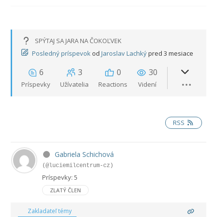
SPÝTAJ SA JARA NA ČOKOĽVEK
Posledný príspevok
od
Jaroslav Lachký
pred 3 mesiace
6
3
0
30
Príspevky
Užívatelia
Reactions
Videní
RSS
Gabriela Schichová
(@luciemilcentrum-cz)
Príspevky: 5
ZLATÝ ČLEN
Zakladateľ témy