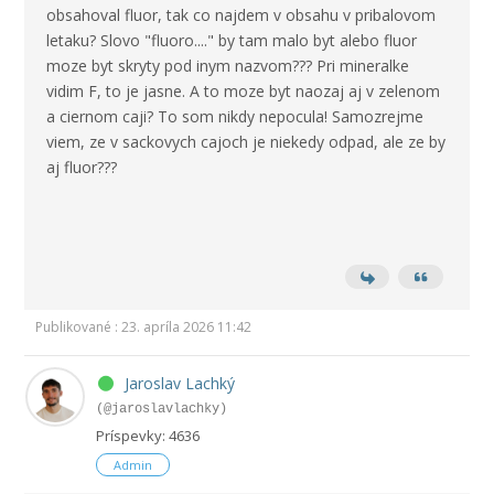
obsahoval fluor, tak co najdem v obsahu v pribalovom
letaku? Slovo "fluoro...." by tam malo byt alebo fluor
moze byt skryty pod inym nazvom??? Pri mineralke
vidim F, to je jasne. A to moze byt naozaj aj v zelenom
a ciernom caji? To som nikdy nepocula! Samozrejme
viem, ze v sackovych cajoch je niekedy odpad, ale ze by
aj fluor???
Publikované : 23. apríla 2026 11:42
Jaroslav Lachký
(@jaroslavlachky)
Príspevky: 4636
Admin