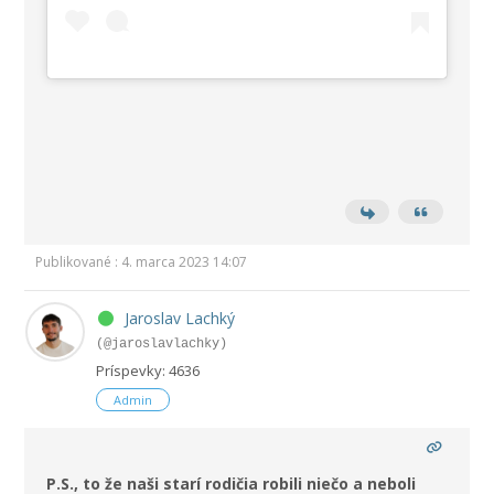
Publikované : 4. marca 2023 14:07
Jaroslav Lachký
(@jaroslavlachky)
Príspevky: 4636
Admin
P.S., to že naši starí rodičia robili niečo a neboli