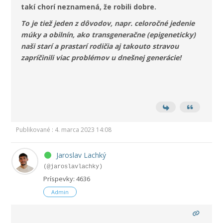
takí chorí neznamená, že robili dobre.
To je tiež jeden z dôvodov, napr. celoročné jedenie
múky a obilnín, ako transgeneračne (epigeneticky)
naši starí a prastarí rodičia aj takouto stravou
zapríčinili viac problémov u dnešnej generácie!
Publikované : 4. marca 2023 14:08
Jaroslav Lachký
(@jaroslavlachky)
Príspevky: 4636
Admin