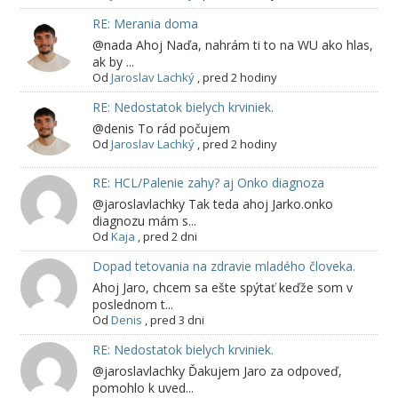
RE: Merania doma
@nada Ahoj Naďa, nahrám ti to na WU ako hlas,
ak by ...
Od
Jaroslav Lachký
,
pred 2 hodiny
RE: Nedostatok bielych krviniek.
@denis To rád počujem
Od
Jaroslav Lachký
,
pred 2 hodiny
RE: HCL/Palenie zahy? aj Onko diagnoza
@jaroslavlachky Tak teda ahoj Jarko.onko
diagnozu mám s...
Od
Kaja
,
pred 2 dni
Dopad tetovania na zdravie mladého človeka.
Ahoj Jaro, chcem sa ešte spýtať keďže som v
poslednom t...
Od
Denis
,
pred 3 dni
RE: Nedostatok bielych krviniek.
@jaroslavlachky Ďakujem Jaro za odpoveď,
pomohlo k uved...