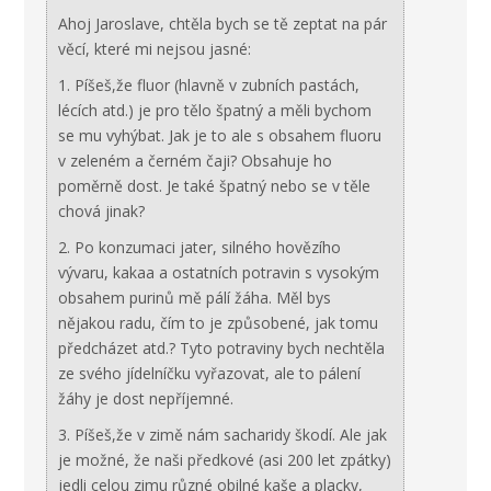
Ahoj Jaroslave, chtěla bych se tě zeptat na pár
věcí, které mi nejsou jasné:
1. Píšeš,že fluor (hlavně v zubních pastách,
lécích atd.) je pro tělo špatný a měli bychom
se mu vyhýbat. Jak je to ale s obsahem fluoru
v zeleném a černém čaji? Obsahuje ho
poměrně dost. Je také špatný nebo se v těle
chová jinak?
2. Po konzumaci jater, silného hovězího
vývaru, kakaa a ostatních potravin s vysokým
obsahem purinů mě pálí žáha. Měl bys
nějakou radu, čím to je způsobené, jak tomu
předcházet atd.? Tyto potraviny bych nechtěla
ze svého jídelníčku vyřazovat, ale to pálení
žáhy je dost nepříjemné.
3. Píšeš,že v zimě nám sacharidy škodí. Ale jak
je možné, že naši předkové (asi 200 let zpátky)
jedli celou zimu různé obilné kaše a placky,