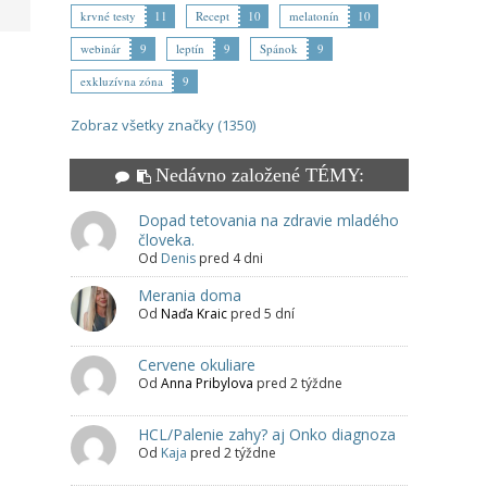
krvné testy
11
Recept
10
melatonín
10
webinár
9
leptín
9
Spánok
9
exkluzívna zóna
9
Zobraz všetky značky (1350)
Nedávno založené TÉMY:
Dopad tetovania na zdravie mladého
človeka.
Od
Denis
pred 4 dni
Merania doma
Od
Naďa Kraic
pred 5 dní
Cervene okuliare
Od
Anna Pribylova
pred 2 týždne
HCL/Palenie zahy? aj Onko diagnoza
Od
Kaja
pred 2 týždne