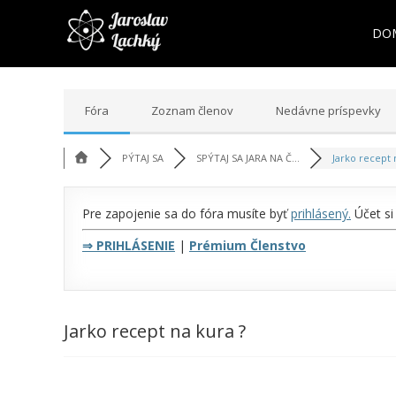
DO
Fóra
Zoznam členov
Nedávne príspevky
PÝTAJ SA
SPÝTAJ SA JARA NA Č...
Jarko recept n
Pre zapojenie sa do fóra musíte byť
prihlásený
.
Účet si
⇒
PRIHLÁSENIE
|
Prémium Členstvo
Jarko recept na kura ?