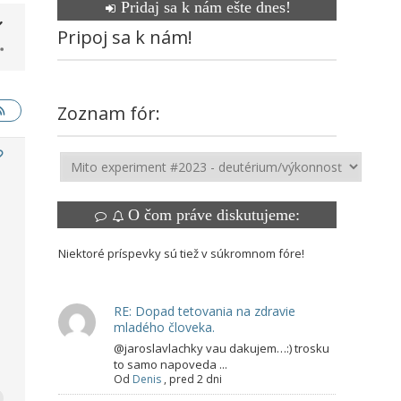
Pridaj sa k nám ešte dnes!
Pripoj sa k nám!
Zoznam fór:
O čom práve diskutujeme:
Niektoré príspevky sú tiež v súkromnom fóre!
RE: Dopad tetovania na zdravie
mladého človeka.
@jaroslavlachky vau dakujem…:) trosku
to samo napoveda ...
Od
Denis
,
pred 2 dni