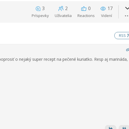
3
2
0
17
Príspevky
Užívatelia
Reactions
Videní
RSS
poprosiť o nejaký super recept na pečené kuriatko. Resp aj marináda,