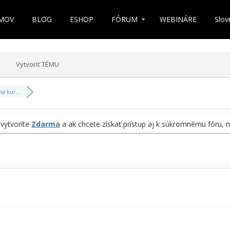
MOV
BLOG
ESHOP
FÓRUM
WEBINÁRE
Slov
Vytvoriť TÉMU
a kur...
 vytvoríte
Zdarma
a ak chcete získať prístup aj k súkromnému fóru,