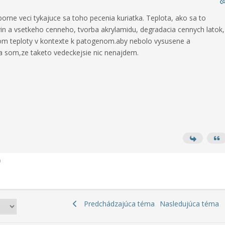
orne veci tykajuce sa toho pecenia kuriatka. Teplota, ako sa to
in a vsetkeho cenneho, tvorba akrylamidu, degradacia cennych latok,
m teploty v kontexte k patogenom.aby nebolo vysusene a
a som,ze taketo vedeckejsie nic nenajdem.
0
Predchádzajúca téma
Nasledujúca téma