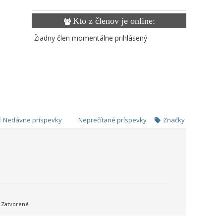
Kto z členov je online:
Žiadny člen momentálne prihlásený
Nedávne príspevky
Neprečítané príspevky
Značky
Zatvorené