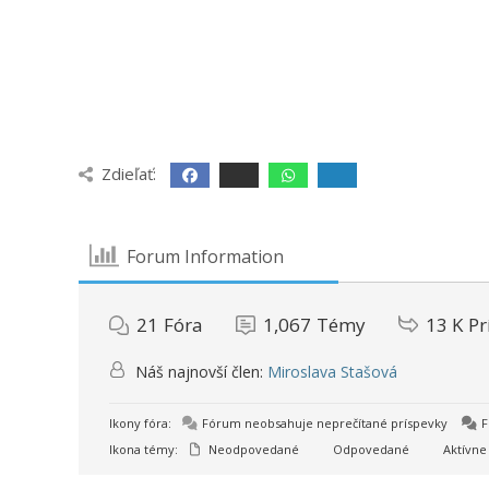
Zdieľať:
Forum Information
21
Fóra
1,067
Témy
13 K
Pr
Náš najnovší člen:
Miroslava Stašová
Ikony fóra:
Fórum neobsahuje neprečítané príspevky
F
Ikona témy:
Neodpovedané
Odpovedané
Aktívne