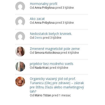
Hormonalny profil
Od
Anna Pribylova
pred 3 týždne
Ako zacat
Od
Anna Pribylova
pred 3 týždne
Nedostatok bielych krviniek.
Od
Denis
pred 3 týždne
Zmenené magnetické pole zeme
Od
Simona Kolocikova
pred 4 týždne
prijektor bez modreho svetls
Od
Naďa Kraic
pred 4 týždne
Organicky viazaný jód od prof.
Turianicu (Olej pre zdravie) – zázrak
pre štítnu žľazu alebo marketingový
ťah?
Od
Mário Tišťan
pred 1 mesiac