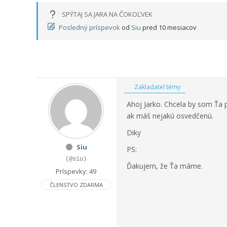
SPÝTAJ SA JARA NA ČOKOĽVEK
Posledný príspevok
od
Siu
pred 10 mesiacov
Zakladateľ témy
Ahoj Jarko. Chcela by som Ťa 
ak máš nejakú osvedčenú.
Diky
Siu
PS:
(@siu)
Ďakujem, že Ťa máme.
Príspevky: 49
ČLENSTVO ZDARMA