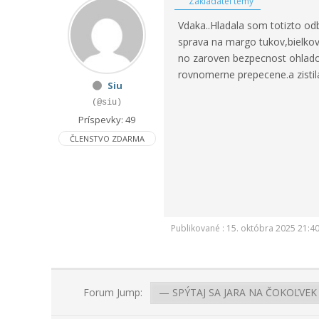
Zakladateľ témy
Vdaka..Hladala som totizto odb
sprava na margo tukov,bielkov
no zaroven bezpecnost ohlado
rovnomerne prepecene.a zistil
Siu
(@siu)
Príspevky: 49
ČLENSTVO ZDARMA
Publikované : 15. októbra 2025 21:4
Forum Jump: