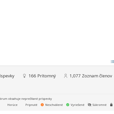
íspevky
166
Prítomný
1,077
Zoznam členov
órum obsahuje neprečítané príspevky
Horúce
Pripnuté
Neschválené
Vyriešené
Súkromné