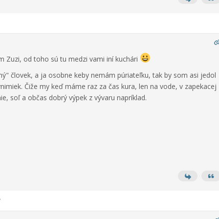
Zuzi, od toho sú tu medzi vami iní kuchári
" človek, a ja osobne keby nemám púriateľku, tak by som asi jedol
výnimiek. Čiže my keď máme raz za čas kura, len na vode, v zapekacej
ie, soľ a občas dobrý výpek z vývaru napríklad.
8