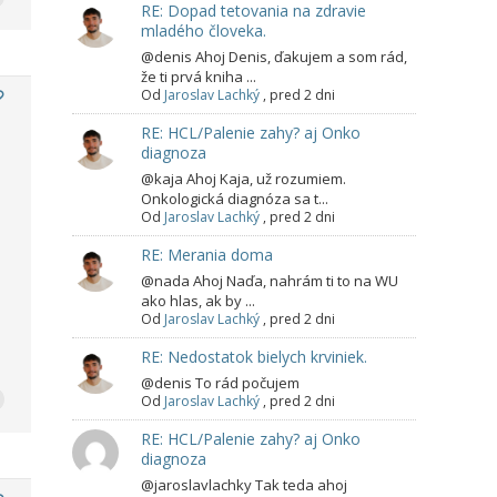
RE: Dopad tetovania na zdravie
mladého človeka.
@denis Ahoj Denis, ďakujem a som rád,
že ti prvá kniha ...
Od
Jaroslav Lachký
,
pred 2 dni
RE: HCL/Palenie zahy? aj Onko
diagnoza
@kaja Ahoj Kaja, už rozumiem.
Onkologická diagnóza sa t...
Od
Jaroslav Lachký
,
pred 2 dni
RE: Merania doma
@nada Ahoj Naďa, nahrám ti to na WU
ako hlas, ak by ...
Od
Jaroslav Lachký
,
pred 2 dni
RE: Nedostatok bielych krviniek.
@denis To rád počujem
Od
Jaroslav Lachký
,
pred 2 dni
RE: HCL/Palenie zahy? aj Onko
diagnoza
@jaroslavlachky Tak teda ahoj