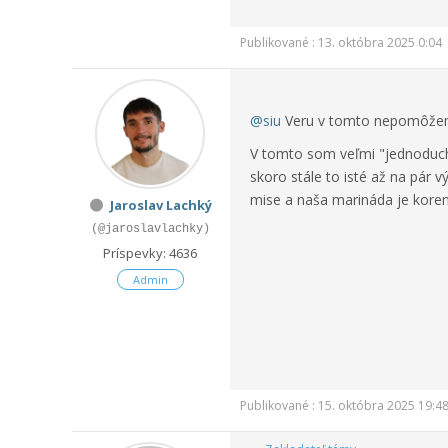
Publikované : 13. októbra 2025 0:04
@siu
Veru v tomto nepomôžem 
V tomto som veľmi "jednoduchý
skoro stále to isté až na pár 
mise a naša marináda je koren
Jaroslav Lachký
(@jaroslavlachky)
Príspevky: 4636
Admin
Publikované : 15. októbra 2025 19:4