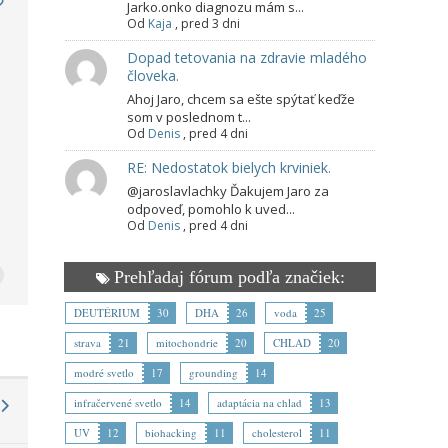
Jarko.onko diagnozu mám s...
Od
Kaja
,
pred 3 dni
Dopad tetovania na zdravie mladého
človeka.
Ahoj Jaro, chcem sa ešte spýtať keďže
som v poslednom t...
Od
Denis
,
pred 4 dni
RE: Nedostatok bielych krviniek.
@jaroslavlachky Ďakujem Jaro za
odpoveď, pomohlo k uved...
Od
Denis
,
pred 4 dni
Prehľadaj fórum podľa značiek:
DEUTÉRIUM
30
DHA
26
voda
25
strava
21
mitochondrie
20
CHLAD
20
modré svetlo
17
grounding
14
infračervené svetlo
14
adaptácia na chlad
13
UV
12
biohacking
11
cholesterol
11