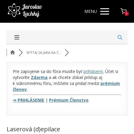
MENU
0
SPÝTAJ SA JARA NA Č...
Pre zapojenie sa do fóra musíte byť
prihlásený
.
Účet si
vytvoríte
Zdarma
a ak chcete získať prístup aj
k súkromnému fóru, môžete sa pridať medzi
prémium
členov
.
⇒
PRIHLÁSENIE
|
Prémium Členstvo
Laserová (d)epilace