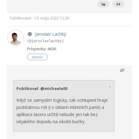
Publikované : 19. mája 2023 13:26
Jaroslav Lachký
(@jaroslavlachky)
Príspevky: 4636
Admin
↑
Publikoval: @michaela00
Když se zamyslím logicky, tak ochlupení hraje
podstatnou roli (i v oblasti intimních partií) a
aplikace laseru určitě nebude jen tak bez
nějakého dopadu na okolní buňky.