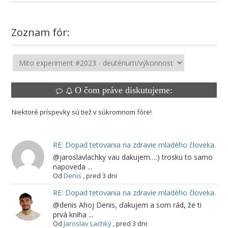
Zoznam fór:
O čom práve diskutujeme:
Niektoré príspevky sú tiež v súkromnom fóre!
RE: Dopad tetovania na zdravie mladého človeka.
@jaroslavlachky vau dakujem…:) trosku to samo
napoveda ...
Od
Denis
,
pred 3 dni
RE: Dopad tetovania na zdravie mladého človeka.
@denis Ahoj Denis, ďakujem a som rád, že ti
prvá kniha ...
Od
Jaroslav Lachký
,
pred 3 dni