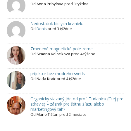
Od
Anna Pribylova
pred 3 týždne
Nedostatok bielych krviniek.
Od
Denis
pred 3 týždne
Zmenené magnetické pole zeme
Od
Simona Kolocikova
pred 4 týždne
prijektor bez modreho svetls
Od
Naďa Kraic
pred 4 týždne
Organicky viazaný jód od prof. Turianicu (Olej pre
zdravie) – zázrak pre štítnu žľazu alebo
marketingový ťah?
Od
Mário Tišťan
pred 2 mesiace