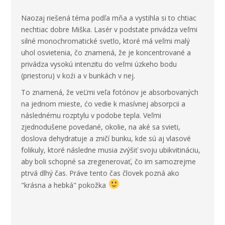
Naozaj riešená téma podľa mňa a vystihla si to chtiac
nechtiac dobre Miška. Lasér v podstate privádza veľmi
silné monochromatické svetlo, ktoré má veľmi malý
uhol osvietenia, čo znamená, že je koncentrované a
privádza vysokú intenzitu do veľmi úzkeho bodu
(priestoru) v koźi a v bunkách v nej.
To znamená, že veĽmi veľa fotónov je absorbovaných
na jednom mieste, ćo vedie k masívnej absorpcii a
následnému rozptylu v podobe tepla. Veľmi
zjednodušene povedané, okolie, na aké sa svieti,
doslova dehydratuje a zničí bunku, kde sú aj vlasové
folikuly, ktoré následne musia zvýšiť svoju ubikvitináciu,
aby boli schopné sa zregenerovať, čo im samozrejme
ptrvá dlhý čas. Práve tento čas človek pozná ako
"krásna a hebká" pokožka