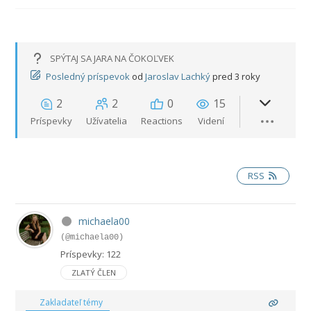
SPÝTAJ SA JARA NA ČOKOĽVEK
Posledný príspevok
od
Jaroslav Lachký
pred 3 roky
2
2
0
15
Príspevky
Užívatelia
Reactions
Videní
RSS
michaela00
(@michaela00)
Príspevky: 122
ZLATÝ ČLEN
Zakladateľ témy