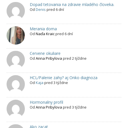
Dopad tetovania na zdravie mladého človeka.
Od
Denis
pred 6 dní
Merania doma
Od
Naďa Kraic
pred 6 dní
Cervene okuliare
Od
Anna Pribylova
pred 2 týždne
HCL/Palenie zahy? aj Onko diagnoza
Od
Kaja
pred 3 týždne
Hormonalny profil
Od
Anna Pribylova
pred 3 týždne
Ako zacat