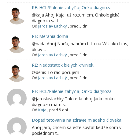
RE: HCL/Palenie zahy? aj Onko diagnoza
@kaja Ahoj Kaja, už rozumiem. Onkologická
diagnóza sa t...
Od
Jaroslav Lachký
,
pred 3 dni
RE: Merania doma
@nada Ahoj Naďa, nahrám ti to na WU ako hlas,
ak by ...
Od
Jaroslav Lachký
,
pred 3 dni
RE: Nedostatok bielych krviniek.
@denis To rád počujem
Od
Jaroslav Lachký
,
pred 3 dni
RE: HCL/Palenie zahy? aj Onko diagnoza
@jaroslavlachky Tak teda ahoj Jarko.onko
diagnozu mám s...
Od
Kaja
,
pred 5 dní
Dopad tetovania na zdravie mladého človeka.
Ahoj Jaro, chcem sa ešte spýtať keďže som v
poslednom t...