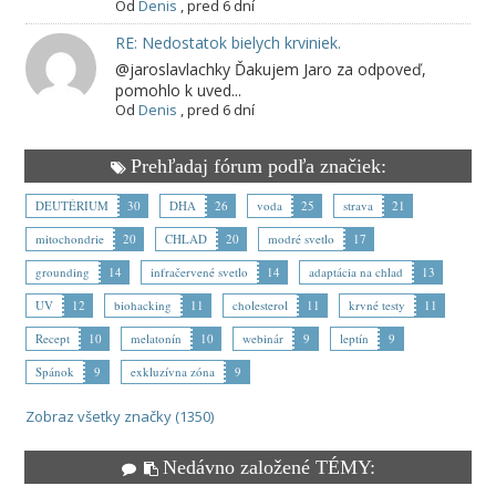
Od
Denis
,
pred 6 dní
RE: Nedostatok bielych krviniek.
@jaroslavlachky Ďakujem Jaro za odpoveď,
pomohlo k uved...
Od
Denis
,
pred 6 dní
Prehľadaj fórum podľa značiek:
DEUTÉRIUM
30
DHA
26
voda
25
strava
21
mitochondrie
20
CHLAD
20
modré svetlo
17
grounding
14
infračervené svetlo
14
adaptácia na chlad
13
UV
12
biohacking
11
cholesterol
11
krvné testy
11
Recept
10
melatonín
10
webinár
9
leptín
9
Spánok
9
exkluzívna zóna
9
Zobraz všetky značky (1350)
Nedávno založené TÉMY: