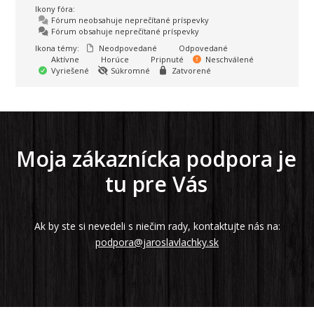
Ikony fóra:
Fórum neobsahuje neprečítané príspevky
Fórum obsahuje neprečítané príspevky
Ikona témy:
Neodpovedané
Odpovedané
Aktívne
Horúce
Pripnuté
Neschválené
Vyriešené
Súkromné
Zatvorené
Moja zákaznícka podpora je
tu pre Vás
Ak by ste si nevedeli s niečim rady, kontaktujte nás na:
podpora@jaroslavlachky.sk