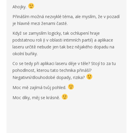
Ahojky.
Přináším možná nezvyklé téma, ale myslím, že v pozadí
je hlavně mezi ženami časté.
Když se zamyslím logicky, tak ochlupení hraje
podstatnou roli (i v oblasti intimních partií) a aplikace
laseru určitě nebude jen tak bez nějakého dopadu na
okolní buňky.
Co se tedy při aplikaci laseru děje v těle? Stojí to za tu
pohodlnost, kterou tato technika přináší?
Negativní/dlouhodobé dopady, rizika?
Moc mě zajímá tvůj pohled.
Moc díky, měj se krásně.