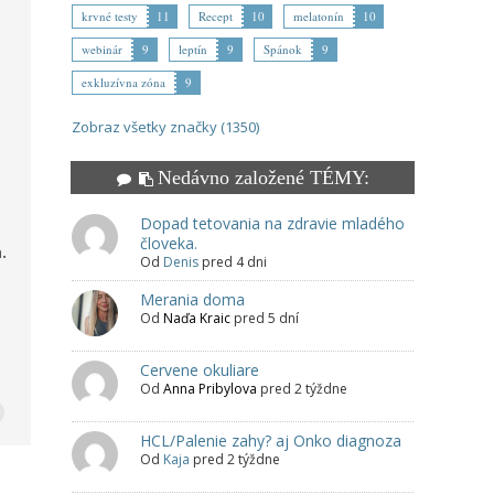
krvné testy
11
Recept
10
melatonín
10
webinár
9
leptín
9
Spánok
9
exkluzívna zóna
9
Zobraz všetky značky (1350)
Nedávno založené TÉMY:
Dopad tetovania na zdravie mladého
človeka.
.
Od
Denis
pred 4 dni
Merania doma
Od
Naďa Kraic
pred 5 dní
Cervene okuliare
Od
Anna Pribylova
pred 2 týždne
HCL/Palenie zahy? aj Onko diagnoza
Od
Kaja
pred 2 týždne