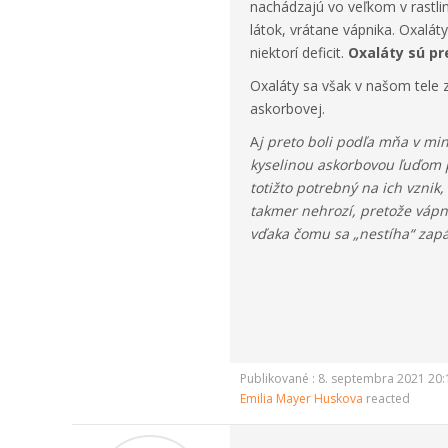
nachádzajú vo veľkom v rastlin
látok, vrátane vápnika. Oxaláty
niektorí deficit.
Oxaláty sú pr
Oxaláty sa však v našom tele 
askorbovej.
A
j preto boli podľa mňa v m
kyselinou askorbovou ľuďom 
totižto potrebný na ich vznik
takmer nehrozí, pretože vápn
vďaka čomu sa „nestíha“ zapá
Publikované : 8. septembra 2021 20:
Emilia Mayer Huskova
reacted