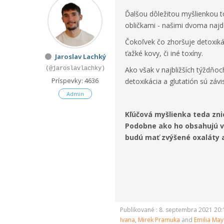
Ďalšou dôležitou myšlienkou t
obličkami - našimi dvoma najd
Čokoľvek čo zhoršuje detoxikác
ťažké kovy, či iné toxíny.
Jaroslav Lachký
(@jaroslavlachky)
Ako však v najbližších týždňoch
Príspevky: 4636
detoxikácia a glutatión sú záv
Admin
Kľúčová myšlienka teda zni
Podobne ako ho obsahujú vi
budú mať zvýšené oxaláty aj
Publikované : 8. septembra 2021 20:
Ivana
,
Mirek Pramuka
and
Emilia Ma