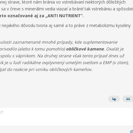
nej strave, ktoré nám bránia vo vstrebávaní niektorých dôležitých
 sa v čreve s minerálmi vedia viazať a brániť tak vstrebániu a spôsobiť
eto označované aj za „ANTI NUTRIENT“.
z nejakého dôvodu tvoria aj samé a to práve z metabolizmu kyseliny
inulosti zaznamenané mnohé prípady, kde suplementovanie
privodilo (alebo k tomu pomohlo)
obličkové kamene
. Oxalát je
, spolu s vápnikom. Na druhej strane však tento prípad dnes už
ik je u ľudí radikálne ovplyvnený umelým svetlom a EMP (v zlom),
jať do reakcie pri vzniku obličkových kameňov.
17