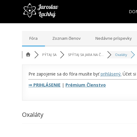
DO
Fóra
Zoznam členov
Nedávne príspevky
PÝTAJ SA
SPÝTAJ SA JARA NA Č...
Oxaláty
Pre zapojenie sa do fóra musíte byť
prihlásený
.
Účet si
⇒
PRIHLÁSENIE
|
Prémium Členstvo
Oxaláty