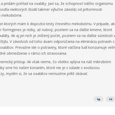
 a pridám pohľad na oxaláty. Javí sa, že s
chopnosť nášho organizmu
podľa niektorých štúdií takmer výlučne závislá) od prítomnosti
om mirkobióme.
pri ktorých mám k dispozícii testy črevného mirkobiómu. V prípade, ak
r formigenes je nízky, až nulový, pozriem sa na ďalšie kmene, ktoré
áty. Ak aj pri nich je znížený počet, pozriem sa na ďalšie súvislosti 
štýlu. V závislosti od toho ávam odporúčania na elimináciu potravín s
látov. Prevažne ide o potraviny, ktoré väčšina ľudí konzumuje veľ
dné obmedzenie v rámci ich stravovania.
hemický prístup. Ak však vieme, čo všetko vplýva na náš mikrobióm
by sme ho našim konaním, ktoré nie je v súlade s evolúciou
zy, myslím si, že sa oxalátov nemusíme príliš obávať.