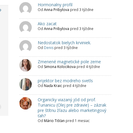
Hormonalny profil
Od
Anna Pribylova
pred 3 týždne
Ako zacat
Od
Anna Pribylova
pred 3 týždne
Nedostatok bielych krviniek.
Od
Denis
pred 3 týždne
Zmenené magnetické pole zeme
Od
Simona Kolocikova
pred 4 týždne
prijektor bez modreho svetls
Od
Naďa Kraic
pred 4 týždne
Organicky viazaný jód od prof.
Turianicu (Olej pre zdravie) – zázrak
pre štítnu žľazu alebo marketingový
ťah?
Od
Mário Tišťan
pred 1 mesiac