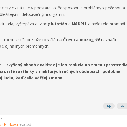
oxicity oxalátu je v podstate to, že spôsobuje problémy s pečeňou a
ôležitejšími detoxikačnými orgánmi.
iu tela, vyčerpáva aj viac
glutatión
a
NADPH
, a naše telo hromadí
 trochu zistíš, pretože to v článku
Črevo a mozog #6
naznačím,
islé aj na iných premenných.
e – zvýšený obsah oxalátov je len reakcia na zmenu prostredia
ac isté rastlinky v niektorých ročných obdobiach, podobne
 ľudia, keď čelia väčšej zmene...
19
yer Huskova
reacted