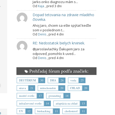
Jarko.onko diagnozu mám s...
Od
Kaja
,
pred 3 dni
Dopad tetovania na zdravie mladého
človeka.
Ahoj Jaro, chcem sa ešte spýtať keďže
som v poslednom t...
Od
Denis
,
pred 4 dni
RE: Nedostatok bielych krviniek.
@jaroslavlachky Ďakujem Jaro za
odpoveď, pomohlo k uved...
Od
Denis
,
pred 4 dni
Prehľadaj fórum podľa značiek:
DEUTÉRIUM
30
DHA
26
voda
25
strava
21
mitochondrie
20
CHLAD
20
modré svetlo
17
grounding
14
infračervené svetlo
14
adaptácia na chlad
13
UV
12
biohacking
11
cholesterol
11