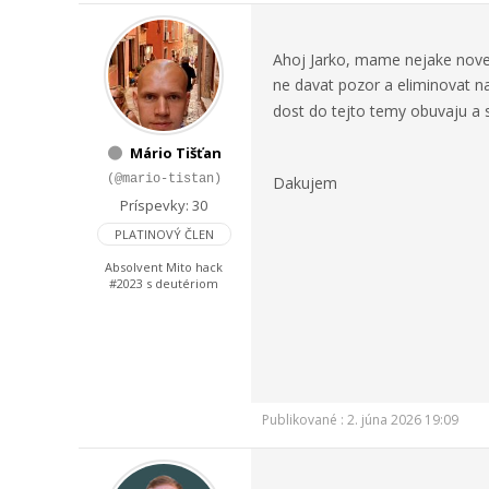
Ahoj Jarko, mame nejake nove
ne davat pozor a eliminovat na
dost do tejto temy obuvaju a 
Mário Tišťan
(@mario-tistan)
Dakujem
Príspevky: 30
PLATINOVÝ ČLEN
Absolvent Mito hack
#2023 s deutériom
Publikované : 2. júna 2026 19:09