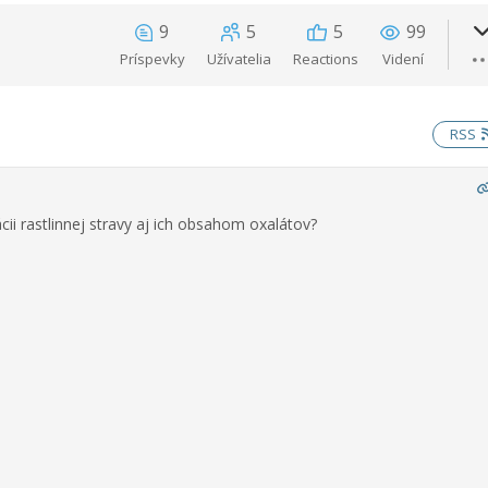
9
5
5
99
Príspevky
Užívatelia
Reactions
Videní
RSS
cii rastlinnej stravy aj ich obsahom oxalátov?