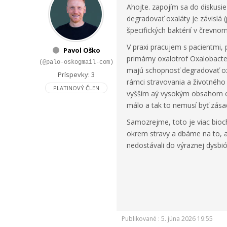
Ahojte. zapojím sa do diskusie
degradovať oxaláty je
závislá
(
špecifických baktérií v črevn
V praxi pracujem s pacientmi, 
Pavol Oško
primárny oxalotrof Oxalobacte
(@palo-oskogmail-com)
majú schopnosť degradovať oxal
Príspevky: 3
rámci stravovania a životného 
PLATINOVÝ ČLEN
vyšším aý vysokým obsahom oxa
málo a tak to nemusí byť zása
Samozrejme, toto je viac bioc
okrem stravy a dbáme na to, a
nedostávali do výraznej dysbió
Publikované : 5. júna 2026 19:55