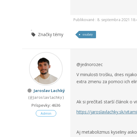
Publikované : 8. septembra 2021 18:
Značky témy
oxalaty
@jednorozec
V minulosti trošku, dnes nijak
extra zmenu za pomoci ich eli
Jaroslav Lachký
(@jaroslavlachky)
Ak si prečítaš starší článok o v
Príspevky: 4636
https://jaroslavlachky.sk/vita
Admin
Aj metabolizmus kyseliny asko