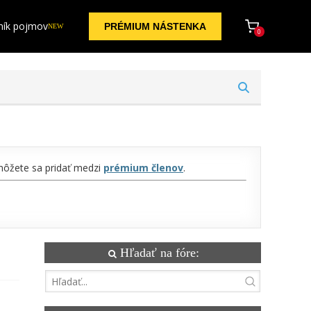
ník pojmov
PRÉMIUM NÁSTENKA
NEW
0
 môžete sa pridať medzi
prémium členov
.
Hľadať na fóre: