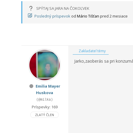
SPÝTAJ SA JARA NA ČOKOĽVEK
Posledný príspevok
od
Mário Tišťan
pred 2 mesiace
Zakladateľ témy
Jarko,zaoberás sa pri konzumá
Emilia Mayer
Huskova
(@milka)
Príspevky: 169
ZLATÝ ČLEN