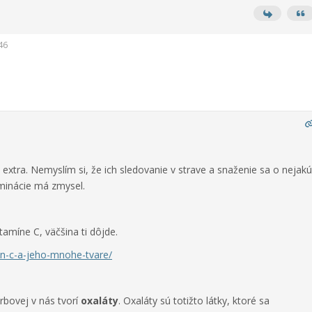
46
o extra. Nemyslím si, že ich sledovanie v strave a snaženie sa o nejakú
minácie má zmysel.
itamíne C, väčšina ti dôjde.
min-c-a-jeho-mnohe-tvare/
rbovej v nás tvorí
oxaláty
. Oxaláty sú totižto látky, ktoré sa