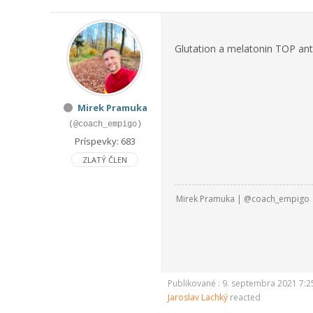
Glutation a melatonin TOP ant
Mirek Pramuka
(@coach_empigo)
Príspevky: 683
ZLATÝ ČLEN
Mirek Pramuka | @coach_empigo
Publikované : 9. septembra 2021 7:2
Jaroslav Lachký
reacted