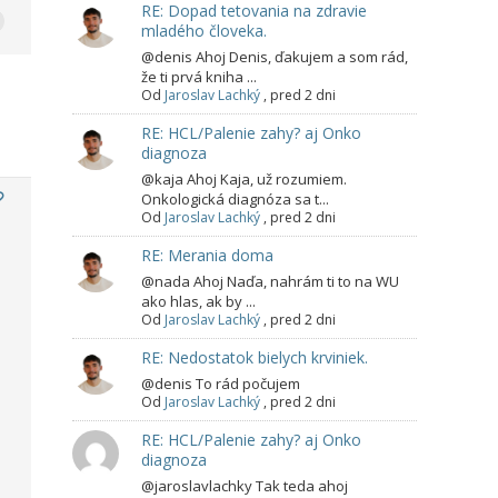
RE: Dopad tetovania na zdravie
mladého človeka.
@denis Ahoj Denis, ďakujem a som rád,
že ti prvá kniha ...
Od
Jaroslav Lachký
,
pred 2 dni
RE: HCL/Palenie zahy? aj Onko
diagnoza
@kaja Ahoj Kaja, už rozumiem.
Onkologická diagnóza sa t...
Od
Jaroslav Lachký
,
pred 2 dni
RE: Merania doma
@nada Ahoj Naďa, nahrám ti to na WU
ako hlas, ak by ...
Od
Jaroslav Lachký
,
pred 2 dni
RE: Nedostatok bielych krviniek.
@denis To rád počujem
Od
Jaroslav Lachký
,
pred 2 dni
RE: HCL/Palenie zahy? aj Onko
diagnoza
@jaroslavlachky Tak teda ahoj