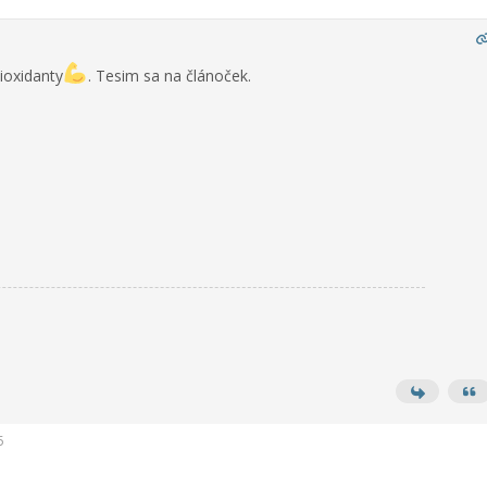
ioxidanty
. Tesim sa na článoček.
5