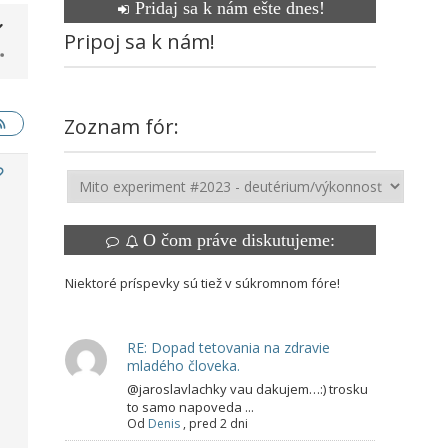
Pridaj sa k nám ešte dnes!
Pripoj sa k nám!
Zoznam fór:
O čom práve diskutujeme:
Niektoré príspevky sú tiež v súkromnom fóre!
RE: Dopad tetovania na zdravie
mladého človeka.
@jaroslavlachky vau dakujem…:) trosku
to samo napoveda ...
Od
Denis
,
pred 2 dni