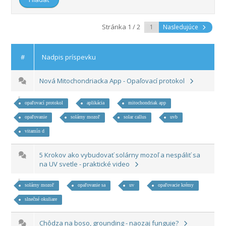
Stránka 1 / 2
Nasledujúce
#
Nadpis príspevku
Nová Mitochondriacka App - Opaľovací protokol
opaľovací protokol
aplikácia
mitochondriak app
opaľovanie
solárny mozoľ
solar callus
uvb
vitamín d
5 Krokov ako vybudovať solárny mozoľ a nespáliť sa
na UV svetle - praktické video
solárny mozoľ
opaľovanie sa
uv
opaľovacie krémy
slnečné okuliare
Chôdza na boso, grounding - naozaj funguje?