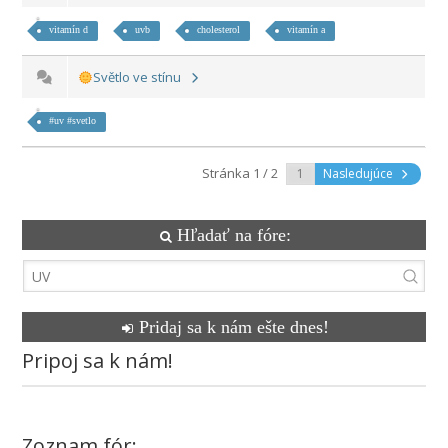
vitamín d
uvb
cholesterol
vitamín a
Světlo ve stínu
#uv #svetlo
Stránka 1 / 2
Nasledujúce
Hľadať na fóre:
Pridaj sa k nám ešte dnes!
Pripoj sa k nám!
Zoznam fór: