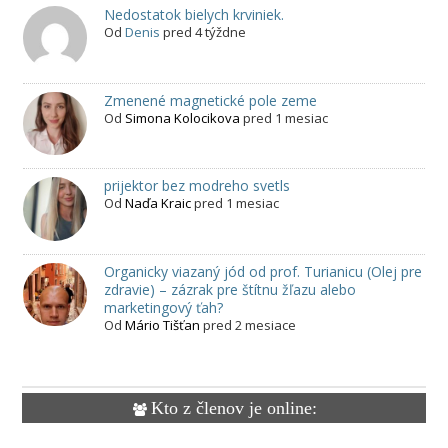
Nedostatok bielych krviniek.
Od
Denis
pred 4 týždne
Zmenené magnetické pole zeme
Od
Simona Kolocikova
pred 1 mesiac
prijektor bez modreho svetls
Od
Naďa Kraic
pred 1 mesiac
Organicky viazaný jód od prof. Turianicu (Olej pre
zdravie) – zázrak pre štítnu žľazu alebo
marketingový ťah?
Od
Mário Tišťan
pred 2 mesiace
Kto z členov je online: