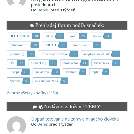
poslednom t...
Od
Denis
,
pred 1 týždeň
Prehľadaj fórum podľa značiek:
DEUTÉRIUM
30
DHA
26
voda
25
strava
21
mitochondrie
20
CHLAD
20
modré svetlo
17
grounding
14
infračervené svetlo
14
adaptácia na chlad
13
UV
12
biohacking
11
cholesterol
11
krvné testy
11
Recept
10
melatonín
10
webinár
9
leptín
9
Spánok
9
exkluzívna zóna
9
Zobraz všetky značky (1350)
Nedávno založené TÉMY:
Dopad tetovania na zdravie mladého človeka.
Od
Denis
pred 1 týždeň