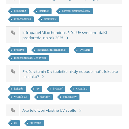
grounding
barefoot
barefoot uzemnená obuv
mitochondriak
uzemnenie
Infrapanel Mitochondriak 3.0 s UV svetlom - ďalší
predpredaj na rok 2025
prototyp
infrapanel mitochondriak
uv svetlo
mitochondriak® 3.0 uv por
Prečo vitamín D v tabletke nikdy nebude mať efekt ako
zo slnka?
kolagén
uv
hybnosť
vitamín d
vitamín d3
doplnky
suplementy
Ako telo tvorí vlastné UV svetlo
uv
uv svetlo