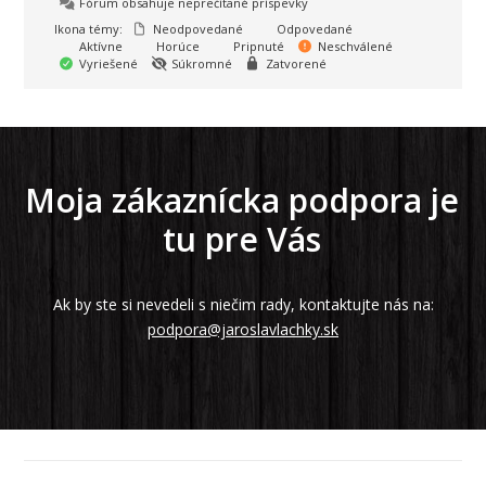
Fórum obsahuje neprečítané príspevky
Ikona témy:
Neodpovedané
Odpovedané
Aktívne
Horúce
Pripnuté
Neschválené
Vyriešené
Súkromné
Zatvorené
Moja zákaznícka podpora je
tu pre Vás
Ak by ste si nevedeli s niečim rady, kontaktujte nás na:
podpora@jaroslavlachky.sk