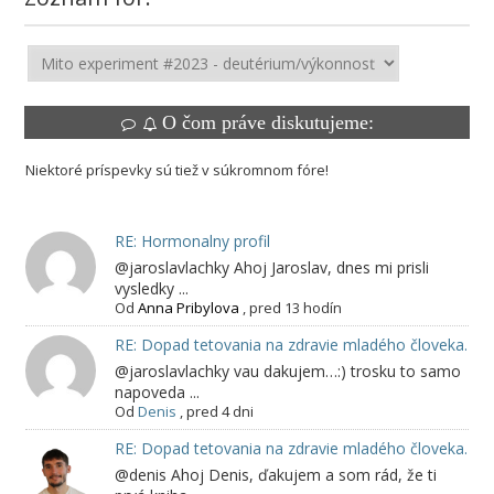
O čom práve diskutujeme:
Niektoré príspevky sú tiež v súkromnom fóre!
RE: Hormonalny profil
@jaroslavlachky Ahoj Jaroslav, dnes mi prisli
vysledky ...
Od
Anna Pribylova
,
pred 13 hodín
RE: Dopad tetovania na zdravie mladého človeka.
@jaroslavlachky vau dakujem…:) trosku to samo
napoveda ...
Od
Denis
,
pred 4 dni
RE: Dopad tetovania na zdravie mladého človeka.
@denis Ahoj Denis, ďakujem a som rád, že ti