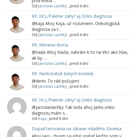
prvá kniha ...
Od
Jaroslav Lachký
,
pred 4 dni
RE: HCL/Palenie zahy? aj Onko diagnoza
@kaja Ahoj Kaja, už rozumiem. Onkologická
diagnóza sa t...
Od
Jaroslav Lachký
,
pred 4 dni
RE: Merania doma
@nada Ahoj Naďa, nahrám ti to na WU ako hlas,
ak by ...
Od
Jaroslav Lachký
,
pred 4 dni
RE: Nedostatok bielych krviniek.
@denis To rád počujem
Od
Jaroslav Lachký
,
pred 4 dni
RE: HCL/Palenie zahy? aj Onko diagnoza
@jaroslavlachky Tak teda ahoj Jarko.onko
diagnozu mám s...
Od
Kaja
,
pred 6 dní
Dopad tetovania na zdravie mladého človeka.
Ahoj Jaro, chcem sa ešte spýtať keďže som v