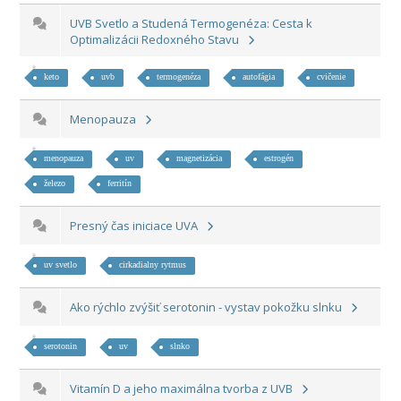
UVB Svetlo a Studená Termogenéza: Cesta k
Optimalizácii Redoxného Stavu
keto
uvb
termogenéza
autofágia
cvičenie
Menopauza
menopauza
uv
magnetizácia
estrogén
železo
ferritín
Presný čas iniciace UVA
uv svetlo
cirkadialny rytmus
Ako rýchlo zvýšiť serotonin - vystav pokožku slnku
serotonin
uv
slnko
Vitamín D a jeho maximálna tvorba z UVB