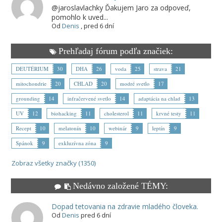
@jaroslavlachky Ďakujem Jaro za odpoveď,
pomohlo k uved...
Od
Denis
,
pred 6 dní
Prehľadaj fórum podľa značiek:
DEUTÉRIUM
30
DHA
26
voda
25
strava
21
mitochondrie
20
CHLAD
20
modré svetlo
17
grounding
14
infračervené svetlo
14
adaptácia na chlad
13
UV
12
biohacking
11
cholesterol
11
krvné testy
11
Recept
10
melatonín
10
webinár
9
leptín
9
Spánok
9
exkluzívna zóna
9
Zobraz všetky značky (1350)
Nedávno založené TÉMY:
Dopad tetovania na zdravie mladého človeka.
Od
Denis
pred 6 dní