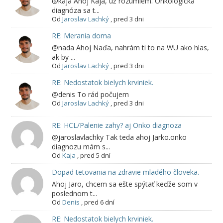
@kaja Ahoj Kaja, už rozumiem. Onkologická
diagnóza sa t...
Od
Jaroslav Lachký
,
pred 3 dni
RE: Merania doma
@nada Ahoj Naďa, nahrám ti to na WU ako hlas,
ak by ...
Od
Jaroslav Lachký
,
pred 3 dni
RE: Nedostatok bielych krviniek.
@denis To rád počujem
Od
Jaroslav Lachký
,
pred 3 dni
RE: HCL/Palenie zahy? aj Onko diagnoza
@jaroslavlachky Tak teda ahoj Jarko.onko
diagnozu mám s...
Od
Kaja
,
pred 5 dní
Dopad tetovania na zdravie mladého človeka.
Ahoj Jaro, chcem sa ešte spýtať keďže som v
poslednom t...
Od
Denis
,
pred 6 dní
RE: Nedostatok bielych krviniek.