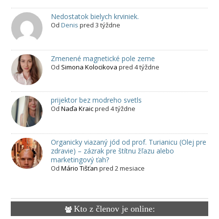
Nedostatok bielych krviniek.
Od
Denis
pred 3 týždne
Zmenené magnetické pole zeme
Od
Simona Kolocikova
pred 4 týždne
prijektor bez modreho svetls
Od
Naďa Kraic
pred 4 týždne
Organicky viazaný jód od prof. Turianicu (Olej pre
zdravie) – zázrak pre štítnu žľazu alebo
marketingový ťah?
Od
Mário Tišťan
pred 2 mesiace
Kto z členov je online: