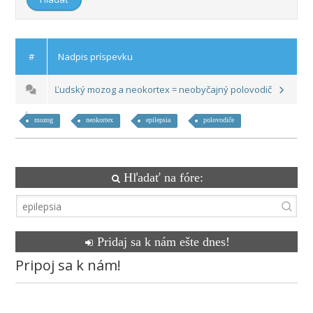
#
Nadpis príspevku
Ľudský mozog a neokortex = neobyčajný polovodič
mozog
neokortex
epilepsia
polovodiče
Hľadať na fóre:
Pridaj sa k nám ešte dnes!
Pripoj sa k nám!