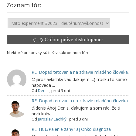
Zoznam fór:
O čom práve diskutujeme:
Niektoré príspevky sú tiež v súkromnom fóre!
RE: Dopad tetovania na zdravie mladého človeka.
@jaroslavlachky vau dakujem…:) trosku to samo
napoveda ...
Od
Denis
,
pred 3 dni
RE: Dopad tetovania na zdravie mladého človeka.
@denis Ahoj Denis, ďakujem a som rád, že ti
prvá kniha ...
Od
Jaroslav Lachký
,
pred 3 dni
RE: HCL/Palenie zahy? aj Onko diagnoza