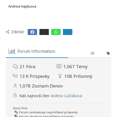
Andrea Hajduova
Zdieľať:
Forum Information
21
Fóra
1,067
Témy
13 K
Príspevky
108
Prítomný
1,078
Zoznam členov
Náš najnovší člen:
Andrea Luščáková
Ikony fóra:
Fórum neobsahuje neprečítané príspevky
Fórum obsahuje neprečítané príspevky