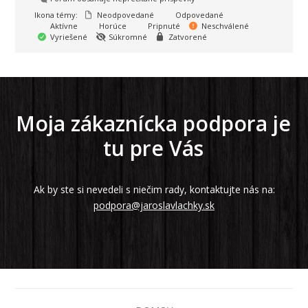
Ikona témy:
Neodpovedané
Odpovedané
Aktívne
Horúce
Pripnuté
Neschválené
Vyriešené
Súkromné
Zatvorené
Moja zákaznícka podpora je
tu pre Vás
Ak by ste si nevedeli s niečim rady, kontaktujte nás na:
podpora@jaroslavlachky.sk