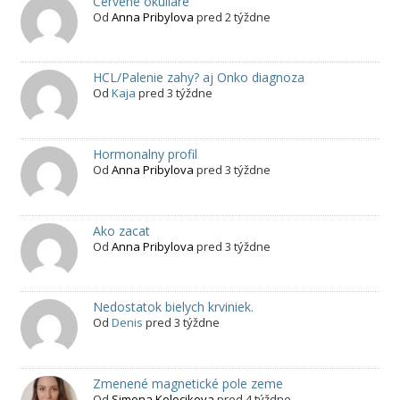
Cervene okuliare
Od
Anna Pribylova
pred 2 týždne
HCL/Palenie zahy? aj Onko diagnoza
Od
Kaja
pred 3 týždne
Hormonalny profil
Od
Anna Pribylova
pred 3 týždne
Ako zacat
Od
Anna Pribylova
pred 3 týždne
Nedostatok bielych krviniek.
Od
Denis
pred 3 týždne
Zmenené magnetické pole zeme
Od
Simona Kolocikova
pred 4 týždne