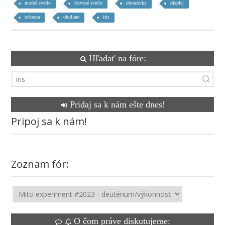
modré svetlo
červené svetlo
obrazovky
displej
ochrana
okuliare
iris
Hľadať na fóre:
Pridaj sa k nám ešte dnes!
Pripoj sa k nám!
Zoznam fór:
O čom práve diskutujeme: