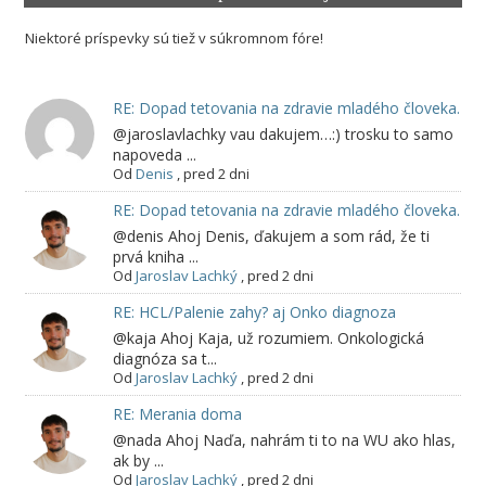
Niektoré príspevky sú tiež v súkromnom fóre!
RE: Dopad tetovania na zdravie mladého človeka.
@jaroslavlachky vau dakujem…:) trosku to samo
napoveda ...
Od
Denis
,
pred 2 dni
RE: Dopad tetovania na zdravie mladého človeka.
@denis Ahoj Denis, ďakujem a som rád, že ti
prvá kniha ...
Od
Jaroslav Lachký
,
pred 2 dni
RE: HCL/Palenie zahy? aj Onko diagnoza
@kaja Ahoj Kaja, už rozumiem. Onkologická
diagnóza sa t...
Od
Jaroslav Lachký
,
pred 2 dni
RE: Merania doma
@nada Ahoj Naďa, nahrám ti to na WU ako hlas,
ak by ...
Od
Jaroslav Lachký
,
pred 2 dni