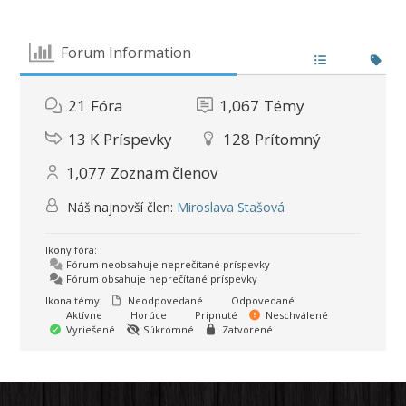
Forum Information
21
Fóra
1,067
Témy
13 K
Príspevky
128
Prítomný
1,077
Zoznam členov
Náš najnovší člen:
Miroslava Stašová
Ikony fóra:
Fórum neobsahuje neprečítané príspevky
Fórum obsahuje neprečítané príspevky
Ikona témy:
Neodpovedané
Odpovedané
Aktívne
Horúce
Pripnuté
Neschválené
Vyriešené
Súkromné
Zatvorené