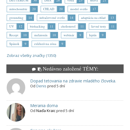
DEUTÉRIUM
30
DHA
26
voda
25
strava
21
mitochondrie
20
CHLAD
20
modré svetlo
17
grounding
14
infračervené svetlo
14
adaptácia na chlad
13
UV
12
biohacking
11
cholesterol
11
krvné testy
11
Recept
10
melatonín
10
webinár
9
leptín
9
Spánok
9
exkluzívna zóna
9
Zobraz všetky značky (1350)
Nedávno založené TÉMY:
Dopad tetovania na zdravie mladého človeka.
Od
Denis
pred 5 dní
Merania doma
Od
Naďa Kraic
pred 5 dní