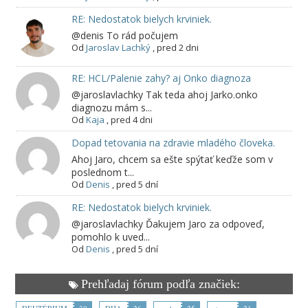
RE: Nedostatok bielych krviniek.
@denis To rád počujem
Od
Jaroslav Lachký
,
pred 2 dni
RE: HCL/Palenie zahy? aj Onko diagnoza
@jaroslavlachky Tak teda ahoj Jarko.onko
diagnozu mám s...
Od
Kaja
,
pred 4 dni
Dopad tetovania na zdravie mladého človeka.
Ahoj Jaro, chcem sa ešte spýtať keďže som v
poslednom t...
Od
Denis
,
pred 5 dní
RE: Nedostatok bielych krviniek.
@jaroslavlachky Ďakujem Jaro za odpoveď,
pomohlo k uved...
Od
Denis
,
pred 5 dní
Prehľadaj fórum podľa značiek: