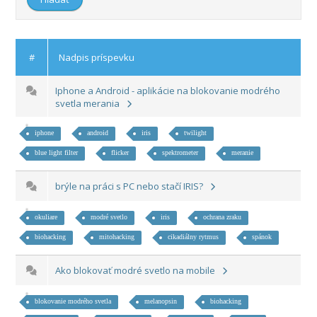
#
Nadpis príspevku
Iphone a Android - aplikácie na blokovanie modrého
svetla merania
iphone
android
iris
twilight
blue light filter
flicker
spektrometer
meranie
brýle na práci s PC nebo stačí IRIS?
okuliare
modré svetlo
iris
ochrana zraku
biohacking
mitohacking
cikadiálny rytmus
spánok
Ako blokovať modré svetlo na mobile
blokovanie modrého svetla
melanopsin
biohacking