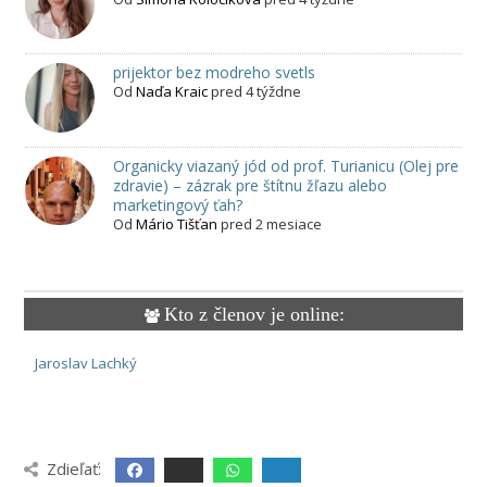
prijektor bez modreho svetls
Od
Naďa Kraic
pred 4 týždne
Organicky viazaný jód od prof. Turianicu (Olej pre
zdravie) – zázrak pre štítnu žľazu alebo
marketingový ťah?
Od
Mário Tišťan
pred 2 mesiace
Kto z členov je online:
Jaroslav Lachký
Zdieľať: