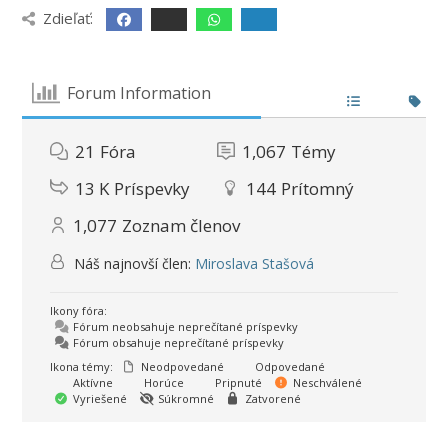
Zdieľať:
Forum Information
21
Fóra
1,067
Témy
13 K
Príspevky
144
Prítomný
1,077
Zoznam členov
Náš najnovší člen:
Miroslava Stašová
Ikony fóra:
Fórum neobsahuje neprečítané príspevky
Fórum obsahuje neprečítané príspevky
Ikona témy:
Neodpovedané
Odpovedané
Aktívne
Horúce
Pripnuté
Neschválené
Vyriešené
Súkromné
Zatvorené