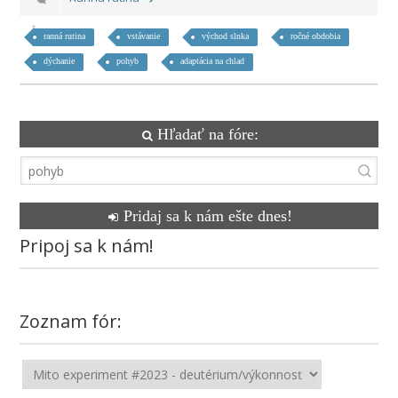
ranná rutina
vstávanie
východ slnka
ročné obdobia
dýchanie
pohyb
adaptácia na chlad
Hľadať na fóre:
Pridaj sa k nám ešte dnes!
Pripoj sa k nám!
Zoznam fór: