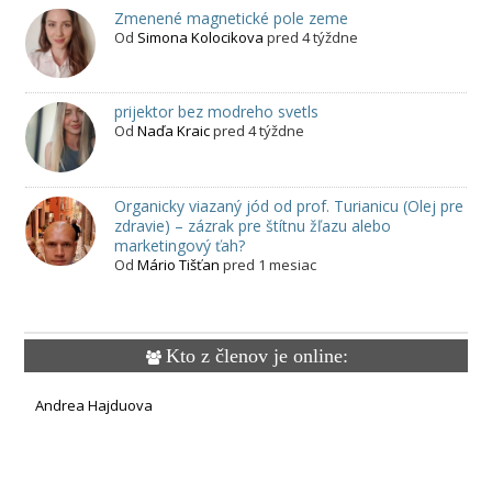
Zmenené magnetické pole zeme
Od
Simona Kolocikova
pred 4 týždne
prijektor bez modreho svetls
Od
Naďa Kraic
pred 4 týždne
Organicky viazaný jód od prof. Turianicu (Olej pre
zdravie) – zázrak pre štítnu žľazu alebo
marketingový ťah?
Od
Mário Tišťan
pred 1 mesiac
Kto z členov je online:
Andrea Hajduova