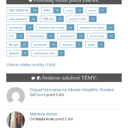
DEUTÉRIUM
30
DHA
26
voda
25
strava
21
mitochondrie
20
CHLAD
20
modré svetlo
17
grounding
14
infračervené svetlo
14
adaptácia na chlad
13
UV
12
biohacking
11
cholesterol
11
krvné testy
11
Recept
10
melatonín
10
webinár
9
leptín
9
Spánok
9
exkluzívna zóna
9
Zobraz všetky značky (1350)
Nedávno založené TÉMY:
Dopad tetovania na zdravie mladého človeka.
Od
Denis
pred 5 dní
Merania doma
Od
Naďa Kraic
pred 5 dní