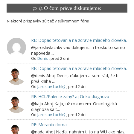
O čom práve diskutujeme:
Niektoré príspevky sú tiež v súkromnom fóre!
RE: Dopad tetovania na zdravie mladého človeka.
@jaroslavlachky vau dakujem…:) trosku to samo
napoveda ...
Od
Denis
,
pred 2 dni
RE: Dopad tetovania na zdravie mladého človeka.
@denis Ahoj Denis, ďakujem a som rád, že ti
prvá kniha ...
Od
Jaroslav Lachký
,
pred 2 dni
RE: HCL/Palenie zahy? aj Onko diagnoza
@kaja Ahoj Kaja, už rozumiem. Onkologická
diagnóza sa t...
Od
Jaroslav Lachký
,
pred 2 dni
RE: Merania doma
@nada Ahoj Naďa, nahrám ti to na WU ako hlas,