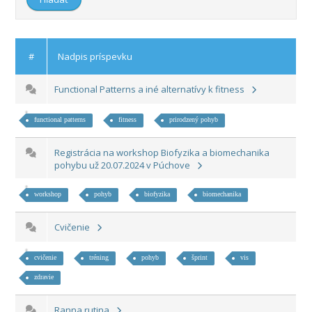
#
Nadpis príspevku
Functional Patterns a iné alternatívy k fitness
functional patterns
fitness
prirodzený pohyb
Registrácia na workshop Biofyzika a biomechanika
pohybu už 20.07.2024 v Púchove
workshop
pohyb
biofyzika
biomechanika
Cvičenie
cvičenie
tréning
pohyb
šprint
vis
zdravie
Ranna rutina