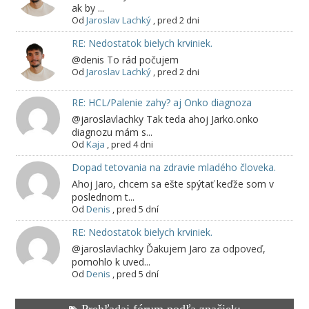
ak by ...
Od
Jaroslav Lachký
,
pred 2 dni
RE: Nedostatok bielych krviniek.
@denis To rád počujem
Od
Jaroslav Lachký
,
pred 2 dni
RE: HCL/Palenie zahy? aj Onko diagnoza
@jaroslavlachky Tak teda ahoj Jarko.onko
diagnozu mám s...
Od
Kaja
,
pred 4 dni
Dopad tetovania na zdravie mladého človeka.
Ahoj Jaro, chcem sa ešte spýtať keďže som v
poslednom t...
Od
Denis
,
pred 5 dní
RE: Nedostatok bielych krviniek.
@jaroslavlachky Ďakujem Jaro za odpoveď,
pomohlo k uved...
Od
Denis
,
pred 5 dní
Prehľadaj fórum podľa značiek: