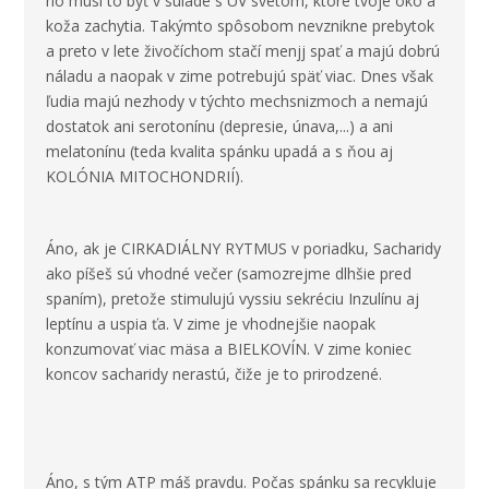
no musí to byť v súlade s UV svetom, ktoré tvoje oko a
koža zachytia. Takýmto spôsobom nevznikne prebytok
a preto v lete živočíchom stačí menjj spať a majú dobrú
náladu a naopak v zime potrebujú späť viac. Dnes však
ľudia majú nezhody v týchto mechsnizmoch a nemajú
dostatok ani serotonínu (depresie, únava,...) a ani
melatonínu (teda kvalita spánku upadá a s ňou aj
KOLÓNIA MITOCHONDRIÍ).
Áno, ak je CIRKADIÁLNY RYTMUS v poriadku, Sacharidy
ako píšeš sú vhodné večer (samozrejme dlhšie pred
spaním), pretože stimulujú vyssiu sekréciu Inzulínu aj
leptínu a uspia ťa. V zime je vhodnejšie naopak
konzumovať viac mäsa a BIELKOVÍN. V zime koniec
koncov sacharidy nerastú, čiže je to prirodzené.
Áno, s tým ATP máš pravdu. Počas spánku sa recykluje