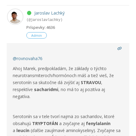
Jaroslav Lachký
(@jaroslavlachky)
Príspevky: 4636
Admin
@rovnovaha76
Ahoj Marek, predpokladám, že základy o týchto
neurotransmiteroch/hormónoch máš a tiež vieš, že
serotonín sa skutočne dá zvýšiť aj
STRAVOU
,
respektíve
sacharidmi
, no má to aj pozitíva aj
negatíva.
Serotonín sa v tele tvorí najmä zo sacharidov, ktoré
obsahujú
TRYPTOFÁN
a zvyčajne aj
fenylalanín
a
leucín
(ďalšie zaujímavé aminokyseliny). Zvyčajne sa