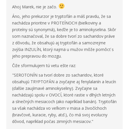
Ahoj Marek, nie je začo.
Áno, jeho prekurzor je tryptofán a máš pravdu, že sa
nachádza prioritne v PROTEÍNOCH (bielkoviny a
proteíny sú synonymá), keďže je to aminokyselina. Skôr
som naznačoval, že sa dobre tvorí zo sacharidov práve
z dôvodu, že obsahujú aj tryptofán a samozrejme
zvýšia INZULÍN, ktorý najmä u mužov môže pomôcť s
jeho prepravou do mozgu.
Čiže sformulujem tú vetu ešte raz:
"SEROTONÍN sa tvorí dobre zo sacharidov, ktoré
obsahujú TRYPTOFÁN a zvyčajne aj fenylalanín a leucín
(ďalšie zaujímavé aminokyseliny). Zvyčajne sa
nachádzajú spolu v OVOCÍ, ktoré rastie v dlhých letných
a slnečných mesiacoch (ako napríklad banán). Tryptofán
sa však nachádza vo veľkom v mäsa a živočíchoch
(bravčové, kuracie, ryby, atď.), čo má svoj evolucny
dôvod, napríklad počas zimných mesiacov."