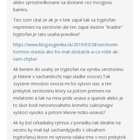
alebo sprostredkovane sa dostane cez mozgovu
barieru.
Tiez som cital ze ak je v tele zapal tak sa tryptofan
nepremeni na serotonin ale ten zapal vlastne "kradne"
tryptofan.Je tato uvaha pravdiva?
https://www.blog.eugenika.sk/2019/03/28/serotonin-
hormon-stastia-ako-ho-mat-dostatok-a-co-robit-ak-
nam-chyba/
Ak beriem do uvahy ze tryptofan na vyrobu serotoninu
je hlavne v sacharidoch( napr.sladke ovocie).Tak
zvysene mnostvo ovocia mi ho vytvori viac a ten
prebytok serotoninu ktory sa potom premeni na
melatonin a tak na mna pride unava a spanok alebo je
to skor kvoli nerovnovaheho krvneho cukru(najpv
vyskoci vysoko a potom klesne nizko-unava)?
Ak by bol cirkadialny rytmus v poriadku tak idealne na
veceru by mali byt sacharidy(jedlo s obsahom
tryptofanu) ktore mi vytvoria vdaka tme v noci prebytok