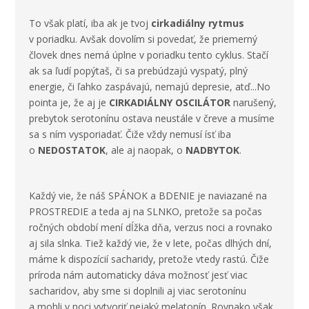
To však platí, iba ak je tvoj
cirkadiálny rytmus
v poriadku. Avšak dovolím si povedať, že priemerný
človek dnes nemá úplne v poriadku tento cyklus. Stačí
ak sa ľudí popýtaš, či sa prebúdzajú vyspatý, plný
energie, či ľahko zaspávajú, nemajú depresie, atď...No
pointa je, že aj je
CIRKADIÁLNY OSCILÁTOR
narušený,
prebytok serotonínu ostava neustále v čreve a musíme
sa s ním vysporiadať. Čiže vždy nemusí ísť iba
o
NEDOSTATOK
, ale aj naopak, o
NADBYTOK
.
Každý vie, že náš SPÁNOK a BDENIE je naviazané na
PROSTREDIE a teda aj na SLNKO, pretože sa počas
ročných období mení dĺžka dňa, verzus noci a rovnako
aj sila slnka. Tiež každý vie, že v lete, počas dlhých dní,
máme k dispozícií sacharidy, pretože vtedy rastú. Čiže
príroda nám automaticky dáva možnosť jesť viac
sacharidov, aby sme si doplnili aj viac serotonínu
a mohli v noci vytvoriť nejaký melatonín. Rovnako však