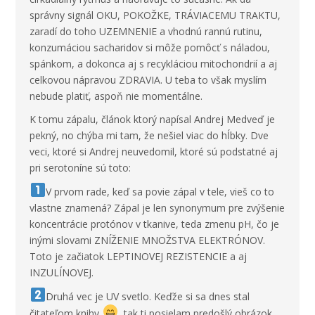
správny signál OKU, POKOŽKE, TRÁVIACEMU TRAKTU,
zaradí do toho UZEMNENIE a vhodnú rannú rutinu,
konzumáciou sacharidov si môže pomôcť s náladou,
spánkom, a dokonca aj s recykláciou mitochondrií a aj
celkovou nápravou ZDRAVIA. U teba to však myslím
nebude platiť, aspoň nie momentálne.
K tomu zápalu, článok ktorý napísal Andrej Medveď je
pekný, no chýba mi tam, že nešiel viac do hĺbky. Dve
veci, ktoré si Andrej neuvedomil, ktoré sú podstatné aj
pri serotoníne sú toto:
V prvom rade, keď sa povie zápal v tele, vieš co to
vlastne znamená? Zápal je len synonymum pre zvýšenie
koncentrácie protónov v tkanive, teda zmenu pH, čo je
inými slovami ZNÍŽENIE MNOŽSTVA ELEKTRÓNOV.
Toto je začiatok LEPTINOVEJ REZISTENCIE a aj
INZULÍNOVEJ.
Druhá vec je UV svetlo. Keďže si sa dnes stal
čitateľom knihy
, tak ti posielam predošlý obrázok,