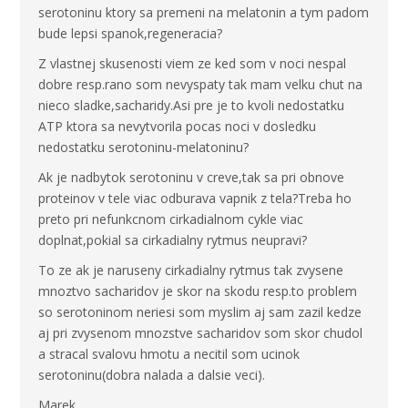
serotoninu ktory sa premeni na melatonin a tym padom
bude lepsi spanok,regeneracia?
Z vlastnej skusenosti viem ze ked som v noci nespal
dobre resp.rano som nevyspaty tak mam velku chut na
nieco sladke,sacharidy.Asi pre je to kvoli nedostatku
ATP ktora sa nevytvorila pocas noci v dosledku
nedostatku serotoninu-melatoninu?
Ak je nadbytok serotoninu v creve,tak sa pri obnove
proteinov v tele viac odburava vapnik z tela?Treba ho
preto pri nefunkcnom cirkadialnom cykle viac
doplnat,pokial sa cirkadialny rytmus neupravi?
To ze ak je naruseny cirkadialny rytmus tak zvysene
mnoztvo sacharidov je skor na skodu resp.to problem
so serotoninom neriesi som myslim aj sam zazil kedze
aj pri zvysenom mnozstve sacharidov som skor chudol
a stracal svalovu hmotu a necitil som ucinok
serotoninu(dobra nalada a dalsie veci).
Marek