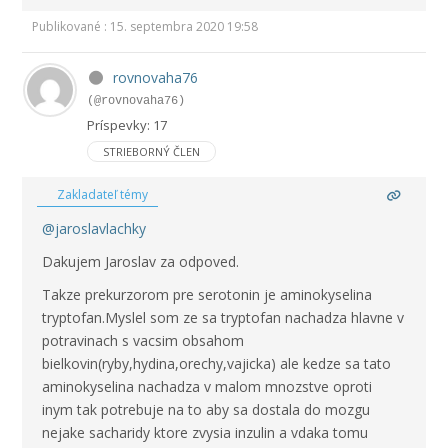
Publikované : 15. septembra 2020 19:58
rovnovaha76
(@rovnovaha76)
Príspevky: 17
STRIEBORNÝ ČLEN
Zakladateľ témy
@jaroslavlachky
Dakujem Jaroslav za odpoved.
Takze prekurzorom pre serotonin je aminokyselina
tryptofan.Myslel som ze sa tryptofan nachadza hlavne v
potravinach s vacsim obsahom
bielkovin(ryby,hydina,orechy,vajicka) ale kedze sa tato
aminokyselina nachadza v malom mnozstve oproti
inym tak potrebuje na to aby sa dostala do mozgu
nejake sacharidy ktore zvysia inzulin a vdaka tomu