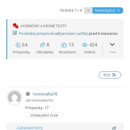
Stránka 1 / 4
Nasledujúce
HORMÓNY A KRVNÉ TESTY
Posledný príspevok
od
Jaroslav Lachký
pred 6 mesiacov
64
8
13
424
Príspevky
Užívatelia
Reactions
Videní
RSS
rovnovaha76
(@rovnovaha76)
Príspevky: 17
STRIEBORNÝ ČLEN
Zakladateľ témy