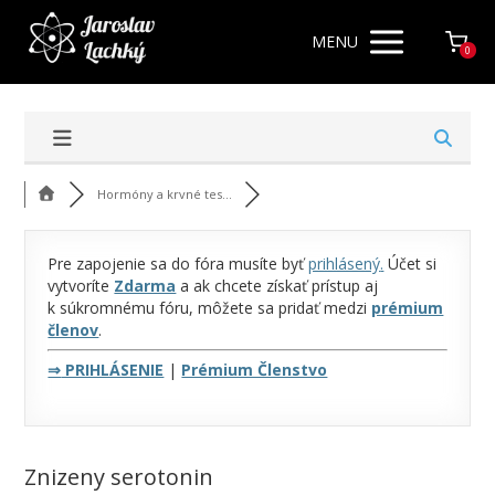
MENU
0
Hormóny a krvné tes...
Pre zapojenie sa do fóra musíte byť
prihlásený
.
Účet si
vytvoríte
Zdarma
a ak chcete získať prístup aj
k súkromnému fóru, môžete sa pridať medzi
prémium
členov
.
⇒
PRIHLÁSENIE
|
Prémium Členstvo
Znizeny serotonin