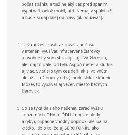
počas spánku a tiež nejaký čas pred spaním.
Vypni wifi, odlož mobil, atď. Nemaj v spálni nič
a budík si daj ďalej od hlavy (ak používaš).
Tiež môžeš skúsiť, ak tráviš viac času
v interiéri, využívať infračervené žiarovky
a osobne by som si zakúpil aj UVA žiarovku,
ale maj to ďalej od tela. Aspoň meter a kľudne
aj viac. Svieť si s tým cez deň, ak si vo vnútri,
ale až cca 2 hodiny od východu slnka, skôr nie.
Môžeš to využívať aj večer, miesto bežných
žiaroviek.
Čo sa týka ďalšieho riešenia, zaraď vyššiu
konzumáciu DHA a JÓDU (morské plody
a ryby), prípadne vhodný doplnok, ale iba na
krátko. Ide o to, že aj SEROTONÍN, ako
ostatné neurotransmitery, slúžia iba ako