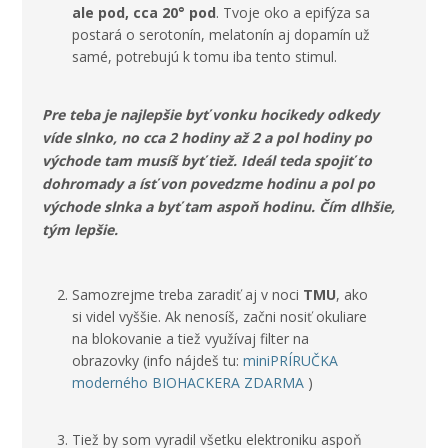
ale pod, cca 20° pod
. Tvoje oko a epifýza sa
postará o serotonín, melatonín aj dopamín už
samé, potrebujú k tomu iba tento stimul.
Pre teba je najlepšie byť vonku hocikedy odkedy
víde slnko, no cca 2 hodiny až 2 a pol hodiny po
východe tam musíš byť tiež. Ideál teda spojiť to
dohromady a ísť von povedzme hodinu a pol po
východe slnka a byť tam aspoň hodinu. Čím dlhšie,
tým lepšie.
Samozrejme treba zaradiť aj v noci
TMU
, ako
si videl vyššie. Ak nenosíš, začni nosiť okuliare
na blokovanie a tiež využívaj filter na
obrazovky (info nájdeš tu:
miniPRÍRUČKA
moderného BIOHACKERA ZDARMA
)
Tiež by som vyradil všetku elektroniku aspoň