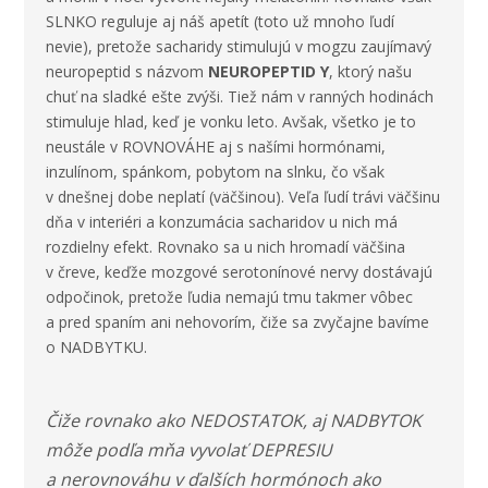
SLNKO reguluje aj náš apetít (toto už mnoho ľudí
nevie), pretože sacharidy stimulujú v mogzu zaujímavý
neuropeptid s názvom
NEUROPEPTID Y
, ktorý našu
chuť na sladké ešte zvýši. Tiež nám v ranných hodinách
stimuluje hlad, keď je vonku leto. Avšak, všetko je to
neustále v ROVNOVÁHE aj s našími hormónami,
inzulínom, spánkom, pobytom na slnku, čo však
v dnešnej dobe neplatí (väčšinou). Veľa ľudí trávi väčšinu
dňa v interiéri a konzumácia sacharidov u nich má
rozdielny efekt. Rovnako sa u nich hromadí väčšina
v čreve, keďže mozgové serotonínové nervy dostávajú
odpočinok, pretože ľudia nemajú tmu takmer vôbec
a pred spaním ani nehovorím, čiže sa zvyčajne bavíme
o NADBYTKU.
Čiže rovnako ako NEDOSTATOK, aj NADBYTOK
môže podľa mňa vyvolať DEPRESIU
a nerovnováhu v ďalších hormónoch ako