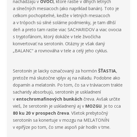
nachádzajú v
OVOCÍ
, ktoré rastie v dlhých letných
a slnečných mesiacoch (ako napríklad banán). Toto je
celkom pochopiteľné, keďže v letných mesiacoch
a v trópoch sú silné solárne podmienky, je tam dlhší
deň a preto tam rastie viac SACHARIDOV a viac ovocia
s tryptofánom, ktorý dokáže v tele živočícha
konvertovať na serotonín. Otázny je však daný
„BALANC“ a rovnováha v tele a celý jeho cyklus.
Serotonín je laicky označovaný za hormón
ŠŤASTIA
,
pretože má skutočne vplyv aj na náladu. Podobne ako
dopamín a melatonín. Po tom, čo sa v tráviacom trakte
sacharidy absorbujú, serotonín je uskladnení
v
entochromafinových bunkách
čreva. Avšak určite
vieš, že serotonín je uskladnený aj v
MOZGU
. Je to cca
80 ku 20 v prospech čreva
. Všetok prebytočný
serotonín sa konertuje v mozgu na MELATONÍN
v epifýze po tom, čo sme aspoň pár hodín v tme.