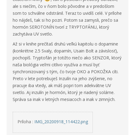
ale s niečím, čo v ňom bolo pôvodne a v predošlom
som to schválne odstránil. Teraz to uvidíš celé. V prílohe
ho nájdeš, tak si ho pozri. Potom sa zamysli, prečo sa
hormón SEROTONÍN tvorí z TRYPTOFÁNU, ktorý
zachytáva UV svetlo.
Až si v knihe prečítaš druhú veľkú kapitolu o dopamine
(konkrétne 2.5 Svaly, dopamín, Usain Bolt a závislosť),
pochopíš. Tryptofán je totižto niečo ako SENZOR, ktorý
naša biológia veľmi citlivo využíva a musí byť
synchronizovaný s tým, čo tvoje OKO a POKOŽKA cíti.
Preto v lete potrebuješ Inzulín na jeho zvýšenie, no
pracuje iba vtedy, ak máš popri tom adekvátne UV
svetlo. Aj inzulín je hormón, ktorý je riadený solárne.
Správa sa inak v letných mesiacoch a inak v zimných.
Príloha :
IMG_20200918_114422.png