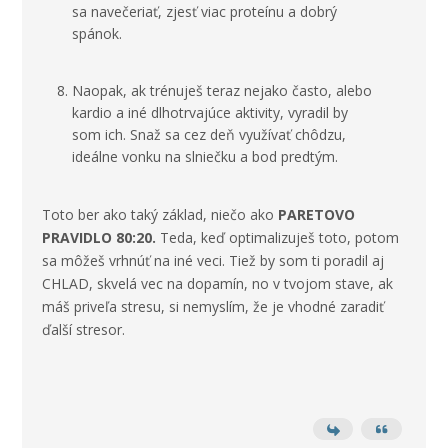
sa navečeriať, zjesť viac proteínu a dobrý
spánok.
Naopak, ak trénuješ teraz nejako často, alebo
kardio a iné dlhotrvajúce aktivity, vyradil by
som ich. Snaž sa cez deň využívať chôdzu,
ideálne vonku na slniečku a bod predtým.
Toto ber ako taký základ, niečo ako
PARETOVO
PRAVIDLO 80:20.
Teda, keď optimalizuješ toto, potom
sa môžeš vrhnúť na iné veci. Tiež by som ti poradil aj
CHLAD, skvelá vec na dopamín, no v tvojom stave, ak
máš priveľa stresu, si nemyslím, že je vhodné zaradiť
ďalší stresor.