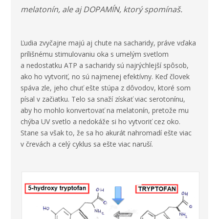
melatonín, ale aj DOPAMÍN, ktorý spomínaš.
Ľudia zvyčajne majú aj chute na sacharidy, práve vďaka
prílišnému stimulovaniu oka s umelým svetlom
a nedostatku ATP a sacharidy sú najrýchlejší spôsob,
ako ho vytvoriť, no sú najmenej efektívny. Keď človek
spáva zle, jeho chuť ešte stúpa z dôvodov, ktoré som
písal v začiatku. Telo sa snaží získať viac serotonínu,
aby ho mohlo konvertovať na melatonín, pretože mu
chýba UV svetlo a nedokáže si ho vytvoriť cez oko.
Stane sa však to, že sa ho akurát nahromadí ešte viac
v črevách a celý cyklus sa ešte viac naruší.