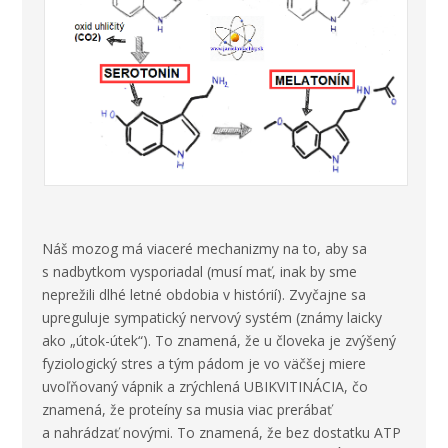
Náš mozog má viaceré mechanizmy na to, aby sa
s nadbytkom vysporiadal (musí mať, inak by sme
neprežili dlhé letné obdobia v histórií). Zvyčajne sa
upreguluje sympatický nervový systém (známy laicky
ako „útok-útek“). To znamená, že u človeka je zvýšený
fyziologický stres a tým pádom je vo väčšej miere
uvoľňovaný vápnik a zrýchlená UBIKVITINÁCIA, čo
znamená, že proteíny sa musia viac prerábať
a nahrádzať novými. To znamená, že bez dostatku ATP