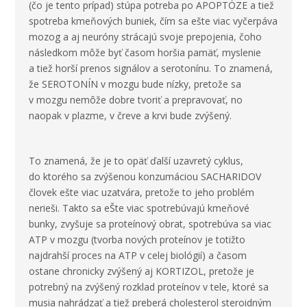
(čo je tento prípad) stúpa potreba po APOPTÓZE a tiež
spotreba kmeňových buniek, čím sa ešte viac vyčerpáva
mozog a aj neuróny strácajú svoje prepojenia, čoho
následkom môže byť časom horšia pamäť, myslenie
a tiež horší prenos signálov a serotonínu. To znamená,
že SEROTONÍN v mozgu bude nízky, pretože sa
v mozgu nemôže dobre tvoriť a prepravovať, no
naopak v plazme, v čreve a krvi bude zvýšený.
To znamená, že je to opäť ďalší uzavretý cyklus,
do ktorého sa zvýšenou konzumáciou SACHARIDOV
človek ešte viac uzatvára, pretože to jeho problém
nerieši. Takto sa eŠte viac spotrebúvajú kmeňové
bunky, zvyšuje sa proteínový obrat, spotrebúva sa viac
ATP v mozgu (tvorba nových proteínov je totižto
najdrahší proces na ATP v celej biológií) a časom
ostane chronicky zvýšený aj KORTIZOL, pretože je
potrebný na zvýšený rozklad proteínov v tele, ktoré sa
musia nahrádzať a tiež preberá cholesterol steroidným