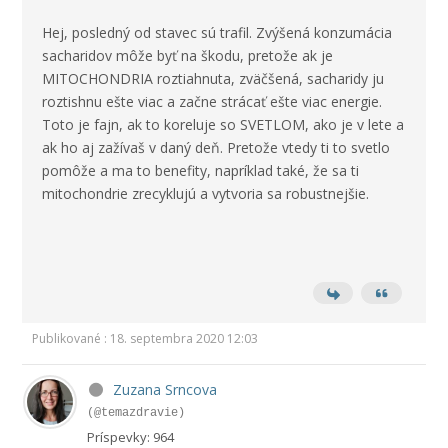
Hej, posledný od stavec sú trafil. Zvýšená konzumácia
sacharidov môže byť na škodu, pretože ak je
MITOCHONDRIA roztiahnuta, zväčšená, sacharidy ju
roztishnu ešte viac a začne strácať ešte viac energie.
Toto je fajn, ak to koreluje so SVETLOM, ako je v lete a
ak ho aj zažívaš v daný deň. Pretože vtedy ti to svetlo
pomôže a ma to benefity, napríklad také, že sa ti
mitochondrie zrecyklujú a vytvoria sa robustnejšie.
Publikované : 18. septembra 2020 12:03
Zuzana Srncova
(@temazdravie)
Príspevky: 964