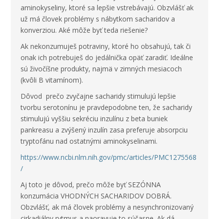
aminokyseliny, ktoré sa lepšie vstrebávajú. Obzvlášť ak
už má človek problémy s nábytkom sacharidov a
konverziou. Aké môže byť teda riešenie?
Ak nekonzumuješ potraviny, ktoré ho obsahujú, tak či
onak ich potrebuješ do jedálnička opäť zaradiť. Ideálne
sú živočíšne produkty, najmä v zimných mesiacoch
(kvôli B vitamínom).
Dôvod prečo zvyčajne sacharidy stimulujú lepšie
tvorbu serotonínu je pravdepodobne ten, že sacharidy
stimulujú vyššiu sekréciu inzulínu z beta buniek
pankreasu a zvýšený inzulín zasa preferuje absorpciu
tryptofánu nad ostatnými aminokyselinami.
https://www.ncbi.nlm.nih.gov/pmc/articles/PMC1275568
/
Aj toto je dôvod, prečo môže byť SEZÓNNA
konzumácia VHODNÝCH SACHARIDOV DOBRÁ.
Obzvlášť, ak má človek problémy a nesynchronizovaný
cirkadiálny rytmus a naoravuje to súčasne. Ak dá