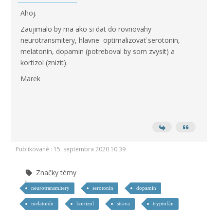
Ahoj.
Zaujimalo by ma ako si dat do rovnovahy
neurotransmitery, hlavne optimalizovať serotonin,
melatonin, dopamin (potreboval by som zvysit) a
kortizol (znizit).
Marek
Publikované : 15. septembra 2020 10:39
Značky témy
neurotransmitery
serotonín
dopamín
melatonín
kortizol
strava
tryptofán