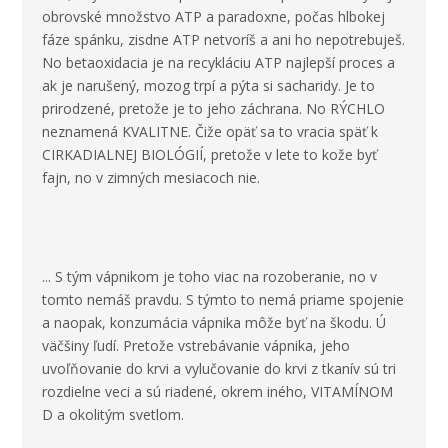
obrovské množstvo ATP a paradoxne, počas hlbokej
fáze spánku, zisdne ATP netvoríš a ani ho nepotrebuješ.
No betaoxidacia je na recykláciu ATP najlepší proces a
ak je narušený, mozog trpí a pýta si sacharidy. Je to
prirodzené, pretože je to jeho záchrana. No RÝCHLO
neznamená KVALITNE. Čiže opäť sa to vracia späť k
CIRKADIALNEJ BIOLÓGIÍ, pretože v lete to kože byť
fajn, no v zimných mesiacoch nie.
... S tým vápnikom je toho viac na rozoberanie, no v
tomto nemáš pravdu. S týmto to nemá priame spojenie
a naopak, konzumácia vápnika môže byť na škodu. Ú
väčšiny ľudí. Pretože vstrebávanie vápnika, jeho
uvoľňovanie do krvi a vylučovanie do krvi z tkanív sú tri
rozdielne veci a sú riadené, okrem iného, VITAMÍNOM
D a okolitým svetlom.