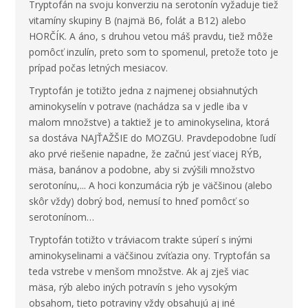
Tryptofán na svoju konverziu na serotonín vyžaduje tiež
vitamíny skupiny B (najmä B6, folát a B12) alebo
HORČÍK. A áno, s druhou vetou máš pravdu, tiež môže
pomôcť inzulín, preto som to spomenul, pretože toto je
prípad počas letných mesiacov.
Tryptofán je totižto jedna z najmenej obsiahnutých
aminokyselín v potrave (nachádza sa v jedle iba v
malom množstve) a taktiež je to aminokyselina, ktorá
sa dostáva NAJŤAŽŠIE do MOZGU. Pravdepodobne ľudí
ako prvé riešenie napadne, že začnú jesť viacej RÝB,
mäsa, banánov a podobne, aby si zvýšili množstvo
serotonínu,... A hoci konzumácia rýb je väčšinou (alebo
skôr vždy) dobrý bod, nemusí to hneď pomôcť so
serotonínom…
Tryptofán totižto v tráviacom trakte súperí s inými
aminokyselinami a väčšinou zvíťazia ony. Tryptofán sa
teda vstrebe v menšom množstve. Ak aj zješ viac
mäsa, rýb alebo iných potravín s jeho vysokým
obsahom, tieto potraviny vždy obsahujú aj iné