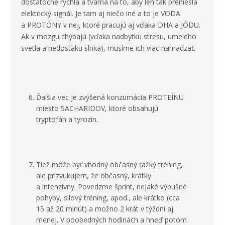
dostatočne rýchla a tvárna na to, aby len tak preniesla
elektrický signál. Je tam aj niečo iné a to je VODA
a PROTÓNY v nej, ktoré pracujú aj vďaka DHA a JÓDU.
Ak v mozgu chýbajú (vďaka nadbytku stresu, umelého
svetla a nedostaku slnka), musíme ich viac nahradzať.
Ďalšia vec je zvýšená konzumácia PROTEÍNU
miesto SACHARIDOV, ktoré obsahujú
tryptofán a tyrozín.
Tiež môže byť vhodný občasný ťažký tréning,
ale prízvukujem, že občasný, krátky
a intenzívny. Povedzme šprint, nejaké výbušné
pohyby, silový tréning, apod., ale krátko (cca
15 až 20 minút) a možno 2 krát v týždni aj
menej. V poobedných hodinách a hneď potom