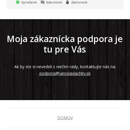
Vyriešené
Súkromné
Zatvorené
Moja zákaznícka podpora je
tu pre Vás
Ak by ste si nevedeli s niečim rady, kontaktujte nás na:
podpora@jaroslavlachky.sk
DOMOV