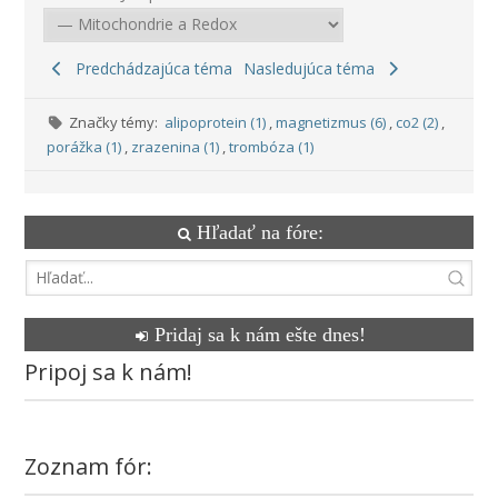
Predchádzajúca téma
Nasledujúca téma
Značky témy:
alipoprotein (1)
,
magnetizmus (6)
,
co2 (2)
,
porážka (1)
,
zrazenina (1)
,
trombóza (1)
Hľadať na fóre:
Pridaj sa k nám ešte dnes!
Pripoj sa k nám!
Zoznam fór: