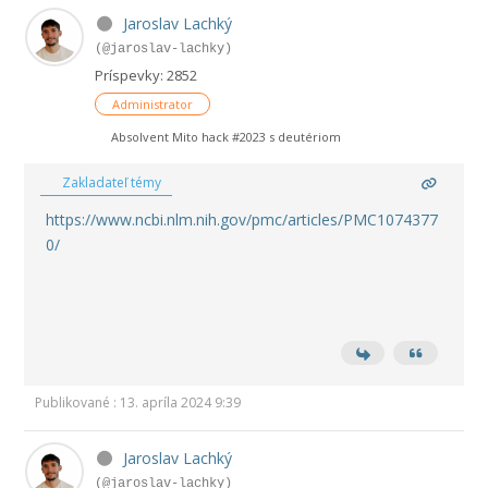
Jaroslav Lachký
(@jaroslav-lachky)
Príspevky: 2852
Administrator
Absolvent Mito hack #2023 s deutériom
Zakladateľ témy
https://www.ncbi.nlm.nih.gov/pmc/articles/PMC1074377
0/
Publikované : 13. apríla 2024 9:39
Jaroslav Lachký
(@jaroslav-lachky)