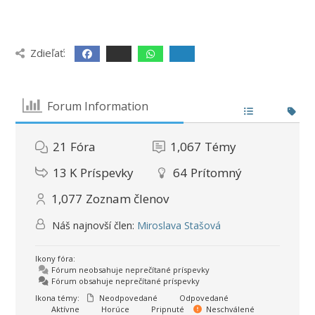
Zdieľať:
Forum Information
21
Fóra
1,067
Témy
13 K
Príspevky
64
Prítomný
1,077
Zoznam členov
Náš najnovší člen:
Miroslava Stašová
Ikony fóra:
Fórum neobsahuje neprečítané príspevky
Fórum obsahuje neprečítané príspevky
Ikona témy:
Neodpovedané
Odpovedané
Aktívne
Horúce
Pripnuté
Neschválené