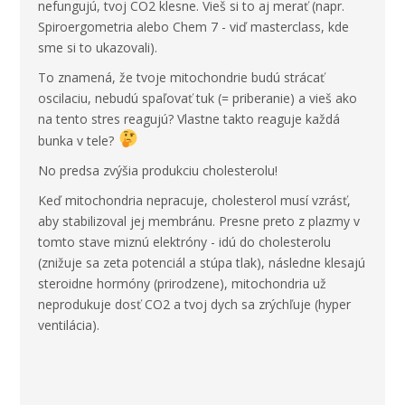
nefungujú, tvoj CO2 klesne. Vieš si to aj merať (napr.
Spiroergometria alebo Chem 7 - viď masterclass, kde
sme si to ukazovali).
To znamená, že tvoje mitochondrie budú strácať
oscilaciu, nebudú spaľovať tuk (= priberanie) a vieš ako
na tento stres reagujú? Vlastne takto reaguje každá
bunka v tele?
No predsa zvýšia produkciu cholesterolu!
Keď mitochondria nepracuje, cholesterol musí vzrásť,
aby stabilizoval jej membránu. Presne preto z plazmy v
tomto stave miznú elektróny - idú do cholesterolu
(znižuje sa zeta potenciál a stúpa tlak), následne klesajú
steroidne hormóny (prirodzene), mitochondria už
neprodukuje dosť CO2 a tvoj dych sa zrýchľuje (hyper
ventilácia).