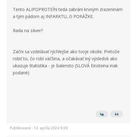
Tento ALIPOPROTEÍN teda zabráni krvným zrazeninám
a tým pádom aj INFARKTU, či PORÁŽKE.
Rada na záver?
Začni sa vzdelávať rýchlejšie ako tvoje okolie. Pretože
robiť to, čo robí väčšina, a očakávať iný výsledok ako
ukazuje štatistika - je šialensto (SLOVÁ Einsteina inak
podané)
Publikované : 13. apríla 2024 9:39