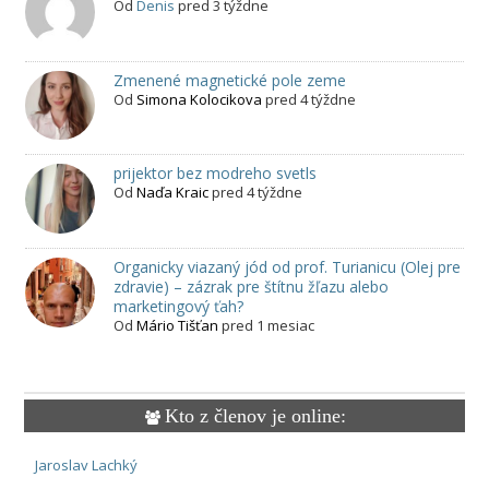
Od
Denis
pred 3 týždne
Zmenené magnetické pole zeme
Od
Simona Kolocikova
pred 4 týždne
prijektor bez modreho svetls
Od
Naďa Kraic
pred 4 týždne
Organicky viazaný jód od prof. Turianicu (Olej pre
zdravie) – zázrak pre štítnu žľazu alebo
marketingový ťah?
Od
Mário Tišťan
pred 1 mesiac
Kto z členov je online:
Jaroslav Lachký