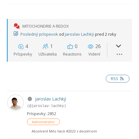
MITOCHONDRIE A REDOX
Posledný príspevok
od
Jaroslav Lachký
pred 2 roky
4
1
0
26
Príspevky
Užívatelia
Reactions
Videní
RSS
Jaroslav Lachký
(@jaroslav-lachky)
Príspevky: 2852
Administrator
Absolvent Mito hack #2023 s deutériom