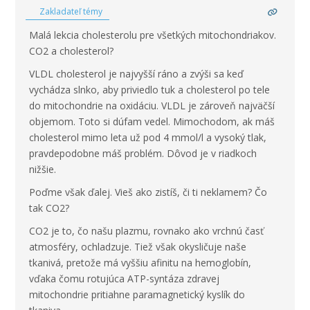
Zakladateľ témy
Malá lekcia cholesterolu pre všetkých mitochondriakov.
CO2 a cholesterol?
VLDL cholesterol je najvyšší ráno a zvýši sa keď
vychádza slnko, aby priviedlo tuk a cholesterol po tele
do mitochondrie na oxidáciu. VLDL je zároveň najväčší
objemom. Toto si dúfam vedel. Mimochodom, ak máš
cholesterol mimo leta už pod 4 mmol/l a vysoký tlak,
pravdepodobne máš problém. Dôvod je v riadkoch
nižšie.
Poďme však ďalej. Vieš ako zistíš, či ti neklamem? Čo
tak CO2?
CO2 je to, čo našu plazmu, rovnako ako vrchnú časť
atmosféry, ochladzuje. Tiež však okysličuje naše
tkanivá, pretože má vyššiu afinitu na hemoglobín,
vďaka čomu rotujúca ATP-syntáza zdravej
mitochondrie pritiahne paramagnetický kyslík do