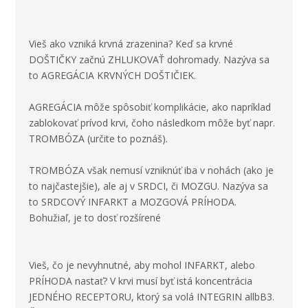
Vieš ako vzniká krvná zrazenina? Keď sa krvné
DOŠTIČKY začnú ZHLUKOVAŤ dohromady. Nazýva sa
to AGREGÁCIA KRVNÝCH DOŠTIČIEK.
AGREGÁCIA môže spôsobiť komplikácie, ako napríklad
zablokovať prívod krvi, čoho následkom môže byť napr.
TROMBÓZA (určite to poznáš).
TROMBÓZA však nemusí vzniknúť iba v nohách (ako je
to najčastejšie), ale aj v SRDCI, či MOZGU. Nazýva sa
to SRDCOVÝ INFARKT a MOZGOVÁ PRÍHODA.
Bohužiaľ, je to dosť rozšírené
Vieš, čo je nevyhnutné, aby mohol INFARKT, alebo
PRÍHODA nastať? V krvi musí byť istá koncentrácia
JEDNÉHO RECEPTORU, ktorý sa volá INTEGRIN allbB3.