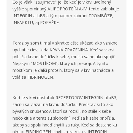
Čo je však "zaujímavé" je, že keď je v krvi uvoľnený
vyššie spomínaný ALIPOPROTEÍN A-IV, tento zablokuje
INTEGRIN allbB3 a tým pádom zabráni TROMBÓZE,
INFARKTU, aj PORÁŽKE.
Teraz by som ti mal v skratke ešte ukázať, ako vznikne
upchatie ciev, teda KRVNÁ ZRAZENINA. Keď sa v krvi
priblížia krvné doštičky k sebe, musia sa nejako spojiť.
Nejakým "MOSTÍKOM", ktorý ich prepojí. A týmto
mostíkom je ďalší proteín, ktorý sa v krvi nachádza a
volá sa FIBRINOGÉN.
Keď je v krvi dostatok RECEPTOROV INTEGRIN allbB3,
začnú sa viazať na krvnú doštičku. Predstav si to ako
bývalých snúbencov, ktorí sa rozišli, no stále k sebe
niečo cítia a teraz sú slobodní. Keď sa k sebe priblížia,
akoby sa spolu hneď chytili za ruky. Keď sa dostane ku
nim aj FIBRINOGÉN, chytí sa za ruku s INTEGRIN