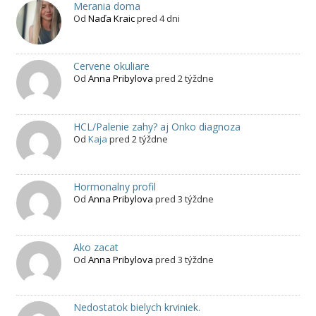
Merania doma
Od
Naďa Kraic
pred 4 dni
Cervene okuliare
Od
Anna Pribylova
pred 2 týždne
HCL/Palenie zahy? aj Onko diagnoza
Od
Kaja
pred 2 týždne
Hormonalny profil
Od
Anna Pribylova
pred 3 týždne
Ako zacat
Od
Anna Pribylova
pred 3 týždne
Nedostatok bielych krviniek.