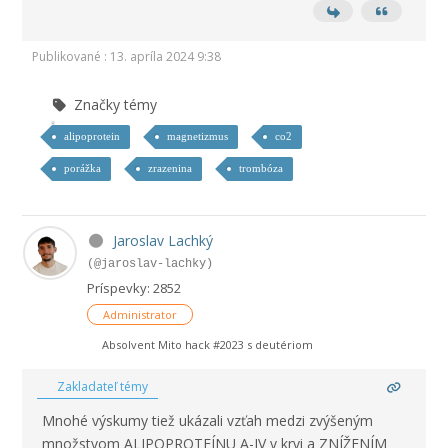
Publikované : 13. apríla 2024 9:38
Značky témy
alipoprotein
magnetizmus
co2
porážka
zrazenina
trombóza
Jaroslav Lachký
(@jaroslav-lachky)
Príspevky: 2852
Administrator
Absolvent Mito hack #2023 s deutériom
Zakladateľ témy
Mnohé výskumy tiež ukázali vzťah medzi zvýšeným
množstvom ALIPOPROTEÍNU A-IV v krvi a ZNÍŽENÍM