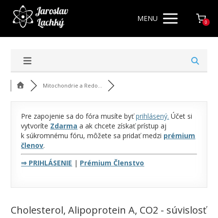
MENU
0
Mitochondrie a Redo...
Pre zapojenie sa do fóra musíte byť
prihlásený
.
Účet si
vytvoríte
Zdarma
a ak chcete získať prístup aj
k súkromnému fóru, môžete sa pridať medzi
prémium
členov
.
⇒
PRIHLÁSENIE
|
Prémium Členstvo
Cholesterol, Alipoprotein A, CO2 - súvislosť