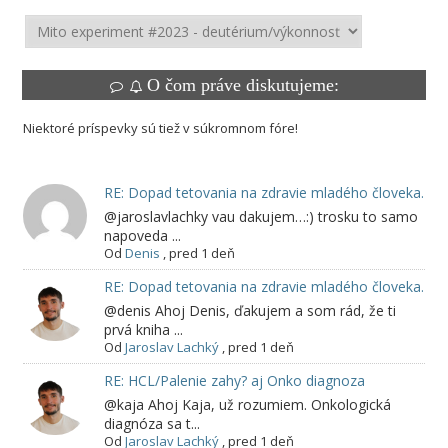
O čom práve diskutujeme:
Niektoré príspevky sú tiež v súkromnom fóre!
RE: Dopad tetovania na zdravie mladého človeka.
@jaroslavlachky vau dakujem…:) trosku to samo
napoveda ...
Od
Denis
,
pred 1 deň
RE: Dopad tetovania na zdravie mladého človeka.
@denis Ahoj Denis, ďakujem a som rád, že ti
prvá kniha ...
Od
Jaroslav Lachký
,
pred 1 deň
RE: HCL/Palenie zahy? aj Onko diagnoza
@kaja Ahoj Kaja, už rozumiem. Onkologická
diagnóza sa t...
Od
Jaroslav Lachký
,
pred 1 deň