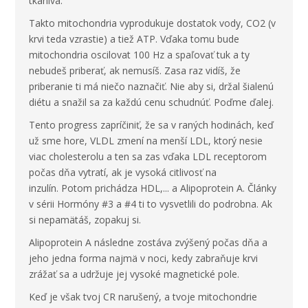
tkaniva.
Takto mitochondria vyprodukuje dostatok vody, CO2 (v
krvi teda vzrastie) a tiež ATP. Vďaka tomu bude
mitochondria oscilovat 100 Hz a spaľovať tuk a ty
nebudeš priberať, ak nemusíš. Zasa raz vidíš, že
priberanie ti má niečo naznačiť. Nie aby si, držal šialenú
diétu a snažil sa za každú cenu schudnúť. Poďme ďalej.
Tento progress zapríčiniť, že sa v raných hodinách, keď
už sme hore, VLDL zmení na menší LDL, ktorý nesie
viac cholesterolu a ten sa zas vďaka LDL receptorom
počas dňa vytratí, ak je vysoká citlivosť na
inzulín. Potom prichádza HDL,... a Alipoprotein A. Články
v sérii Hormóny #3 a #4 ti to vysvetlili do podrobna. Ak
si nepamätáš, zopakuj si.
Alipoprotein A následne zostáva zvýšený počas dňa a
jeho jedna forma najmä v noci, kedy zabraňuje krvi
zrážať sa a udržuje jej vysoké magnetické pole.
Keď je však tvoj CR narušený, a tvoje mitochondrie