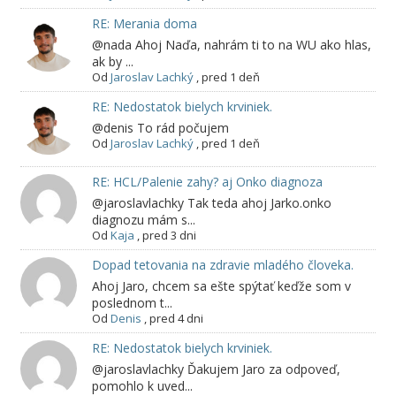
RE: Merania doma
@nada Ahoj Naďa, nahrám ti to na WU ako hlas,
ak by ...
Od
Jaroslav Lachký
,
pred 1 deň
RE: Nedostatok bielych krviniek.
@denis To rád počujem
Od
Jaroslav Lachký
,
pred 1 deň
RE: HCL/Palenie zahy? aj Onko diagnoza
@jaroslavlachky Tak teda ahoj Jarko.onko
diagnozu mám s...
Od
Kaja
,
pred 3 dni
Dopad tetovania na zdravie mladého človeka.
Ahoj Jaro, chcem sa ešte spýtať keďže som v
poslednom t...
Od
Denis
,
pred 4 dni
RE: Nedostatok bielych krviniek.
@jaroslavlachky Ďakujem Jaro za odpoveď,
pomohlo k uved...