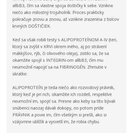
allbB3, čím sa vlastne spoja doštičky k sebe. Vznikne
niečo ako milostný trojuholník. Proces prakticky
pokračuje znovu a znovu, až vznikne zrazenina z tisícov
krvných DOŠTIČIEK.
Keď sa však robili testy s ALIPOPROTEÍNOM A-IV (ten,
ktorý sa zvýšil v KRVI okrem iného, aj po strávení
mäkkýšov, rýb, či olivového oleja), zistilo sa, že sa
okamžite spojil s INTEGRIN-om allbB3, čím mu
neumožnil napojiť sa na FIBRINOGÉN. Zhrnutie v
skratke:
ALIPOPROTEÍN je teda niečo ako rozvodový právnik,
ktorý keď je pri nch, okamžite ich rozdelí, respektíve
neumožní im, spojiť sa. Presne ako keby sa títo bývali
snúbenci naozaj dávali dokopy, no potom príde
PRÁVNIK a povie im, čím všetkým si prešli, ako si
vzájomne ublížili a vysvetlí im, že robia chybu.