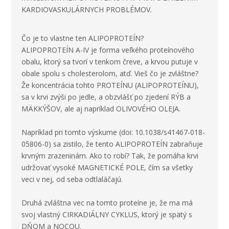
KARDIOVASKULÁRNYCH PROBLÉMOV.
Čo je to vlastne ten ALIPOPROTEÍN?
ALIPOPROTEÍN A-IV je forma veľkého proteínového
obalu, ktorý sa tvorí v tenkom čreve, a krvou putuje v
obale spolu s cholesterolom, atď. Vieš čo je zvláštne?
Že koncentrácia tohto PROTEÍNU (ALIPOPROTEÍNU),
sa v krvi zvýši po jedle, a obzvlášť po zjedení RÝB a
MÄKKÝŠOV, ale aj napríklad OLIVOVÉHO OLEJA.
Napríklad pri tomto výskume (doi: 10.1038/s41467-018-
05806-0) sa zistilo, že tento ALIPOPROTEÍN zabraňuje
krvným zrazeninám. Ako to robí? Tak, že pomáha krvi
udržovať vysoké MAGNETICKÉ POLE, čím sa všetky
veci v nej, od seba odtlaláčajú.
Druhá zvláštna vec na tomto proteíne je, že ma má
svoj vlastný CIRKADIÁLNY CYKLUS, ktorý je spätý s
DŇOM a NOCOU.