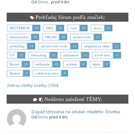
Od
Denis
,
pred 4 dni
Prehľadaj fórum podľa značiek:
DEUTÉRIUM
30
DHA
26
voda
25
strava
21
mitochondrie
20
CHLAD
20
modré svetlo
17
grounding
14
infračervené svetlo
14
adaptácia na chlad
13
UV
12
biohacking
11
cholesterol
11
krvné testy
11
Recept
10
melatonín
10
webinár
9
leptín
9
Spánok
9
exkluzívna zóna
9
Zobraz všetky značky (1350)
Nedávno založené TÉMY:
Dopad tetovania na zdravie mladého človeka.
Od
Denis
pred 4 dni