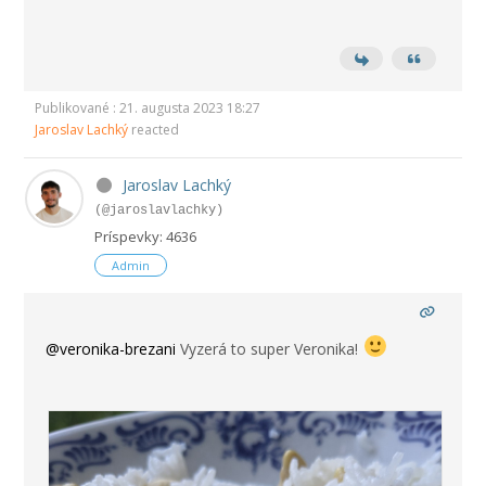
Publikované : 21. augusta 2023 18:27
Jaroslav Lachký
reacted
Jaroslav Lachký
(@jaroslavlachky)
Príspevky: 4636
Admin
@veronika-brezani
Vyzerá to super Veronika!