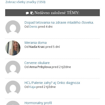
Zobraz všetky značky (1350)
Nedávno založené TÉMY:
Dopad tetovania na zdravie mladého človeka.
Od
Denis
pred 4 dni
Merania doma
Od
Naďa Kraic
pred 5 dní
Cervene okuliare
Od
Anna Pribylova
pred 2 týždne
HCL/Palenie zahy? aj Onko diagnoza
Od
Kaja
pred 2 týždne
Hormonalny profil