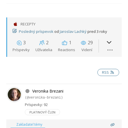
RECEPTY
Posledný príspevok
od
Jaroslav Lachký
pred 3 roky
3
2
1
29
Príspevky
Užívatelia
Reactions
Videní
RSS
Veronika Brezani
(@veronika-brezani)
Príspevky: 92
PLATINOVÝ ČLEN
Zakladateľ témy