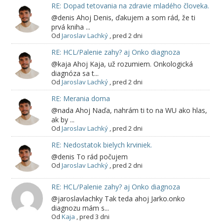
RE: Dopad tetovania na zdravie mladého človeka.
@denis Ahoj Denis, ďakujem a som rád, že ti
prvá kniha ...
Od
Jaroslav Lachký
,
pred 2 dni
RE: HCL/Palenie zahy? aj Onko diagnoza
@kaja Ahoj Kaja, už rozumiem. Onkologická
diagnóza sa t...
Od
Jaroslav Lachký
,
pred 2 dni
RE: Merania doma
@nada Ahoj Naďa, nahrám ti to na WU ako hlas,
ak by ...
Od
Jaroslav Lachký
,
pred 2 dni
RE: Nedostatok bielych krviniek.
@denis To rád počujem
Od
Jaroslav Lachký
,
pred 2 dni
RE: HCL/Palenie zahy? aj Onko diagnoza
@jaroslavlachky Tak teda ahoj Jarko.onko
diagnozu mám s...
Od
Kaja
,
pred 3 dni