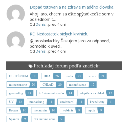
Dopad tetovania na zdravie mladého človeka.
Ahoj Jaro, chcem sa ešte spýtať keďže som v
poslednom t...
Od
Denis
,
pred 4 dni
RE: Nedostatok bielych krviniek.
@jaroslavlachky Ďakujem Jaro za odpoveď,
pomohlo k uved...
Od
Denis
,
pred 4 dni
Prehľadaj fórum podľa značiek:
DEUTÉRIUM
30
DHA
26
voda
25
strava
21
mitochondrie
20
CHLAD
20
modré svetlo
17
grounding
14
infračervené svetlo
14
adaptácia na chlad
13
UV
12
biohacking
11
cholesterol
11
krvné testy
11
Recept
10
melatonín
10
webinár
9
leptín
9
Spánok
9
exkluzívna zóna
9