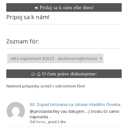
Pridaj sa k nám ešte dnes!
Pripoj sa k nám!
Zoznam fór:
O čom práve diskutujeme:
Niektoré príspevky sú tiež v súkromnom fóre!
RE: Dopad tetovania na zdravie mladého človeka.
@jaroslavlachky vau dakujem…:) trosku to samo
napoveda ...
Od
Denis
,
pred 2 dni