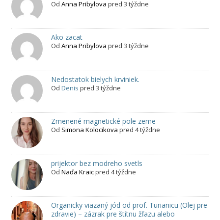
Od
Anna Pribylova
pred 3 týždne
Ako zacat
Od
Anna Pribylova
pred 3 týždne
Nedostatok bielych krviniek.
Od
Denis
pred 3 týždne
Zmenené magnetické pole zeme
Od
Simona Kolocikova
pred 4 týždne
prijektor bez modreho svetls
Od
Naďa Kraic
pred 4 týždne
Organicky viazaný jód od prof. Turianicu (Olej pre
zdravie) – zázrak pre štítnu žľazu alebo