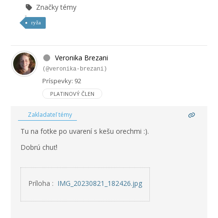
Značky témy
ryža
Veronika Brezani
(@veronika-brezani)
Príspevky: 92
PLATINOVÝ ČLEN
Zakladateľ témy
Tu na fotke po uvarení s kešu orechmi :).
Dobrú chuť!
Príloha :
IMG_20230821_182426.jpg