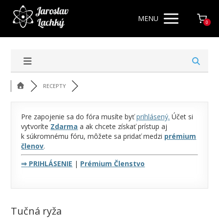
MENU
0
RECEPTY
Pre zapojenie sa do fóra musíte byť
prihlásený
.
Účet si
vytvoríte
Zdarma
a ak chcete získať prístup aj
k súkromnému fóru, môžete sa pridať medzi
prémium
členov
.
⇒
PRIHLÁSENIE
|
Prémium Členstvo
Tučná ryža