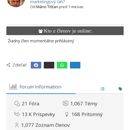
marketingový ťah?
Od
Mário Tišťan
pred 1 mesiac
Kto z členov je online:
Žiadny člen momentálne prihlásený
Zdieľať:
Forum Information
21
Fóra
1,067
Témy
13 K
Príspevky
168
Prítomný
1,077
Zoznam členov