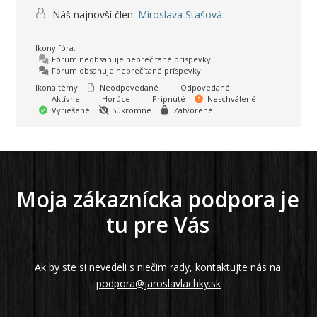
Náš najnovší člen:
Miroslava Stašová
Ikony fóra:
Fórum neobsahuje neprečítané príspevky
Fórum obsahuje neprečítané príspevky
Ikona témy:
Neodpovedané
Odpovedané
Aktívne
Horúce
Pripnuté
Neschválené
Vyriešené
Súkromné
Zatvorené
Moja zákaznícka podpora je
tu pre Vás
Ak by ste si nevedeli s niečim rady, kontaktujte nás na:
podpora@jaroslavlachky.sk