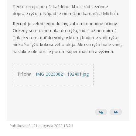
Tento recept poteší každého, kto si rád sezónne
dopraje ryžu :). Nápad je od môjho kamaráta Michala.
Recept je veľmi jednoduchý, zato mimoriadne účinný.
Odkedy som ochutnala túto rýžu, inú si už nerobím :).
Trik je v tom, dať do vody, v ktorej budeme variť ryžu
niekoľko lyžíc kokosového oleja. Ako sa ryža bude variť,
nasiakne olejom. Je potom super mastná a výživná.
Príloha :
IMG_20230821_182401.jpg
Publikované : 21. augusta 2023 18:26