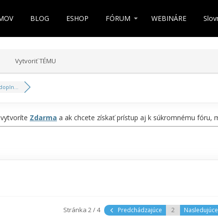
MOV
BLOG
ESHOP
FÓRUM
WEBINÁRE
Slov
Vytvoriť TÉMU
dopln...
 vytvoríte
Zdarma
a ak chcete získať prístup aj k súkromnému fóru,
Stránka 2 / 4
Predchádzajúce
Nasledujúc