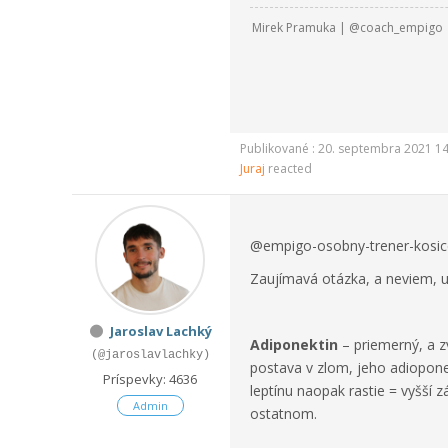
Mirek Pramuka | @coach_empigo
Publikované : 20. septembra 2021 1
Juraj
reacted
@empigo-osobny-trener-kosic
Zaujímavá otázka, a neviem, urč
Jaroslav Lachký
Adiponektin
– priemerný, a z
(@jaroslavlachky)
postava v zlom, jeho adiopone
Príspevky: 4636
leptínu naopak rastie = vyšší z
Admin
ostatnom.