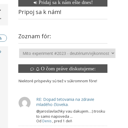
Pridaj sa k nám ešte dnes!
Pripoj sa k nám!
Zoznam fór:
O čom práve diskutujeme:
Niektoré príspevky sú tiež v súkromnom fóre!
RE: Dopad tetovania na zdravie
mladého človeka.
@jaroslavlachky vau dakujem…:) trosku
to samo napoveda ...
Od
Denis
,
pred 1 deň