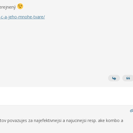
erejnený
n-c-a-jeho-mnohe-tvare/
ntov povazujes za najefektivnejsi a najucinejsi resp. ake kombo a