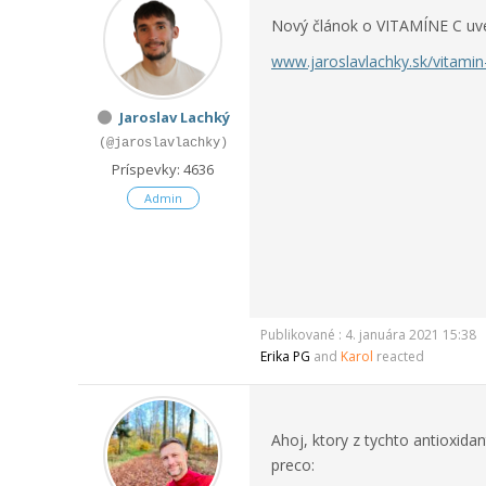
Nový článok o VITAMÍNE C uv
www.jaroslavlachky.sk/vitami
Jaroslav Lachký
(@jaroslavlachky)
Príspevky: 4636
Admin
Publikované : 4. januára 2021 15:38
Erika PG
and
Karol
reacted
Ahoj, ktory z tychto antioxida
preco: