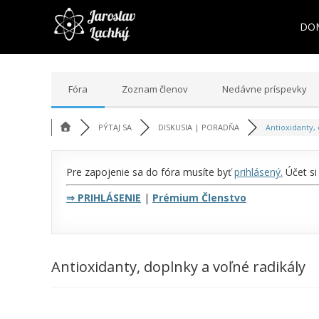
DO
Fóra
Zoznam členov
Nedávne príspevky
PÝTAJ SA
DISKUSIA | PORADŇA
Antioxidanty, 
Pre zapojenie sa do fóra musíte byť
prihlásený
.
Účet si
⇒
PRIHLÁSENIE
|
Prémium Členstvo
Antioxidanty, doplnky a voľné radikály