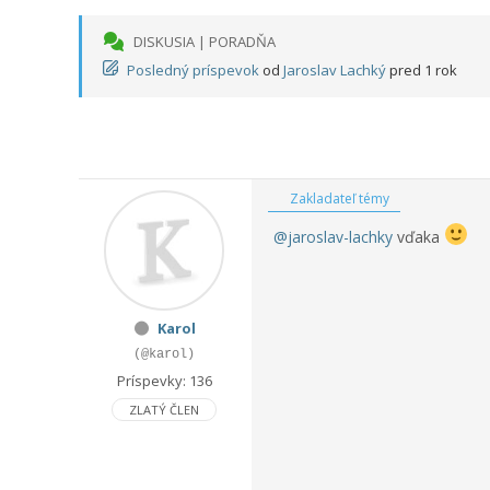
DISKUSIA | PORADŇA
Posledný príspevok
od
Jaroslav Lachký
pred 1 rok
Zakladateľ témy
@jaroslav-lachky
vďaka
Karol
(@karol)
Príspevky: 136
ZLATÝ ČLEN