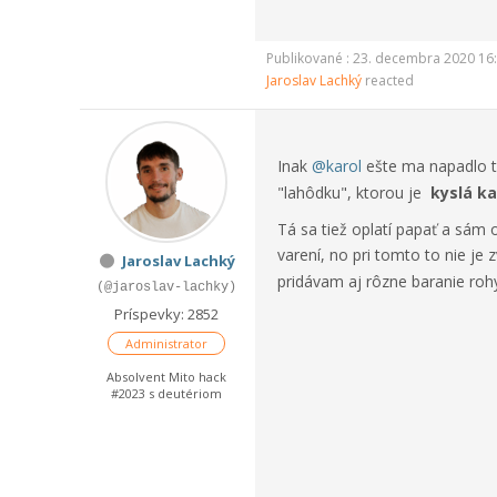
Publikované : 23. decembra 2020 16
Jaroslav Lachký
reacted
Inak
@karol
ešte ma napadlo te
"lahôdku", ktorou je
kyslá k
Tá sa tiež oplatí papať a sám
varení, no pri tomto to nie je
Jaroslav Lachký
pridávam aj rôzne baranie rohy
(@jaroslav-lachky)
Príspevky: 2852
Administrator
Absolvent Mito hack
#2023 s deutériom