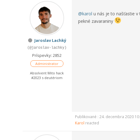
@karol
u nás je to našťastie v
pekné zavaraniny
Jaroslav Lachký
(@jaroslav-lachky)
Príspevky: 2852
Administrator
Absolvent Mito hack
#2023 s deutériom
Publikované : 24. decembra 2020 10
Karol
reacted