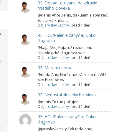
RE: Dopad tetovania na zdravie
mladého človeka.
@denis Ahoj Denis, ďakujem a som rád,
že ti prvá kniha ...
Od
Jaroslav Lachký
,
pred 1 deň
RE: HCL/Palenie zahy? aj Onko
diagnoza
@kaja Ahoj Kaja, už rozumiem.
Onkologická diagnóza sa t...
Od
Jaroslav Lachký
,
pred 1 deň
a
RE: Merania doma
@nada Ahoj Naďa, nahrám ti to na WU
ako hlas, ak by ...
Od
Jaroslav Lachký
,
pred 1 deň
RE: Nedostatok bielych krviniek.
@denis To rád počujem
Od
Jaroslav Lachký
,
pred 1 deň
RE: HCL/Palenie zahy? aj Onko
diagnoza
@jaroslavlachky Tak teda ahoj