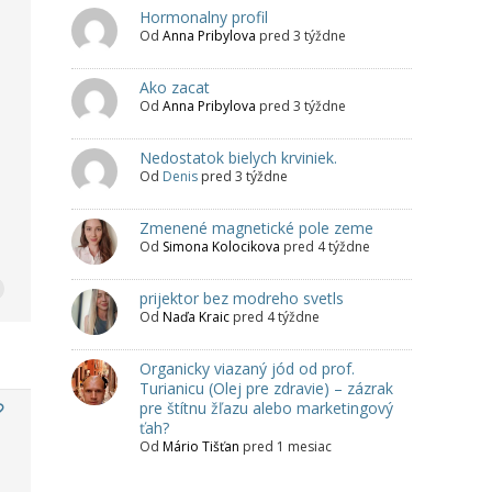
Hormonalny profil
Od
Anna Pribylova
pred 3 týždne
Ako zacat
Od
Anna Pribylova
pred 3 týždne
Nedostatok bielych krviniek.
Od
Denis
pred 3 týždne
Zmenené magnetické pole zeme
Od
Simona Kolocikova
pred 4 týždne
prijektor bez modreho svetls
Od
Naďa Kraic
pred 4 týždne
Organicky viazaný jód od prof.
Turianicu (Olej pre zdravie) – zázrak
pre štítnu žľazu alebo marketingový
ťah?
Od
Mário Tišťan
pred 1 mesiac