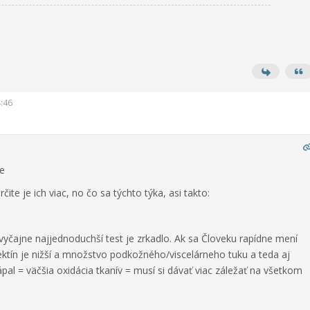
4:46
e
ite je ich viac, no čo sa týchto týka, asi takto:
vyčajne najjednoduchší test je zrkadlo. Ak sa Človeku rapídne mení
ktín je nižší a množstvo podkožného/viscelárneho tuku a teda aj
ápal = väčšia oxidácia tkanív = musí si dávať viac záležať na všetkom