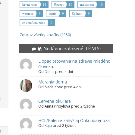
krvné testy
11
Recept
10
melatonín
10
webinár
9
leptín
9
Spánok
9
exkluzívna zóna
9
Zobraz všetky značky (1350)
Nedávno založené TÉMY:
Dopad tetovania na zdravie mladého
človeka.
Od
Denis
pred 4 dni
Merania doma
Od
Naďa Kraic
pred 4 dni
Cervene okuliare
Od
Anna Pribylova
pred 2 týždne
HCL/Palenie zahy? aj Onko diagnoza
Od
Kaja
pred 2 týždne