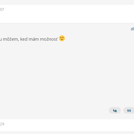
:07
ru môžem, keď mám možnosť
:29