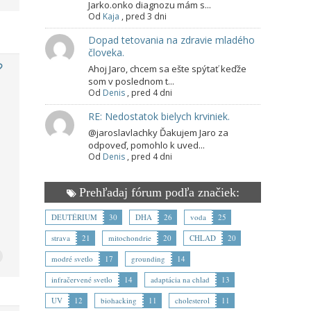
Jarko.onko diagnozu mám s...
Od
Kaja
,
pred 3 dni
Dopad tetovania na zdravie mladého
človeka.
Ahoj Jaro, chcem sa ešte spýtať keďže
som v poslednom t...
Od
Denis
,
pred 4 dni
RE: Nedostatok bielych krviniek.
@jaroslavlachky Ďakujem Jaro za
odpoveď, pomohlo k uved...
Od
Denis
,
pred 4 dni
Prehľadaj fórum podľa značiek:
DEUTÉRIUM
30
DHA
26
voda
25
strava
21
mitochondrie
20
CHLAD
20
modré svetlo
17
grounding
14
infračervené svetlo
14
adaptácia na chlad
13
UV
12
biohacking
11
cholesterol
11