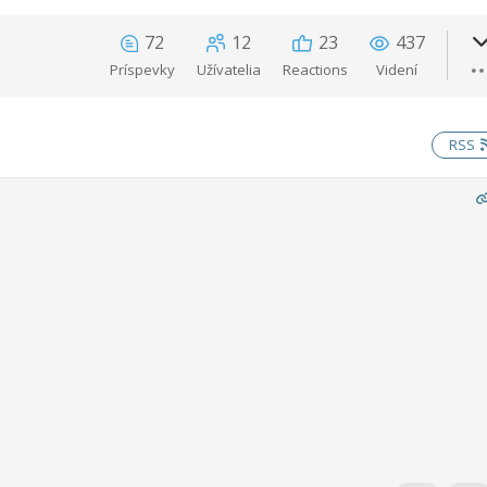
72
12
23
437
Príspevky
Užívatelia
Reactions
Videní
RSS