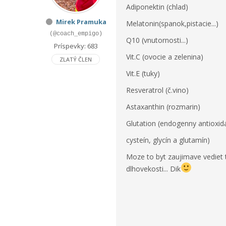
Adiponektin (chlad)
Mirek Pramuka
Melatonin(spanok,pistacie...)
(@coach_empigo)
Q10 (vnutornosti...)
Príspevky: 683
Vit.C (ovocie a zelenina)
ZLATÝ ČLEN
Vit.E (tuky)
Resveratrol (č.vino)
Astaxanthin (rozmarin)
Glutation (endogenny antioxid
cysteín, glycín a glutamín)
Moze to byt zaujimave vediet t
dlhovekosti... Dik