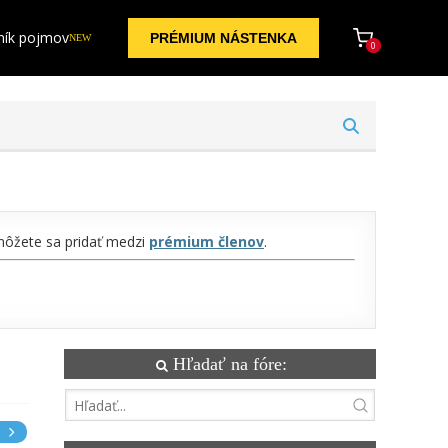
ník pojmov
PRÉMIUM NÁSTENKA
NEW
0
 môžete sa pridať medzi
prémium členov
.
Hľadať na fóre:
e