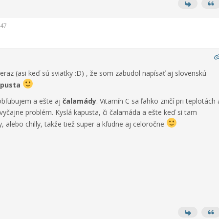
:47
raz (asi keď sú sviatky :D) , že som zabudol napísať aj slovenskú
apusta
 obľubujem a ešte aj
čalamády
. Vitamín C sa ľahko zničí pri teplotách 
 zvyčajne problém. Kyslá kapusta, či čalamáda a ešte keď si tam
, alebo chilly, takže tiež super a kľudne aj celoročne