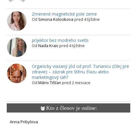
Zmenené magnetické pole zeme
Od
Simona Kolocikova
pred 4 týždne
prijektor bez modreho svetls
Od
Naďa Kraic
pred 4 týždne
Organicky viazaný jód od prof. Turianicu (Olej pre
zdravie) – zázrak pre štítnu žľazu alebo
marketingový ťah?
Od
Mário Tišťan
pred 2 mesiace
Kto z členov je online:
Anna Pribylova