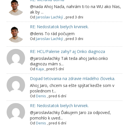
@nada Ahoj Naďa, nahrám ti to na WU ako hlas,
ak by ...
Od
Jaroslav Lachký
,
pred 3 dni
RE: Nedostatok bielych krviniek.
@denis To rád počujem
Od
Jaroslav Lachký
,
pred 3 dni
RE: HCL/Palenie zahy? aj Onko diagnoza
@jaroslavlachky Tak teda ahoj Jarko.onko
diagnozu mám s...
Od
Kaja
,
pred 5 dní
Dopad tetovania na zdravie mladého človeka.
Ahoj Jaro, chcem sa ešte spýtať keďže som v
poslednom t...
Od
Denis
,
pred 6 dní
RE: Nedostatok bielych krviniek.
@jaroslavlachky Ďakujem Jaro za odpoveď,
pomohlo k uved...
Od
Denis
,
pred 6 dní