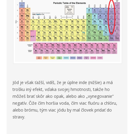
Jód je však ťažší, vidíš, že je úplne inde (nižšie) a má
trošku iný efekt, vďaka svojej hmotnosti, takže ho
môžeš brať skôr ako opak, alebo ako „vynegovanie“
negatív. Čiže čím horšia voda, čím viac fluóru a chlóru,
alebo brómu, tým viac jódu by mal človek pridať do
stravy.