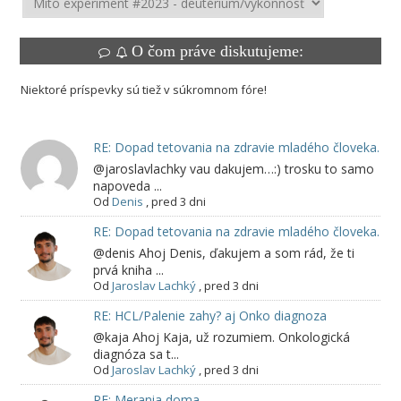
O čom práve diskutujeme:
Niektoré príspevky sú tiež v súkromnom fóre!
RE: Dopad tetovania na zdravie mladého človeka.
@jaroslavlachky vau dakujem…:) trosku to samo
napoveda ...
Od
Denis
,
pred 3 dni
RE: Dopad tetovania na zdravie mladého človeka.
@denis Ahoj Denis, ďakujem a som rád, že ti
prvá kniha ...
Od
Jaroslav Lachký
,
pred 3 dni
RE: HCL/Palenie zahy? aj Onko diagnoza
@kaja Ahoj Kaja, už rozumiem. Onkologická
diagnóza sa t...
Od
Jaroslav Lachký
,
pred 3 dni
RE: Merania doma