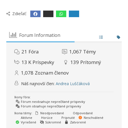
Zdieľať:
Forum Information
21
Fóra
1,067
Témy
13 K
Príspevky
139
Prítomný
1,078
Zoznam členov
Náš najnovší člen:
Andrea Luščáková
Ikony fóra:
Fórum neobsahuje neprečítané príspevky
Fórum obsahuje neprečítané príspevky
Ikona témy:
Neodpovedané
Odpovedané
Aktívne
Horúce
Pripnuté
Neschválené
Vyriešené
Súkromné
Zatvorené