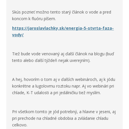
Skús pozrieť možno tento starý článok o vode a pred
koncom k fluóru píšem.
https://jaroslavlachky.sk/energia-5-stvrta-faza-
vody/
Tiež bude vode venovaný aj ďalší článok na blogu (buď
tento alebo ďalší týždeň nejak uverejním).
A hej, hovorím o tom aj v ďalších webinároch, aj k jódu
konkrétne a lugolovmu roztoku napr. Aj vo webinári pri
chlade, K-T udalosti a pri jedálničku tiež myslím.
Pri všetkom tomto je jód potrebný, a hlavne v jeseni, aj
pri prechode na chladné obdobia a zvládanie chladu
celkovo.