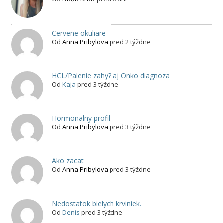
Cervene okuliare
Od
Anna Pribylova
pred 2 týždne
HCL/Palenie zahy? aj Onko diagnoza
Od
Kaja
pred 3 týždne
Hormonalny profil
Od
Anna Pribylova
pred 3 týždne
Ako zacat
Od
Anna Pribylova
pred 3 týždne
Nedostatok bielych krviniek.
Od
Denis
pred 3 týždne