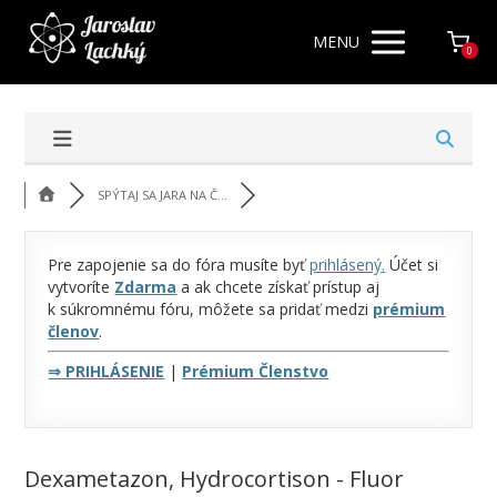
MENU
0
SPÝTAJ SA JARA NA Č...
Pre zapojenie sa do fóra musíte byť
prihlásený
.
Účet si
vytvoríte
Zdarma
a ak chcete získať prístup aj
k súkromnému fóru, môžete sa pridať medzi
prémium
členov
.
⇒
PRIHLÁSENIE
|
Prémium Členstvo
Dexametazon, Hydrocortison - Fluor