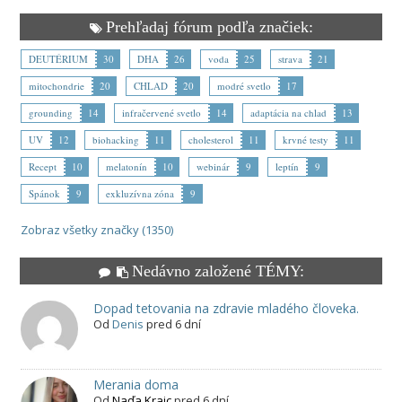
Prehľadaj fórum podľa značiek:
DEUTÉRIUM
30
DHA
26
voda
25
strava
21
mitochondrie
20
CHLAD
20
modré svetlo
17
grounding
14
infračervené svetlo
14
adaptácia na chlad
13
UV
12
biohacking
11
cholesterol
11
krvné testy
11
Recept
10
melatonín
10
webinár
9
leptín
9
Spánok
9
exkluzívna zóna
9
Zobraz všetky značky (1350)
Nedávno založené TÉMY:
Dopad tetovania na zdravie mladého človeka.
Od
Denis
pred 6 dní
Merania doma
Od
Naďa Kraic
pred 6 dní