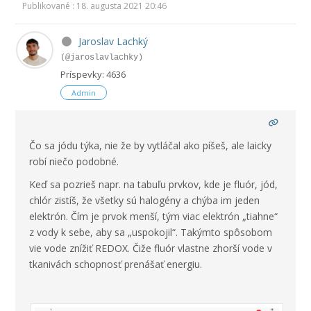
Publikované : 18. augusta 2021 20:46
Jaroslav Lachký
(@jaroslavlachky)
Príspevky: 4636
Admin
Čo sa jódu týka, nie že by vytláčal ako píšeš, ale laicky
robí niečo podobné.
Keď sa pozrieš napr. na tabuľu prvkov, kde je fluór, jód,
chlór zistíš, že všetky sú halogény a chýba im jeden
elektrón. Čím je prvok menší, tým viac elektrón „tiahne“
z vody k sebe, aby sa „uspokojil“. Takýmto spôsobom
vie vode znížiť REDOX. Čiže fluór vlastne zhorší vode v
tkanivách schopnosť prenášať energiu.