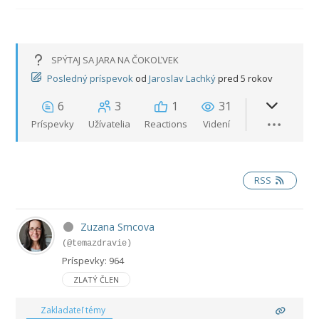
SPÝTAJ SA JARA NA ČOKOĽVEK
Posledný príspevok
od
Jaroslav Lachký
pred 5 rokov
6
3
1
31
Príspevky
Užívatelia
Reactions
Videní
RSS
Zuzana Srncova
(@temazdravie)
Príspevky: 964
ZLATÝ ČLEN
Zakladateľ témy