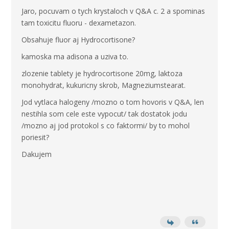
Jaro, pocuvam o tych krystaloch v Q&A c. 2 a spominas
tam toxicitu fluoru - dexametazon.
Obsahuje fluor aj Hydrocortisone?
kamoska ma adisona a uziva to.
zlozenie tablety je hydrocortisone 20mg, laktoza
monohydrat, kukuricny skrob, Magneziumstearat.
Jod vytlaca halogeny /mozno o tom hovoris v Q&A, len
nestihla som cele este vypocut/ tak dostatok jodu
/mozno aj jod protokol s co faktormi/ by to mohol
poriesit?
Dakujem