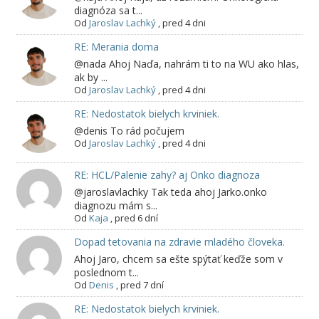
diagnóza sa t...
Od
Jaroslav Lachký
,
pred 4 dni
RE: Merania doma
@nada Ahoj Naďa, nahrám ti to na WU ako hlas,
ak by ...
Od
Jaroslav Lachký
,
pred 4 dni
RE: Nedostatok bielych krviniek.
@denis To rád počujem
Od
Jaroslav Lachký
,
pred 4 dni
RE: HCL/Palenie zahy? aj Onko diagnoza
@jaroslavlachky Tak teda ahoj Jarko.onko
diagnozu mám s...
Od
Kaja
,
pred 6 dní
Dopad tetovania na zdravie mladého človeka.
Ahoj Jaro, chcem sa ešte spýtať keďže som v
poslednom t...
Od
Denis
,
pred 7 dní
RE: Nedostatok bielych krviniek.