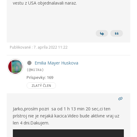
vestu z USA objednalavali naraz.
Publikované : 7. apríla 2022 11:22
Emilia Mayer Huskova
(@milka)
Príspevky: 169
ZLATÝ ČLEN
Jarko,prosím pozri sa od 1 h 13 min 20 sec,ci ten
prístroj nie je nejaká kacica.Video bude aktívne vraj uz
len 4 dni.Dakujem.