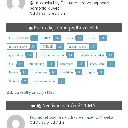
@jaroslavlachky Ďakujem Jaro za odpoveď,
pomohlo k uved...
Od
Denis
,
pred 7 dní
Prehľadaj fórum podľa značiek:
DEUTÉRIUM
30
DHA
26
voda
25
strava
21
mitochondrie
20
CHLAD
20
modré svetlo
17
grounding
14
infračervené svetlo
14
adaptácia na chlad
13
UV
12
biohacking
11
cholesterol
11
krvné testy
11
Recept
10
melatonín
10
webinár
9
leptín
9
Spánok
9
exkluzívna zóna
9
Zobraz všetky značky (1350)
Nedávno založené TÉMY:
Dopad tetovania na zdravie mladého človeka.
Od
Denis
pred 7 dní