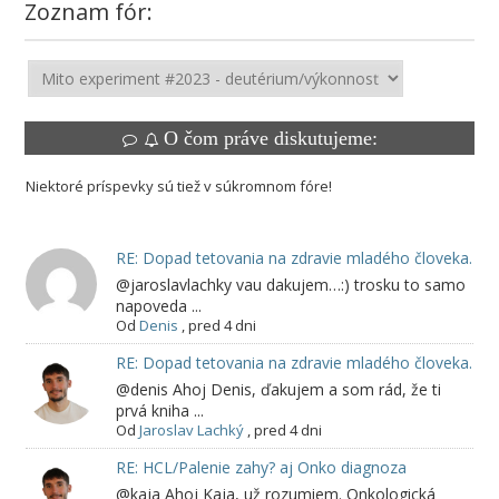
Zoznam fór:
O čom práve diskutujeme:
Niektoré príspevky sú tiež v súkromnom fóre!
RE: Dopad tetovania na zdravie mladého človeka.
@jaroslavlachky vau dakujem…:) trosku to samo
napoveda ...
Od
Denis
,
pred 4 dni
RE: Dopad tetovania na zdravie mladého človeka.
@denis Ahoj Denis, ďakujem a som rád, že ti
prvá kniha ...
Od
Jaroslav Lachký
,
pred 4 dni
RE: HCL/Palenie zahy? aj Onko diagnoza
@kaja Ahoj Kaja, už rozumiem. Onkologická