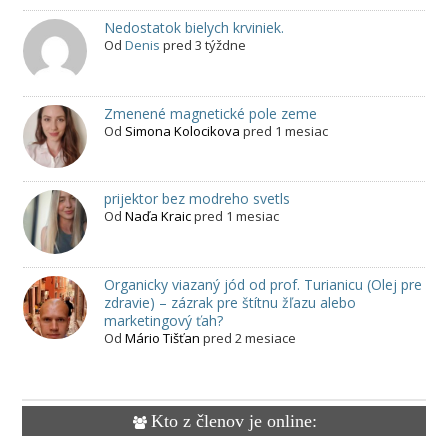
Nedostatok bielych krviniek.
Od
Denis
pred 3 týždne
Zmenené magnetické pole zeme
Od
Simona Kolocikova
pred 1 mesiac
prijektor bez modreho svetls
Od
Naďa Kraic
pred 1 mesiac
Organicky viazaný jód od prof. Turianicu (Olej pre
zdravie) – zázrak pre štítnu žľazu alebo
marketingový ťah?
Od
Mário Tišťan
pred 2 mesiace
Kto z členov je online: