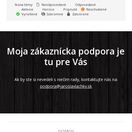
Ikona témy:
Neodpovedané
Odpovedané
Aktívne
Horúce
Pripnuté
Neschválené
Vyriešené
Súkromné
Zatvorené
Moja zákaznícka podpora je
tu pre Vás
Ak by ste si nevedeli s niečim rady, kontaktujte nás na:
podpora@jaroslavlachky.sk
DOMOV