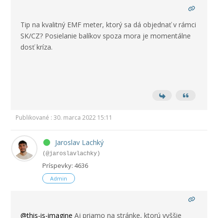
Tip na kvalitný EMF meter, ktorý sa dá objednať v rámci
SK/CZ? Posielanie balíkov spoza mora je momentálne
dosť kríza.
Publikované : 30. marca 2022 15:11
Jaroslav Lachký
(@jaroslavlachky)
Príspevky: 4636
Admin
@this-is-imagine
Aj priamo na stránke, ktorú vyššie