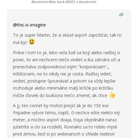
Absolvent Mito hack #2023 s deutériom
@this-is-imagine
To je super Martin, že si skúsil aspoň zapožičať, tak to
má byť
Práve i tom to je, lebo veľa ľudí sa bojí alebo radšej si
povie, že ani nechcem niečo vedieť a iba zatvára oči a
prenecháva zodpovednosť iným "korporáciam",,
inštitúciam, no to nikdy nie je cesta. Radšej vidieť,
vedieť, postupne Spoznávať a potom sa vždy lepšie
rozhoduje alebo minimálne malý krôčik po krôčiku
môže človek do budúcna niečo zmeniť, ak chce
A jj, ten cornet by mohol prejsť ak je do 150 eur.
Pripadne vytvor tému, napíš, či nechce ešte niekto iný
meter, a možno aspoň dvaja, traja objednáte naraz
(ušetríte a clo sa rozdelí). Rovnako sa to robilo mysli
pred zimou, keď si po webinaroch o chlade niektorí