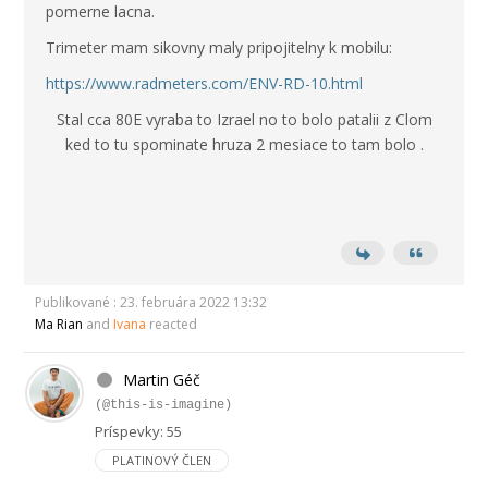
pomerne lacna.
Trimeter mam sikovny maly pripojitelny k mobilu:
https://www.radmeters.com/ENV-RD-10.html
Stal cca 80E vyraba to Izrael no to bolo patalii z Clom
ked to tu spominate hruza 2 mesiace to tam bolo .
Publikované : 23. februára 2022 13:32
Ma Rian
and
Ivana
reacted
Martin Géč
(@this-is-imagine)
Príspevky: 55
PLATINOVÝ ČLEN