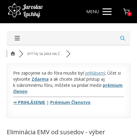
MENU
0
SPÝTAJ SA JARA NA Č...
Pre zapojenie sa do fóra musíte byť
prihlásený
.
Účet si
vytvoríte
Zdarma
a ak chcete získať prístup aj
k súkromnému fóru, môžete sa pridať medzi
prémium
členov
.
⇒
PRIHLÁSENIE
|
Prémium Členstvo
Eliminácia EMV od susedov - výber