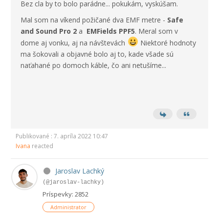
Bez cla by to bolo parádne... pokukám, vyskúšam.
Mal som na víkend požičané dva EMF metre -
Safe
and Sound Pro 2
a
EMFields PPF5
. Meral som v
dome aj vonku, aj na návštevách
Niektoré hodnoty
ma šokovali a objavné bolo aj to, kade všade sú
naťahané po domoch káble, čo ani netušíme...
Publikované : 7. apríla 2022 10:47
Ivana
reacted
Jaroslav Lachký
(@jaroslav-lachky)
Príspevky: 2852
Administrator