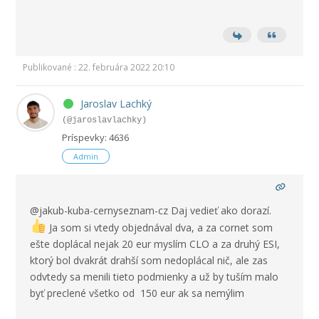
Publikované : 22. februára 2022 20:10
Jaroslav Lachký
(@jaroslavlachky)
Príspevky: 4636
Admin
@jakub-kuba-cernyseznam-cz Daj vedieť ako dorazí.
Ja som si vtedy objednával dva, a za cornet som
ešte doplácal nejak 20 eur myslím CLO a za druhý ESI,
ktorý bol dvakrát drahší som nedoplácal nič, ale zas
odvtedy sa menili tieto podmienky a už by tuším malo
byť preclené všetko od 150 eur ak sa nemýlim