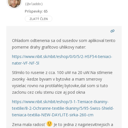
(@vladdo)
Príspevky: 65
ZLATÝ ČLEN
Ohladom odtienenia sa od susedov som aplikoval tento
pomerne drahy grafitovo uhlikovy nater:
https://www.nbit.sk/nbit/eshop/0/0/5/2-HSF54-tieniaci-
nater-VF-NF-5l
Stlmilo to rusenie z cca. 100 uW na 20 uW.Na stlmenie
zvonky -kedze byvam v bytovke a mam smerovy
vysielac rovno na protilahlej bytovke,dal som si tuto
zaclonu cez celu stenu cize aj pod okna
https://www.nbit.sk/nbit/eshop/3-1-Tieniace-tkaniny-
textilie/8-2-Ochranne-textilie-tkaniny/5/95-Swiss-Shield-
tieniaca-textilia-NEW-DAYLITE-sirka-260-cm
Zena mala radosť
Je to jedna z najpriesvitnejsich a