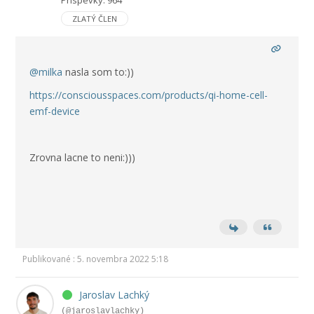
Príspevky: 964
ZLATÝ ČLEN
@milka
nasla som to:))
https://consciousspaces.com/products/qi-home-cell-
emf-device
Zrovna lacne to neni:)))
Publikované : 5. novembra 2022 5:18
Jaroslav Lachký
(@jaroslavlachky)