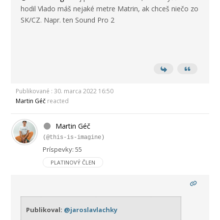
hodil Vlado máš nejaké metre Matrin, ak chceš niečo zo
SK/CZ. Napr. ten Sound Pro 2
Publikované : 30. marca 2022 16:50
Martin Géč
reacted
Martin Géč
(@this-is-imagine)
Príspevky: 55
PLATINOVÝ ČLEN
Publikoval:
@jaroslavlachky