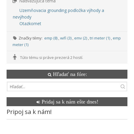
Nadväzujúca téma
Uzemňovacia grounding podložka výhody a
nevýhody
Otazkomet
Značky témy:
emp (8)
,
wifi (3)
,
emv (2)
,
tri meter (1)
,
emp
meter (1)
Túto tému si práve prezerá 2 hostí.
Hľadať na fóre:
Pridaj sa k nám ešte dnes!
Pripoj sa k nám!