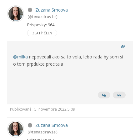
Zuzana Srncova
(@temazdravie)
Príspevky: 964
ZLATÝ ČLEN
@milka
nepovedali ako sa to vola, lebo rada by som si
o tom prpdukte precitala
Publikované : 5. novembra 2022 5:09
Zuzana Srncova
(@temazdravie)