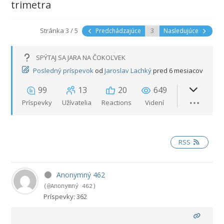
trimetra
Stránka 3 / 5
Predchádzajúce
Nasledujúce
SPÝTAJ SA JARA NA ČOKOĽVEK
Posledný príspevok
od
Jaroslav Lachký
pred 6 mesiacov
99
13
20
649
Príspevky
Užívatelia
Reactions
Videní
RSS
Anonymný 462
(@Anonymný 462)
Príspevky: 362