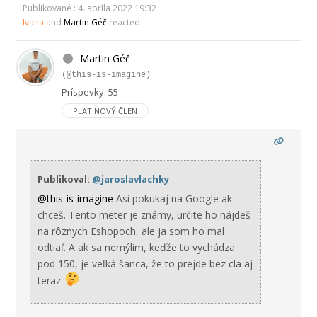
Publikované : 4. apríla 2022 19:32
Ivana
and
Martin Géč
reacted
Martin Géč
(@this-is-imagine)
Príspevky: 55
PLATINOVÝ ČLEN
Publikoval:
@jaroslavlachky
@this-is-imagine
Asi pokukaj na Google ak
chceš. Tento meter je známy, určite ho nájdeš
na rôznych Eshopoch, ale ja som ho mal
odtiaľ. A ak sa nemýlim, keďže to vychádza
pod 150, je veľká šanca, že to prejde bez cla aj
teraz