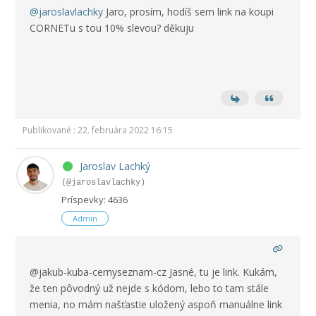
@jaroslavlachky
Jaro, prosím, hodíš sem link na koupi
CORNETu s tou 10% slevou? děkuju
Publikované : 22. februára 2022 16:15
Jaroslav Lachký
(@jaroslavlachky)
Príspevky: 4636
Admin
@jakub-kuba-cernyseznam-cz Jasné, tu je link. Kukám,
že ten pôvodný už nejde s kódom, lebo to tam stále
menia, no mám našťastie uložený aspoň manuálne link