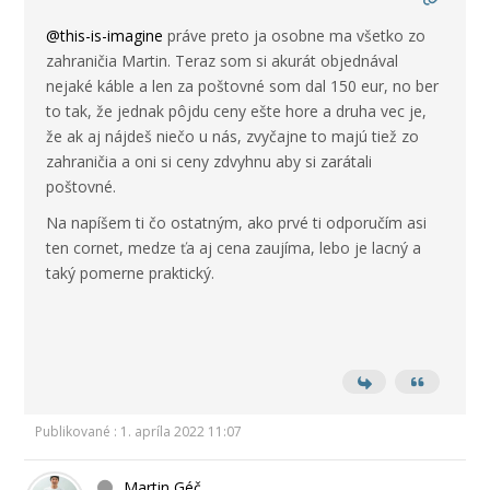
@this-is-imagine
práve preto ja osobne ma všetko zo
zahraničia Martin. Teraz som si akurát objednával
nejaké káble a len za poštovné som dal 150 eur, no ber
to tak, že jednak pôjdu ceny ešte hore a druha vec je,
že ak aj nájdeš niečo u nás, zvyčajne to majú tiež zo
zahraničia a oni si ceny zdvyhnu aby si zarátali
poštovné.
Na napíšem ti čo ostatným, ako prvé ti odporučím asi
ten cornet, medze ťa aj cena zaujíma, lebo je lacný a
taký pomerne praktický.
Publikované : 1. apríla 2022 11:07
Martin Géč