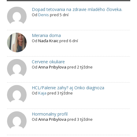
Dopad tetovania na zdravie mladého človeka.
Od
Denis
pred 5 dní
Merania doma
Od
Naďa Kraic
pred 6 dní
Cervene okuliare
Od
Anna Pribylova
pred 2 týždne
HCL/Palenie zahy? aj Onko diagnoza
Od
Kaja
pred 3 týždne
Hormonalny profil
Od
Anna Pribylova
pred 3 týždne