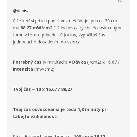
@denisa
Čiže keď si pri ich paneli vezmeš údaje, pri cca 30 cm
má
88.27 mW/cm2
(12 inches) a ty chceš dávku dajme
tomu v tomto prípade 10 Joulov, vypočítaš čas
jednoducho dosadením do vzorca:
Potrebný čas
(v minútach) =
Dávka
(J/cm
2
) x 16,67 /
Intenzita
(mw/cm
2
)
Tvoj čas = 10 x 16,67 / 88,27
Tvoj čas osvecovania je teda 1,8 minúty pri
takejto vzdialenosti.
Pri vzdialenosti povedzme cca
100 cm = 39.37