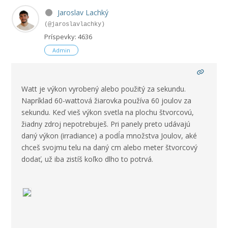
Jaroslav Lachký
(@jaroslavlachky)
Príspevky: 4636
Admin
Watt je výkon vyrobený alebo použitý za sekundu.
Napríklad 60-wattová žiarovka používa 60 joulov za
sekundu. Keď vieš výkon svetla na plochu štvorcovú,
žiadny zdroj nepotrebuješ. Pri panely preto udávajú
daný výkon (irradiance) a podĺa množstva Joulov, aké
chceš svojmu telu na daný cm alebo meter štvorcový
dodať, už iba zistíš koľko dlho to potrvá.