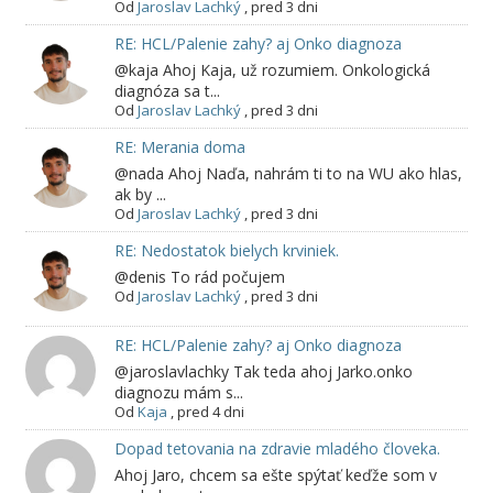
Od
Jaroslav Lachký
,
pred 3 dni
RE: HCL/Palenie zahy? aj Onko diagnoza
@kaja Ahoj Kaja, už rozumiem. Onkologická
diagnóza sa t...
Od
Jaroslav Lachký
,
pred 3 dni
RE: Merania doma
@nada Ahoj Naďa, nahrám ti to na WU ako hlas,
ak by ...
Od
Jaroslav Lachký
,
pred 3 dni
RE: Nedostatok bielych krviniek.
@denis To rád počujem
Od
Jaroslav Lachký
,
pred 3 dni
RE: HCL/Palenie zahy? aj Onko diagnoza
@jaroslavlachky Tak teda ahoj Jarko.onko
diagnozu mám s...
Od
Kaja
,
pred 4 dni
Dopad tetovania na zdravie mladého človeka.
Ahoj Jaro, chcem sa ešte spýtať keďže som v