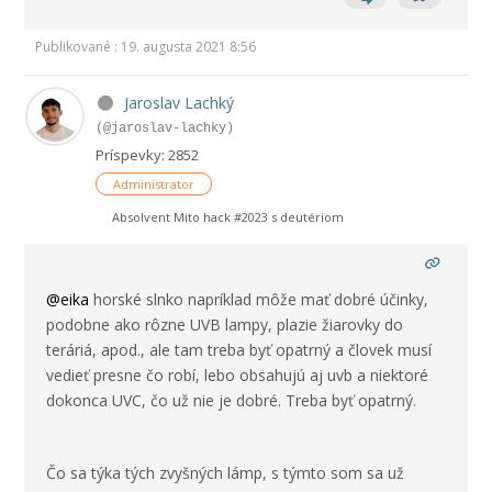
Publikované : 19. augusta 2021 8:56
Jaroslav Lachký
(@jaroslav-lachky)
Príspevky: 2852
Administrator
Absolvent Mito hack #2023 s deutériom
@eika
horské slnko napríklad môže mať dobré účinky,
podobne ako rôzne UVB lampy, plazie žiarovky do
teráriá, apod., ale tam treba byť opatrný a človek musí
vedieť presne čo robí, lebo obsahujú aj uvb a niektoré
dokonca UVC, čo už nie je dobré. Treba byť opatrný.
Čo sa týka tých zvyšných lámp, s týmto som sa už