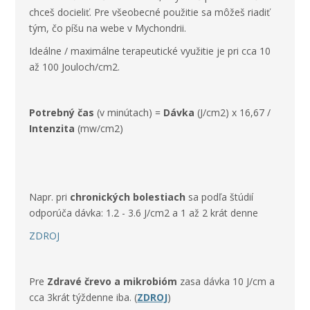
chceš docieliť. Pre všeobecné použitie sa môžeš riadiť
tým, čo píšu na webe v Mychondrii.
Ideálne / maximálne terapeutické využitie je pri cca 10
až 100 Jouloch/cm2.
Potrebný čas
(v minútach) =
Dávka
(J/cm
2
) x 16,67 /
Intenzita
(mw/cm
2
)
Napr. pri
chronických bolestiach
sa podľa štúdií
odporúča dávka: 1.2 - 3.6 J/cm2 a 1 až 2 krát denne
ZDROJ
Pre
Zdravé črevo a mikrobióm
zasa dávka 10 J/cm a
cca 3krát týždenne iba. (
ZDROJ
)