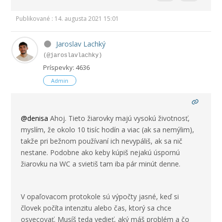
Publikované : 14. augusta 2021 15:01
Jaroslav Lachký
(@jaroslavlachky)
Príspevky: 4636
Admin
@denisa
Ahoj. Tieto žiarovky majú vysokú životnosť,
myslím, že okolo 10 tisíc hodín a viac (ak sa nemýlim),
takže pri bežnom používaní ich nevypáliš, ak sa nič
nestane. Podobne ako keby kúpiš nejakú úspornú
žiarovku na WC a svietiš tam iba pár minút denne.
V opaľovacom protokole sú výpočty jasné, keď si
človek počíta intenzitu alebo čas, ktorý sa chce
osvecovať. Musíš teda vedieť, aký máš problém a čo