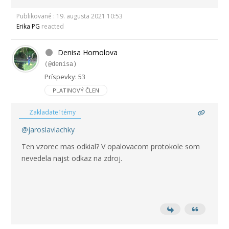
Publikované : 19. augusta 2021 10:53
Erika PG
reacted
Denisa Homolova
(@denisa)
Príspevky: 53
PLATINOVÝ ČLEN
Zakladateľ témy
@jaroslavlachky
Ten vzorec mas odkial? V opalovacom protokole som
nevedela najst odkaz na zdroj.