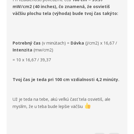
mW/cm2 (40 inches), čo znamená, źe osvietiš
väčšiu plochu tela (výhoda) bude tvoj čas takýto:
Potrebný čas
(v minútach) =
Dávka
(J/cm
2
) x 16,67 /
Intenzita
(mw/cm
2
)
= 10 x 16,67 / 39,37
Tvoj čas je teda pri 100 cm vzdialnosti 4,2 minúty.
Už je teda na tebe, akú veľkú časť tela osvietiš, ale
myslím, že u teba bude lepšie väčšiu