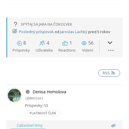
SPÝTAJ SA JARA NA ČOKOĽVEK
Posledný príspevok
od
Jaroslav Lachký
pred 5 rokov
8
4
1
56
Príspevky
Užívatelia
Reactions
Videní
RSS
Denisa Homolova
(@denisa)
Príspevky: 53
PLATINOVÝ ČLEN
Zakladateľ témy