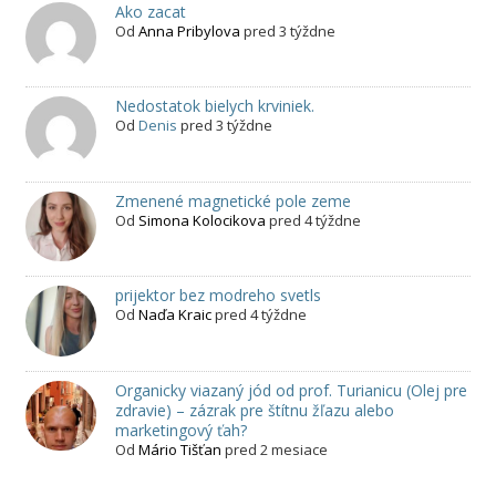
Ako zacat
Od
Anna Pribylova
pred 3 týždne
Nedostatok bielych krviniek.
Od
Denis
pred 3 týždne
Zmenené magnetické pole zeme
Od
Simona Kolocikova
pred 4 týždne
prijektor bez modreho svetls
Od
Naďa Kraic
pred 4 týždne
Organicky viazaný jód od prof. Turianicu (Olej pre
zdravie) – zázrak pre štítnu žľazu alebo
marketingový ťah?
Od
Mário Tišťan
pred 2 mesiace