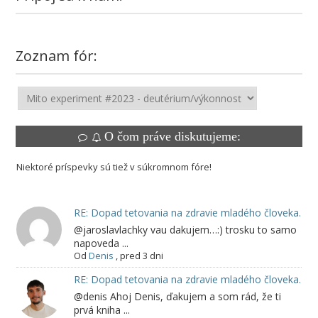
Zoznam fór:
O čom práve diskutujeme:
Niektoré príspevky sú tiež v súkromnom fóre!
RE: Dopad tetovania na zdravie mladého človeka.
@jaroslavlachky vau dakujem…:) trosku to samo
napoveda ...
Od
Denis
,
pred 3 dni
RE: Dopad tetovania na zdravie mladého človeka.
@denis Ahoj Denis, ďakujem a som rád, že ti
prvá kniha ...