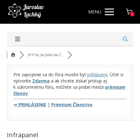
MENU
0
SPÝTAJ SA JARA NA Č...
Pre zapojenie sa do fóra musíte byť
prihlásený
.
Účet si
vytvoríte
Zdarma
a ak chcete získať prístup aj
k súkromnému fóru, môžete sa pridať medzi
prémium
členov
.
⇒
PRIHLÁSENIE
|
Prémium Členstvo
Infrapanel