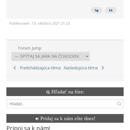
Publikované : 13. októbra 2021 21:23
Forum Jump:
Predchádzajúca téma
Nasledujúca téma
Hľadať na fóre:
Pridaj sa k nám ešte dnes!
Pripoj sa k nám!