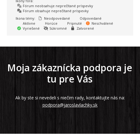
Ikony fóra:
Fórum neobsahuje neprečítané príspevky
Fórum obsahuje neprečítané príspevky
Ikona témy:
Neodpovedané
Odpovedané
Aktívne
Horúce
Pripnuté
Neschválené
Vyriešené
Súkromné
Zatvorené
Moja zákaznícka podpora je
tu pre Vás
Ak by ste si nevedeli s niečim rady, kontaktujte nás na:
podpora@jaroslavlachky.sk