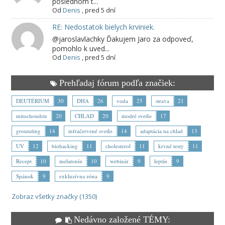
poslednom t...
Od
Denis
,
pred 5 dní
RE: Nedostatok bielych krviniek.
@jaroslavlachky Ďakujem Jaro za odpoveď,
pomohlo k uved...
Od
Denis
,
pred 5 dní
Prehľadaj fórum podľa značiek:
DEUTÉRIUM
30
DHA
26
voda
25
strava
21
mitochondrie
20
CHLAD
20
modré svetlo
17
grounding
14
infračervené svetlo
14
adaptácia na chlad
13
UV
12
biohacking
11
cholesterol
11
krvné testy
11
Recept
10
melatonín
10
webinár
9
leptín
9
Spánok
9
exkluzívna zóna
9
Zobraz všetky značky (1350)
Nedávno založené TÉMY: