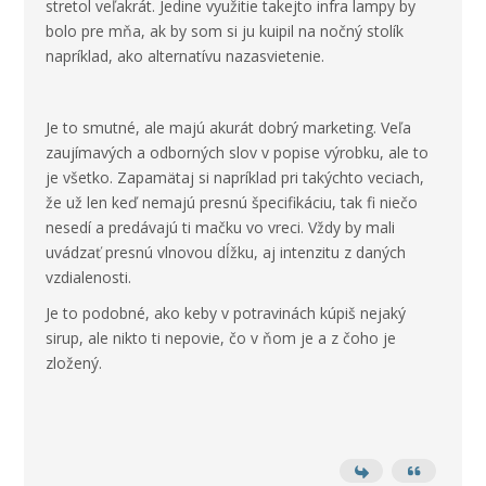
stretol veľakrát. Jedine využitie takejto infra lampy by
bolo pre mňa, ak by som si ju kuipil na nočný stolík
napríklad, ako alternatívu nazasvietenie.
Je to smutné, ale majú akurát dobrý marketing. Veľa
zaujímavých a odborných slov v popise výrobku, ale to
je všetko. Zapamätaj si napríklad pri takýchto veciach,
že už len keď nemajú presnú špecifikáciu, tak fi niečo
nesedí a predávajú ti mačku vo vreci. Vždy by mali
uvádzať presnú vlnovou dĺžku, aj intenzitu z daných
vzdialenosti.
Je to podobné, ako keby v potravinách kúpiš nejaký
sirup, ale nikto ti nepovie, čo v ňom je a z čoho je
zložený.