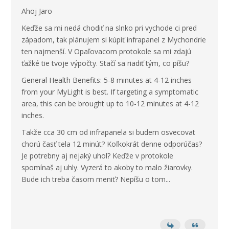
Ahoj Jaro
Keďže sa mi nedá chodiť na slnko pri vychode ci pred
západom, tak plánujem si kúpiť infrapanel z Mychondrie
ten najmenší. V O
paľovacom protokole sa mi zdajú
ťažké tie tvoje výpočty. Stačí sa riadiť tým, co píšu?
General Health Benefits: 5-8 minutes at 4-12 inches
from your MyLight is best. If targeting a symptomatic
area, this can be brought up to 10-12 minutes at 4-12
inches.
Takže cca 30 cm od infrapanela si budem osvecovat
chorú časť tela 12 minút? Koľkokrát denne odporúčas?
Je potrebny aj nejaký uhol? Keďže v protokole
spomínaš aj uhly. Vyzerá to akoby to malo žiarovky.
Bude ich treba časom meniť? Nepíšu o tom...