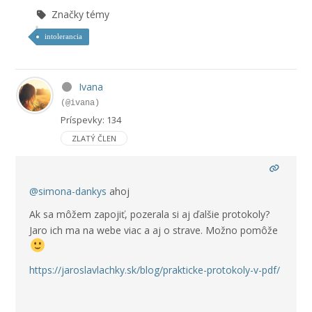
Značky témy
intolerancia
Ivana
(@ivana)
Príspevky: 134
ZLATÝ ČLEN
@simona-dankys
ahoj
Ak sa môžem zapojiť, pozerala si aj ďalšie protokoly?
Jaro ich ma na webe viac a aj o strave. Možno pomôže
https://jaroslavlachky.sk/blog/prakticke-protokoly-v-pdf/