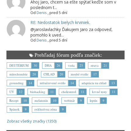
Ahoj Jaro, chcem sa ešte spýtať keďže som v
poslednom t...
Od
Denis
,
pred 5 dní
RE: Nedostatok bielych krviniek.
@jaroslavlachky Ďakujem Jaro za odpoveď,
pomohlo k uved...
Od
Denis
,
pred 5 dní
Prehľadaj fórum podľa značiek:
DEUTÉRIUM
30
DHA
26
voda
25
strava
21
mitochondrie
20
CHLAD
20
modré svetlo
17
grounding
14
infračervené svetlo
14
adaptácia na chlad
13
UV
12
biohacking
11
cholesterol
11
krvné testy
11
Recept
10
melatonín
10
webinár
9
leptín
9
Spánok
9
exkluzívna zóna
9
Zobraz všetky značky (1350)