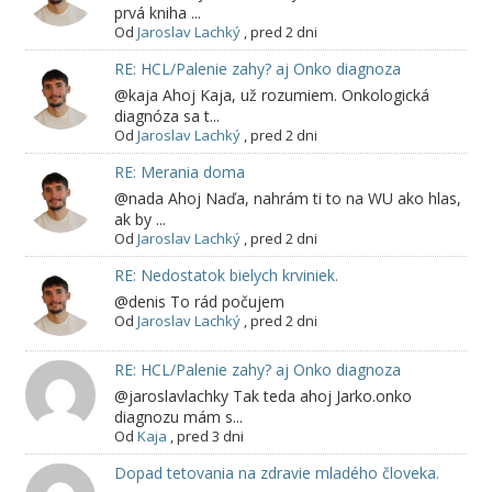
prvá kniha ...
Od
Jaroslav Lachký
,
pred 2 dni
RE: HCL/Palenie zahy? aj Onko diagnoza
@kaja Ahoj Kaja, už rozumiem. Onkologická
diagnóza sa t...
Od
Jaroslav Lachký
,
pred 2 dni
RE: Merania doma
@nada Ahoj Naďa, nahrám ti to na WU ako hlas,
ak by ...
Od
Jaroslav Lachký
,
pred 2 dni
RE: Nedostatok bielych krviniek.
@denis To rád počujem
Od
Jaroslav Lachký
,
pred 2 dni
RE: HCL/Palenie zahy? aj Onko diagnoza
@jaroslavlachky Tak teda ahoj Jarko.onko
diagnozu mám s...
Od
Kaja
,
pred 3 dni
Dopad tetovania na zdravie mladého človeka.