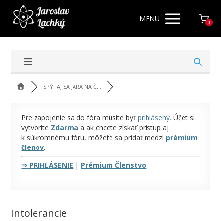
MENU
0
SPÝTAJ SA JARA NA Č...
Pre zapojenie sa do fóra musíte byť
prihlásený
.
Účet si
vytvoríte
Zdarma
a ak chcete získať prístup aj
k súkromnému fóru, môžete sa pridať medzi
prémium
členov
.
⇒
PRIHLÁSENIE
|
Prémium Členstvo
Intolerancie