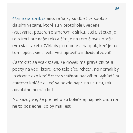
@simona-dankys
áno, raňajky sú dôležité spolu s
ďalšími vecami, ktoré sú v protokole uvedené
(vstavanie, pozeranie smerom k slnku, atď.). Všetko je
to stimul pre naše telo a čím je na tom človek horšie,
tým viac takéto Základy potrebuje a naopak, keď je na
tom lepšie, vie si veľa vecí upraviť a individualizovať.
Častokrát sa však stáva, že človek má práve chute a
pocity na veci, ktoré jeho telo síce "chce", no nemali by.
Podobne ako keď človek s vážnou nadváhou vyhľadáva
chuťovo koláče a keď sa pozrie napr. na ustricu, tak
absolútne nemá chuť.
No každý vie, že pre neho sú koláče aj napriek chuti na
ne to posledné, čo by mal jesť.