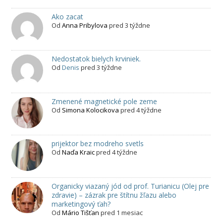
Ako zacat
Od
Anna Pribylova
pred 3 týždne
Nedostatok bielych krviniek.
Od
Denis
pred 3 týždne
Zmenené magnetické pole zeme
Od
Simona Kolocikova
pred 4 týždne
prijektor bez modreho svetls
Od
Naďa Kraic
pred 4 týždne
Organicky viazaný jód od prof. Turianicu (Olej pre
zdravie) – zázrak pre štítnu žľazu alebo
marketingový ťah?
Od
Mário Tišťan
pred 1 mesiac