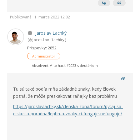
Publikované : 1. marca 2022 12:02
Jaroslav Lachký
(@jaroslav-lachky)
Príspevky: 2852
Administrator
Absolvent Mito hack #2023 s deutériom
Tu sú také podľa mňa základné znaky, kedy človek
pozná, že môže preskakovat raňajky bez problému
https://jaroslavlachky.sk/clenska-zona/forum/pytaj-sa-
diskusia-poradna/leptin-a-znaky-ci-funguje-nefunguje/