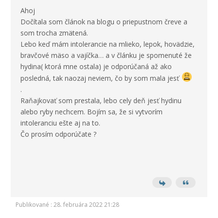
Ahoj
Dočítala som článok na blogu o priepustnom čreve a
som trocha zmätená.
Lebo keď mám intolerancie na mlieko, lepok, hovädzie,
bravčové mäso a vajíčka… a v článku je spomenuté že
hydina( ktorá mne ostala) je odporúčaná až ako
posledná, tak naozaj neviem, čo by som mala jesť
.
Raňajkovať som prestala, lebo cely deň jesť hydinu
alebo ryby nechcem. Bojím sa, že si vytvorím
intoleranciu ešte aj na to.
Čo prosím odporúčate ?
Publikované : 28. februára 2022 21:28