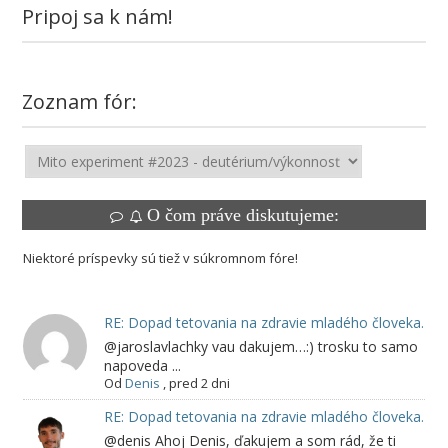
Pripoj sa k nám!
Zoznam fór:
O čom práve diskutujeme:
Niektoré príspevky sú tiež v súkromnom fóre!
RE: Dopad tetovania na zdravie mladého človeka.
@jaroslavlachky vau dakujem…:) trosku to samo
napoveda ...
Od
Denis
,
pred 2 dni
RE: Dopad tetovania na zdravie mladého človeka.
@denis Ahoj Denis, ďakujem a som rád, že ti