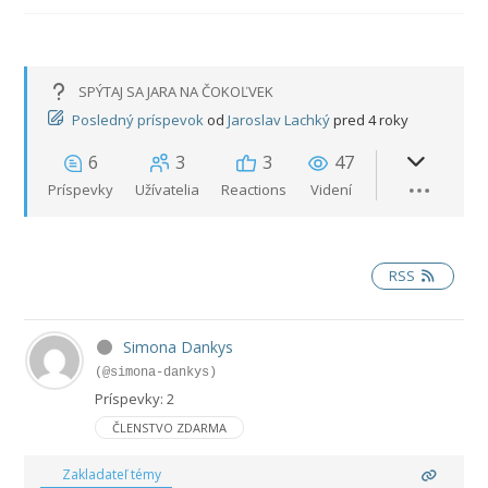
SPÝTAJ SA JARA NA ČOKOĽVEK
Posledný príspevok
od
Jaroslav Lachký
pred 4 roky
6
3
3
47
Príspevky
Užívatelia
Reactions
Videní
RSS
Simona Dankys
(@simona-dankys)
Príspevky: 2
ČLENSTVO ZDARMA
Zakladateľ témy