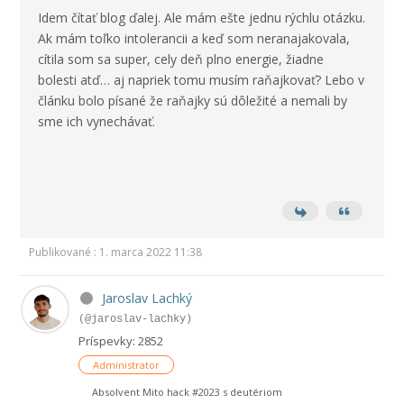
Idem čítať blog ďalej. Ale mám ešte jednu rýchlu otázku.
Ak mám toľko intolerancii a keď som neranajakovala,
cítila som sa super, cely deň plno energie, žiadne
bolesti atď… aj napriek tomu musím raňajkovať? Lebo v
článku bolo písané že raňajky sú dôležité a nemali by
sme ich vynechávať.
Publikované : 1. marca 2022 11:38
Jaroslav Lachký
(@jaroslav-lachky)
Príspevky: 2852
Administrator
Absolvent Mito hack #2023 s deutériom