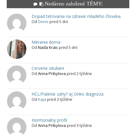
Nedávno založené TÉMY:
Dopad tetovania na zdravie mladého človeka.
Od
Denis
pred 5 dní
Merania doma
Od
Naďa Kraic
pred 5 dní
Cervene okuliare
Od
Anna Pribylova
pred 2 týždne
HCL/Palenie zahy? aj Onko diagnoza
Od
Kaja
pred 3 týždne
Hormonalny profil
Od
Anna Pribylova
pred 3 týždne