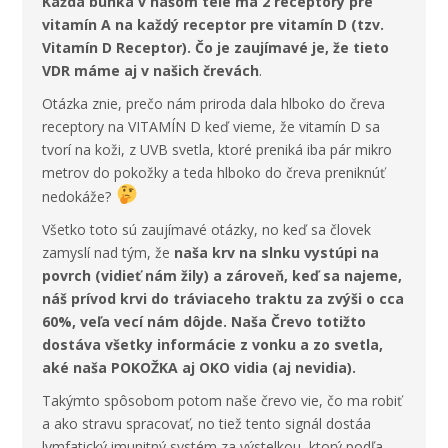
Každá bunka v našom tele má 2 receptory pre
vitamín A na každý receptor pre vitamín D (tzv.
Vitamín D Receptor). Čo je zaujímavé je, že tieto
VDR máme aj v našich črevách
.
Otázka znie, prečo nám priroda dala hlboko do čreva
receptory na VITAMÍN D keď vieme, že vitamín D sa
tvorí na koži, z UVB svetla, ktoré preniká iba pár mikro
metrov do pokožky a teda hlboko do čreva preniknúť
nedokáže?
Všetko toto sú zaujímavé otázky, no keď sa človek
zamyslí nad tým, že
naša krv na slnku vystúpi na
povrch (vidieť nám žily) a zároveň, keď sa najeme,
náš prívod krvi do tráviaceho traktu za zvýši o cca
60%, veľa vecí nám dôjde. Naša Črevo totižto
dostáva všetky informácie z vonku a zo svetla,
aké naša POKOŽKA aj OKO vidia (aj nevidia).
Takýmto spôsobom potom naše črevo vie, čo ma robiť
a ako stravu spracovať, no tiež tento signál dostáa
lymfatický imunitný systém za výstelkou, ktorý podľa