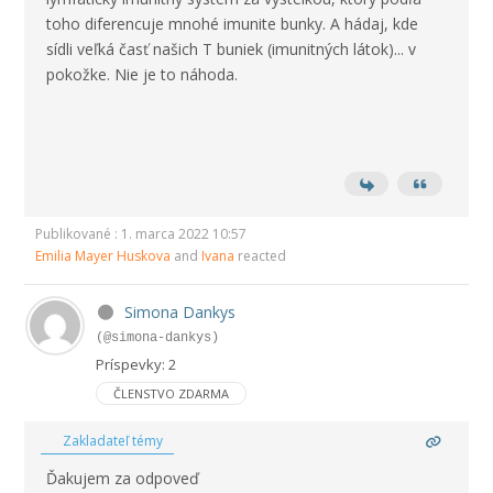
toho diferencuje mnohé imunite bunky. A hádaj, kde
sídli veľká časť našich T buniek (imunitných látok)... v
pokožke. Nie je to náhoda.
Publikované : 1. marca 2022 10:57
Emilia Mayer Huskova
and
Ivana
reacted
Simona Dankys
(@simona-dankys)
Príspevky: 2
ČLENSTVO ZDARMA
Zakladateľ témy
Ďakujem za odpoveď