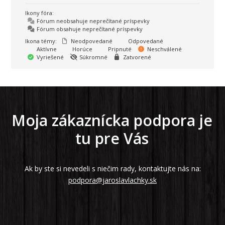
Ikony fóra:
Fórum neobsahuje neprečítané príspevky
Fórum obsahuje neprečítané príspevky
Ikona témy:
Neodpovedané
Odpovedané
Aktívne
Horúce
Pripnuté
Neschválené
Vyriešené
Súkromné
Zatvorené
Moja zákaznícka podpora je
tu pre Vás
Ak by ste si nevedeli s niečim rady, kontaktujte nás na:
podpora@jaroslavlachky.sk