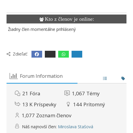
Kto z členov je online:
Žiadny člen momentálne prihlásený
Zdieľať:
Forum Information
21
Fóra
1,067
Témy
13 K
Príspevky
144
Prítomný
1,077
Zoznam členov
Náš najnovší člen:
Miroslava Stašová