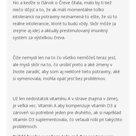
No a keďže si článok o Čreve čítala, malo by ti tiež
niečo dôjsť a to, že ak máš momentálne toľko
intolerancii na potraviny neznamená to ešte, že sú to
reálne intolerancie, ktoré tu budú vždy. Skôr môže (a
zrejme aj ide) a aktuály prestimulovaný imunitný
systém za výstelkou čreva.
Čiže nemysli len na to čo všetko nemôžeš teraz jesť,
ale mysli skôr na to, čo urobiť preto a aké zmeny v
živote zaradiť, aby som aj niektoré tieto potraviny, aké
si vymenovala, mohla opäť jesť bez problémov.
Už len nedostatok vitamínu A v strave (najmä v zime),
je veľká vec. Vitamín A aby kompenzuje vitamín D3 a
zároveň sú potrebné jeden pre druhého, ak si napríklad
Vitamín D3 suplementovala, čo veľaudi robí pri takýchto
problémoch.