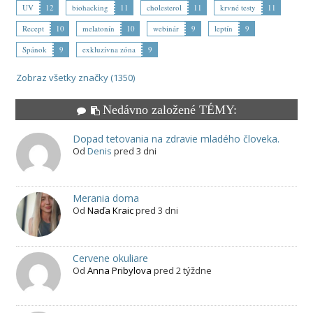
UV
12
biohacking
11
cholesterol
11
krvné testy
11
Recept
10
melatonín
10
webinár
9
leptín
9
Spánok
9
exkluzívna zóna
9
Zobraz všetky značky (1350)
Nedávno založené TÉMY:
Dopad tetovania na zdravie mladého človeka.
Od
Denis
pred 3 dni
Merania doma
Od
Naďa Kraic
pred 3 dni
Cervene okuliare
Od
Anna Pribylova
pred 2 týždne