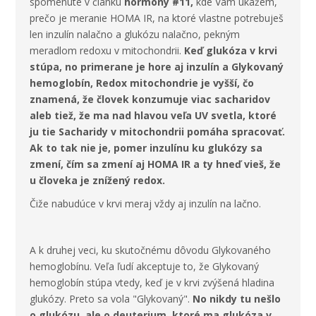
spomenuté v článku
hormóny #11,
kde Vám ukážem,
prečo je meranie HOMA IR, na ktoré vlastne potrebuješ
len inzulín nalačno a glukózu nalačno, pekným
meradlom redoxu v mitochondrii.
Keď glukóza v krvi
stúpa, no primerane je hore aj inzulín a Glykovaný
hemoglobín, Redox mitochondrie je vyšší, čo
znamená, že človek konzumuje viac sacharidov
aleb tiež, že ma nad hlavou veľa UV svetla, ktoré
ju tie Sacharidy v mitochondrii pomáha spracovať.
Ak to tak nie je, pomer inzulínu ku glukózy sa
zmení, čím sa zmení aj HOMA IR a ty hneď vieš, že
u človeka je znížený redox.
Čiže nabudúce v krvi meraj vždy aj inzulín na lačno.
A k druhej veci, ku skutočnému dôvodu Glykovaného
hemoglobínu. Veľa ľudí akceptuje to, že Glykovaný
hemoglobín stúpa vtedy, keď je v krvi zvýšená hladina
glukózy. Preto sa vola "Glykovaný".
No nikdy tu nešlo
o glukózu, ale o deuterium, ktoré ma glukóza v