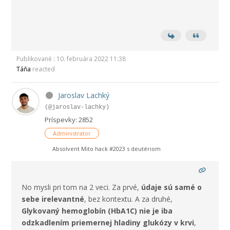
Publikované : 10. februára 2022 11:38
Táňa
reacted
Jaroslav Lachký
(@jaroslav-lachky)
Príspevky: 2852
Administrator
Absolvent Mito hack #2023 s deutériom
No mysli pri tom na 2 veci. Za prvé,
údaje sú samé o
sebe irelevantné
, bez kontextu. A za druhé,
Glykovaný hemoglobín (HbA1C) nie je iba
odzkadlením priemernej hladiny glukózy v krvi
,