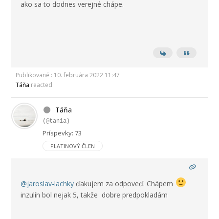
ako sa to dodnes verejné chápe.
Publikované : 10. februára 2022 11:47
Táňa
reacted
Táňa
(@tania)
Príspevky: 73
PLATINOVÝ ČLEN
@jaroslav-lachky
ďakujem za odpoveď. Chápem
inzulín bol nejak 5, takže dobre predpokladám