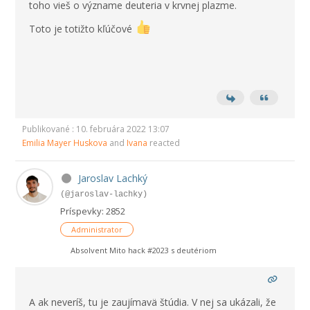
toho vieš o význame deuteria v krvnej plazme.
Toto je totižto kľúčové
Publikované : 10. februára 2022 13:07
Emilia Mayer Huskova
and
Ivana
reacted
Jaroslav Lachký
(@jaroslav-lachky)
Príspevky: 2852
Administrator
Absolvent Mito hack #2023 s deutériom
A ak neveríš, tu je zaujímavä štúdia. V nej sa ukázali, že