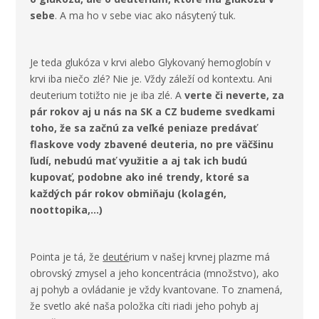
sebe
. A ma ho v sebe viac ako násytený tuk.
Je teda glukóza v krvi alebo Glykovaný hemoglobín v
krvi iba niečo zlé? Nie je. Vždy záleží od kontextu. Ani
deuterium totižto nie je iba zlé. A
verte či neverte, za
pár rokov aj u nás na SK a CZ budeme svedkami
toho, že sa začnú za veľké peniaze predávať
flaskove vody zbavené deuteria, no pre väčšinu
ľudí, nebudú mať využitie a aj tak ich budú
kupovať, podobne ako iné trendy, ktoré sa
každých pár rokov obmiňaju (kolagén,
noottopika,...)
Pointa je tá, že
deuté
rium v našej krvnej plazme má
obrovský zmysel a jeho koncentrácia (množstvo), ako
aj pohyb a ovládanie je vždy kvantovane. To znamená,
že svetlo aké naša položka cíti riadi jeho pohyb aj