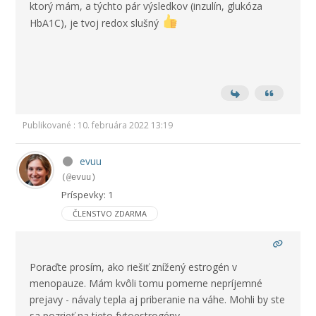
ktorý mám, a týchto pár výsledkov (inzulín, glukóza
HbA1C), je tvoj redox slušný
Publikované : 10. februára 2022 13:19
evuu
(@evuu)
Príspevky: 1
ČLENSTVO ZDARMA
Poraďte prosím, ako riešiť znížený estrogén v
menopauze. Mám kvôli tomu pomerne nepríjemné
prejavy - návaly tepla aj priberanie na váhe. Mohli by ste
sa pozrieť na tieto fytoestrogény