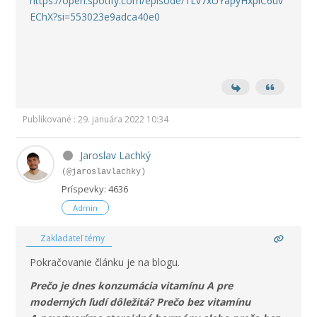
https://open.spotify.com/episode/1Lv7xUYapyHxplC6uv
EChX?si=553023e9adca40e0
Publikované : 29. januára 2022 10:34
Jaroslav Lachký
(@jaroslavlachky)
Príspevky: 4636
Admin
Zakladateľ témy
Pokračovanie článku je na blogu.
Prečo je dnes konzumácia vitamínu A pre
moderných ľudí dôležitá? Prečo bez vitamínu