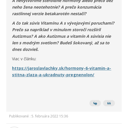
A nevytvoríme steroidné hormóny alebo prečo bez
neho žena neotehotnie? A prečo konzumácia
rastlinnej verzie betakarotén nestačí?
A čo tak súvis Vitamínu A s vývojovými poruchami?
Prečo sa napríklad v minulom storočí rozšíril
Autizmus? A ako Autizmus a vitamín A súvisia nie
len s modrým svetlom? Budeš šokovaný, až sa to
dnes dozvieš.
Viac v článku:
https://jaroslavlachky.sk/hormony-6-vitamin-a-
stitna-zlaza-a-ukradnuty-pregnenolon/
Publikované : 5. februára 2022 15:36