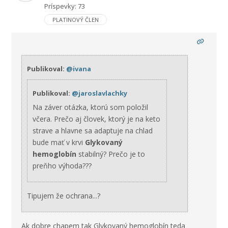
Príspevky: 73
PLATINOVÝ ČLEN
Publikoval:
@ivana
Publikoval:
@jaroslavlachky
Na záver otázka, ktorú som položil
včera. Prečo aj človek, ktorý je na keto
strave a hlavne sa adaptuje na chlad
bude mať v krvi
Glykovaný
hemoglobín
stabilný? Prečo je to
preňho výhoda???
Tipujem že ochrana...?
Ak dobre chapem tak Glykovaný hemoglobín teda