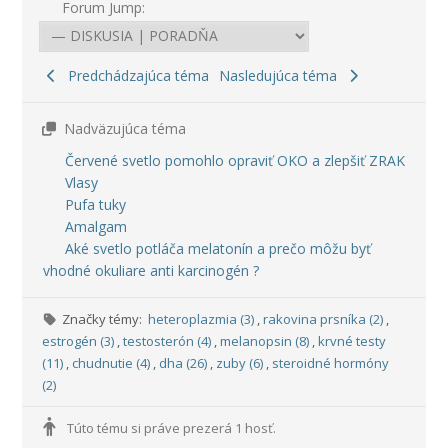
Forum Jump:
Predchádzajúca téma
Nasledujúca téma
Nadväzujúca téma
Červené svetlo pomohlo opraviť OKO a zlepšiť ZRAK
Vlasy
Pufa tuky
Amalgam
Aké svetlo potláča melatonín a prečo môžu byť
vhodné okuliare anti karcinogén ?
Značky témy:
heteroplazmia (3)
,
rakovina prsníka (2)
,
estrogén (3)
,
testosterón (4)
,
melanopsin (8)
,
krvné testy
(11)
,
chudnutie (4)
,
dha (26)
,
zuby (6)
,
steroidné hormóny
(2)
Túto tému si práve prezerá 1 hosť.