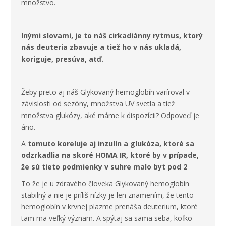
množstvo.
Inými slovami, je to náš cirkadiánny rytmus, ktorý
nás deuteria zbavuje a tiež ho v nás ukladá,
koriguje, presúva, atď.
Žeby preto aj náš Glykovaný hemoglobín varíroval v
závislosti od sezóny, množstva UV svetla a tiež
množstva glukózy, aké máme k dispozícii? Odpoveď je
áno.
A
tomuto koreluje aj inzulín a glukóza, ktoré sa
odzrkadlia na skoré HOMA IR, ktoré by v prípade,
že sú tieto podmienky v suhre malo byt pod 2
To že je u zdravého človeka Glykovaný hemoglobín
stabilný a nie je príliš nízky je len znamením, že tento
hemoglobín v
krvnej
plazme prenáša deuterium, ktoré
tam ma veľký význam. A spýtaj sa sama seba, koľko