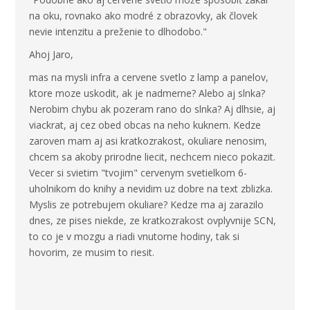
na oku, rovnako ako modré z obrazovky, ak človek
nevie intenzitu a preženie to dlhodobo."
Ahoj Jaro,
mas na mysli infra a cervene svetlo z lamp a panelov,
ktore moze uskodit, ak je nadmerne? Alebo aj slnka?
Nerobim chybu ak pozeram rano do slnka? Aj dlhsie, aj
viackrat, aj cez obed obcas na neho kuknem. Kedze
zaroven mam aj asi kratkozrakost, okuliare nenosim,
chcem sa akoby prirodne liecit, nechcem nieco pokazit.
Vecer si svietim "tvojim" cervenym svetielkom 6-
uholnikom do knihy a nevidim uz dobre na text zblizka.
Myslis ze potrebujem okuliare? Kedze ma aj zarazilo
dnes, ze pises niekde, ze kratkozrakost ovplyvnije SCN,
to co je v mozgu a riadi vnutorne hodiny, tak si
hovorim, ze musim to riesit.