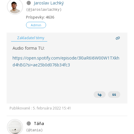
Jaroslav Lachký
(@jaroslavlachky)
Príspevky: 4636
Admin
Zakladateľ témy
Audio forma TU:
https://open.spotify.com/episode/3l0aR6I6W00W1TXkh
d4hBG?si=ae25b0d076b34fc3
Publikované : 5. februára 2022 15:41
Táňa
(@tania)