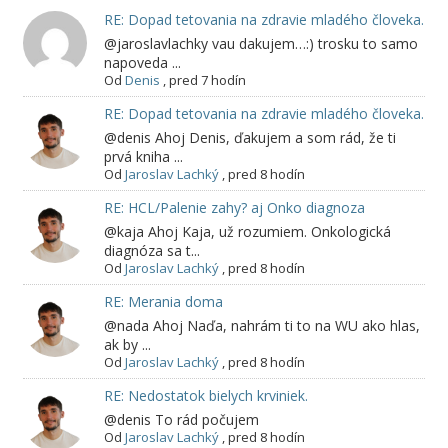
RE: Dopad tetovania na zdravie mladého človeka.
@jaroslavlachky vau dakujem…:) trosku to samo
napoveda ...
Od
Denis
,
pred 7 hodín
RE: Dopad tetovania na zdravie mladého človeka.
@denis Ahoj Denis, ďakujem a som rád, že ti
prvá kniha ...
Od
Jaroslav Lachký
,
pred 8 hodín
RE: HCL/Palenie zahy? aj Onko diagnoza
@kaja Ahoj Kaja, už rozumiem. Onkologická
diagnóza sa t...
Od
Jaroslav Lachký
,
pred 8 hodín
RE: Merania doma
@nada Ahoj Naďa, nahrám ti to na WU ako hlas,
ak by ...
Od
Jaroslav Lachký
,
pred 8 hodín
RE: Nedostatok bielych krviniek.
@denis To rád počujem
Od
Jaroslav Lachký
,
pred 8 hodín