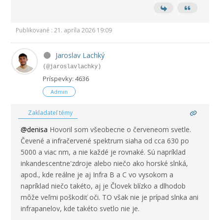
Publikované : 21. apríla 2026 19:09
Jaroslav Lachký
(@jaroslavlachky)
Príspevky: 4636
Admin
Zakladateľ témy
@denisa
Hovoril som všeobecne o červeneom svetle.
Čevené a infračervené spektrum siaha od cca 630 po
5000 a viac nm, a nie každé je rovnaké. Sú napríklad
inkandescentne'zdroje alebo niečo ako horské slnká,
apod., kde reálne je aj Infra B a C vo vysokom a
napríklad niečo takéto, aj je Človek blízko a dlhodob
môže veľmi poškodiť oči. TO však nie je prípad slnka ani
infrapanelov, kde takéto svetlo nie je.