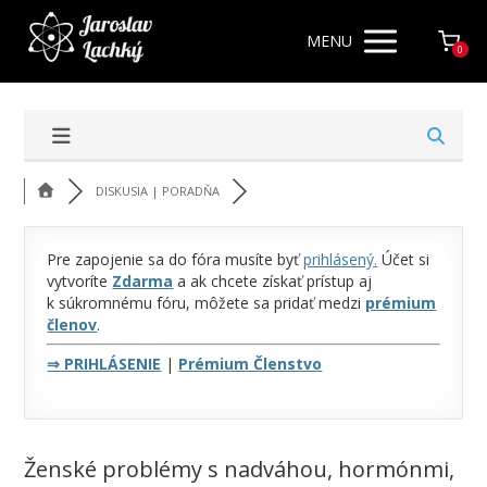
MENU
0
DISKUSIA | PORADŇA
Pre zapojenie sa do fóra musíte byť
prihlásený
.
Účet si
vytvoríte
Zdarma
a ak chcete získať prístup aj
k súkromnému fóru, môžete sa pridať medzi
prémium
členov
.
⇒
PRIHLÁSENIE
|
Prémium Členstvo
Ženské problémy s nadváhou, hormónmi,