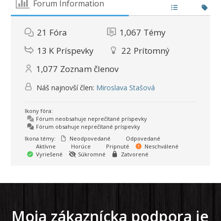
Forum Information
21
Fóra
1,067
Témy
13 K
Príspevky
22
Prítomný
1,077
Zoznam členov
Náš najnovší člen:
Miroslava Stašová
Ikony fóra:
Fórum neobsahuje neprečítané príspevky
Fórum obsahuje neprečítané príspevky
Ikona témy:
Neodpovedané
Odpovedané
Aktívne
Horúce
Pripnuté
Neschválené
Vyriešené
Súkromné
Zatvorené
Moja zákaznícka podpora je