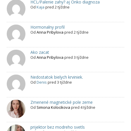
HCL/Palenie zahy? aj Onko diagnoza
Od
Kaja
pred 2 týždne
Hormonalny profil
Od
Anna Pribylova
pred 2 týždne
Ako zacat
Od
Anna Pribylova
pred 3 týždne
Nedostatok bielych krviniek.
Od
Denis
pred 3 týždne
Zmenené magnetické pole zeme
Od
Simona Kolocikova
pred 4 týždne
prijektor bez modreho svetls