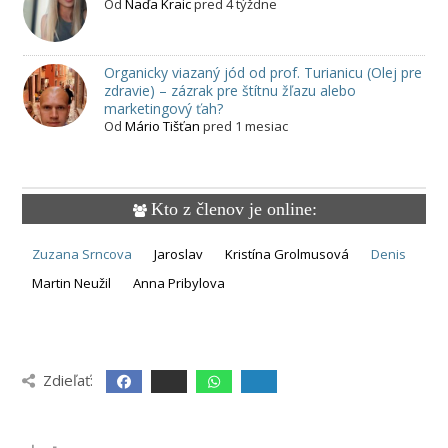
Od
Naďa Kraic
pred 4 týždne
Organicky viazaný jód od prof. Turianicu (Olej pre
zdravie) – zázrak pre štítnu žľazu alebo
marketingový ťah?
Od
Mário Tišťan
pred 1 mesiac
Kto z členov je online:
Zuzana Srncova
Jaroslav
Kristína Grolmusová
Denis
Martin Neužil
Anna Pribylova
Zdieľať: