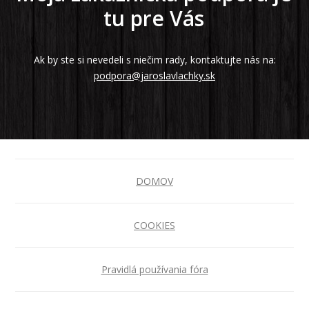
tu pre Vás
Ak by ste si nevedeli s niečim rady, kontaktujte nás na:
podpora@jaroslavlachky.sk
DOMOV
COOKIES
Pravidlá používania fóra