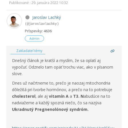
Publikované : 29. januára 2022 10:32
Jaroslav Lachký
(@jaroslavlachky)
Príspevky: 4636
Admin
Zakladateľ témy
Dnešný článok je kratší a myslím, že sa oplatí aj
vypočuť. Odznelo tam opäť trochu viac, ako v písanom
slove.
Dnes už načrtneme to, prečo je naozaj mitochondria
dôležitá pri tvorbe hormónov, a prečo na to potrebuje
cholesterol
, ale aj
vitamín A
a
T3. N
abudúce na to
nadviažeme a každý spozná niečo, čo sa nazýva
Ukradnutý Pregnenolónový syndróm.