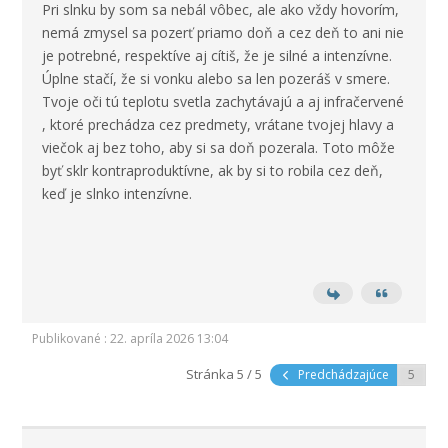
Pri slnku by som sa nebál vôbec, ale ako vždy hovorím,
nemá zmysel sa pozerť priamo doň a cez deň to ani nie
je potrebné, respektíve aj cítiš, že je silné a intenzívne.
Úplne stačí, že si vonku alebo sa len pozeráš v smere.
Tvoje oči tú teplotu svetla zachytávajú a aj infračervené
, ktoré prechádza cez predmety, vrátane tvojej hlavy a
viečok aj bez toho, aby si sa doň pozerala. Toto môže
byť sklr kontraproduktívne, ak by si to robila cez deň,
keď je slnko intenzívne.
Publikované : 22. apríla 2026 13:04
Stránka 5 / 5
Predchádzajúce