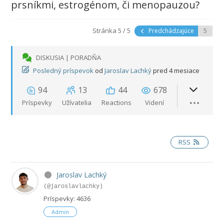
prsníkmi, estrogénom, či menopauzou?
Stránka 5 / 5
Predchádzajúce
DISKUSIA | PORADŇA
Posledný príspevok
od
Jaroslav Lachký
pred 4 mesiace
94
13
44
678
Príspevky
Užívatelia
Reactions
Videní
RSS
Jaroslav Lachký
(@jaroslavlachky)
Príspevky: 4636
Admin