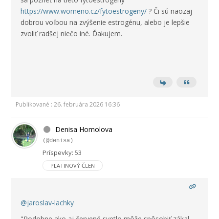
https://www.womeno.cz/fytoestrogeny/
? Či sú naozaj
dobrou voľbou na zvýšenie estrogénu, alebo je lepšie
zvoliť radšej niečo iné. Ďakujem.
Publikované : 26. februára 2026 16:36
Denisa Homolova
(@denisa)
Príspevky: 53
PLATINOVÝ ČLEN
@jaroslav-lachky
"Podobne ako aj červené svetlo môže spôsobiť zákal