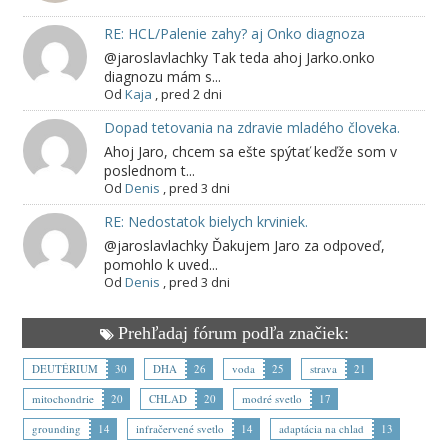
RE: HCL/Palenie zahy? aj Onko diagnoza
@jaroslavlachky Tak teda ahoj Jarko.onko
diagnozu mám s...
Od
Kaja
,
pred 2 dni
Dopad tetovania na zdravie mladého človeka.
Ahoj Jaro, chcem sa ešte spýtať keďže som v
poslednom t...
Od
Denis
,
pred 3 dni
RE: Nedostatok bielych krviniek.
@jaroslavlachky Ďakujem Jaro za odpoveď,
pomohlo k uved...
Od
Denis
,
pred 3 dni
Prehľadaj fórum podľa značiek:
DEUTÉRIUM
30
DHA
26
voda
25
strava
21
mitochondrie
20
CHLAD
20
modré svetlo
17
grounding
14
infračervené svetlo
14
adaptácia na chlad
13