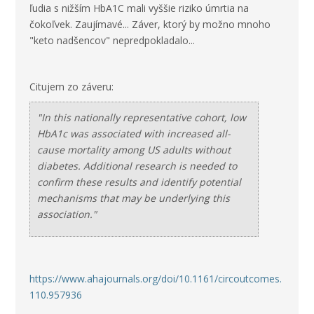
ľudia s nižším HbA1C mali vyššie riziko úmrtia na
čokoľvek. Zaujímavé... Záver, ktorý by možno mnoho
"keto nadšencov" nepredpokladalo...
Citujem zo záveru:
"In this nationally representative cohort, low
HbA1c was associated with increased all-
cause mortality among US adults without
diabetes. Additional research is needed to
confirm these results and identify potential
mechanisms that may be underlying this
association."
https://www.ahajournals.org/doi/10.1161/circoutcomes.
110.957936