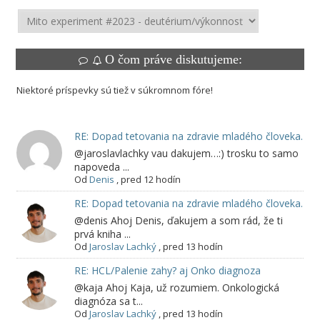
O čom práve diskutujeme:
Niektoré príspevky sú tiež v súkromnom fóre!
RE: Dopad tetovania na zdravie mladého človeka.
@jaroslavlachky vau dakujem…:) trosku to samo
napoveda ...
Od
Denis
,
pred 12 hodín
RE: Dopad tetovania na zdravie mladého človeka.
@denis Ahoj Denis, ďakujem a som rád, že ti
prvá kniha ...
Od
Jaroslav Lachký
,
pred 13 hodín
RE: HCL/Palenie zahy? aj Onko diagnoza
@kaja Ahoj Kaja, už rozumiem. Onkologická
diagnóza sa t...
Od
Jaroslav Lachký
,
pred 13 hodín