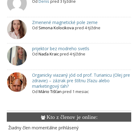
Od
Denis
pred 3 týždne
Zmenené magnetické pole zeme
Od
Simona Kolocikova
pred 4 týždne
prijektor bez modreho svetls
Od
Naďa Kraic
pred 4 týždne
Organicky viazaný jód od prof. Turianicu (Olej pre
zdravie) – zázrak pre štítnu žľazu alebo
marketingový ťah?
Od
Mário Tišťan
pred 1 mesiac
Kto z členov je online:
Žiadny člen momentálne prihlásený