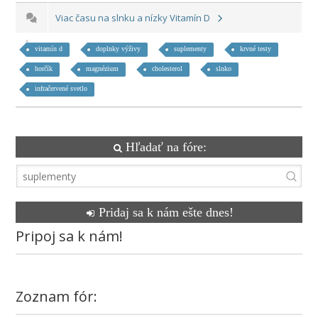
Viac času na slnku a nízky Vitamín D
vitamín d
doplnky výživy
suplementy
krvné testy
horčík
magnézium
cholesterol
slnko
infračervené svetlo
Hľadať na fóre:
Pridaj sa k nám ešte dnes!
Pripoj sa k nám!
Zoznam fór: