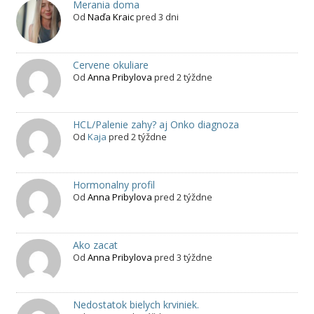
Merania doma
Od
Naďa Kraic
pred 3 dni
Cervene okuliare
Od
Anna Pribylova
pred 2 týždne
HCL/Palenie zahy? aj Onko diagnoza
Od
Kaja
pred 2 týždne
Hormonalny profil
Od
Anna Pribylova
pred 2 týždne
Ako zacat
Od
Anna Pribylova
pred 3 týždne
Nedostatok bielych krviniek.