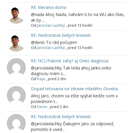
RE: Merania doma
@nada Ahoj Naďa, nahrám ti to na WU ako hlas,
ak by ...
Od
Jaroslav Lachký
,
pred 13 hodín
RE: Nedostatok bielych krviniek.
@denis To rád počujem
Od
Jaroslav Lachký
,
pred 13 hodín
RE: HCL/Palenie zahy? aj Onko diagnoza
@jaroslavlachky Tak teda ahoj Jarko.onko
diagnozu mám s...
Od
Kaja
,
pred 2 dni
Dopad tetovania na zdravie mladého človeka.
Ahoj Jaro, chcem sa ešte spýtať keďže som v
poslednom t...
Od
Denis
,
pred 3 dni
RE: Nedostatok bielych krviniek.
@jaroslavlachky Ďakujem Jaro za odpoveď,
pomohlo k uved...