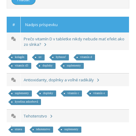
#
Nadpis príspevku
Prečo vitamín D v tabletke nikdy nebude mať efekt ako
zo slnka?
kolagén
uv
hybnosť
vitamín d
vitamín d3
doplnky
suplementy
Antioxidanty, doplnky a voľné radikály
suplementy
doplnky
vitamín c
vitamín e
kyselina askorbová
Tehotenstvo
strava
tehotenstvo
suplementy