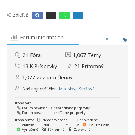
Zdieľať:
Forum Information
21
Fóra
1,067
Témy
13 K
Príspevky
21
Prítomný
1,077
Zoznam členov
Náš najnovší člen:
Miroslava Stašová
Ikony fóra:
Fórum neobsahuje neprečítané príspevky
Fórum obsahuje neprečítané príspevky
Ikona témy:
Neodpovedané
Odpovedané
Aktívne
Horúce
Pripnuté
Neschválené
Vyriešené
Súkromné
Zatvorené