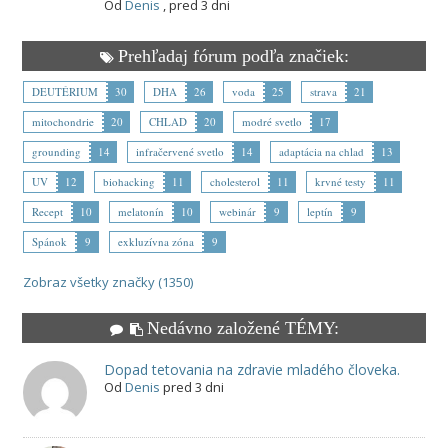
Od
Denis
,
pred 3 dni
Prehľadaj fórum podľa značiek:
DEUTÉRIUM
30
DHA
26
voda
25
strava
21
mitochondrie
20
CHLAD
20
modré svetlo
17
grounding
14
infračervené svetlo
14
adaptácia na chlad
13
UV
12
biohacking
11
cholesterol
11
krvné testy
11
Recept
10
melatonín
10
webinár
9
leptín
9
Spánok
9
exkluzívna zóna
9
Zobraz všetky značky (1350)
Nedávno založené TÉMY:
Dopad tetovania na zdravie mladého človeka.
Od
Denis
pred 3 dni