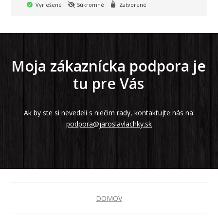
Vyriešené
Súkromné
Zatvorené
Moja zákaznícka podpora je
tu pre Vás
Ak by ste si nevedeli s niečim rady, kontaktujte nás na:
podpora@jaroslavlachky.sk
DOMOV