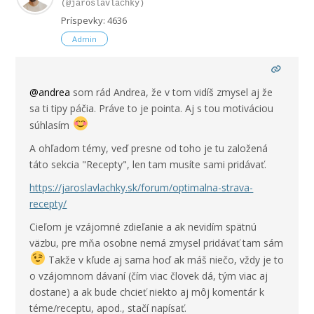
(@jaroslavlachky)
Príspevky: 4636
Admin
@andrea
som rád Andrea, že v tom vidíš zmysel aj že
sa ti tipy páčia. Práve to je pointa. Aj s tou motiváciou
súhlasím
A ohľadom témy, veď presne od toho je tu založená
táto sekcia "Recepty", len tam musíte sami pridávať.
https://jaroslavlachky.sk/forum/optimalna-strava-
recepty/
Cieľom je vzájomné zdieľanie a ak nevidím spätnú
väzbu, pre mňa osobne nemá zmysel pridávať tam sám
Takže v kľude aj sama hoď ak máš niečo, vždy je to
o vzájomnom dávaní (čím viac človek dá, tým viac aj
dostane) a ak bude chcieť niekto aj môj komentár k
téme/receptu, apod., stačí napísať.