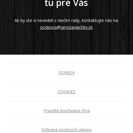
tu pre Vás
Ak by ste si nevedeli s niečim rady, kontaktujte nás na:
podpora@jaroslavlachky.sk
DOMOV
COOKIES
Pravidlá používania fóra
Ochrana osobných údajov