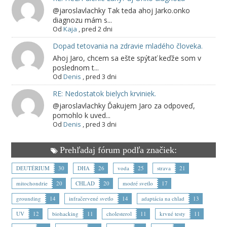
@jaroslavlachky Tak teda ahoj Jarko.onko
diagnozu mám s...
Od
Kaja
,
pred 2 dni
Dopad tetovania na zdravie mladého človeka.
Ahoj Jaro, chcem sa ešte spýtať keďže som v
poslednom t...
Od
Denis
,
pred 3 dni
RE: Nedostatok bielych krviniek.
@jaroslavlachky Ďakujem Jaro za odpoveď,
pomohlo k uved...
Od
Denis
,
pred 3 dni
Prehľadaj fórum podľa značiek:
DEUTÉRIUM
30
DHA
26
voda
25
strava
21
mitochondrie
20
CHLAD
20
modré svetlo
17
grounding
14
infračervené svetlo
14
adaptácia na chlad
13
UV
12
biohacking
11
cholesterol
11
krvné testy
11