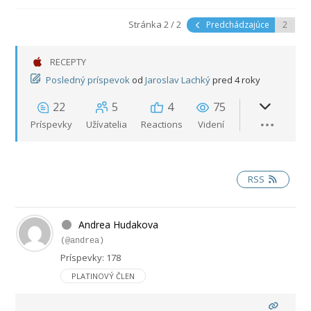
Stránka 2 / 2
Predchádzajúce
RECEPTY
Posledný príspevok
od
Jaroslav Lachký
pred 4 roky
22
5
4
75
Príspevky
Užívatelia
Reactions
Videní
RSS
Andrea Hudakova
(@andrea)
Príspevky: 178
PLATINOVÝ ČLEN