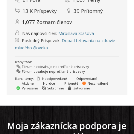
13 K
Príspevky
39
Prítomný
1,077
Zoznam členov
Náš najnovší člen:
Miroslava Stašová
Posledný Príspevok:
Dopad tetovania na zdravie
mladého človeka.
Ikony fóra:
Fórum neobsahuje neprečítané príspevky
Fórum obsahuje neprečítané príspevky
Ikona témy:
Neodpovedané
Odpovedané
Aktívne
Horúce
Pripnuté
Neschválené
Vyriešené
Súkromné
Zatvorené
Moja zákaznícka podpora je