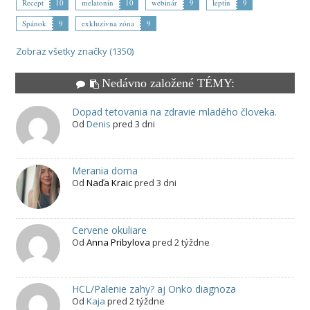
Recept
10
melatonín
10
webinár
9
leptín
9
Spánok
9
exkluzívna zóna
9
Zobraz všetky značky (1350)
Nedávno založené TÉMY:
Dopad tetovania na zdravie mladého človeka.
Od
Denis
pred 3 dni
Merania doma
Od
Naďa Kraic
pred 3 dni
Cervene okuliare
Od
Anna Pribylova
pred 2 týždne
HCL/Palenie zahy? aj Onko diagnoza
Od
Kaja
pred 2 týždne