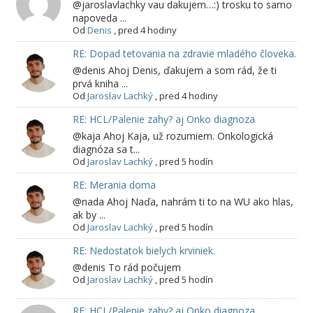
@jaroslavlachky vau dakujem…:) trosku to samo
napoveda ...
Od
Denis
,
pred 4 hodiny
RE: Dopad tetovania na zdravie mladého človeka.
@denis Ahoj Denis, ďakujem a som rád, že ti
prvá kniha ...
Od
Jaroslav Lachký
,
pred 4 hodiny
RE: HCL/Palenie zahy? aj Onko diagnoza
@kaja Ahoj Kaja, už rozumiem. Onkologická
diagnóza sa t...
Od
Jaroslav Lachký
,
pred 5 hodín
RE: Merania doma
@nada Ahoj Naďa, nahrám ti to na WU ako hlas,
ak by ...
Od
Jaroslav Lachký
,
pred 5 hodín
RE: Nedostatok bielych krviniek.
@denis To rád počujem
Od
Jaroslav Lachký
,
pred 5 hodín
RE: HCL/Palenie zahy? aj Onko diagnoza