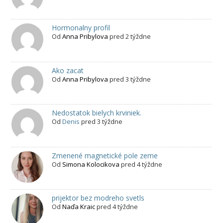
Hormonalny profil
Od
Anna Pribylova
pred 2 týždne
Ako zacat
Od
Anna Pribylova
pred 3 týždne
Nedostatok bielych krviniek.
Od
Denis
pred 3 týždne
Zmenené magnetické pole zeme
Od
Simona Kolocikova
pred 4 týždne
prijektor bez modreho svetls
Od
Naďa Kraic
pred 4 týždne