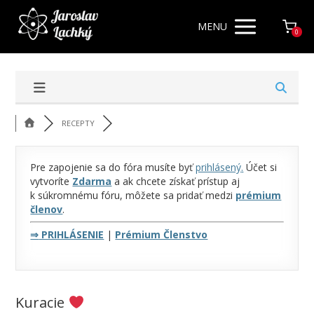
MENU
0
RECEPTY
Pre zapojenie sa do fóra musíte byť
prihlásený
.
Účet si
vytvoríte
Zdarma
a ak chcete získať prístup aj
k súkromnému fóru, môžete sa pridať medzi
prémium
členov
.
⇒
PRIHLÁSENIE
|
Prémium Členstvo
Kuracie