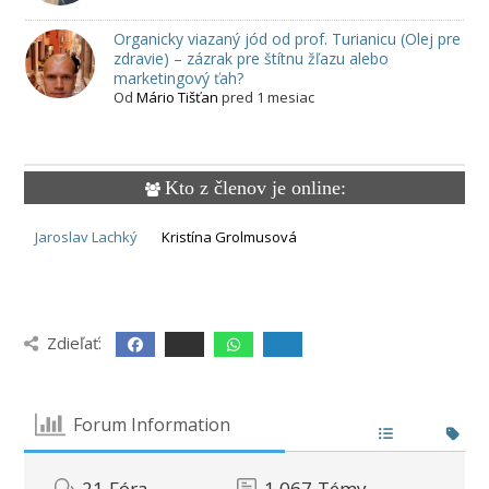
Organicky viazaný jód od prof. Turianicu (Olej pre
zdravie) – zázrak pre štítnu žľazu alebo
marketingový ťah?
Od
Mário Tišťan
pred 1 mesiac
Kto z členov je online:
Jaroslav Lachký
Kristína Grolmusová
Zdieľať:
Forum Information
21
Fóra
1,067
Témy