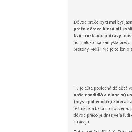
⠀
⠀
Dôvod prečo by ti mal byť jas
prečo v čreve klesá pH kvô
kvôli rozkladu potravy musí
no málokto sa zamýšľa prečo. T
protóny. Vidíš? Nie je to len o 
⠀
⠀
⠀
Tu je ešte posledná dôležitá 
naše chodidlá a dlane sú u
(mysli polovodiče) zbierali a
reštrikciela kalórií prirodzená
dôvod prečo je dnes veľa ľudí
strácajú.
Toto je veľmi dôležité. Dávnej