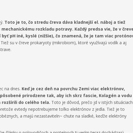
ný.
Toto je to, čo stredu čreva dáva kladnejší el. náboj a tiež
li mechanickému rozkladu potravy. Každý predsa vie, že v črev
 byť pH iné, kyslé (nižšie), čo znamená, že je tam viac protóno
iež su v čreve prokaryoty (mikrobiom), ktoré využívajú vodík a aj
strave.
vec na dnes.
Keď je cez deň na povrchu Zemi viac elektrónov,
spôsobené prirodzene tak, aby ich skrz fascie, Kolagén a vodu
 rozšírili do celého tela.
Toto je dôvod, prečo jd v istých situáciach
, pretože evtedy nepotrebujeme toľko elektrónov z jedla. Tiež je to
 obéznych, a majú nezastaviteln~ chute na sladké, keďže elektróny
šie články o polovodičoch a proteínoch ti verím teraz dochádzajú