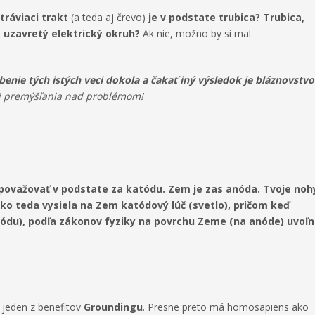
 tráviaci trakt
(a teda aj črevo)
je v podstate trubica? Trubica,
 uzavretý elektrický okruh?
Ak nie, možno by si mal.
benie tých istých veci dokola a čakať iný výsledok je bláznovstvo
aj premýšľania nad problémom!
ovažovať v podstate za katódu. Zem je zas anóda. Tvoje noh
nko teda vysiela na Zem katódový lúč (svetlo), pričom keď
ódu), podľa zákonov fyziky na povrchu Zeme (na anóde) uvoľn
o jeden z benefitov
Groundingu
. Presne preto má homosapiens ako