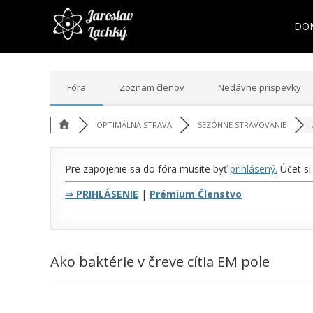
DO
Fóra
Zoznam členov
Nedávne príspevky
OPTIMÁLNA STRAVA
SEZÓNNE STRAVOVANIE
Pre zapojenie sa do fóra musíte byť
prihlásený
.
Účet si
⇒
PRIHLÁSENIE
|
Prémium Členstvo
Ako baktérie v čreve cítia EM pole