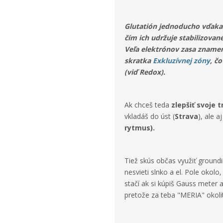
Glutatión jednoducho vďaka 
čím ich udržuje stabilizova
Veľa elektrónov zasa znamená
skratka
Exkluzívnej zóny
, č
(viď Redox).
Ak chceš teda
zlepšiť svoje 
vkladáš do úst (
Strava
), ale a
rytmus).
Tiež skús občas využiť ground
nesvieti slnko a el. Pole okolo,
stačí ak si kúpiš Gauss meter 
pretože za teba "MERIA" okol
⠀