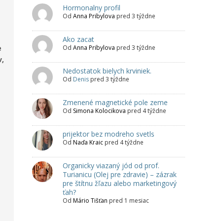
Hormonalny profil
Od
Anna Pribylova
pred 3 týždne
Ako zacat
e
Od
Anna Pribylova
pred 3 týždne
v,
Nedostatok bielych krviniek.
Od
Denis
pred 3 týždne
Zmenené magnetické pole zeme
Od
Simona Kolocikova
pred 4 týždne
prijektor bez modreho svetls
Od
Naďa Kraic
pred 4 týždne
Organicky viazaný jód od prof.
Turianicu (Olej pre zdravie) – zázrak
pre štítnu žľazu alebo marketingový
ťah?
Od
Mário Tišťan
pred 1 mesiac