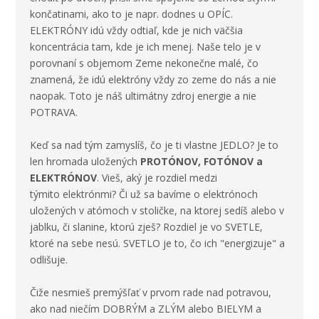
končatinami, ako to je napr. dodnes u OPÍC.
ELEKTRÓNY idú vždy odtiaľ, kde je nich väčšia
koncentrácia tam, kde je ich menej. Naše telo je v
porovnaní s objemom Zeme nekonečne malé, čo
znamená, že idú elektróny vždy zo zeme do nás a nie
naopak. Toto je náš ultimátny zdroj energie a nie
POTRAVA.
Keď sa nad tým zamyslíš, čo je ti vlastne JEDLO? Je to
len hromada uložených
PROTÓNOV, FOTÓNOV a
ELEKTRÓNOV
. Vieš, aký je rozdiel medzi
týmito elektrónmi? Či už sa bavíme o elektrónoch
uložených v atómoch v stoličke, na ktorej sedíš alebo v
jablku, či slanine, ktorú zješ? Rozdiel je vo SVETLE,
ktoré na sebe nesú. SVETLO je to, čo ich "energizuje" a
odlišuje.
Čiže nesmieš premýšľať v prvom rade nad potravou,
ako nad niečím DOBRÝM a ZLÝM alebo BIELYM a