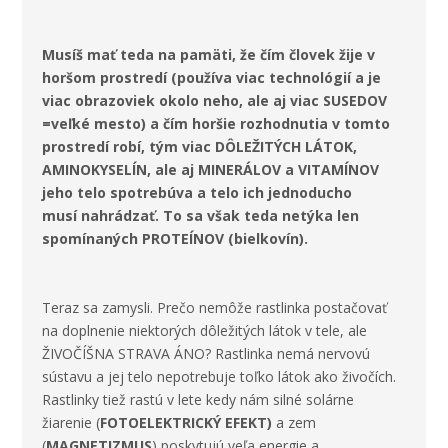
Musíš mať teda na pamäti, že čím človek žije v
horšom prostredí (používa viac technológií a je
viac obrazoviek okolo neho, ale aj viac SUSEDOV
=veľké mesto) a čím horšie rozhodnutia v tomto
prostredí robí, tým viac DÔLEŽITÝCH LÁTOK,
AMINOKYSELÍN, ale aj MINERÁLOV a VITAMÍNOV
jeho telo spotrebúva a telo ich jednoducho
musí nahrádzať. To sa však teda netýka len
spomínaných PROTEÍNOV (bielkovín).
Teraz sa zamysli. Prečo nemôže rastlinka postačovať
na doplnenie niektorých dôležitých látok v tele, ale
ŽIVOČÍŠNA STRAVA ÁNO? Rastlinka nemá nervovú
sústavu a jej telo nepotrebuje toľko látok ako živočích.
Rastlinky tiež rastú v lete kedy nám silné solárne
žiarenie (
FOTOELEKTRICKÝ EFEKT)
a zem
(
MAGNETIZMUS
) poskytujú veľa energie a