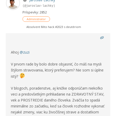
(@jaroslav-lachky)
Príspevky: 2852
Administrator
Absolvent Mito hack #2023 s deutériom
Ahoj
@zuzi
V prvom rade by bolo dobre objasniť, čo máš na mysli
štýlom stravovania, ktorý preferujem? Nie som si úplne
istý?
V blogoch, poradenstve, aj knižke odporúčam niekoľko
veci a predovšetkým prihliadanie na ZDRAVOTNÝ STAV,
vek a PROSTREDIE daného človeka. Zväčša to spadá
minimálne zo začiatku, keď sa človek rozhodne vykonať
nejaké zmeny, viac ku živočíšnej strave a dostatkom