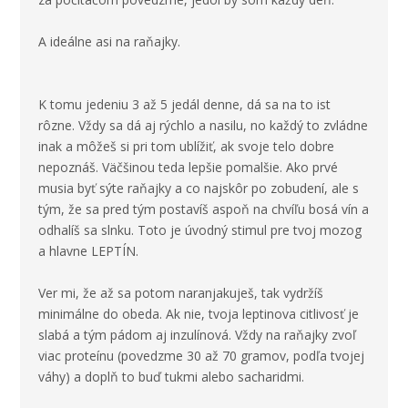
A ideálne asi na raňajky.
K tomu jedeniu 3 až 5 jedál denne, dá sa na to ist
rôzne. Vždy sa dá aj rýchlo a nasilu, no každý to zvládne
inak a môžeš si pri tom ublížiť, ak svoje telo dobre
nepoznáš. Väčšinou teda lepšie pomalšie. Ako prvé
musia byť sýte raňajky a co najskôr po zobudení, ale s
tým, že sa pred tým postavíš aspoň na chvíľu bosá vín a
odhalíš sa slnku. Toto je úvodný stimul pre tvoj mozog
a hlavne LEPTÍN.
Ver mi, že až sa potom naranjakuješ, tak vydržíš
minimálne do obeda. Ak nie, tvoja leptinova citlivosť je
slabá a tým pádom aj inzulínová. Vždy na raňajky zvoľ
viac proteínu (povedzme 30 až 70 gramov, podľa tvojej
váhy) a doplň to buď tukmi alebo sacharidmi.