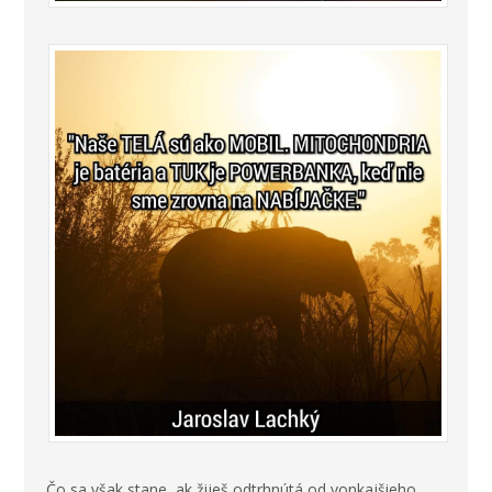
Čo sa však stane, ak žiješ odtrhnútá od vonkajšieho