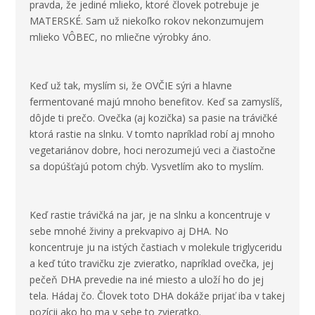
pravda, že jediné mlieko, ktoré človek potrebuje je
MATERSKÉ. Sam už niekoľko rokov nekonzumujem
mlieko VÔBEC, no mliečne výrobky áno.
Keď už tak, myslím si, že OVČIE sýri a hlavne
fermentované majú mnoho benefitov. Keď sa zamyslíš,
dôjde ti prečo. Ovečka (aj kozička) sa pasie na trávičké
ktorá rastie na slnku. V tomto napríklad robí aj mnoho
vegetariánov dobre, hoci nerozumejú veci a čiastočne
sa dopúšťajú potom chýb. Vysvetlím ako to myslím.
Keď rastie trávičká na jar, je na slnku a koncentruje v
sebe mnohé živiny a prekvapivo aj DHA. No
koncentruje ju na istých častiach v molekule triglyceridu
a keď túto travičku zje zvieratko, napríklad ovečka, jej
pečeň DHA prevedie na iné miesto a uloží ho do jej
tela. Hádaj čo. Človek toto DHA dokáže prijať iba v takej
pozícii ako ho ma v sebe to zvieratko.