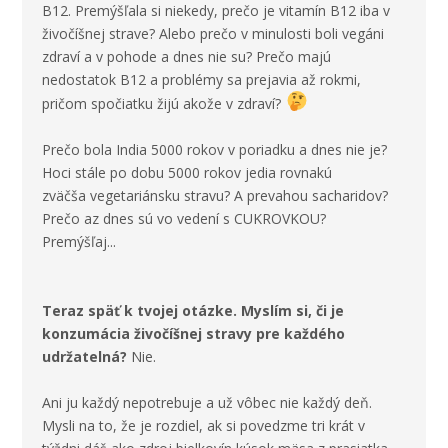
B12. Premýšľala si niekedy, prečo je vitamín B12 iba v
živočíšnej strave? Alebo prečo v minulosti boli vegáni
zdraví a v pohode a dnes nie su? Prečo majú
nedostatok
B12
a problémy sa prejavia až rokmi,
pričom spočiatku žijú akože v zdraví?
Prečo bola India 5000 rokov v poriadku a dnes nie je?
Hoci stále po dobu 5000 rokov jedia rovnakú
zväčša vegetariánsku stravu? A prevahou sacharidov?
Prečo az dnes sú vo vedení s CUKROVKOU?
Premýšľaj...
Teraz späť k tvojej otázke. Myslím si, či je
konzumácia živočíšnej stravy pre každého
udržatelná?
Nie.
Ani ju každý nepotrebuje a už vôbec nie každý deň.
Mysli na to, že je rozdiel, ak si povedzme tri krát v