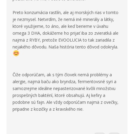
Preto konzumácia rastlín, ale aj morských rias v tomto
je nezmysel. Netvrdím, že nemá iné minerály a látky,
ktoré využijeme, to áno, ale keď berieme v úvahu
omega 3 DHA, dokážeme ho prijať iba zo zvieratká ale
najmä z RYBY, pretože EVOOLUCIA to tak zariadila z
nejakého dôvodu. Naša história tento dôvod odokryla.
Čiže odporúčam, ak s tým človek nemá problémy a
alergie, najmä baču ako bryndza, fermentovsné syri a
samozrejme ideálne nepasterizované kvôli množstvu
prospešných baktérií, ktoré obsahujú. Aj kefiry a
podobne sú fajn. Ale vždy odporúčam najmä z ovečky,
pripadne z kozičky a z kravského nie.