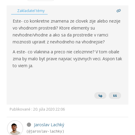
Zakladateľ témy
Este- co konkretne znamena ze clovek zije alebo nezije
vo vhodnom prostredi? Ktore elementy su
nevhodne/vhodne a ako sa da prostredie v ramci
moznosti upravit z nevhodneho na vhodnejsie?
A este- co vlaknina a preco nie celozrnne? V tom obale
zrna by malo byt prave najviac vyzivnych veci. Aspon tak
to viem ja.
Publikované : 20. júla 2020 22:06
Jaroslav Lachký
(@jaroslav-lachky)