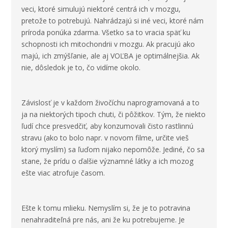
veci, ktoré simulujú niektoré centrá ich v mozgu,
pretože to potrebujú. Nahrádzajú si iné veci, ktoré nám
príroda ponúka zdarma. Všetko sa to vracia späť ku
schopnosti ich mitochondrii v mozgu. Ak pracujú ako
majú, ich zmýšľanie, ale aj VOĽBA je optimálnejšia. Ak
nie, dôsledok je to, čo vidíme okolo.
Závislosť je v každom živočíchu naprogramovaná a to
ja na niektorých tipoch chuti, či pôžitkov. Tým, že niekto
ľudí chce presvedčiť, aby konzumovali čisto rastlinnú
stravu (ako to bolo napr. v novom filme, určite vieš
ktorý myslím) sa ľuďom nijako nepomôže. Jediné, čo sa
stane, že prídu o ďalšie významné látky a ich mozog
ešte viac atrofuje časom.
Ešte k tomu mlieku. Nemyslím si, že je to potravina
nenahraditeľná pre nás, ani že ku potrebujeme. Je