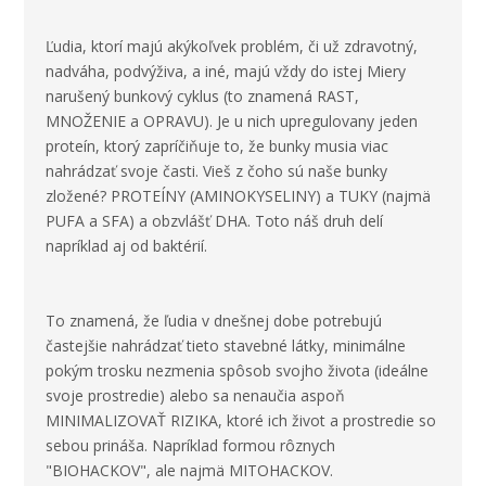
Ľudia, ktorí majú akýkoľvek problém, či už zdravotný,
nadváha, podvýživa, a iné, majú vždy do istej Miery
narušený bunkový cyklus (to znamená RAST,
MNOŽENIE a OPRAVU). Je u nich upregulovany jeden
proteín, ktorý zapríčiňuje to, že bunky musia viac
nahrádzať svoje časti. Vieš z čoho sú naše bunky
zložené? PROTEÍNY (AMINOKYSELINY) a TUKY (najmä
PUFA a SFA) a obzvlášť DHA. Toto náš druh delí
napríklad aj od baktérií.
To znamená, že ľudia v dnešnej dobe potrebujú
častejšie nahrádzať tieto stavebné látky, minimálne
pokým trosku nezmenia spôsob svojho života (ideálne
svoje prostredie) alebo sa nenaučia aspoň
MINIMALIZOVAŤ RIZIKA, ktoré ich život a prostredie so
sebou prináša. Napríklad formou rôznych
"BIOHACKOV", ale najmä MITOHACKOV.