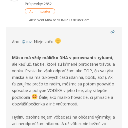
Príspevky: 2852
Administrator
Absolvent Mito hack #2023 s deutériom
Ahoj
@zuzi
Nieje začo
Mäso má vždy máličko DHA v porovnaní s rybami
,
ale keď už, tak tie, ktoré sú kŕmené prirodzene trávou a
vonku. Prasiatko však odporúčam ako TOP, čo sa týka
maska a najmä tukových časti (slanina, bôčik, atď.). Ak
ťa zaujíma prečo to radím, môžme sa potom pobaviť o
spôsobe a pohybe VODÍKA v jeho tele, aby si lepšie
pochopila
Ďalej ako mäsko hovädzie, či jahňacie a
obzvlášť pečienka a iné vnútornosti.
Hydinu osobne nejem vôbec (až na občasné výnimky) a
ani neodporúčam nikomu. A už vôbec nie bežné zo