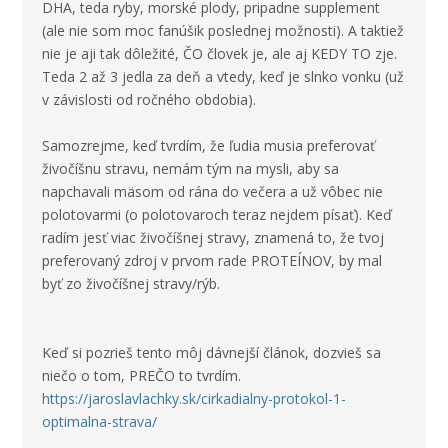
DHA, teda ryby, morské plody, pripadne supplement
(ale nie som moc fanúšik poslednej možnosti). A taktiež
nie je aji tak dôležité, ČO človek je, ale aj KEDY TO zje.
Teda 2 až 3 jedla za deň a vtedy, keď je slnko vonku (už
v závislosti od ročného obdobia).
Samozrejme, keď tvrdím, že ľudia musia preferovať
živočíšnu stravu, nemám tým na mysli, aby sa
napchavali mäsom od rána do večera a už vôbec nie
polotovarmi (o polotovaroch teraz nejdem písať). Keď
radím jesť viac živočíšnej stravy, znamená to, že tvoj
preferovaný zdroj v prvom rade PROTEÍNOV, by mal
byť zo živočíšnej stravy/rýb.
Keď si pozrieš tento môj dávnejší článok, dozvieš sa
niečo o tom, PREČO to tvrdím.
https://jaroslavlachky.sk/cirkadialny-protokol-1-
optimalna-strava/