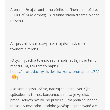
A ver mi, že aj v tomto má všetko dočinenia, množstvo
ELEKTRÓNOV v mozgu. A rasinna strava ti sama o sebe
nezvráti.
A k problému s mäsovým priemyslom, rybám a
toxinom a mlieku.
(O tých rybách a toxinoch som hodil radšej novú tému
medzi DHA, tak tam to nájdeš:
https://jaroslavlachky.sk/clenska-zona/forum/postid/32/
)
Ako som napísal vyššie, naozaj sa uberá svet zlým
spôsobom v tomto, konzumácia mäsa je vysoká,
predovšetkým hydiny, no práveže ľudia jedia nevhodné
mäso a v nevhodnej podobe (zvyčajne spracované a v