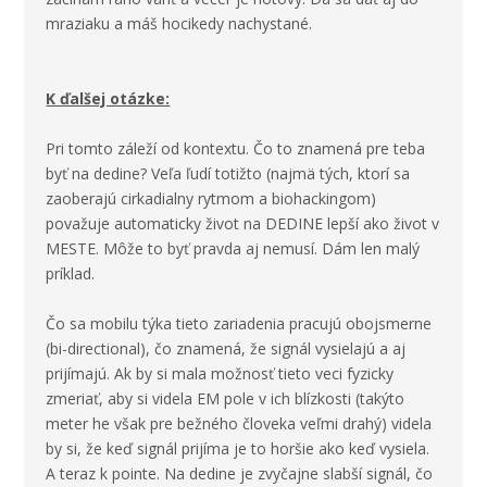
mraziaku a máš hocikedy nachystané.
K ďalšej otázke:
Pri tomto záleží od kontextu. Čo to znamená pre teba
byť na dedine? Veľa ľudí totižto (najmä tých, ktorí sa
zaoberajú cirkadialny rytmom a biohackingom)
považuje automaticky život na DEDINE lepší ako život v
MESTE. Môže to byť pravda aj nemusí. Dám len malý
príklad.
Čo sa mobilu týka tieto zariadenia pracujú obojsmerne
(bi-directional), čo znamená, že signál vysielajú a aj
prijímajú. Ak by si mala možnosť tieto veci fyzicky
zmeriať, aby si videla EM pole v ich blízkosti (takýto
meter he však pre bežného človeka veľmi drahý) videla
by si, že keď signál prijíma je to horšie ako keď vysiela.
A teraz k pointe. Na dedine je zvyčajne slabší signál, čo