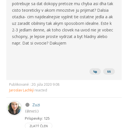
potrebuje sa dat dokopy pretoze mu chyba asi dha tak
cisto teoreticky v akom mnozstve ju prijimat? Dalsia
otazka- cim najidealnejsie vyplnit tie ostatne jedla a ak
uz zaradit obilniny tak akym sposobom idealne. Este k
2-3 jedlam denne, ak toho clovek na uvod nie je vobec
schopny, je lepsie proste vydrzat a byt hladny alebo
napr. Dat si ovocie? Dakujem
Publikované : 20. júla 2020 9:08
Jaroslav Lachký
reacted
Zuzi
(@zuzi)
Príspevky: 125
ZLATÝ ČLEN