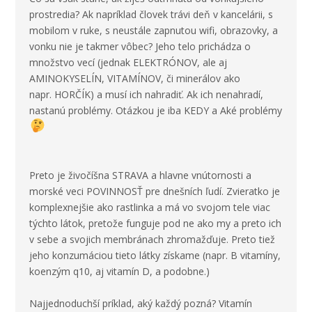
prostredia? Ak napríklad človek trávi deň v kancelárii, s
mobilom v ruke, s neustále zapnutou wifi, obrazovky, a
vonku nie je takmer vôbec? Jeho telo prichádza o
množstvo vecí (jednak ELEKTRÓNOV, ale aj
AMINOKYSELÍN, VITAMÍNOV, či minerálov ako
napr. HORČÍK) a musí ich nahradiť. Ak ich nenahradí,
nastanú problémy. Otázkou je iba KEDY a Aké problémy
Preto je živočíšna STRAVA a hlavne vnútornosti a
morské veci POVINNOSŤ pre dnešních ľudí. Zvieratko je
komplexnejšie ako rastlinka a má vo svojom tele viac
týchto látok, pretože funguje pod ne ako my a preto ich
v sebe a svojich membránach zhromažďuje. Preto tiež
jeho konzumáciou tieto látky získame (napr.
B vitamíny
,
koenzým q10
, aj
vitamín D
, a podobne.)
Najjednoduchší príklad, aký každý pozná? Vitamín