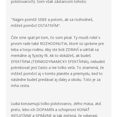
polotovaroch). Som však zástancom tohoto:
"Najprv pomôž SEBE a potom, ak sa rozhodneš,
môžeš pomôcť OSTATNÝM".
Čiže sme späť pri tom, čo som písal. Ty musíš robiť v
prvom rade také ROZHODNUTIA, ktoré sú správne pre
teba a tvoju rodinu. Aby ste boli ZDRAVÍ a udržali sa
mentálne aj fyzicky fit. Ak to dokážeš, ak budeš
EFEKTÍVNA (TERMODYNAMICKY EFEKTÍVNA), nebudeš
potrebovať jesť často a nie toľko veľa. To znamená, že
môžeš pomôcť aj v tomto planéte a priemyslu, keď to
následne budeš predávať aj ďalej a okoliu. Toto je za
mňa cesta.
Ľudia konzumujú toľko polotovarov, zlého mäsa, atď.
preto, lebo ich DOPAMÍN a schopnosť KONAŤ
INTUITÍVNE a SPRÁVNE je tak zničená, že vyberajú