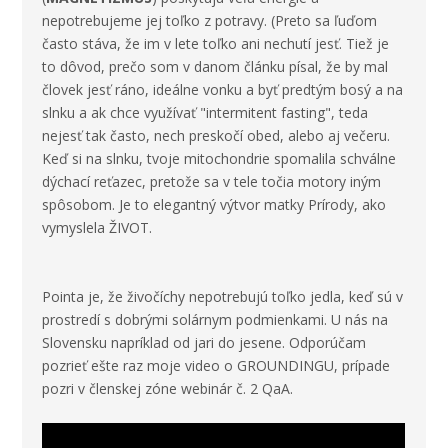
nepotrebujeme jej toľko z potravy. (Preto sa ľuďom
často stáva, že im v lete toľko ani nechutí jesť. Tiež je
to dôvod, prečo som v danom článku písal, že by mal
človek jesť ráno, ideálne vonku a byť predtým bosý a na
slnku a ak chce využívať "
intermitent fasting"
, teda
nejesť tak často, nech preskočí obed, alebo aj večeru.
Keď si na slnku, tvoje mitochondrie spomalila schválne
dýchací reťazec, pretože sa v tele točia motory iným
spôsobom. Je to elegantný výtvor matky Prírody, ako
vymyslela ŽIVOT.
Pointa je, že živočíchy nepotrebujú toľko jedla, keď sú v
prostredí s dobrými solárnym podmienkami. U nás na
Slovensku napríklad od jari do jesene. Odporúčam
pozrieť ešte raz moje video o
GROUNDINGU
, prípade
pozri v členskej zóne
webinár č. 2 QaA
.