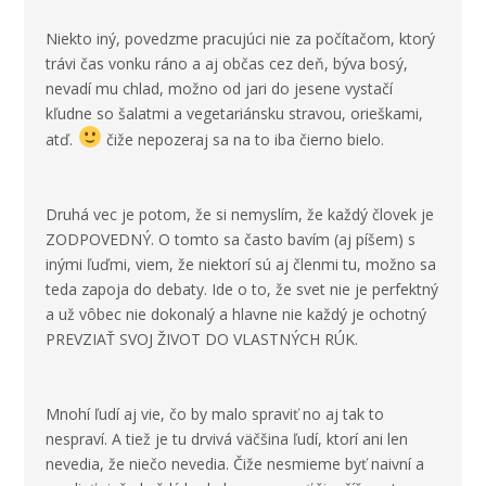
Niekto iný, povedzme pracujúci nie za počítačom, ktorý
trávi čas vonku ráno a aj občas cez deň, býva bosý,
nevadí mu chlad, možno od jari do jesene vystačí
kľudne so šalatmi a vegetariánsku stravou, orieškami,
atď.
čiže nepozeraj sa na to iba čierno bielo.
Druhá vec je potom, že si nemyslím, že každý človek je
ZODPOVEDNÝ. O tomto sa často bavím (aj píšem) s
inými ľuďmi, viem, že niektorí sú aj členmi tu, možno sa
teda zapoja do debaty. Ide o to, že svet nie je perfektný
a už vôbec nie dokonalý a hlavne nie každý je ochotný
PREVZIAŤ SVOJ ŽIVOT DO VLASTNÝCH RÚK.
Mnohí ľudí aj vie, čo by malo spraviť no aj tak to
nespraví. A tiež je tu drvivá väčšina ľudí, ktorí ani len
nevedia, že niečo nevedia. Čiže nesmieme byť naivní a