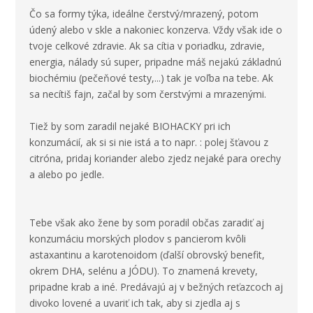
Čo sa formy týka, ideálne čerstvý/mrazený, potom
údený alebo v skle a nakoniec konzerva. Vždy však ide o
tvoje celkové zdravie. Ak sa cítia v poriadku, zdravie,
energia, nálady sú super, pripadne máš nejakú základnú
biochémiu (pečeňové testy,...) tak je voľba na tebe. Ak
sa necítiš fajn, začal by som čerstvými a mrazenými.
Tiež by som zaradil nejaké BIOHACKY pri ich
konzumácií, ak si si nie istá a to napr. : polej šťavou z
citróna, pridaj koriander alebo zjedz nejaké para orechy
a alebo po jedle.
Tebe však ako žene by som poradil občas zaradiť aj
konzumáciu morských plodov s pancierom kvôli
astaxantinu a karotenoidom (ďalší obrovský benefit,
okrem DHA, selénu a JÓDU). To znamená krevety,
pripadne krab a iné. Predávajú aj v bežných reťazcoch aj
divoko lovené a uvariť ich tak, aby si zjedla aj s