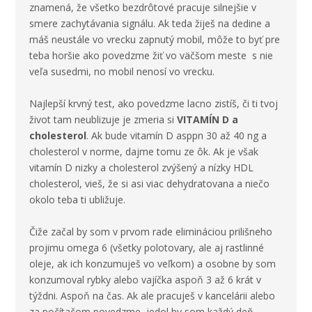
znamená, že všetko bezdrôtové pracuje silnejšie v
smere zachytávania signálu. Ak teda žiješ na dedine a
máš neustále vo vrecku zapnutý mobil, môže to byť pre
teba horšie ako povedzme žiť vo väčšom meste s nie
veľa susedmi, no mobil nenosí vo vrecku.
Najlepší krvný test, ako povedzme lacno zistíš, či ti tvoj
život tam neublizuje je zmeria si
VITAMÍN D a
cholesterol
. Ak bude vitamín D asppn 30 až 40 ng a
cholesterol v norme, dajme tomu ze ôk. Ak je však
vitamín D nizky a cholesterol zvýšený a nízky HDL
cholesterol, vieš, že si asi viac dehydratovana a niečo
okolo teba ti ubližuje.
Čiže začal by som v prvom rade elimináciou prilišneho
projimu omega 6 (všetky polotovary, ale aj rastlinné
oleje, ak ich konzumuješ vo veľkom) a osobne by som
konzumoval rybky alebo vajíčka aspoň 3 až 6 krát v
týždni. Aspoň na čas. Ak ale pracuješ v kancelárii alebo
za počítačom povedzme, jedol by som každý deň.