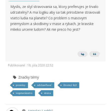
Myslis, ze styl stravovania sa, ktory preferujes je trvalo
udrzatelny? A ma logiku aby sa tak prirodzene stravovali
vsetci ludia na planete? Co problem s masovym
priemyslom a skodliviny v mase a rybach. Je kravske
mlieko urcene ludom? Ak nie preco ho jest?
Publikované : 18. júla 2020 22:52
Značky témy
proteíny
udržateľnosť
životný štýl
vegetariánstvo
strava
Jaroslav Lachký