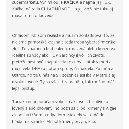
supermarketu. Výnimkou je
KAČICA
a najmä jej TUK.
Kačka má rada CHLADNÚ VODU a jej zloženie tuku aj
mäsa tomu odpovedá.
Ohľadom rýb
som realista a musím zohľadňovať to, že
nie sme primorská krajina a teda treba vyberať "menšie
zlo". To znamená buď balená, mrazená alebo konzerva.
Ideálne sú vždy ako TOP Sardinky (kvôli ich životu,
pretože nestihnú spapat veľa toxínov a látok v mori a
majú veľa DHA) a potom šproty, či makrela. Za mňa aj
Ustrice, no tie u nás na SK zoženieš asi iba v Metre a aj
divoko lovené. Ty sú však ti zahraničia, tak možno máš
lepší prístup.
Tuniaka neodporúčam vôbec a ak losos, tak divoko
lovený alebo chovaný, no pozri sa či bol kŕmený s Algae
alebo iba tŕňom a odpadom. Niekedy sa to dá do
hľadať na stránke. Ak bol kŕmený prvým, kúp.