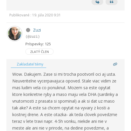
Publikované : 19. júla 2020 9:31
Zuzi
(@zuzi)
Príspevky: 125
ZLATÝ ČLEN
Zakladateľ témy
Wow. Dakujem. Zase si mi trocha pootvoril oci aj usta.
Neuveritelne vycerpavajuca opoved. Stale viac vidim ze
mas ludim vela co ponuknut. Mozem sa este opytat
ktore konkretne ryby a maso maju vela DHA (sardinky a
vnutornosti z prasata si spominal) a ak si dat uz maso
tak ake? A este sa chcem opytat na vyvary z kosti a
kostnej drene. A este otazka- ak teda clovek povedzme
teraz v lete travi napr. 4-5h vonku, niekde ani nie v
meste ale ani nie v prirode, na dedine povedzme, a