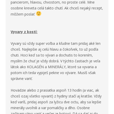
pancierom, hlavou, chvostom, no proste celé. Mne
osobne kreveta celá takto chutí. Ak chceš nejaký recept,
môžem poslať
Vyvary z kostí:
Vyvary sú vždy super voľba a kľudne tam pridaj aké len
chceš. Najlepšie aj celú hlavu a čokoľvek, to už podľa
chuti. Hoci keď sa to vývari a dochutis to korením,
myslím že chuť je vždy dobrá. V týchto častiach je veľa
látok ako KOLAGÉN a MINERÁLY, ktoré sa vyvaria a
potom ich teda vypiješ pekne vo vývare. Musíš však
správne variť.
Hovädzie alebo z prasiatka aspoň 13 hodín (a viac, ak
chceš ozaj všetko vyvariť) z hydiny stačí aj kratšie. Vždy
keď varíš, pridaj aspoň za lyžicu dve octu, aby sa lepšie
minerály uvoľnili a var pomaličky a dlho. Osobne
začínam ráno variť a večer je hotový. Dá sa dať aj do