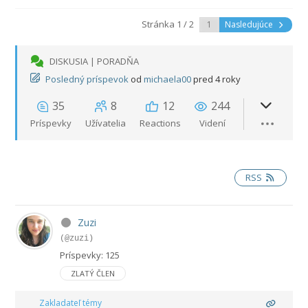
Stránka 1 / 2
Nasledujúce
DISKUSIA | PORADŇA
Posledný príspevok
od
michaela00
pred 4 roky
35
8
12
244
Príspevky
Užívatelia
Reactions
Videní
RSS
Zuzi
(@zuzi)
Príspevky: 125
ZLATÝ ČLEN
Zakladateľ témy