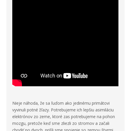
Nieje náhoda, že sa ľuďom ako jedinému primátovi
vyvinuli potné žľazy. Potrebujeme ich lepšiu asimiláciu
elektrónov zo zeme, ktoré zas potrebujeme na pohon
mozgu, pretože keď sme zliezli zo stromov a začali
chodiť po dvoch, prišli sme spojenie so zemou štyrmi