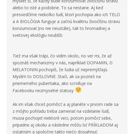
myslieť si, že každý bude konzumovať živočíšnu stravu
alebo to isté a podobne. To sa nestane. Aj keď
presvedčíme niekoľko ľudí, ktorí pochopia ako ich TELO
a A BIOLÓGIA funguje a začnú kvalitnu živočíšnu stravu
konzumovať (no nie neustále), tak to hromadnej a
svetovej ekológiu neublíži.
Tiež ma však trápi, čo vidím okolo, no ver mi, že až
spoznáš mechanizmy v nás, napríklad DOPAMIN, či
MELATONIN pochopíš, že ľudia už nepremýšľajú.
Myslím to DOSLOVNE. Stačí, ak sa pozrieš na
priemerného pubertiaka, ako scrolluje na
Facebooku nezmyselné statusy
Ak im však chceš pomôcť a aj planéte v prvom rade sa
z môjho pohľadu treba zameriať na vzdelanie ľudí,
musia pochopiť niektoré veci, potom pomôcť sebe,
pripadne aj okoliu a následne môžu ísť PRÍKLADOM aj
ostatným a spoločne takto niečo dosiahnuť.