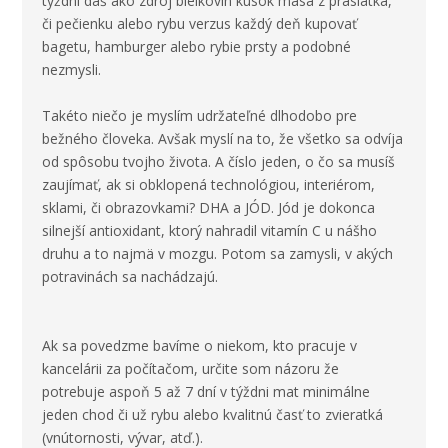
týždni dáš ako zdroj bielkovín kúsok mäsa z prasiatka,
či pečienku alebo rybu verzus každý deň kupovať
bagetu, hamburger alebo rybie prsty a podobné
nezmysli.
Takéto niečo je myslím udržateľné dlhodobo pre
bežného človeka. Avšak myslí na to, že všetko sa odvíja
od spôsobu tvojho života. A číslo jeden, o čo sa musíš
zaujímať, ak si obklopená technológiou, interiérom,
sklami, či obrazovkami? DHA a JÓD. Jód je dokonca
silnejší antioxidant, ktorý nahradil vitamín C u nášho
druhu a to najmä v mozgu. Potom sa zamysli, v akých
potravinách sa nachádzajú.
Ak sa povedzme bavíme o niekom, kto pracuje v
kancelárii za počítačom, určite som názoru že
potrebuje aspoň 5 až 7 dní v týždni mat minimálne
jeden chod či už rybu alebo kvalitnú časť to zvieratká
(vnútornosti, vývar, atď.).