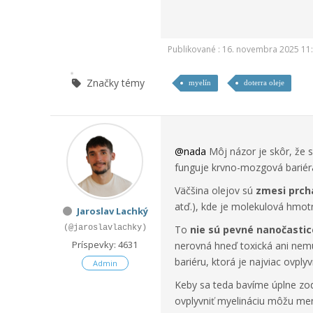
Publikované : 16. novembra 2025 11
Značky témy
myelín
doterra oleje
@nada
Môj názor je skôr, že 
funguje krvno-mozgová bariéra
Väčšina olejov sú
zmesi prch
atď.), kde je molekulová hmotn
Jaroslav Lachký
(@jaroslavlachky)
To
nie sú pevné nanočastic
Príspevky: 4631
nerovná hneď toxická ani nemu
bariéru, ktorá je najviac ovpl
Admin
Keby sa teda bavíme úplne zo
ovplyvniť myelináciu môžu men