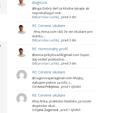
diagnoza
@kaja Dobrý deň (a kľudne tykajte ak
neprekáža),pri onk...
Od
Jaroslav Lachký
,
pred 3 dni
RE: Cervene okuliare
Ahoj Anna,som rád, že ste okuliare pre
dcérku ...
Od
Jaroslav Lachký
,
pred 3 dni
RE: Hormonalny profil
@anna-pribylova282gmail-com Super,
daj vedieť priebežne...
Od
Jaroslav Lachký
,
pred 3 dni
RE: Cervene okuliare
@zagorovajanagmail-com Ahojky,
dakujem pekne za info, t...
Od
Anna Pribylova
,
pred 1 týždeň
RE: Cervene okuliare
Ahoj Anka, prakticke hladisko, ja nosim
dioptricke okul...
Od
Jana Zagorová
,
pred 1 týždeň