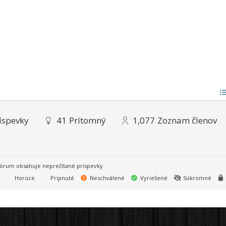
íspevky
41
Prítomný
1,077
Zoznam členov
órum obsahuje neprečítané príspevky
Horúce
Pripnuté
Neschválené
Vyriešené
Súkromné