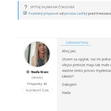
SPÝTAJ SA JARA NA ČOKOĽVEK
Posledný príspevok
od
Jaroslav Lachký
pred 9 mesiac
Zakladateľ témy
Ahoj Jari,
chcem sa opytat, raz mi jedna
olejov pretoze maju tak male c
vlastne tento proces myeliniz
Naďa Kraic
taketo?
(@nada)
Príspevky: 83
Dakujem
PLATINOVÝ ČLEN
Nada