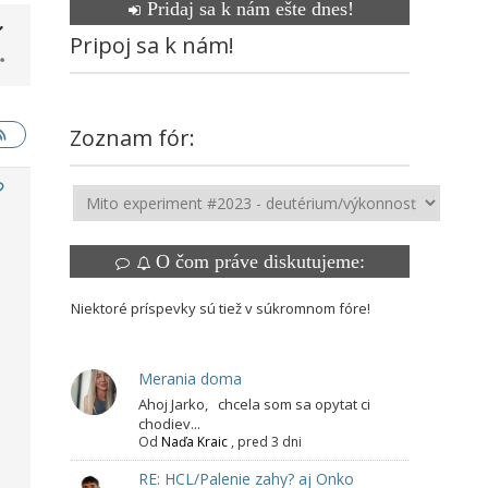
Pridaj sa k nám ešte dnes!
Pripoj sa k nám!
Zoznam fór:
O čom práve diskutujeme:
Niektoré príspevky sú tiež v súkromnom fóre!
o
Merania doma
Ahoj Jarko, chcela som sa opytat ci
chodiev...
Od
Naďa Kraic
,
pred 3 dni
RE: HCL/Palenie zahy? aj Onko