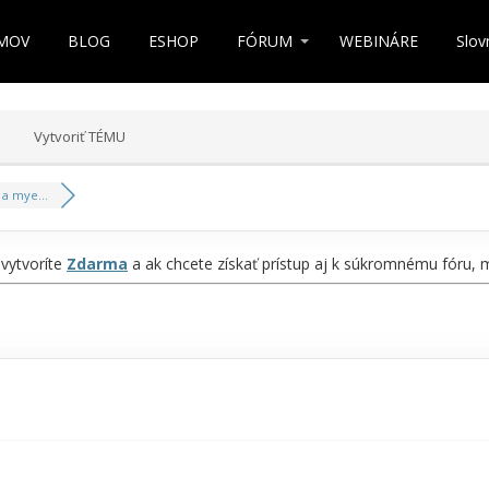
MOV
BLOG
ESHOP
FÓRUM
WEBINÁRE
Slov
Vytvoriť TÉMU
 a mye...
 vytvoríte
Zdarma
a ak chcete získať prístup aj k súkromnému fóru,