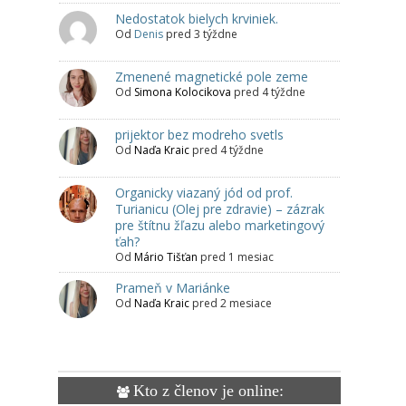
Nedostatok bielych krviniek.
Od
Denis
pred 3 týždne
Zmenené magnetické pole zeme
Od
Simona Kolocikova
pred 4 týždne
prijektor bez modreho svetls
Od
Naďa Kraic
pred 4 týždne
Organicky viazaný jód od prof.
Turianicu (Olej pre zdravie) – zázrak
pre štítnu žľazu alebo marketingový
ťah?
Od
Mário Tišťan
pred 1 mesiac
Prameň v Mariánke
Od
Naďa Kraic
pred 2 mesiace
Kto z členov je online: