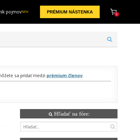
ník pojmov
PRÉMIUM NÁSTENKA
NEW
0
 môžete sa pridať medzi
prémium členov
.
Hľadať na fóre: