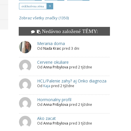
exkluzívna zóna
9
Zobraz všetky značky (1350)
Nedávno založené TÉMY:
Merania doma
Od
Naďa Kraic
pred 3 dni
Cervene okuliare
Od
Anna Pribylova
pred 2 týždne
HCL/Palenie zahy? aj Onko diagnoza
Od
Kaja
pred 2 týždne
Hormonalny profil
Od
Anna Pribylova
pred 2 týždne
Ako zacat
Od
Anna Pribylova
pred 3 týždne