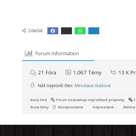
Zdieľať:
Forum Information
21
Fóra
1,067
Témy
13 K
Pr
Náš najnovší člen:
Miroslava Stašová
Ikony fóra:
Fórum neobsahuje neprečítané príspevky
F
Ikona témy:
Neodpovedané
Odpovedané
Aktívne