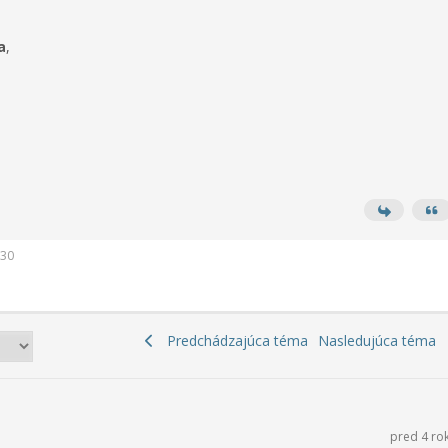
a
,
:30
Predchádzajúca téma
Nasledujúca téma
pred 4 ro