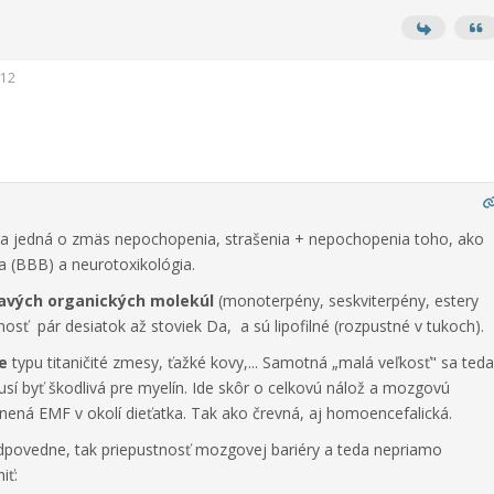
:12
sa jedná o zmäs nepochopenia, strašenia + nepochopenia toho, ako
 (BBB) a neurotoxikológia.
avých organických molekúl
(monoterpény, seskviterpény, estery
osť pár desiatok až stoviek Da, a sú lipofilné (rozpustné v tukoch).
e
typu titaničité zmesy, ťažké kovy,... Samotná „malá veľkosť" sa teda
sí byť škodlivá pre myelín. Ide skôr o celkovú nálož a mozgovú
yvnená EMF v okolí dieťatka. Tak ako črevná, aj homoencefalická.
dpovedne, tak priepustnosť mozgovej bariéry a teda nepriamo
iť: