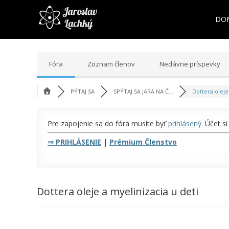
DO
Fóra
Zoznam členov
Nedávne príspevky
PÝTAJ SA
SPÝTAJ SA JARA NA Č...
Dottera oleje
Pre zapojenie sa do fóra musíte byť
prihlásený
.
Účet si
⇒
PRIHLÁSENIE
|
Prémium Členstvo
Dottera oleje a myelinizacia u deti