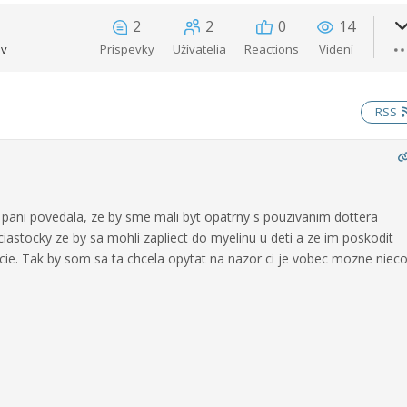
2
2
0
14
ov
Príspevky
Užívatelia
Reactions
Videní
RSS
 pani povedala, ze by sme mali byt opatrny s pouzivanim dottera
iastocky ze by sa mohli zapliect do myelinu u deti a ze im poskodit
acie. Tak by som sa ta chcela opytat na nazor ci je vobec mozne niec