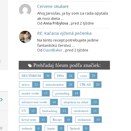
Cervene okuliare
Ahoj Jaroslav, ja by som sa rada opytala
ak nosi dieta ...
Od
Anna Pribylova
,
pred 2 týždne
RE: Kačacia výživná pečienka
Na tento recept potrebujete jedine
fantastickú čerstvú ...
Od
DavidBaker
,
pred 2 týždne
Prehľadaj fórum podľa značiek:
DEUTÉRIUM
30
DHA
26
voda
25
strava
21
mitochondrie
20
CHLAD
20
modré svetlo
17
grounding
14
infračervené svetlo
14
adaptácia na chlad
13
UV
12
biohacking
11
cholesterol
11
krvné testy
11
Recept
10
melatonín
10
ky
webinár
9
leptín
9
Spánok
9