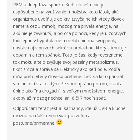
REM a deep fáza spánku. Keď telo ešte nie je
uspôsobené na využívanie množstva keto látok, aké
organizmus uvoľňuje do krvi (zvyčajne ich vtedy človek
namera cez 3 mmol), mozog má priveľa energie, na
akú nie je zvyknutý, a po cca polnoci, kedy je u zdravých
ľudí leptin v hypotalame a melatonin ma svoj peak,
nastáva aj v pulzoch sekrécia prolaktinu, ktorý stimuluje
dopamin a rem spánok. Toto je čas, kedy reverzneme
tok moku a telo zvyšuje svoj bazalny metabolizmus,
tlkot srdca a správa sa Elektricky ako keď bdie. Podľa
mňa preto vtedy človeka preberie. Tiež sa kí to párkrát
v minulosti stalo s tým, že som aj ráno potom, vstal a
úplne ako "na drogách", s veľkým množstvom energie,
akoby až mozog nechcel ani 6 či 7 hodín späť.
Odporúčam teraz jest aj sacharidy, ide už UVB a kľudne
možno na ďalšiu zimu viac pozvoľna a
postupne/primerane