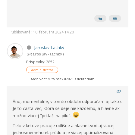
Publikované : 10. februára 2024 14:20
Jaroslav Lachký
(@jaroslav-lachky)
Príspevky: 2852
Administrator
Absolvent Mito hack #2023 s deutériom
Áno, momentálne, v tomto období odporúčam aj takto.
Je to častá vec, ktorá se deje nie každému, a hlavne ak
možno viacej "pritlači na pilu".
Telo v ketoze pracuje odlišne a hlavne tvorí aj viacej
jednosmerneho el. prúdu a je viacej optimalizovaná