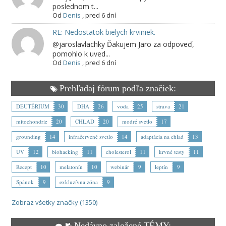
poslednom t...
Od
Denis
,
pred 6 dní
RE: Nedostatok bielych krviniek.
@jaroslavlachky Ďakujem Jaro za odpoveď,
pomohlo k uved...
Od
Denis
,
pred 6 dní
Prehľadaj fórum podľa značiek:
DEUTÉRIUM
30
DHA
26
voda
25
strava
21
mitochondrie
20
CHLAD
20
modré svetlo
17
grounding
14
infračervené svetlo
14
adaptácia na chlad
13
UV
12
biohacking
11
cholesterol
11
krvné testy
11
Recept
10
melatonín
10
webinár
9
leptín
9
Spánok
9
exkluzívna zóna
9
Zobraz všetky značky (1350)
Nedávno založené TÉMY: