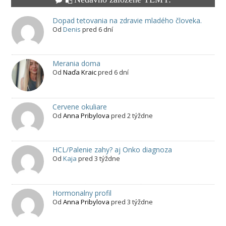
Dopad tetovania na zdravie mladého človeka.
Od
Denis
pred 6 dní
Merania doma
Od
Naďa Kraic
pred 6 dní
Cervene okuliare
Od
Anna Pribylova
pred 2 týždne
HCL/Palenie zahy? aj Onko diagnoza
Od
Kaja
pred 3 týždne
Hormonalny profil
Od
Anna Pribylova
pred 3 týždne