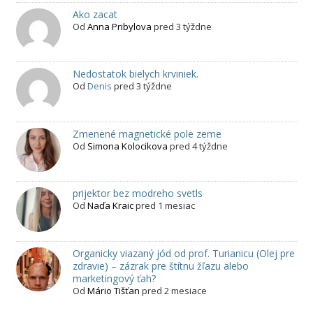
Ako zacat
Od
Anna Pribylova
pred 3 týždne
Nedostatok bielych krviniek.
Od
Denis
pred 3 týždne
Zmenené magnetické pole zeme
Od
Simona Kolocikova
pred 4 týždne
prijektor bez modreho svetls
Od
Naďa Kraic
pred 1 mesiac
Organicky viazaný jód od prof. Turianicu (Olej pre
zdravie) – zázrak pre štítnu žľazu alebo
marketingový ťah?
Od
Mário Tišťan
pred 2 mesiace