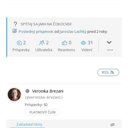
SPÝTAJ SA JARA NA ČOKOĽVEK
Posledný príspevok
od
Jaroslav Lachký
pred 2 roky
2
2
0
31
Príspevky
Užívatelia
Reactions
Videní
RSS
Veronika Brezani
(@veronika-brezani)
Príspevky: 92
PLATINOVÝ ČLEN
Zakladateľ témy