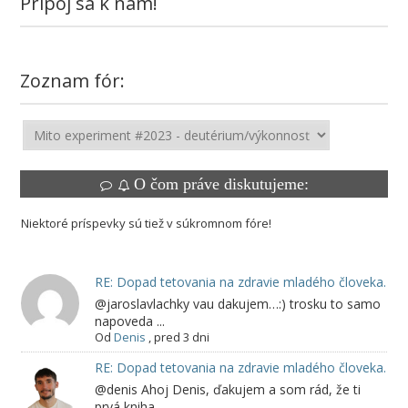
Pripoj sa k nám!
Zoznam fór:
O čom práve diskutujeme:
Niektoré príspevky sú tiež v súkromnom fóre!
RE: Dopad tetovania na zdravie mladého človeka.
@jaroslavlachky vau dakujem…:) trosku to samo
napoveda ...
Od
Denis
,
pred 3 dni
RE: Dopad tetovania na zdravie mladého človeka.
@denis Ahoj Denis, ďakujem a som rád, že ti
prvá kniha ...