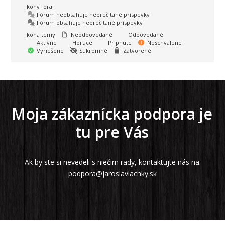
Ikony fóra:
Fórum neobsahuje neprečítané príspevky
Fórum obsahuje neprečítané príspevky
Ikona témy:
Neodpovedané
Odpovedané
Aktívne
Horúce
Pripnuté
Neschválené
Vyriešené
Súkromné
Zatvorené
Moja zákaznícka podpora je
tu pre Vás
Ak by ste si nevedeli s niečim rady, kontaktujte nás na:
podpora@jaroslavlachky.sk