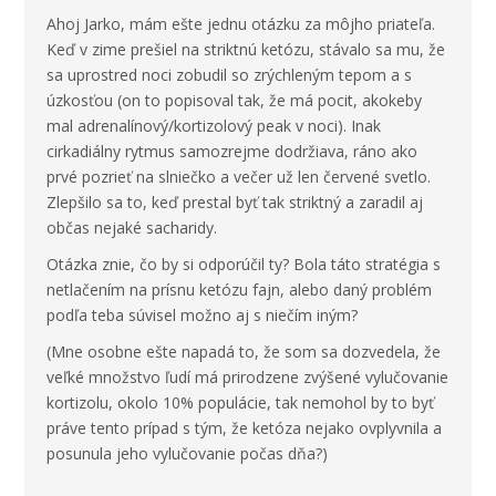
Ahoj Jarko, mám ešte jednu otázku za môjho priateľa.
Keď v zime prešiel na striktnú ketózu, stávalo sa mu, že
sa uprostred noci zobudil so zrýchleným tepom a s
úzkosťou (on to popisoval tak, že má pocit, akokeby
mal adrenalínový/kortizolový peak v noci). Inak
cirkadiálny rytmus samozrejme dodržiava, ráno ako
prvé pozrieť na slniečko a večer už len červené svetlo.
Zlepšilo sa to, keď prestal byť tak striktný a zaradil aj
občas nejaké sacharidy.
Otázka znie, čo by si odporúčil ty? Bola táto stratégia s
netlačením na prísnu ketózu fajn, alebo daný problém
podľa teba súvisel možno aj s niečím iným?
(Mne osobne ešte napadá to, že som sa dozvedela, že
veľké množstvo ľudí má prirodzene zvýšené vylučovanie
kortizolu, okolo 10% populácie, tak nemohol by to byť
práve tento prípad s tým, že ketóza nejako ovplyvnila a
posunula jeho vylučovanie počas dňa?)