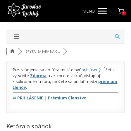
MENU
0
SPÝTAJ SA JARA NA Č...
Pre zapojenie sa do fóra musíte byť
prihlásený
.
Účet si
vytvoríte
Zdarma
a ak chcete získať prístup aj
k súkromnému fóru, môžete sa pridať medzi
prémium
členov
.
⇒
PRIHLÁSENIE
|
Prémium Členstvo
Ketóza a spánok