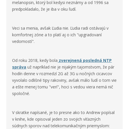
melanopsin, ktorý bol kedysi neznámy a od 1996 sa
predpokladalo, že je iba v oku ľudí.
Veci sa menia, avšak Ľudia nie. Ľudia radi ostávajú v
komfortnej zóne a to platí aj o ich "upgradovaní
vedomostí".
Od roku 2018, kedy bola
zverejnená posledná NTP
správa
už napríklad nie je nijakým tajomstvom, že pár
hodín denne v rozmedzí 2G až 3G u nočných cicavcov
vyvolalo odlišné tipy rakoviny, avšak málo ľudí o tom vie
a ešte menej tomu "verí", hoci s vedou viera nemá nič
spoločné.
V skratke napísané, je to presne ako to Andrew popísal
v knihe, kde opisoval jeden zo svojich víťazných
súdnych sporov nad telekomunikačným priemyslom: