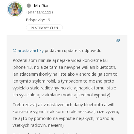
Ma Rian
(@marian1111)
Príspevky: 19
PLATINOVÝ ČLEN
@jaroslavlachky
pridávam update k odpovedi:
Pozeral som minule aj nejake videá konkretne ku
iphone 13, no a ze tam sa nevypne wifi ani bluetooth,
len stlacenim ikonky na liste ako v androide (Ja som to
len tymto stylom robil, a tympadom to mozno preto
vysielalo stale radiovlny- no ale aj napriek tomu, stale
ich vysielalo aj v airplane mode aj ked bol vypnuty).
Treba zevraj az v nastaveniach dany bluetooth a wifi
konkretne vypnut (tak som to ale neskusal, cize vyzera,
ze aj to by pomohlo na vypnutie nejakych, mozno aj
vsetkych radiovln, neviem)