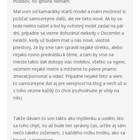
mobilov, no Iphone nemám.
Mal som od kamarátky starší model a mám možnosť si
požičať samozrejme ďalší, ale nie tieto nové. Ak by sa
teda niekto našiel a bol by ochotný mobil zaslať na pár
dní, prípadne sa vieme dohodnúť niekedy v Decembri a
neskôr, kedy už budem mať u nás nové, vlastné
priestory, že by sme tam spravili nejaké stretko, alebo
nejakú rovno prednášku k téme, a tam by sme na
mieste takto dali dokopy viac mobilov, všetko sa vypne,
vezmem nejaké metre a môžeme to pekne priamo
zmerať/porovnať a vidieť. Prípadne nejaké foto a viem
to samozrejme dať aj pre verejnosť na blog a nech už si
z toho vezme každý čo chce (rozhodnutie je vždy na
nás).
Takže dávam to von takto ako myšlienku a uvidím, kto
sa toho chytí, no až bude ten správny čas, určite aj sám
niečo takéto zoženiem, z každého rožku trošku, ako sa
hovorí, a pomeriam.