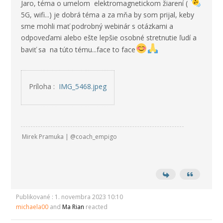
Jaro, téma o umelom elektromagnetickom žiarení (
5G, wifi...) je dobrá téma a za mňa by som prijal, keby
sme mohli mať podrobný webinár s otázkami a
odpoveďami alebo ešte lepšie osobné stretnutie ľudí a
baviť sa na túto tému...face to face
Príloha :
IMG_5468.jpeg
Mirek Pramuka | @coach_empigo
Publikované : 1. novembra 2023 10:10
michaela00
and
Ma Rian
reacted