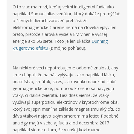
O to viac ma mrzí, keď aj veľmi inteligentní ľudia ako
napríklad Samuel alias vedátor, ktorý dokáže premýšľať
o čiernych dierach zároveň prehlási, že
elektromagnetické žiarenie nemá na človeka vplyv len
preto, pretože žiarovka vysiela EM vlnenie vyššej
energie ako 5G siete. Toto je len ukážka
Dunning
krugerovho efektu
(z môjho pohľadu).
Na niektoré veci nepotrebujeme odborné znalosti, aby
sme chápali, že na nás vplývajú - ako napríklad láska,
priateľstvo, smútok, stres,... a rovnako napríklad slabé
geomagnetické pole, pomocou ktorého sa navygujú
vtáky, či ďalšie zvieratá. Tiež dnes vieme, že vtáky
využívajú superpozíciu elektrónov v kryptochróme oka,
ktorý svoj spin mení na základe magnetizmu aký cíti, čo
dáva vtákovi najavo akým smerom má letieť. Podobné
analógy majú v sebe aj ľudia a od decembra 2017
napríklad vieme o tom, že v našej koźi máme