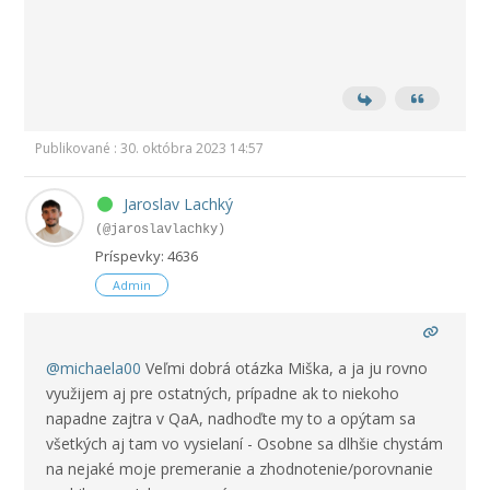
Publikované : 30. októbra 2023 14:57
Jaroslav Lachký
(@jaroslavlachky)
Príspevky: 4636
Admin
@michaela00
Veľmi dobrá otázka Miška, a ja ju rovno
využijem aj pre ostatných, prípadne ak to niekoho
napadne zajtra v QaA, nadhoďte my to a opýtam sa
všetkých aj tam vo vysielaní - Osobne sa dlhšie chystám
na nejaké moje premeranie a zhodnotenie/porovnanie