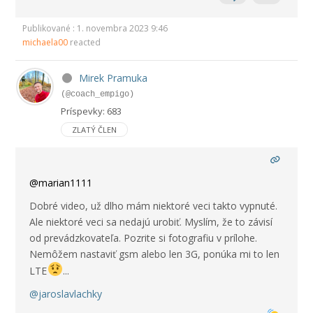
Publikované : 1. novembra 2023 9:46
michaela00
reacted
Mirek Pramuka
(@coach_empigo)
Príspevky: 683
ZLATÝ ČLEN
@marian1111
Dobré video, už dlho mám niektoré veci takto vypnuté.
Ale niektoré veci sa nedajú urobiť. Myslím, že to závisí
od prevádzkovateľa. Pozrite si fotografiu v prílohe.
Nemôžem nastaviť gsm alebo len 3G, ponúka mi to len
LTE
...
@jaroslavlachky