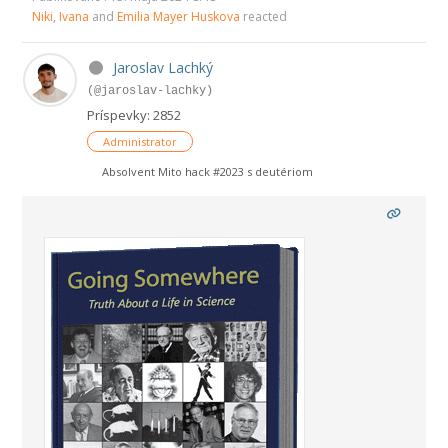
Niki
,
Ivana
and
Emilia Mayer Huskova
reacted
Jaroslav Lachký
(@jaroslav-lachky)
Príspevky: 2852
Administrator
Absolvent Mito hack #2023 s deutériom