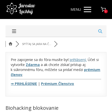
MENU
0
SPÝTAJ SA JARA NA Č...
Pre zapojenie sa do fóra musíte byť
prihlásený
.
Účet si
vytvoríte
Zdarma
a ak chcete získať prístup aj
k súkromnému fóru, môžete sa pridať medzi
prémium
členov
.
⇒
PRIHLÁSENIE
|
Prémium Členstvo
Biohacking blokovanie