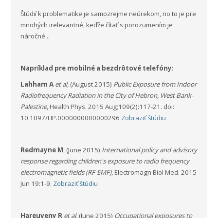
Štúdií k problematike je samozrejme neúrekom, no to je pre
mnohých irelevantné, keďže čítať s porozumením je
náročné...
Napríklad pre mobilné a bezdrôtové telefóny:
Lahham A
et al
, (August 2015)
Public Exposure from Indoor
Radiofrequency Radiation in the City of Hebron, West Bank-
Palestine
, Health Phys. 2015 Aug;109(2):117-21. doi:
10.1097/HP.0000000000000296
Zobraziť štúdiu
Redmayne M
, (June 2015)
International policy and advisory
response regarding children's exposure to radio frequency
electromagnetic fields (RF-EMF)
, Electromagn Biol Med. 2015
Jun 19:1-9.
Zobraziť štúdiu
Hareuveny R
et al
, (June 2015)
Occupational exposures to