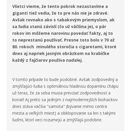
Všetci vieme, źe tento pokrok nezastavíme a
giganti tiež vedia, že to pre nás nie je zdravé.
Avšak rovnako ako s tabakovým priemyslom, ak
sa ľudia stanú závislí (čo už väčšina je), o pár
rokov im môžeme narovinu povedať fakty, aj to
to neprestanú používať. Presne toto bolo v 70 až
80. rokoch minulého storočia s cigaretami, ktoré
dnes aj napriek jasným obrázkom na krabičke
každý z fajčiarov používa naďalej.
V tomto prípade to bude podobné. Avšak zodpovedný a
zmýšľajúci ľudia s optimálnou hladinou dopamínu chápu
už teraz, že za seba musia prevziať zodpovednosť a
konať! Aj preto sa jedným z najmodernejších biohackov
dnes stáva väčšia "samota" (bývanie mimo centra
mesta a veľkých miest) a obklopovanie sa len s takými
ľuďmi, ktorí veci rozumejú a zmýšľajú podobne.