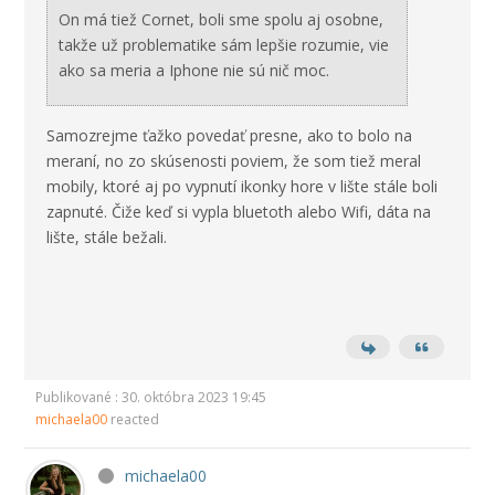
On má tiež Cornet, boli sme spolu aj osobne,
takže už problematike sám lepšie rozumie, vie
ako sa meria a Iphone nie sú nič moc.
Samozrejme ťažko povedať presne, ako to bolo na
meraní, no zo skúsenosti poviem, že som tiež meral
mobily, ktoré aj po vypnutí ikonky hore v lište stále boli
zapnuté. Čiže keď si vypla bluetoth alebo Wifi, dáta na
lište, stále bežali.
Publikované : 30. októbra 2023 19:45
michaela00
reacted
michaela00