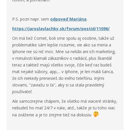
P.S. pozri napr. sem
odpoveď Mariána
.
https://jaroslavlachky.sk/forum/postid/11096/
On má tiež Cornet, boli sme spolu aj osobne, takže už
problematike sám lepšie rozumie, vie ako sa meria a
Iphone nie sú nič moc. Mne sa nelúbi ani ich marketing,
v minulosti klamali zákazníkov o radiácií, plus škandál
teraz a taktiež majú všetko svoje, čiže keď raz budeš
mat nejaké súbory, app,... v Iphone, je len malá šanca,
že ich niekedy prenesieš do iného telefónu. Inými
slovami, "zaviažu si ťa", aby si sa stala pravidelný
používateľ.
Ale samozrejme chápem, že všetko má viaceré stránky,
nebudeš ho mať 24/7 v ruke, atď., takže je tu toho viac
na zváženie a je to zrejme tiež na diskusiu