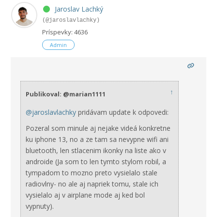
Jaroslav Lachký
(@jaroslavlachky)
Príspevky: 4636
Admin
↑
Publikoval: @marian1111
@jaroslavlachky
pridávam update k odpovedi:
Pozeral som minule aj nejake videá konkretne
ku iphone 13, no a ze tam sa nevypne wifi ani
bluetooth, len stlacenim ikonky na liste ako v
androide (Ja som to len tymto stylom robil, a
tympadom to mozno preto vysielalo stale
radiovlny- no ale aj napriek tomu, stale ich
vysielalo aj v airplane mode aj ked bol
vypnuty).