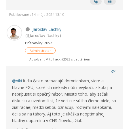
Publikované : 14. mája 2024 13:10
Jaroslav Lachký
(@jaroslav-lachky)
Príspevky: 2852
Administrator
Absolvent Mito hack #2023 s deutériom
@niki
ľudia často prepadajú domnienkam, viere a
hlavne EGU, ktoré ich niekedy núti nevybočit z koľají a
neprípustiť si opačný názor. Miesto toho, aby začali
diskusiu a uvedomili si, že veci nie sú iba čierno biele, sa
žiaľ radaej medzi sebou označujú rôznymi nálepkami,
delia sa na tábory. Aj toto je ukážka neoptimalnej
hladiny dopamínu v CNS človeka, žiaľ.