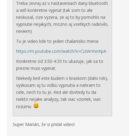
Treba zevraj az v nastaveniach dany bluetooth
a wifi konkretne vypnut (tak som to ale
neskusal, cize vyzera, ze aj to by pomohlo na
vypnutie nejakych, mozno aj vsetkych radiovln,
neviem)
Tu je video kde to jeden chalanisko meria:
https://m.youtube.com/watch?v=CizVeYnnKpA
Konkretne od 3:50-4:35 to ukazuje, jak sa to
presne musi vypinat.
Niekedy ked este budem s braskom (dalsi rok),
vyskusam aj tu volbu vypnutia a nahram to
cele, nech to tu je. Ked ale dovtedy tu da
niekto nejake analyzy, tak viac vzoriek, viac
rozumu
Super Marián, že si pridal video!