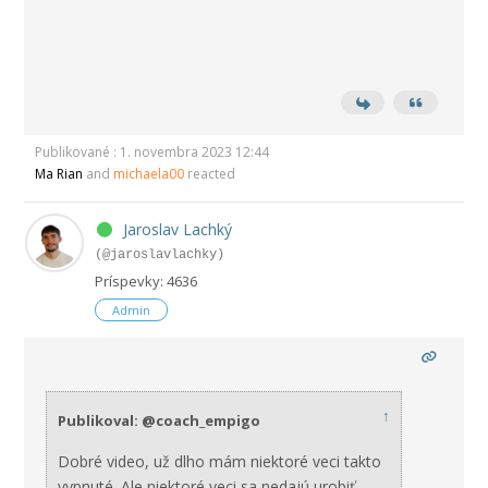
Publikované : 1. novembra 2023 12:44
Ma Rian
and
michaela00
reacted
Jaroslav Lachký
(@jaroslavlachky)
Príspevky: 4636
Admin
↑
Publikoval: @coach_empigo
Dobré video, už dlho mám niektoré veci takto
vypnuté. Ale niektoré veci sa nedajú urobiť.