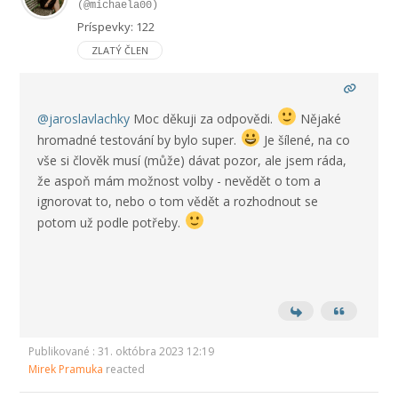
(@michaela00)
Príspevky: 122
ZLATÝ ČLEN
@jaroslavlachky
Moc děkuji za odpovědi.
Nějaké
hromadné testování by bylo super.
Je šílené, na co
vše si člověk musí (může) dávat pozor, ale jsem ráda,
že aspoň mám možnost volby - nevědět o tom a
ignorovat to, nebo o tom vědět a rozhodnout se
potom už podle potřeby.
Publikované : 31. októbra 2023 12:19
Mirek Pramuka
reacted