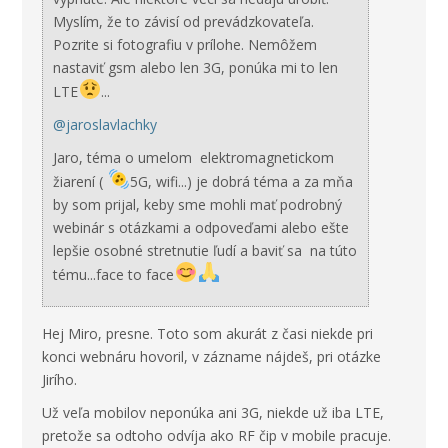
Myslím, že to závisí od prevádzkovateľa.
Pozrite si fotografiu v prílohe. Nemôžem
nastaviť gsm alebo len 3G, ponúka mi to len
LTE
...
@jaroslavlachky
Jaro, téma o umelom elektromagnetickom
žiarení (
5G, wifi...) je dobrá téma a za mňa
by som prijal, keby sme mohli mať podrobný
webinár s otázkami a odpoveďami alebo ešte
lepšie osobné stretnutie ľudí a baviť sa na túto
tému...face to face
Hej Miro, presne. Toto som akurát z časi niekde pri
konci webnáru hovoril, v zázname nájdeš, pri otázke
Jirího.
Už veľa mobilov neponúka ani 3G, niekde už iba LTE,
pretože sa odtoho odvíja ako RF čip v mobile pracuje.