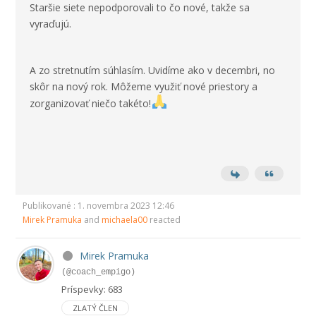
Staršie siete nepodporovali to čo nové, takže sa
vyraďujú.
A zo stretnutím súhlasím. Uvidíme ako v decembri, no
skôr na nový rok. Môžeme využiť nové priestory a
zorganizovať niečo takéto!
Publikované : 1. novembra 2023 12:46
Mirek Pramuka
and
michaela00
reacted
Mirek Pramuka
(@coach_empigo)
Príspevky: 683
ZLATÝ ČLEN