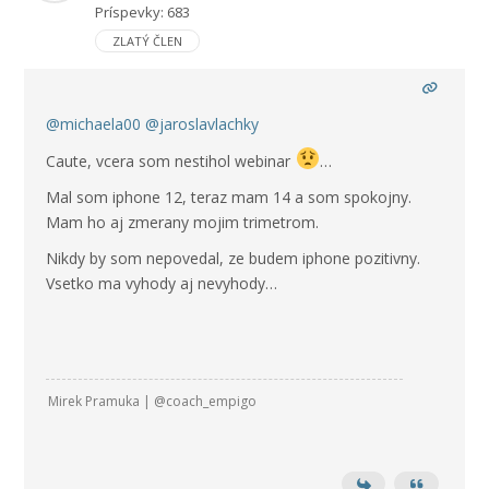
Príspevky: 683
ZLATÝ ČLEN
@michaela00
@jaroslavlachky
Caute, vcera som nestihol webinar
…
Mal som iphone 12, teraz mam 14 a som spokojny.
Mam ho aj zmerany mojim trimetrom.
Nikdy by som nepovedal, ze budem iphone pozitivny.
Vsetko ma vyhody aj nevyhody…
Mirek Pramuka | @coach_empigo