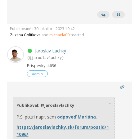
Publikované : 30. októbra 2023 19:42
Zuzana Golitkova
and
michaela00
reacted
Jaroslav Lachký
(@jaroslavlachky)
Príspevky: 4636
Admin
↑
Publikoval: @jaroslavlachky
P.S. pozri napr. sem
odpoveď Mariána
.
https://jaroslavlachky.sk/forum/postid/1
1096/