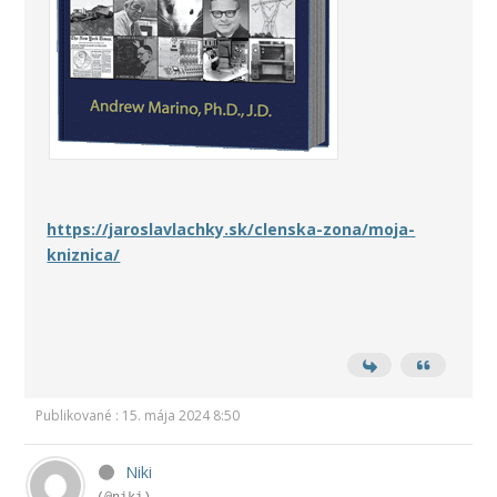
https://jaroslavlachky.sk/clenska-zona/moja-
kniznica/
Publikované : 15. mája 2024 8:50
Niki