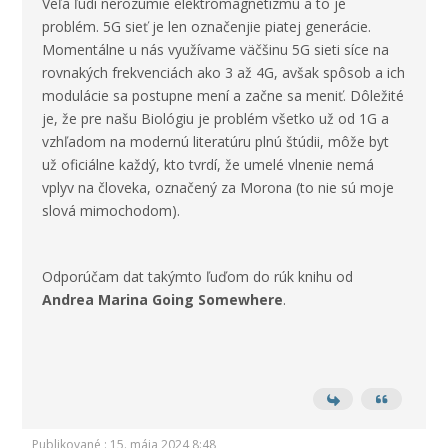
Veľa ľudí nerozumie elektromagnetizmu a to je
problém. 5G sieť je len označenjie piatej generácie.
Momentálne u nás využívame väčšinu 5G sieti síce na
rovnakých frekvenciách ako 3 až 4G, avšak spôsob a ich
modulácie sa postupne mení a začne sa meniť. Dôležité
je, že pre našu Biológiu je problém všetko už od 1G a
vzhľadom na modernú literatúru plnú štúdii, môže byt
už oficiálne každý, kto tvrdí, že umelé vlnenie nemá
vplyv na človeka, označený za Morona (to nie sú moje
slová mimochodom).
Odporúčam dat takýmto ľuďom do rúk knihu od
Andrea Marina Going Somewhere
.
Publikované : 15. mája 2024 8:48