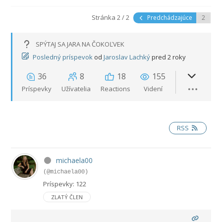
Stránka 2 / 2
Predchádzajúce
SPÝTAJ SA JARA NA ČOKOĽVEK
Posledný príspevok
od
Jaroslav Lachký
pred 2 roky
36
8
18
155
Príspevky
Užívatelia
Reactions
Videní
RSS
michaela00
(@michaela00)
Príspevky: 122
ZLATÝ ČLEN