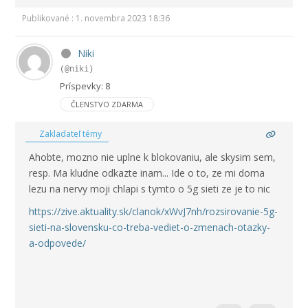
Publikované : 1. novembra 2023 18:36
Niki
(@niki)
Príspevky: 8
ČLENSTVO ZDARMA
Zakladateľ témy
Ahobte, mozno nie uplne k blokovaniu, ale skysim sem,
resp. Ma kludne odkazte inam... Ide o to, ze mi doma
lezu na nervy moji chlapi s tymto o 5g sieti ze je to nic
https://zive.aktuality.sk/clanok/xWvJ7nh/rozsirovanie-5g-
sieti-na-slovensku-co-treba-vediet-o-zmenach-otazky-
a-odpovede/