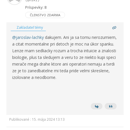
(@niki)
Príspevky: 8
ČLENSTVO ZDARMA
Zakladateľ témy
@jaroslav-lachky
dakujem. Ani ja sa tomu nerozumiem,
a citat momentalne pri detoch je moc na úkor spanku.
Lenze mam sedliacky rozum a trocha intuicie a znalosti
biologie, plus ta sledujem a veru to ze niekto kupi speci
merače mega drahe ktore ani operatori nemaju a tvrdi
ze je to zanedbatelne mi teda pride velmi skreslene,
izolovane a neodborne.
Publikované : 15. mája 2024 13:13