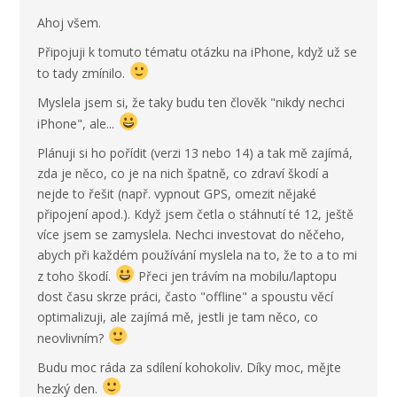
Ahoj všem.
Připojuji k tomuto tématu otázku na iPhone, když už se
to tady zmínilo.
Myslela jsem si, že taky budu ten člověk "nikdy nechci
iPhone", ale...
Plánuji si ho pořídit (verzi 13 nebo 14) a tak mě zajímá,
zda je něco, co je na nich špatně, co zdraví škodí a
nejde to řešit (např. vypnout GPS, omezit nějaké
připojení apod.). Když jsem četla o stáhnutí té 12, ještě
více jsem se zamyslela. Nechci investovat do něčeho,
abych při každém používání myslela na to, že to a to mi
z toho škodí.
Přeci jen trávím na mobilu/laptopu
dost času skrze práci, často "offline" a spoustu věcí
optimalizuji, ale zajímá mě, jestli je tam něco, co
neovlivním?
Budu moc ráda za sdílení kohokoliv. Díky moc, mějte
hezký den.