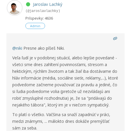
Jaroslav Lachký
(@jaroslavlachky)
Príspevky: 4636
Admin
@niki
Presne ako píšeš Niki.
Veľa ľudí je v podobnej situácií, alebo lepšie povedané -
všetci sme dnes zahltení povinnosťami, stresom a
hektickým, rýchlim životom a tak žiaľ iba dostávame do
hláv informácie (média, sociálne sieťe, reklamy,...), ktoré
podvedome začneme považovať za pravdu a jediné, čo
si ľudia podvedome volia (pretože už nezvládajú ani
robiť zmysluplné rozhodnutia) je, že sa "pridávajú do
nejakého tábora", ktorý im je v niečom sympatický.
To platí o všetko. Väčšina sa snaží zapadnúť v práci,
medzi známymi, ... málokto dnes dokáže premýšľať
sám za seba.