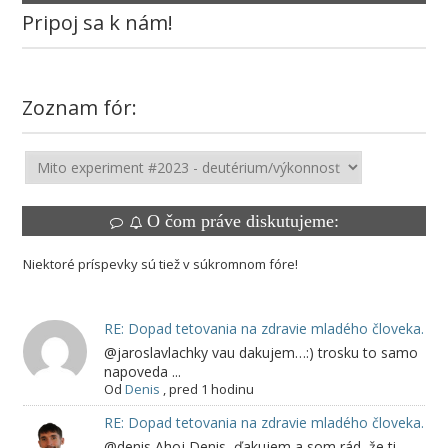
Pripoj sa k nám!
Zoznam fór:
O čom práve diskutujeme:
Niektoré príspevky sú tiež v súkromnom fóre!
RE: Dopad tetovania na zdravie mladého človeka.
@jaroslavlachky vau dakujem…:) trosku to samo
napoveda ...
Od
Denis
,
pred 1 hodinu
RE: Dopad tetovania na zdravie mladého človeka.
@denis Ahoj Denis, ďakujem a som rád, že ti