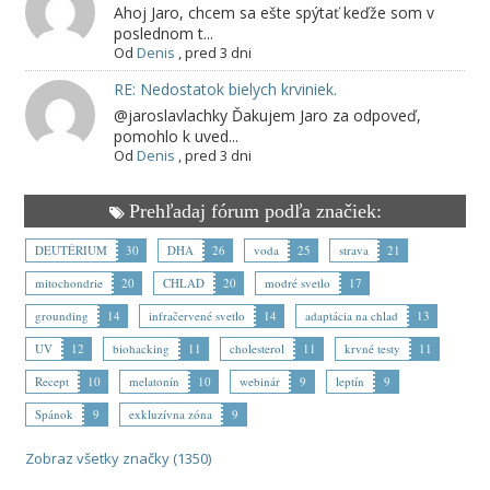
Ahoj Jaro, chcem sa ešte spýtať keďže som v
poslednom t...
Od
Denis
,
pred 3 dni
RE: Nedostatok bielych krviniek.
@jaroslavlachky Ďakujem Jaro za odpoveď,
pomohlo k uved...
Od
Denis
,
pred 3 dni
Prehľadaj fórum podľa značiek:
DEUTÉRIUM
30
DHA
26
voda
25
strava
21
mitochondrie
20
CHLAD
20
modré svetlo
17
grounding
14
infračervené svetlo
14
adaptácia na chlad
13
UV
12
biohacking
11
cholesterol
11
krvné testy
11
Recept
10
melatonín
10
webinár
9
leptín
9
Spánok
9
exkluzívna zóna
9
Zobraz všetky značky (1350)