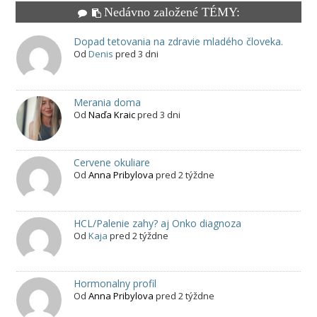
Nedávno založené TÉMY:
Dopad tetovania na zdravie mladého človeka.
Od
Denis
pred 3 dni
Merania doma
Od
Naďa Kraic
pred 3 dni
Cervene okuliare
Od
Anna Pribylova
pred 2 týždne
HCL/Palenie zahy? aj Onko diagnoza
Od
Kaja
pred 2 týždne
Hormonalny profil
Od
Anna Pribylova
pred 2 týždne