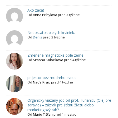
Ako zacat
Od
Anna Pribylova
pred 3 týždne
Nedostatok bielych krviniek.
Od
Denis
pred 3 týždne
Zmenené magnetické pole zeme
Od
Simona Kolocikova
pred 4 týždne
prijektor bez modreho svetls
Od
Naďa Kraic
pred 4 týždne
Organicky viazaný jód od prof. Turianicu (Olej pre
zdravie) – zázrak pre štítnu žľazu alebo
marketingový ťah?
Od
Mário Tišťan
pred 1 mesiac