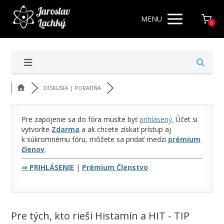
MENU
0
DISKUSIA | PORADŇA
Pre zapojenie sa do fóra musíte byť
prihlásený
.
Účet si
vytvoríte
Zdarma
a ak chcete získať prístup aj
k súkromnému fóru, môžete sa pridať medzi
prémium
členov
.
⇒
PRIHLÁSENIE
|
Prémium Členstvo
Pre tých, kto rieši Histamín a HIT - TIP