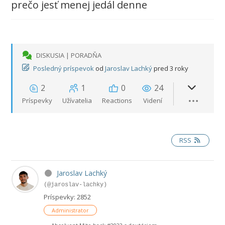
prečo jesť menej jedál denne
DISKUSIA | PORADŇA
Posledný príspevok
od
Jaroslav Lachký
pred 3 roky
2
1
0
24
Príspevky
Užívatelia
Reactions
Videní
RSS
Jaroslav Lachký
(@jaroslav-lachky)
Príspevky: 2852
Administrator