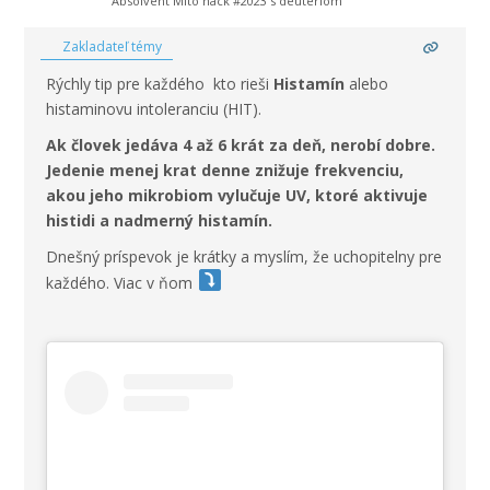
Absolvent Mito hack #2023 s deutériom
Zakladateľ témy
Rýchly tip pre každého kto rieši
Histamín
alebo
histaminovu intoleranciu (HIT).
Ak človek jedáva 4 až 6 krát za deň, nerobí dobre.
Jedenie menej krat denne znižuje frekvenciu,
akou jeho mikrobiom vylučuje UV, ktoré aktivuje
histidi a nadmerný histamín.
Dnešný príspevok je krátky a myslím, že uchopitelny pre
každého. Viac v ňom