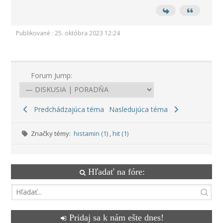
Publikované : 25. októbra 2023 12:24
Forum Jump:
Predchádzajúca téma
Nasledujúca téma
Značky témy:
histamin (1)
,
hit (1)
Hľadať na fóre:
Pridaj sa k nám ešte dnes!