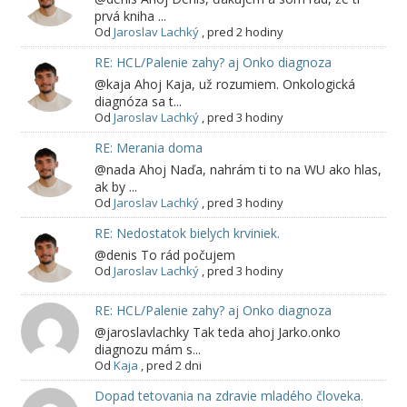
prvá kniha ...
Od
Jaroslav Lachký
,
pred 2 hodiny
RE: HCL/Palenie zahy? aj Onko diagnoza
@kaja Ahoj Kaja, už rozumiem. Onkologická
diagnóza sa t...
Od
Jaroslav Lachký
,
pred 3 hodiny
RE: Merania doma
@nada Ahoj Naďa, nahrám ti to na WU ako hlas,
ak by ...
Od
Jaroslav Lachký
,
pred 3 hodiny
RE: Nedostatok bielych krviniek.
@denis To rád počujem
Od
Jaroslav Lachký
,
pred 3 hodiny
RE: HCL/Palenie zahy? aj Onko diagnoza
@jaroslavlachky Tak teda ahoj Jarko.onko
diagnozu mám s...
Od
Kaja
,
pred 2 dni
Dopad tetovania na zdravie mladého človeka.