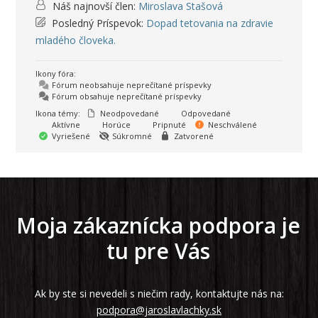
Náš najnovší člen:
Miroslava Stašová
Posledný Príspevok:
Dopad tetovania na zdravie
mladého človeka.
Ikony fóra:
Fórum neobsahuje neprečítané príspevky
Fórum obsahuje neprečítané príspevky
Ikona témy:
Neodpovedané
Odpovedané
Aktívne
Horúce
Pripnuté
Neschválené
Vyriešené
Súkromné
Zatvorené
Moja zákaznícka podpora je
tu pre Vás
Ak by ste si nevedeli s niečim rady, kontaktujte nás na:
podpora@jaroslavlachky.sk