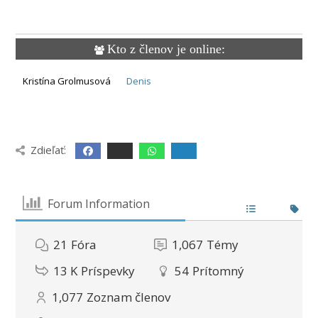
Kto z členov je online:
Kristína Grolmusová
Denis
Zdieľať:
Forum Information
21
Fóra
1,067
Témy
13 K
Príspevky
54
Prítomný
1,077
Zoznam členov