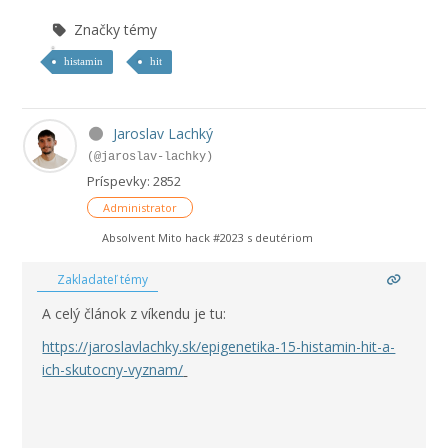
Značky témy
histamin
hit
Jaroslav Lachký
(@jaroslav-lachky)
Príspevky: 2852
Administrator
Absolvent Mito hack #2023 s deutériom
Zakladateľ témy
A celý článok z víkendu je tu:
https://jaroslavlachky.sk/epigenetika-15-histamin-hit-a-
ich-skutocny-vyznam/