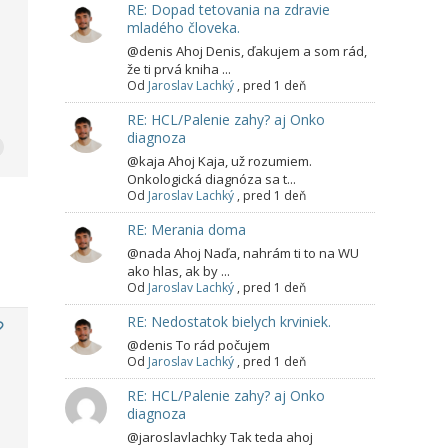
RE: Dopad tetovania na zdravie
mladého človeka.
@denis Ahoj Denis, ďakujem a som rád,
že ti prvá kniha ...
Od
Jaroslav Lachký
,
pred 1 deň
RE: HCL/Palenie zahy? aj Onko
diagnoza
@kaja Ahoj Kaja, už rozumiem.
Onkologická diagnóza sa t...
Od
Jaroslav Lachký
,
pred 1 deň
RE: Merania doma
@nada Ahoj Naďa, nahrám ti to na WU
ako hlas, ak by ...
Od
Jaroslav Lachký
,
pred 1 deň
RE: Nedostatok bielych krviniek.
@denis To rád počujem
Od
Jaroslav Lachký
,
pred 1 deň
RE: HCL/Palenie zahy? aj Onko
diagnoza
@jaroslavlachky Tak teda ahoj