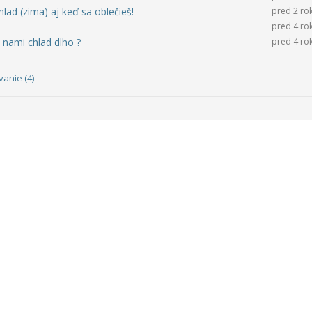
lad (zima) aj keď sa oblečieš!
pred 2 ro
pred 4 ro
 nami chlad dlho ?
pred 4 ro
vanie (4)