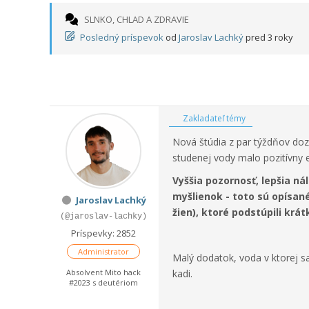
SLNKO, CHLAD A ZDRAVIE
Posledný príspevok
od
Jaroslav Lachký
pred 3 roky
Zakladateľ témy
Nová štúdia z par týždňov doz
studenej vody malo pozitívny 
Vyššia pozornosť, lepšia ná
myšlienok - toto sú opísané
Jaroslav Lachký
žien), ktoré podstúpili krá
(@jaroslav-lachky)
Príspevky: 2852
Administrator
Malý dodatok, voda v ktorej sa
Absolvent Mito hack
kadi.
#2023 s deutériom