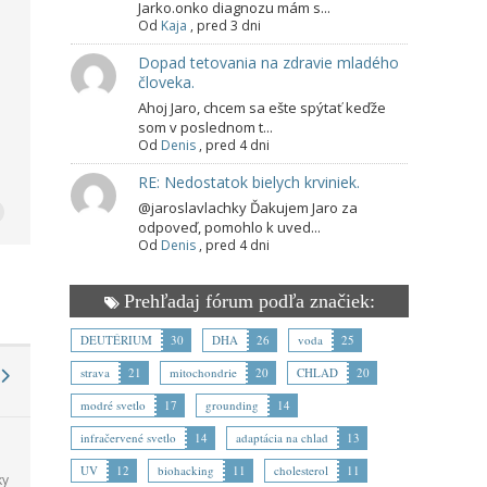
Jarko.onko diagnozu mám s...
Od
Kaja
,
pred 3 dni
Dopad tetovania na zdravie mladého
človeka.
Ahoj Jaro, chcem sa ešte spýtať keďže
som v poslednom t...
Od
Denis
,
pred 4 dni
RE: Nedostatok bielych krviniek.
@jaroslavlachky Ďakujem Jaro za
odpoveď, pomohlo k uved...
Od
Denis
,
pred 4 dni
Prehľadaj fórum podľa značiek:
DEUTÉRIUM
30
DHA
26
voda
25
strava
21
mitochondrie
20
CHLAD
20
modré svetlo
17
grounding
14
infračervené svetlo
14
adaptácia na chlad
13
UV
12
biohacking
11
cholesterol
11
ky