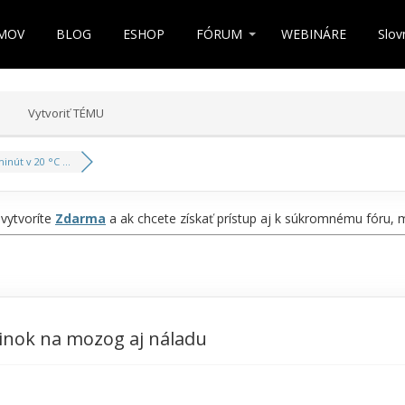
MOV
BLOG
ESHOP
FÓRUM
WEBINÁRE
Slov
Vytvoriť TÉMU
inút v 20 °C ...
 vytvoríte
Zdarma
a ak chcete získať prístup aj k súkromnému fóru,
činok na mozog aj náladu