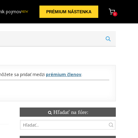
ník pojmov
PRÉMIUM NÁSTENKA
NEW
0
 môžete sa pridať medzi
prémium členov
.
Hľadať na fóre: