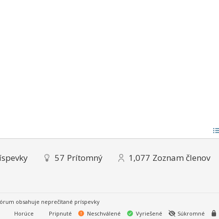
íspevky
57
Prítomný
1,077
Zoznam členov
órum obsahuje neprečítané príspevky
Horúce
Pripnuté
Neschválené
Vyriešené
Súkromné