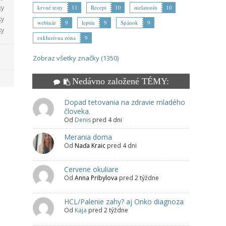
ky
krvné testy
11
Recept
10
melatonín
10
ky
webinár
9
leptín
9
Spánok
9
ky
exkluzívna zóna
9
Zobraz všetky značky (1350)
Nedávno založené TÉMY:
Dopad tetovania na zdravie mladého
človeka.
Od
Denis
pred 4 dni
Merania doma
Od
Naďa Kraic
pred 4 dni
Cervene okuliare
Od
Anna Pribylova
pred 2 týždne
HCL/Palenie zahy? aj Onko diagnoza
Od
Kaja
pred 2 týždne