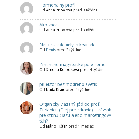
Hormonalny profil
Od
Anna Pribylova
pred 3 týždne
Ako zacat
Od
Anna Pribylova
pred 3 týždne
Nedostatok bielych krviniek.
Od
Denis
pred 3 týždne
Zmenené magnetické pole zeme
Od
Simona Kolocikova
pred 4 týždne
prijektor bez modreho svetls
Od
Naďa Kraic
pred 4 týždne
Organicky viazaný jód od prof.
Turianicu (Olej pre zdravie) – zázrak
pre štítnu žľazu alebo marketingový
ťah?
Od
Mário Tišťan
pred 1 mesiac