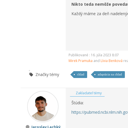
Nikto teda nemôže povedať,
Každý máme za deň nadelených
Publikované : 16. júla 2023 8:07
Mirek Pramuka
and
Lívia Benková
re
Značky témy
chlad
adaptácia na chlad
Zakladateľ témy
Štúdia:
https://pubmed.ncbi.nlm.nih.g
Jaroslav Lachký