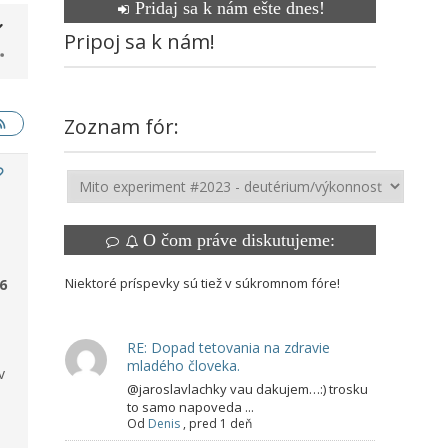
Pridaj sa k nám ešte dnes!
Pripoj sa k nám!
Zoznam fór:
O čom práve diskutujeme:
Niektoré príspevky sú tiež v súkromnom fóre!
6
RE: Dopad tetovania na zdravie
mladého človeka.
v
@jaroslavlachky vau dakujem…:) trosku
to samo napoveda ...
Od
Denis
,
pred 1 deň