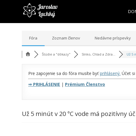
DO
Fóra
Zoznam členov
Nedávne príspevky
Štúdie a "dôkazy"
Slnko, Chlad a Zdra...
Už 5 m
Pre zapojenie sa do fóra musíte byť
prihlásený
.
Účet si
⇒
PRIHLÁSENIE
|
Prémium Členstvo
Už 5 minút v 20 °C vode má pozitívny ú