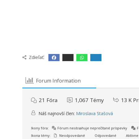
Zdieľať:
Forum Information
21
Fóra
1,067
Témy
13 K
Pr
Náš najnovší člen:
Miroslava Stašová
Ikony fóra:
Fórum neobsahuje neprečítané príspevky
F
Ikona témy:
Neodpovedané
Odpovedané
Aktívne