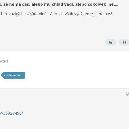
 že nemá čas, alebo mu chlad vadí, alebo čokoľvek iné....
 rovnakých 14400 minút. Ako ich však využijeme je na nás!
acted
otužovanie
ov/36829490/