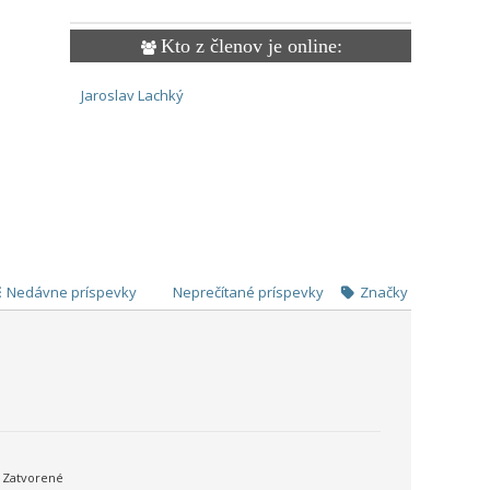
Kto z členov je online:
Jaroslav Lachký
Nedávne príspevky
Neprečítané príspevky
Značky
Zatvorené