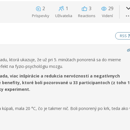
2
1
3
29
Príspevky
Užívatelia
Reactions
Videní
RSS
adu, ktorá ukazuje, že už pri 5. minútach ponorená sa do mierne
efekt na fyzio-psychológiu mozgu.
lada, viac inšpirácie a redukcia nervóznosti a negatívnych
 benefity, ktoré boli pozorované u 33 participantoch (z toho 1
tky experiment.
 kúpali, mala 20 °C, čo je takmer nič. Boli ponorený po krk, teda ako 