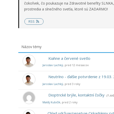
čokoľvek, čo poukazuje na Zdravotné benefity SLNKA, 
prostredia a slnečného svetla, ktoré sú ZADARMO!
RSS
Názov témy
Kiahne a červené svetlo
Jaroslav Lachký
, pred 12 mesiacov
Neutríno - ďalšie potvrdenie z 19.03.
Jaroslav Lachký
, pred 3 roky
Dioptrické brýle, kontaktní čočky
(1 zo
Matěj Kubičík
, pred 2 roky
Chlad udržuje/resetuje Cirkadiánny r