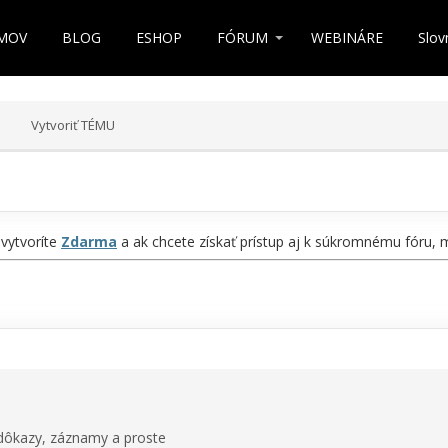
MOV
BLOG
ESHOP
FÓRUM
WEBINÁRE
Slov
Vytvoriť TÉMU
 vytvoríte
Zdarma
a ak chcete získať prístup aj k súkromnému fóru,
, dôkazy, záznamy a proste