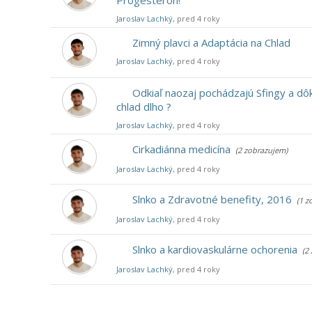
Progesterón!
Jaroslav Lachký
, pred 4 roky
Zimný plavci a Adaptácia na Chlad
Jaroslav Lachký
, pred 4 roky
Odkiaľ naozaj pochádzajú Sfingy a dôk
chlad dlho ?
Jaroslav Lachký
, pred 4 roky
Cirkadiánna medicína
(2 zobrazujem)
Jaroslav Lachký
, pred 4 roky
Slnko a Zdravotné benefity, 2016
(1 z
Jaroslav Lachký
, pred 4 roky
Slnko a kardiovaskulárne ochorenia
(2
Jaroslav Lachký
, pred 4 roky