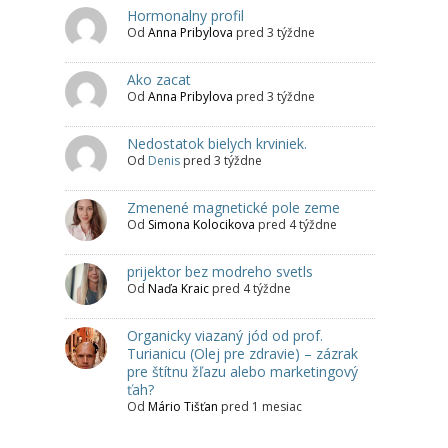
Hormonalny profil
Od
Anna Pribylova
pred 3 týždne
Ako zacat
Od
Anna Pribylova
pred 3 týždne
Nedostatok bielych krviniek.
Od
Denis
pred 3 týždne
Zmenené magnetické pole zeme
Od
Simona Kolocikova
pred 4 týždne
prijektor bez modreho svetls
Od
Naďa Kraic
pred 4 týždne
Organicky viazaný jód od prof.
Turianicu (Olej pre zdravie) – zázrak
pre štítnu žľazu alebo marketingový
ťah?
Od
Mário Tišťan
pred 1 mesiac