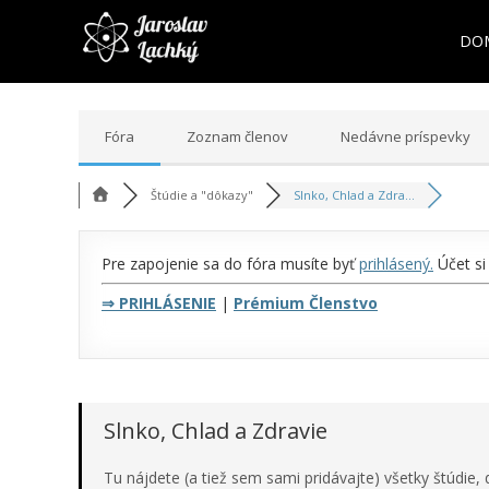
DO
Fóra
Zoznam členov
Nedávne príspevky
Štúdie a "dôkazy"
Slnko, Chlad a Zdra...
Pre zapojenie sa do fóra musíte byť
prihlásený
.
Účet si
⇒
PRIHLÁSENIE
|
Prémium Členstvo
Slnko, Chlad a Zdravie
Tu nájdete (a tiež sem sami pridávajte) všetky štúdie