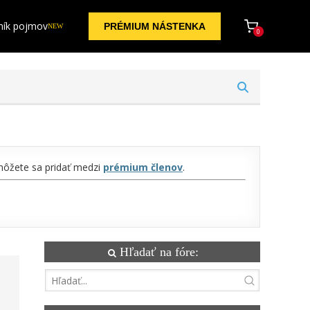
ník pojmov
PRÉMIUM NÁSTENKA
NEW
0
 môžete sa pridať medzi
prémium členov
.
Hľadať na fóre: