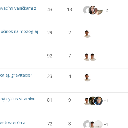
ovacími vaničkami z
43
13
+2
 účinok na mozog aj
29
2
92
7
ca aj, gravitácie?
23
4
ný cyklus vitamínu
81
9
+1
Testosterón a
72
8
+1