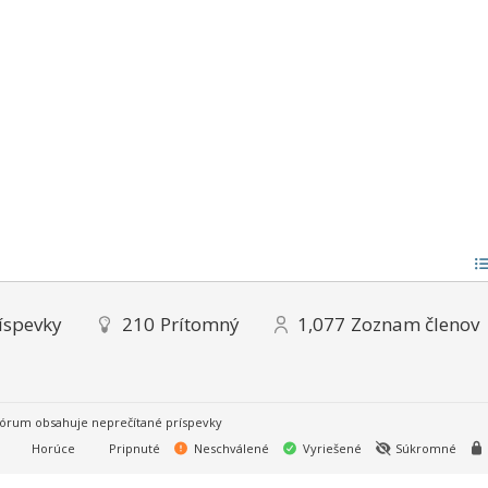
íspevky
210
Prítomný
1,077
Zoznam členov
órum obsahuje neprečítané príspevky
Horúce
Pripnuté
Neschválené
Vyriešené
Súkromné