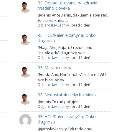
RE: Dopad tetovania na zdravie
mladého človeka.
@denis Ahoj Denis, ďakujem a som rád,
že ti prvá kniha ...
Od
Jaroslav Lachký
,
pred 1 deň
RE: HCL/Palenie zahy? aj Onko
diagnoza
@kaja Ahoj Kaja, už rozumiem.
Onkologická diagnóza sa t...
Od
Jaroslav Lachký
,
pred 1 deň
RE: Merania doma
@nada Ahoj Naďa, nahrám ti to na WU
ako hlas, ak by ...
Od
Jaroslav Lachký
,
pred 1 deň
RE: Nedostatok bielych krviniek.
@denis To rád počujem
Od
Jaroslav Lachký
,
pred 1 deň
RE: HCL/Palenie zahy? aj Onko
diagnoza
@jaroslavlachky Tak teda ahoj