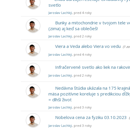
svetlo
Jaroslav Lachký
, pred 4 roky
Bunky a mitochondrie v tvojom tele v
(zima) aj keď sa oblečieš!
Jaroslav Lachký
, pred 2 roky
Viera a Veda alebo Viera vo vedu
(1 z
Jaroslav Lachký
, pred 4 roky
Infračervené svetlo ako liek na rakovi
Jaroslav Lachký
, pred 2 roky
Nedávna štúdia ukázala na 175 krajiná
mäsa pozitívne koreluje s predikciou dĺžk
= dlhší život
Jaroslav Lachký
, pred 3 roky
Nobelova cena za fyziku 03.10.2023
Jaroslav Lachký
, pred 3 roky