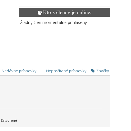
Kto z členov je online:
Žiadny člen momentálne prihlásený
Nedávne príspevky
Neprečítané príspevky
Značky
Zatvorené