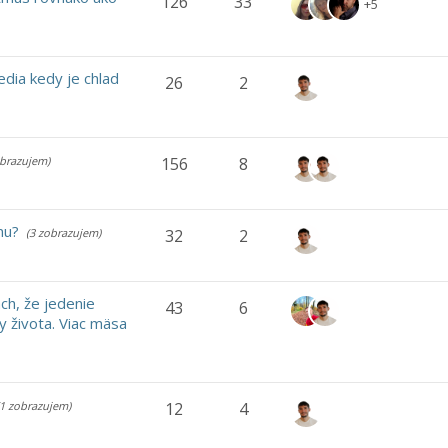
126
33
+5
edia kedy je chlad
26
2
obrazujem)
156
8
nu?
(3 zobrazujem)
32
2
ch, že jedenie
43
6
y života. Viac mäsa
(1 zobrazujem)
12
4