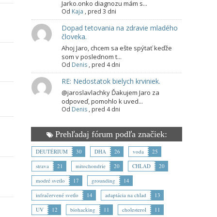
Jarko.onko diagnozu mám s...
Od
Kaja
,
pred 3 dni
Dopad tetovania na zdravie mladého
človeka.
Ahoj Jaro, chcem sa ešte spýtať keďže
som v poslednom t...
Od
Denis
,
pred 4 dni
RE: Nedostatok bielych krviniek.
@jaroslavlachky Ďakujem Jaro za
odpoveď, pomohlo k uved...
Od
Denis
,
pred 4 dni
Prehľadaj fórum podľa značiek:
DEUTÉRIUM
30
DHA
26
voda
25
strava
21
mitochondrie
20
CHLAD
20
modré svetlo
17
grounding
14
infračervené svetlo
14
adaptácia na chlad
13
UV
12
biohacking
11
cholesterol
11