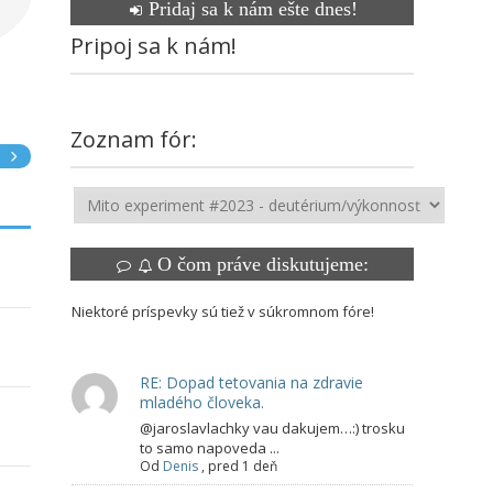
Pridaj sa k nám ešte dnes!
Pripoj sa k nám!
Zoznam fór:
e
O čom práve diskutujeme:
Niektoré príspevky sú tiež v súkromnom fóre!
RE: Dopad tetovania na zdravie
mladého človeka.
@jaroslavlachky vau dakujem…:) trosku
to samo napoveda ...
Od
Denis
,
pred 1 deň