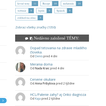
krvné testy
11
Recept
10
melatonín
10
webinár
9
leptín
9
Spánok
9
exkluzívna zóna
9
Zobraz všetky značky (1350)
Nedávno založené TÉMY:
Dopad tetovania na zdravie mladého
človeka.
Od
Denis
pred 4 dni
Merania doma
Od
Naďa Kraic
pred 4 dni
Cervene okuliare
Od
Anna Pribylova
pred 2 týždne
HCL/Palenie zahy? aj Onko diagnoza
Od
Kaja
pred 2 týždne
e