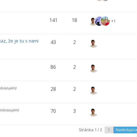
141
18
+1
az, že je tu s nami
43
2
86
2
obrazujem)
28
2
 zobrazujem)
70
3
Stránka 1 / 2
Nasledujúc