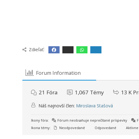
Zdieľať:
Forum Information
21
Fóra
1,067
Témy
13 K
Pr
Náš najnovší člen:
Miroslava Stašová
Ikony fóra:
Fórum neobsahuje neprečítané príspevky
F
Ikona témy:
Neodpovedané
Odpovedané
Aktívne