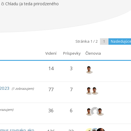
či Chladu (a teda prirodzeného
Stránka 1 / 2
Nasledujúc
Videní
Príspevky
Členovia
14
3
 2023
(1 zobrazujem)
77
7
brazujem)
36
6
ytmus rovnako ako