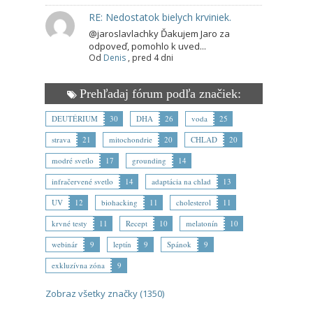
RE: Nedostatok bielych krviniek.
@jaroslavlachky Ďakujem Jaro za
odpoveď, pomohlo k uved...
Od
Denis
,
pred 4 dni
Prehľadaj fórum podľa značiek:
DEUTÉRIUM
30
DHA
26
voda
25
strava
21
mitochondrie
20
CHLAD
20
modré svetlo
17
grounding
14
infračervené svetlo
14
adaptácia na chlad
13
UV
12
biohacking
11
cholesterol
11
krvné testy
11
Recept
10
melatonín
10
webinár
9
leptín
9
Spánok
9
exkluzívna zóna
9
Zobraz všetky značky (1350)