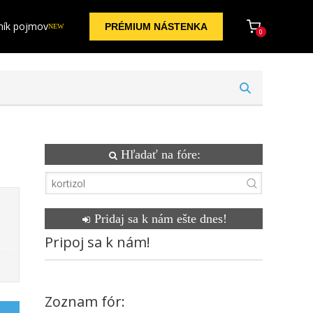
ník pojmov
PRÉMIUM NÁSTENKA
NEW
0
Hľadať na fóre:
Pridaj sa k nám ešte dnes!
Pripoj sa k nám!
Zoznam fór: