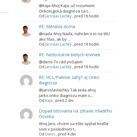
@kaja Ahoj Kaja, už rozumiem.
Onkologická diagnóza sa t...
Od
Jaroslav Lachký
,
pred 18 hodín
RE: Merania doma
@nada Ahoj Naďa, nahrám ti to na WU
ako hlas, ak by ...
Od
Jaroslav Lachký
,
pred 18 hodín
RE: Nedostatok bielych krviniek.
@denis To rád počujem
Od
Jaroslav Lachký
,
pred 18 hodín
RE: HCL/Palenie zahy? aj Onko
diagnoza
@jaroslavlachky Tak teda ahoj
Jarko.onko diagnozu mám s...
Od
Kaja
,
pred 2 dni
Dopad tetovania na zdravie mladého
človeka.
Ahoj Jaro, chcem sa ešte spýtať keďže
som v poslednom t...
Od
Denis
,
pred 4 dni