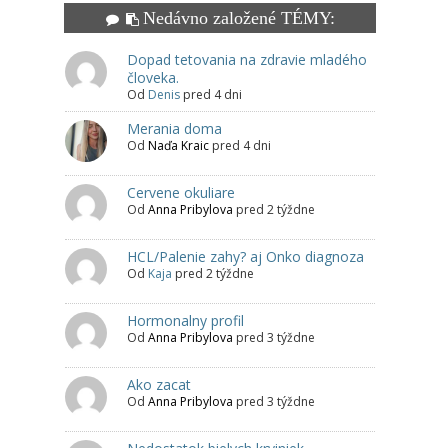
Nedávno založené TÉMY:
Dopad tetovania na zdravie mladého
človeka.
Od
Denis
pred 4 dni
Merania doma
Od
Naďa Kraic
pred 4 dni
Cervene okuliare
Od
Anna Pribylova
pred 2 týždne
HCL/Palenie zahy? aj Onko diagnoza
Od
Kaja
pred 2 týždne
Hormonalny profil
Od
Anna Pribylova
pred 3 týždne
Ako zacat
Od
Anna Pribylova
pred 3 týždne