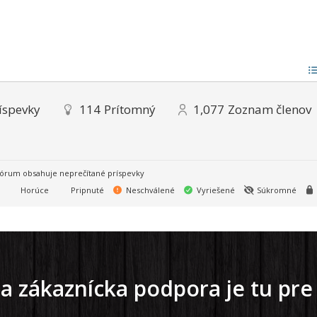
íspevky
114
Prítomný
1,077
Zoznam členov
órum obsahuje neprečítané príspevky
Horúce
Pripnuté
Neschválené
Vyriešené
Súkromné
a zákaznícka podpora je tu pre