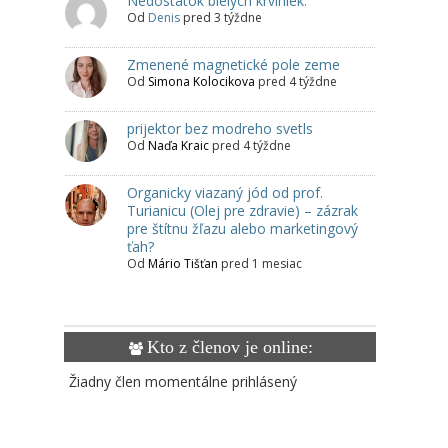
Nedostatok bielych krviniek.
Od
Denis
pred 3 týždne
Zmenené magnetické pole zeme
Od
Simona Kolocikova
pred 4 týždne
prijektor bez modreho svetls
Od
Naďa Kraic
pred 4 týždne
Organicky viazaný jód od prof.
Turianicu (Olej pre zdravie) – zázrak
pre štítnu žľazu alebo marketingový
ťah?
Od
Mário Tišťan
pred 1 mesiac
Kto z členov je online:
Žiadny člen momentálne prihlásený