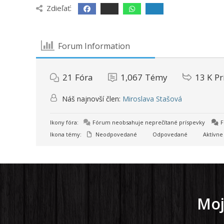
Zdieľať:
Forum Information
21
Fóra
1,067
Témy
13 K
Pr
Náš najnovší člen:
Miroslava Stašová
Ikony fóra:
Fórum neobsahuje neprečítané príspevky
F
Ikona témy:
Neodpovedané
Odpovedané
Aktívne
Moj