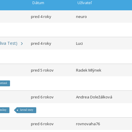
Dátum
Užívateľ
pred 4 roky
neuro
aliva Test)
pred 4 roky
Luci
pred 5 rokov
Radek Mlýnek
ortizol
pred 6 rokov
Andrea Doležálková
rmóny
krvné testy
pred 6 rokov
rovnovaha76