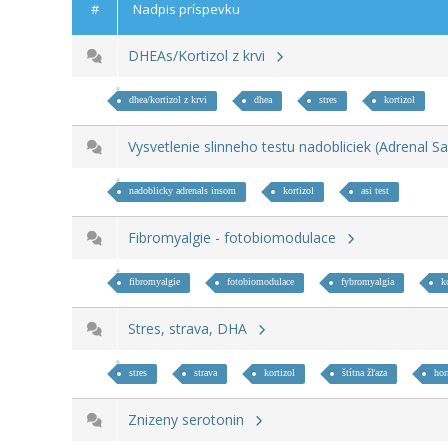
#
Nadpis príspevku
DHEAs/Kortizol z krvi
dhea/kortizol z krvi
dhea
stres
kortizol
Vysvetlenie slinneho testu nadobliciek (Adrenal S
nadoblicky adrenals insom
kortizol
asi test
Fibromyalgie - fotobiomodulace
fibromyalgie
fotobiomodulace
fybromyalgia
k
Stres, strava, DHA
stres
strava
kortizol
štítna žľaza
ho
Znizeny serotonin