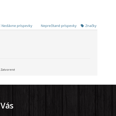
Nedávne príspevky
Neprečítané príspevky
Značky
Zatvorené
 Vás