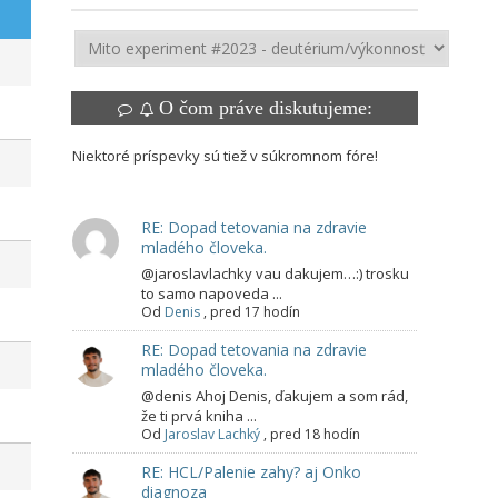
O čom práve diskutujeme:
Niektoré príspevky sú tiež v súkromnom fóre!
RE: Dopad tetovania na zdravie
mladého človeka.
@jaroslavlachky vau dakujem…:) trosku
to samo napoveda ...
Od
Denis
,
pred 17 hodín
RE: Dopad tetovania na zdravie
mladého človeka.
@denis Ahoj Denis, ďakujem a som rád,
že ti prvá kniha ...
Od
Jaroslav Lachký
,
pred 18 hodín
RE: HCL/Palenie zahy? aj Onko
diagnoza