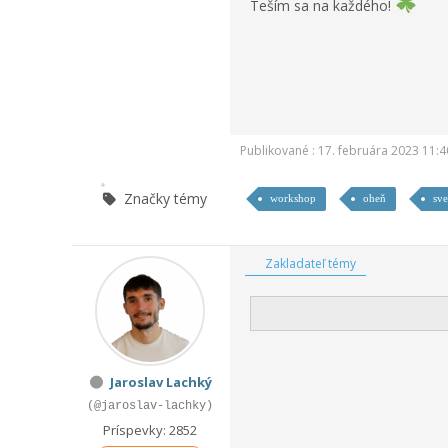
Teším sa na každého!
Publikované : 17. februára 2023 11:4
Značky témy
workshop
oheň
sve
Zakladateľ témy
Jaroslav Lachký
(@jaroslav-lachky)
Príspevky: 2852