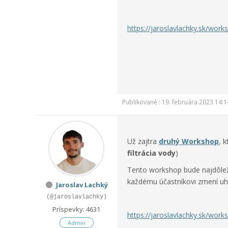
https://jaroslavlachky.sk/wo
Publikované : 19. februára 2023 14:1
Už zajtra
druhý Workshop
, 
filtrácia vody
)
Tento workshop bude najdôleži
každému účastníkovi zmení uho
Jaroslav Lachký
(@jaroslavlachky)
Príspevky: 4631
https://jaroslavlachky.sk/wo
Admin