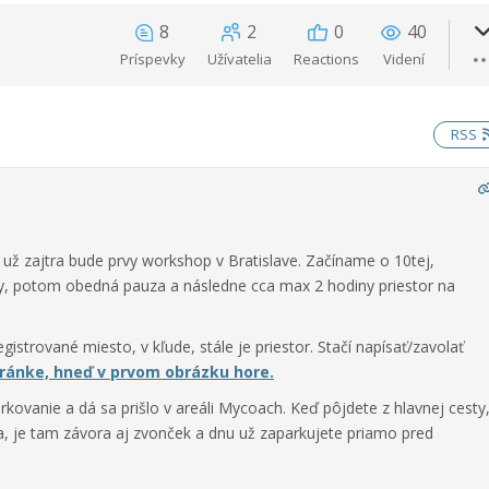
8
2
0
40
Príspevky
Užívatelia
Reactions
Videní
RSS
 už zajtra bude prvy workshop v Bratislave. Začíname o 10tej,
ky, potom obedná pauza a následne cca max 2 hodiny priestor na
strované miesto, v kľude, stále je priestor. Stačí napísať/zavolať
tránke, hneď v prvom obrázku hore.
parkovanie a dá sa prišlo v areáli Mycoach. Keď pôjdete z hlavnej cesty
a, je tam závora aj zvonček a dnu už zaparkujete priamo pred