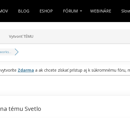
MOV
BLOG
ESHOP
FÓRUM
WEBINÁRE
Slov
Vytvoriť TÉMU
works...
 vytvoríte
Zdarma
a ak chcete získať prístup aj k súkromnému fóru,
 na tému Svetlo