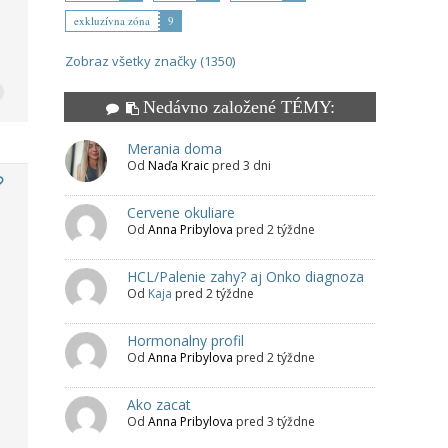
exkluzívna zóna
9
Zobraz všetky značky (1350)
Nedávno založené TÉMY:
Merania doma
Od
Naďa Kraic
pred 3 dni
Cervene okuliare
Od
Anna Pribylova
pred 2 týždne
HCL/Palenie zahy? aj Onko diagnoza
Od
Kaja
pred 2 týždne
Hormonalny profil
Od
Anna Pribylova
pred 2 týždne
Ako zacat
Od
Anna Pribylova
pred 3 týždne