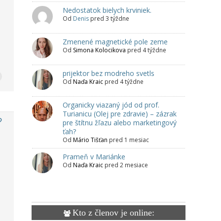
Nedostatok bielych krviniek.
Od
Denis
pred 3 týždne
Zmenené magnetické pole zeme
Od
Simona Kolocikova
pred 4 týždne
prijektor bez modreho svetls
Od
Naďa Kraic
pred 4 týždne
Organicky viazaný jód od prof.
Turianicu (Olej pre zdravie) – zázrak
pre štítnu žľazu alebo marketingový
ťah?
Od
Mário Tišťan
pred 1 mesiac
Prameň v Mariánke
Od
Naďa Kraic
pred 2 mesiace
Kto z členov je online: