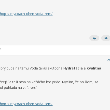
rkshop-s-mycoach-ohen-voda-zem/
4
ktorý bude na tému Voda (alias skutočná
Hydratácia
a
kvalitná
tejší a teší msa na každého kto príde. Myslím, že po ňom, sa
l pohľadu na veľa vecí.
rkshop-s-mycoach-ohen-voda-zem/