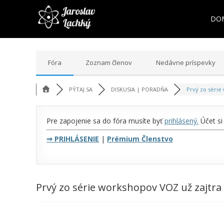
DO
Fóra
Zoznam členov
Nedávne príspevky
PÝTAJ SA
DISKUSIA | PORADŇA
Prvý zo série 
Pre zapojenie sa do fóra musíte byť
prihlásený
.
Účet si
⇒
PRIHLÁSENIE
|
Prémium Členstvo
Prvý zo série workshopov VOZ už zajtra