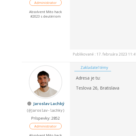
Administrator
Absolvent Mito hack
#2023 s deutériom
Publikované : 17. februára 2023 11:4
Zakladateľ témy
Adresa je tu:
Teslova 26, Bratislava
Jaroslav Lachký
(@jaroslav-lachky)
Príspevky: 2852
Administrator
Absolvent Mito hack