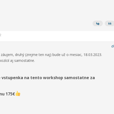
2
 záujem, druhý (zrejme ten naj) bude už o mesiac, 18.03.2023.
pozícií aj samostatne.
je vstupenka na tento workshop samostatne za
enu 175€