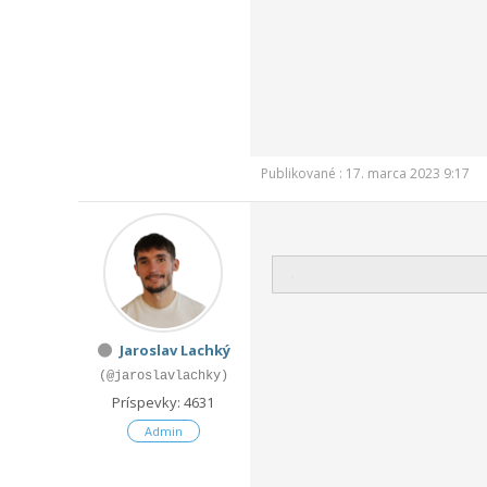
Publikované : 17. marca 2023 9:17
Jaroslav Lachký
(@jaroslavlachky)
Príspevky: 4631
Admin