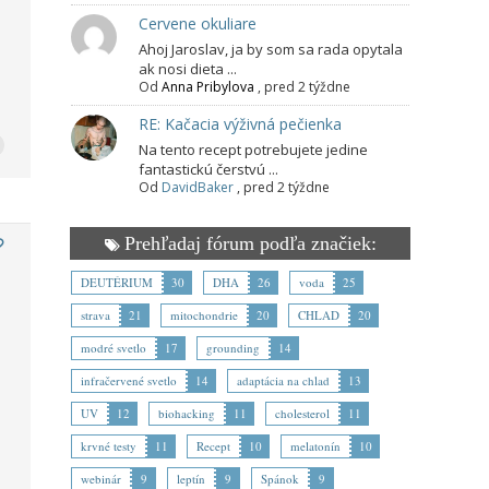
Cervene okuliare
Ahoj Jaroslav, ja by som sa rada opytala
ak nosi dieta ...
Od
Anna Pribylova
,
pred 2 týždne
RE: Kačacia výživná pečienka
Na tento recept potrebujete jedine
fantastickú čerstvú ...
Od
DavidBaker
,
pred 2 týždne
Prehľadaj fórum podľa značiek:
DEUTÉRIUM
30
DHA
26
voda
25
strava
21
mitochondrie
20
CHLAD
20
modré svetlo
17
grounding
14
infračervené svetlo
14
adaptácia na chlad
13
UV
12
biohacking
11
cholesterol
11
krvné testy
11
Recept
10
melatonín
10
webinár
9
leptín
9
Spánok
9