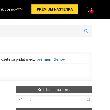
ník pojmov
PRÉMIUM NÁSTENKA
NEW
0
 môžete sa pridať medzi
prémium členov
.
Hľadať na fóre: