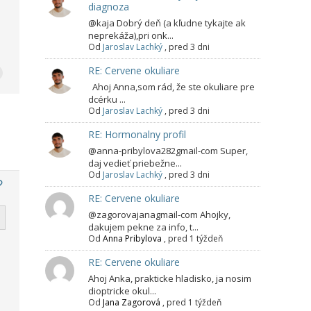
diagnoza
@kaja Dobrý deň (a kľudne tykajte ak
neprekáža),pri onk...
Od
Jaroslav Lachký
,
pred 3 dni
RE: Cervene okuliare
Ahoj Anna,som rád, že ste okuliare pre
dcérku ...
Od
Jaroslav Lachký
,
pred 3 dni
RE: Hormonalny profil
@anna-pribylova282gmail-com Super,
daj vedieť priebežne...
Od
Jaroslav Lachký
,
pred 3 dni
RE: Cervene okuliare
@zagorovajanagmail-com Ahojky,
dakujem pekne za info, t...
Od
Anna Pribylova
,
pred 1 týždeň
RE: Cervene okuliare
Ahoj Anka, prakticke hladisko, ja nosim
dioptricke okul...
Od
Jana Zagorová
,
pred 1 týždeň