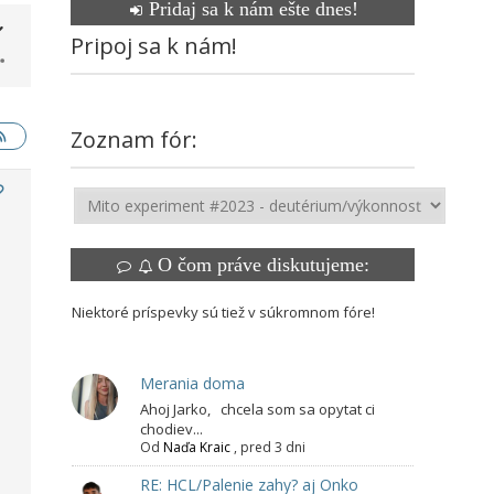
Pridaj sa k nám ešte dnes!
Pripoj sa k nám!
Zoznam fór:
O čom práve diskutujeme:
Niektoré príspevky sú tiež v súkromnom fóre!
Merania doma
Ahoj Jarko, chcela som sa opytat ci
,
chodiev...
Od
Naďa Kraic
,
pred 3 dni
RE: HCL/Palenie zahy? aj Onko