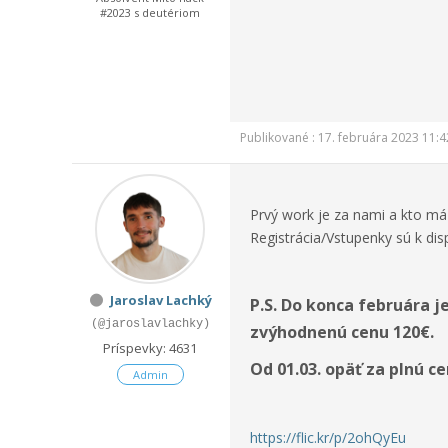
#2023 s deutériom
Publikované : 17. februára 2023 11:4
Prvý work je za nami a kto má
Registrácia/Vstupenky sú k dis
Jaroslav Lachký
P.S. Do konca februára 
(@jaroslavlachky)
zvýhodnenú cenu 120€.
Príspevky: 4631
Od 01.03. opäť za plnú c
Admin
https://flic.kr/p/2ohQyEu