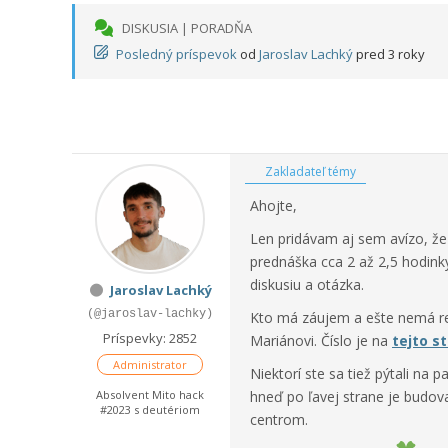
DISKUSIA | PORADŇA
Posledný príspevok
od
Jaroslav Lachký
pred 3 roky
Zakladateľ témy
Ahojte,
Len pridávam aj sem avízo, že
prednáška cca 2 až 2,5 hodin
diskusiu a otázka.
Jaroslav Lachký
(@jaroslav-lachky)
Kto má záujem a ešte nemá regi
Príspevky: 2852
Mariánovi. Číslo je na
tejto s
Administrator
Niektorí ste sa tiež pýtali na 
Absolvent Mito hack
hneď po ľavej strane je budov
#2023 s deutériom
centrom.