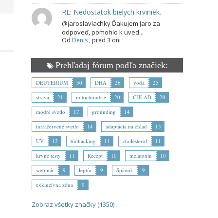
RE: Nedostatok bielych krviniek.
@jaroslavlachky Ďakujem Jaro za
odpoveď, pomohlo k uved...
Od
Denis
,
pred 3 dni
Prehľadaj fórum podľa značiek:
DEUTÉRIUM
30
DHA
26
voda
25
strava
21
mitochondrie
20
CHLAD
20
modré svetlo
17
grounding
14
infračervené svetlo
14
adaptácia na chlad
13
UV
12
biohacking
11
cholesterol
11
krvné testy
11
Recept
10
melatonín
10
webinár
9
leptín
9
Spánok
9
exkluzívna zóna
9
Zobraz všetky značky (1350)