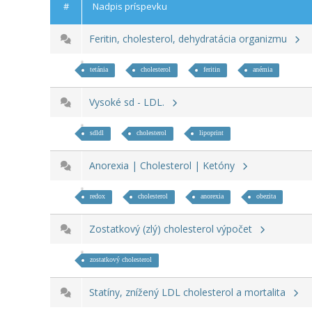
#
Nadpis príspevku
Feritin, cholesterol, dehydratácia organizmu
tetánia
cholesterol
feritin
anémia
Vysoké sd - LDL.
sdldl
cholesterol
lipoprint
Anorexia | Cholesterol | Ketóny
redox
cholesterol
anorexia
obezita
Zostatkový (zlý) cholesterol výpočet
zostatkový cholesterol
Statíny, znížený LDL cholesterol a mortalita