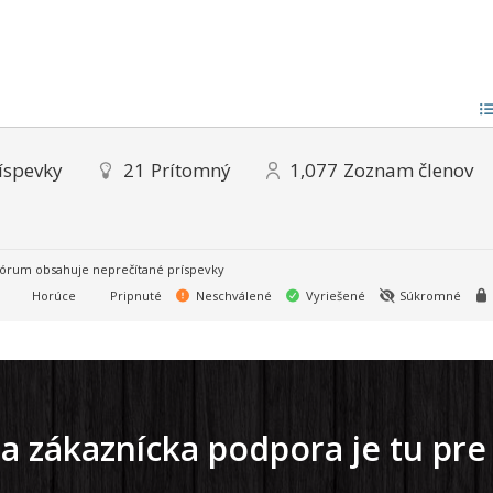
íspevky
21
Prítomný
1,077
Zoznam členov
órum obsahuje neprečítané príspevky
Horúce
Pripnuté
Neschválené
Vyriešené
Súkromné
a zákaznícka podpora je tu pre