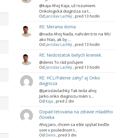
@kaja Ahoj Kaja, už rozumiem.
Onkologická diagnóza sa t...
Od
Jaroslav Lachký
,
pred 13 hodín
RE: Merania doma
@nada Ahoj Naďa, nahrám ti to na WU
ako hlas, ak by ...
Od
Jaroslav Lachký
,
pred 13 hodín
RE: Nedostatok bielych krviniek.
@denis To rád počujem
Od
Jaroslav Lachký
,
pred 13 hodín
RE: HCL/Palenie zahy? aj Onko
diagnoza
@jaroslavlachky Tak teda ahoj
Jarko.onko diagnozu mám s...
Od
Kaja
,
pred 2 dni
Dopad tetovania na zdravie mladého
človeka.
Ahoj Jaro, chcem sa ešte spýtať keďže
som v poslednom t...
Od
Denis
,
pred 3 dni