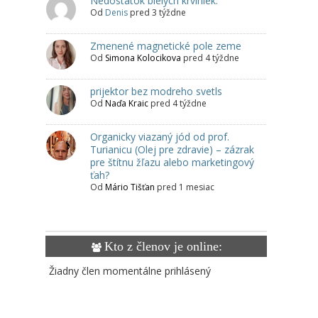
Nedostatok bielych krviniek.
Od
Denis
pred 3 týždne
Zmenené magnetické pole zeme
Od
Simona Kolocikova
pred 4 týždne
prijektor bez modreho svetls
Od
Naďa Kraic
pred 4 týždne
Organicky viazaný jód od prof.
Turianicu (Olej pre zdravie) – zázrak
pre štítnu žľazu alebo marketingový
ťah?
Od
Mário Tišťan
pred 1 mesiac
Kto z členov je online:
Žiadny člen momentálne prihlásený