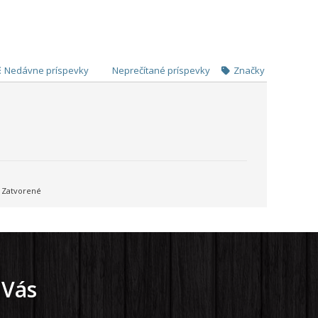
Nedávne príspevky
Neprečítané príspevky
Značky
Zatvorené
 Vás