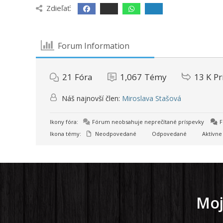
Zdieľať:
Forum Information
21
Fóra
1,067
Témy
13 K
Pr
Náš najnovší člen:
Miroslava Stašová
Ikony fóra:
Fórum neobsahuje neprečítané príspevky
F
Ikona témy:
Neodpovedané
Odpovedané
Aktívne
Moj