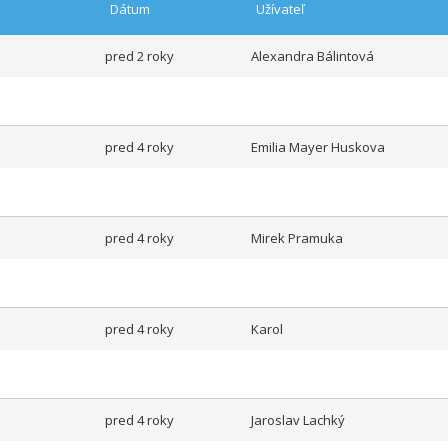
Dátum
Užívateľ
pred 2 roky
Alexandra Bálintová
pred 4 roky
Emilia Mayer Huskova
pred 4 roky
Mirek Pramuka
pred 4 roky
Karol
pred 4 roky
Jaroslav Lachký