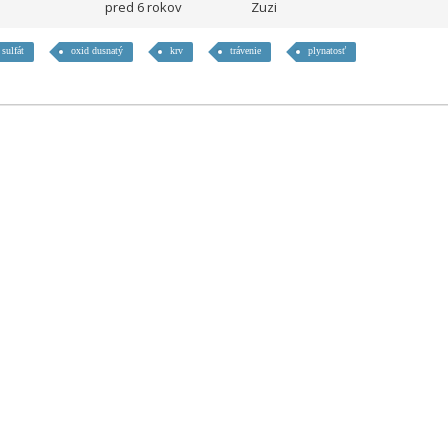
pred 6 rokov
Zuzi
sulfát
oxid dusnatý
krv
trávenie
plynatosť