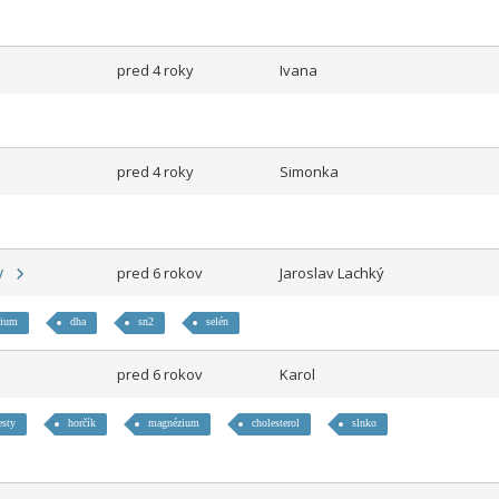
pred 4 roky
Ivana
pred 4 roky
Simonka
py
pred 6 rokov
Jaroslav Lachký
rium
dha
sn2
selén
pred 6 rokov
Karol
esty
horčík
magnézium
cholesterol
slnko