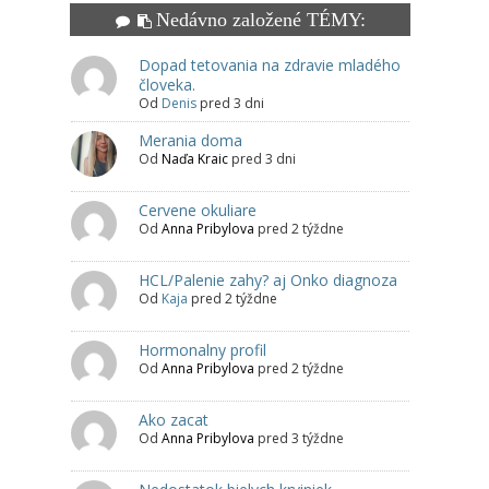
Nedávno založené TÉMY:
Dopad tetovania na zdravie mladého
človeka.
Od
Denis
pred 3 dni
Merania doma
Od
Naďa Kraic
pred 3 dni
Cervene okuliare
Od
Anna Pribylova
pred 2 týždne
HCL/Palenie zahy? aj Onko diagnoza
Od
Kaja
pred 2 týždne
Hormonalny profil
Od
Anna Pribylova
pred 2 týždne
Ako zacat
Od
Anna Pribylova
pred 3 týždne