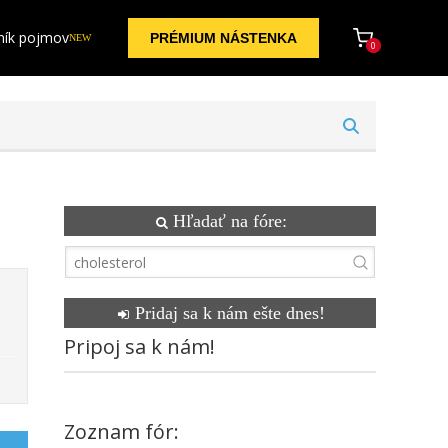
ník pojmov
PRÉMIUM NÁSTENKA
NEW
0
Hľadať na fóre:
Pridaj sa k nám ešte dnes!
Pripoj sa k nám!
Zoznam fór: