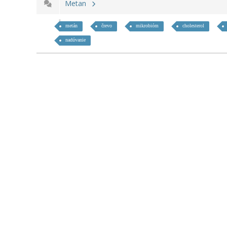
Metan
metán
črevo
mikrobióm
cholesterol
nadúvanie