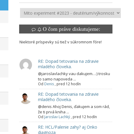
O čom práve diskutujeme:
Niektoré príspevky sú tiež v súkromnom fóre!
RE: Dopad tetovania na zdravie
mladého človeka.
@jaroslavlachky vau dakujem…:) trosku
to samo napoveda ...
Od
Denis
,
pred 12 hodín
RE: Dopad tetovania na zdravie
mladého človeka.
@denis Ahoj Denis, ďakujem a som rád,
že ti prvá kniha ...
Od
Jaroslav Lachký
,
pred 12 hodín
RE: HCL/Palenie zahy? aj Onko
diagnoza