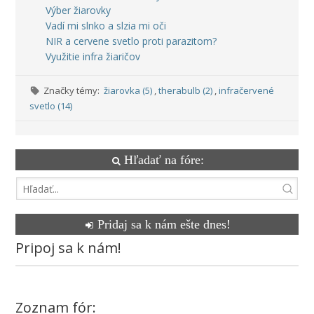
Výber žiarovky
Vadí mi slnko a slzia mi oči
NIR a cervene svetlo proti parazitom?
Využitie infra žiaričov
Značky témy:
žiarovka (5)
,
therabulb (2)
,
infračervené
svetlo (14)
Hľadať na fóre:
Pridaj sa k nám ešte dnes!
Pripoj sa k nám!
Zoznam fór: