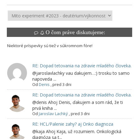
O čom práve diskutujeme:
Niektoré príspevky sú tiež v súkromnom fóre!
RE: Dopad tetovania na zdravie mladého človeka.
@jaroslavlachky vau dakujem…:) trosku to samo
napoveda ...
Od
Denis
,
pred 3 dni
RE: Dopad tetovania na zdravie mladého človeka.
@denis Ahoj Denis, ďakujem a som rád, že ti
prvá kniha ...
Od
Jaroslav Lachký
,
pred 3 dni
RE: HCL/Palenie zahy? aj Onko diagnoza
@kaja Ahoj Kaja, už rozumiem. Onkologická
diagnóza sa t...