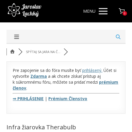
MENU
0
SPÝTAJ SA JARA NA Č...
Pre zapojenie sa do fóra musíte byť
prihlásený
.
Účet si
vytvoríte
Zdarma
a ak chcete získať prístup aj
k súkromnému fóru, môžete sa pridať medzi
prémium
členov
.
⇒
PRIHLÁSENIE
|
Prémium Členstvo
Infra žiarovka Therabulb