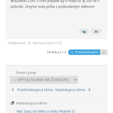
@zuzana12345 V tom prípade by ti mala ísť aj 300 W v
pohode. Zrejme teda prišla s poškodeným vláknom
Publikované : 22. februára 2023 21:32
Stránka 2 / 2
Predchádzajúce
Forum Jump:
Predchádzajúca téma
Nasledujúca téma
Nadväzujúca téma
Viac času na slnku a nízky Vitamín D