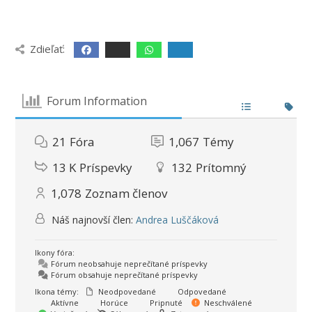
Zdieľať:
Forum Information
21
Fóra
1,067
Témy
13 K
Príspevky
132
Prítomný
1,078
Zoznam členov
Náš najnovší člen:
Andrea Luščáková
Ikony fóra:
Fórum neobsahuje neprečítané príspevky
Fórum obsahuje neprečítané príspevky
Ikona témy:
Neodpovedané
Odpovedané
Aktívne
Horúce
Pripnuté
Neschválené