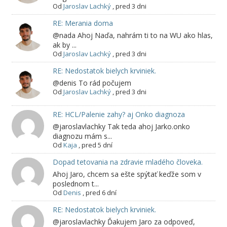
Od
Jaroslav Lachký
,
pred 3 dni
RE: Merania doma
@nada Ahoj Naďa, nahrám ti to na WU ako hlas,
ak by ...
Od
Jaroslav Lachký
,
pred 3 dni
RE: Nedostatok bielych krviniek.
@denis To rád počujem
Od
Jaroslav Lachký
,
pred 3 dni
RE: HCL/Palenie zahy? aj Onko diagnoza
@jaroslavlachky Tak teda ahoj Jarko.onko
diagnozu mám s...
Od
Kaja
,
pred 5 dní
Dopad tetovania na zdravie mladého človeka.
Ahoj Jaro, chcem sa ešte spýtať keďže som v
poslednom t...
Od
Denis
,
pred 6 dní
RE: Nedostatok bielych krviniek.
@jaroslavlachky Ďakujem Jaro za odpoveď,