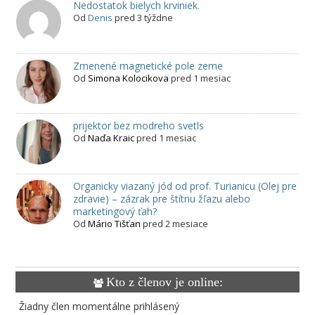
Nedostatok bielych krviniek.
Od
Denis
pred 3 týždne
Zmenené magnetické pole zeme
Od
Simona Kolocikova
pred 1 mesiac
prijektor bez modreho svetls
Od
Naďa Kraic
pred 1 mesiac
Organicky viazaný jód od prof. Turianicu (Olej pre
zdravie) – zázrak pre štítnu žľazu alebo
marketingový ťah?
Od
Mário Tišťan
pred 2 mesiace
Kto z členov je online:
Žiadny člen momentálne prihlásený