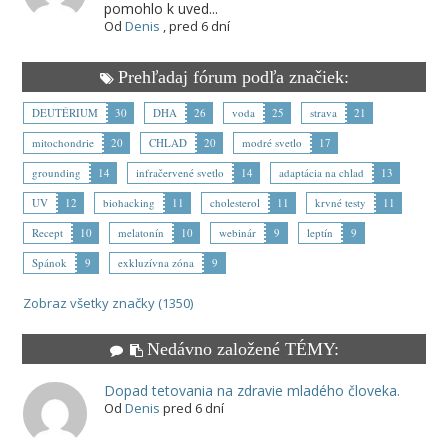
pomohlo k uved...
Od
Denis
,
pred 6 dní
Prehľadaj fórum podľa značiek:
DEUTÉRIUM
30
DHA
26
voda
25
strava
21
mitochondrie
20
CHLAD
20
modré svetlo
17
grounding
14
infračervené svetlo
14
adaptácia na chlad
13
UV
12
biohacking
11
cholesterol
11
krvné testy
11
Recept
10
melatonín
10
webinár
9
leptín
9
Spánok
9
exkluzívna zóna
9
Zobraz všetky značky (1350)
Nedávno založené TÉMY:
Dopad tetovania na zdravie mladého človeka.
Od
Denis
pred 6 dní