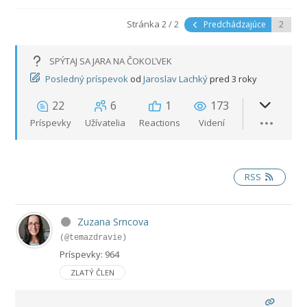
Stránka 2 / 2
Predchádzajúce
SPÝTAJ SA JARA NA ČOKOĽVEK
Posledný príspevok
od
Jaroslav Lachký
pred 3 roky
22
6
1
173
Príspevky
Užívatelia
Reactions
Videní
RSS
Zuzana Srncova
(@temazdravie)
Príspevky: 964
ZLATÝ ČLEN