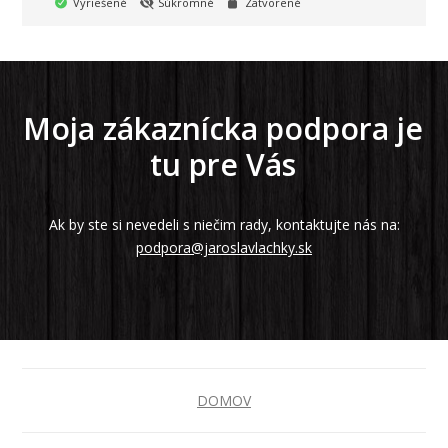
Vyriešené
Súkromné
Zatvorené
Moja zákaznícka podpora je
tu pre Vás
Ak by ste si nevedeli s niečim rady, kontaktujte nás na:
podpora@jaroslavlachky.sk
DOMOV