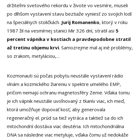
držiteľmi svetového rekordu v živote vo vesmíre, museli
po dlhšom vystavení stavu beztiaže vyniesť zo svojich lodí
na špeciálnych stoličkách.
Jurij Romanenko
, ktorý v roku
1987 žil na vesmírnej stanici Mir 326 dní, stratil asi
5
percent vápnika v kostiach a pravdepodobne stratil
až tretinu objemu krvi
. Samozrejme mal aj iné problémy,
so zrakom, metyláciou,…
Kozmonauti sú počas pobytu neustále vystavení rádio
vlnám a kozmického žiareniu v spektre umelého EMP,
pričom nemajú ochranu magnetosféry Zeme. Vďaka tomu
je ich vápnik neustále uvoľnovaný z tkanív viac, ich meď,
ktorá umožňuje dopovať kosť, aby generovala
regeneračný el. prúd sa tiež vytráca a taktiež sa do ich
mitochondrií dostáva viac deutéria. Ich mitochondriálna
DNA sa následne viac metyluje, vďaka čomu už nedokáže