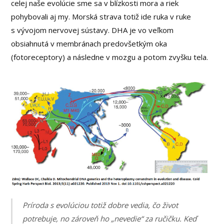
celej naše evolúcie sme sa v blízkosti mora a riek
pohybovali aj my. Morská strava totiž ide ruka v ruke
s vývojom nervovej sústavy. DHA je vo veľkom
obsiahnutá v membránach predovšetkým oka
(fotoreceptory) a následne v mozgu a potom zvyšku tela.
Príroda s evolúciou totiž dobre vedia, čo život
potrebuje, no zároveň ho „nevedie“ za ručičku. Keď