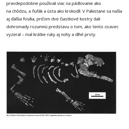
pravdepodobne používali viac na pádlovanie ako
na chôdzu, a ňufák a ústa ako krokodíl. V Pakistane sa našla
aj ďalšia fosília, pričom dve čiastkové kostry dali
dohromady rozumnú predstavu o tom, ako tento cicavec
vyzeral – mal krátke ruky aj nohy a dlhé prsty.