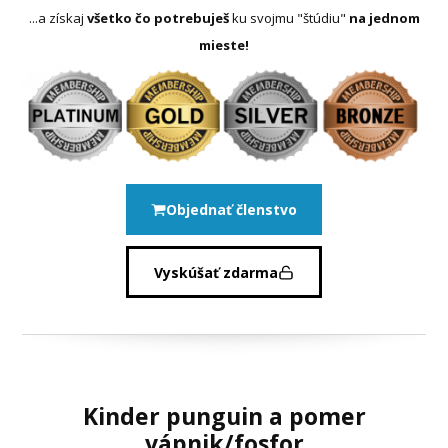
...a získaj
všetko čo potrebuješ
ku svojmu "štúdiu"
na jednom
mieste!
Objednať členstvo
Vyskúšať zdarma
Kinder punguin a pomer
vápnik/fosfor