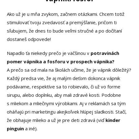
Ako už je u mňa zvykom, začnem otázkami. Chcem totiž
stimulovať tvoju zvedavosť a premýšľanie, pričom ti
sľubujem, že dnes to bude veľmi stručné a po dočítaní
dostaneš odpovede!
Napadlo ťa niekedy prečo je väčšinou v
potravinách
pomer vápnika a fosforu v prospech vápnika?
A prečo sa od mala na školách učíme, že je vápnik dôležitý?
Každý predsa vie, že aj malým deťom dokonca vápnik
podávame, respektíve sa to robievalo, či už vo forme
sirupu, alebo doplnku, aby mali zdravé kosti. Podobne
s mliekom a mliečnymi výrobkami. Aj v reklamách sa tým
oháňajú pri marketingu akejkoľvek hlúpej sladkosti. Stačí,
že obhajuje mlieko a už je pre deti zdravá (viď
kinder
pinguin
a iné).