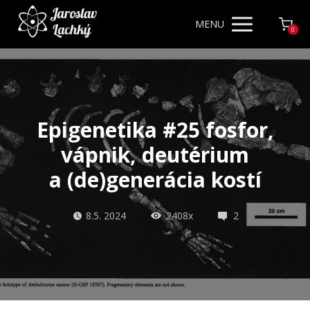
MENU
0
Epigenetika #25 fosfor,
vápnik, deutérium
a (de)generácia kostí
8.5. 2024
2408x
2