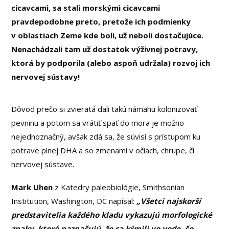
cicavcami, sa stali morskými cicavcami
pravdepodobne preto, pretože ich podmienky
v oblastiach Zeme kde boli, už neboli dostačujúce.
Nenachádzali tam už dostatok výživnej potravy,
ktorá by podporila (alebo aspoň udržala) rozvoj ich
nervovej sústavy!
Dôvod prečo si zvieratá dali takú námahu kolonizovať
pevninu a potom sa vrátiť späť do mora je možno
nejednoznačný, avšak zdá sa, že súvisí s prístupom ku
potrave plnej DHA a so zmenami v očiach, chrupe, či
nervovej sústave.
Mark Uhen
z Katedry paleobiológie, Smithsonian
Institution, Washington, DC napísal:
„Všetci najskorší
predstavitelia každého kladu vykazujú morfologické
znaky, ktoré naznačujú, že sa kŕmili vo vode, čo