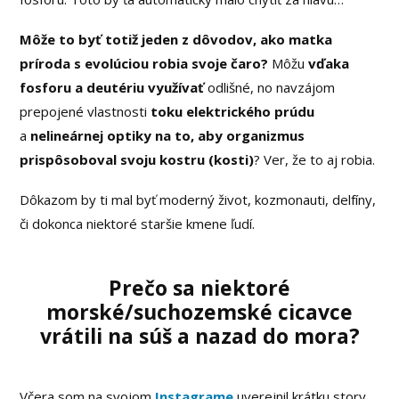
Môže to byť totiž jeden z dôvodov, ako matka
príroda s evolúciou robia svoje čaro?
Môžu
vďaka
fosforu a deutériu využívať
odlišné, no navzájom
prepojené vlastnosti
toku elektrického prúdu
a
nelineárnej optiky na to, aby organizmus
prispôsoboval svoju kostru (kosti)
? Ver, že to aj robia.
Dôkazom by ti mal byť moderný život, kozmonauti, delfíny,
či dokonca niektoré staršie kmene ľudí.
Prečo sa niektoré
morské/suchozemské cicavce
vrátili na súš a nazad do mora?
Včera som na svojom
Instagrame
uverejnil krátku story