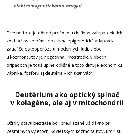
elektromagnetickému smogu!
Presne toto je dôvod prečo je u delfínov zakrpatenie ich
kostí až osteopénia pozitívna epigenetická adaptácia,
zatiaľ čo osteoporóza u moderných ľudí, alebo
u kozmonautov je negatívna. Prostredie v oboch
prípadoch je totiž úplne odlišné a toto diktuje ekonomiku
vápnika, fosforu aj deutéria v ich tkanivách!
Deutérium ako optický spínač
v kolagéne, ale aj v mitochondrii
Účinky stavu beztiaže boli preukázané už dávno pri
vesmírnych výletoch. Sovietskych kozmonautov, ktorí sú