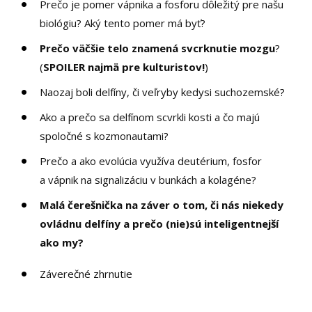
Prečo je pomer vápnika a fosforu dôležitý pre našu
biológiu? Aký tento pomer má byť?
Prečo väčšie telo znamená svcrknutie mozgu
?
(
SPOILER najmä pre kulturistov!
)
Naozaj boli delfíny, či veľryby kedysi suchozemské?
Ako a prečo sa delfínom scvrkli kosti a čo majú
spoločné s kozmonautami?
Prečo a ako evolúcia využíva deutérium, fosfor
a vápnik na signalizáciu v bunkách a kolagéne?
Malá čerešnička na záver o tom, či nás niekedy
ovládnu delfíny a prečo (nie)sú inteligentnejší
ako my?
Záverečné zhrnutie