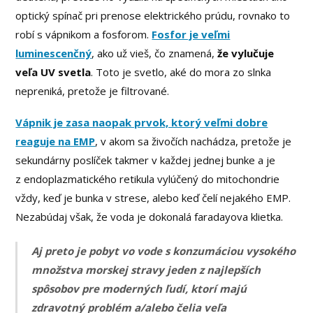
optický spínač pri prenose elektrického prúdu, rovnako to
robí s vápnikom a fosforom.
Fosfor je veľmi
luminescenčný
, ako už vieš, čo znamená,
že vylučuje
veľa UV svetla
. Toto je svetlo, aké do mora zo slnka
nepreniká, pretože je filtrované.
Vápnik je zasa naopak prvok, ktorý veľmi dobre
reaguje na EMP
, v akom sa živočích nachádza, pretože je
sekundárny poslíček takmer v každej jednej bunke a je
z endoplazmatického retikula vylúčený do mitochondrie
vždy, keď je bunka v strese, alebo keď čelí nejakého EMP.
Nezabúdaj však, že voda je dokonalá faradayova klietka.
Aj preto je pobyt vo vode s konzumáciou vysokého
množstva morskej stravy jeden z najlepších
spôsobov pre moderných ľudí, ktorí majú
zdravotný problém a/alebo čelia veľa