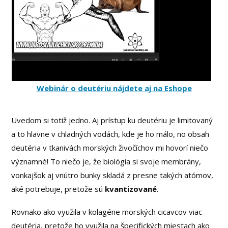
Webinár o deutériu nájdete aj na Eshope
Uvedom si totiž jedno. Aj prístup ku deutériu je limitovaný
a to hlavne v chladných vodách, kde je ho málo, no obsah
deutéria v tkanivách morských živočíchov mi hovorí niečo
významné! To niečo je, že biológia si svoje membrány,
vonkajšok aj vnútro bunky skladá z presne takých atómov,
aké potrebuje, pretože sú
kvantizované
.
Rovnako ako využila v kolagéne morských cicavcov viac
deutéria, pretože ho využila na špecifických miestach ako