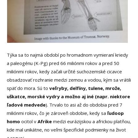
Týka sa to najmä období po hromadnom vymieraní kriedy
a paleogénu (K-Pg) pred 66 miliónmi rokov a pred 50
miliónmi rokov, kedy začali určité suchozemské cicavce
obsadzovať rozhranie medzi zemou a vodou, kým sa vrátili
späť do mora. Sú to
veľryby, delfíny, tulene, mrože,
uškatce, morské vydry a možno aj iné (napr. niektore
ľadové medvede
). Trvalo to asi až do obdobia pred 7
miliónmi rokov, čo je zároveň obdobie, kedy sa
ľudoop
homo
ocitol v
Afrike
medzi eurázijskou a africkou platňou,
kde mal unikátne, no veľmi špecifické podmienky na život