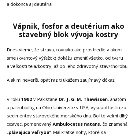
a dokonca aj deutéria!
Vápnik, fosfor a deutérium ako
stavebný blok vývoja kostry
Dnes vieme, že strava, rovnako ako prostredie v akom
sme (kvantový výťažok) dokážu zmeniť všetko, od tvaru
a veľkosti tela/kostry, až po jeho zdravotný stav/chorobu.
A ak mi neveríš, opäť raz ti ukážem zaujímavý dôkaz.
V roku
1992
v Pakistane
Dr. J. G. M. Thewissen
, anatóm
a paleobiológ na Ohio Univerzite v USA, vykopal fosíliu zo
sedimentov starovekého morského dna. Bol to veľmi dlhý
cicavec, pomenovaný
Ambulocetus natans
, čo znamená
„
plávajúca veľryba
“. Mal krátke nohy, ktoré sa