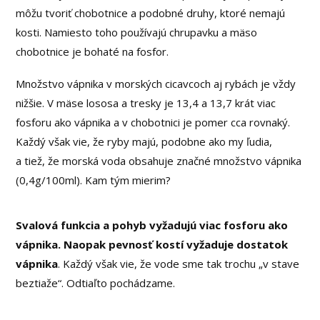
môžu tvoriť chobotnice a podobné druhy, ktoré nemajú
kosti. Namiesto toho používajú chrupavku a mäso
chobotnice je bohaté na fosfor.
Množstvo vápnika v morských cicavcoch aj rybách je vždy
nižšie. V mäse lososa a tresky je 13,4 a 13,7 krát viac
fosforu ako vápnika a v chobotnici je pomer cca rovnaký.
Každý však vie, že ryby majú, podobne ako my ľudia,
a tiež, že morská voda obsahuje značné množstvo vápnika
(0,4g/100ml). Kam tým mierim?
Svalová funkcia a pohyb vyžadujú viac fosforu ako
vápnika. Naopak pevnosť kostí vyžaduje dostatok
vápnika
. Každý však vie, že vode sme tak trochu „v stave
beztiaže“. Odtiaľto pochádzame.