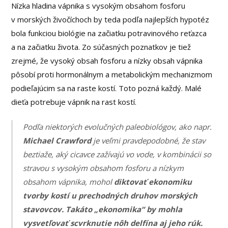
Nízka hladina vápnika s vysokým obsahom fosforu
v morských živočíchoch by teda podľa najlepších hypotéz
bola funkciou biológie na začiatku potravinového reťazca
a na začiatku života. Zo súčasných poznatkov je tiež
zrejmé, že vysoký obsah fosforu a nízky obsah vápnika
pôsobí proti hormonálnym a metabolickým mechanizmom
podieľajúcim sa na raste kostí. Toto pozná každý. Malé
dieťa potrebuje vápnik na rast kostí.
Podľa niektorých evolučných paleobiológov, ako napr.
Michael Crawford
je veľmi pravdepodobné, že stav
beztiaže, aký cicavce zažívajú vo vode, v kombinácii so
stravou s vysokým obsahom fosforu a nízkym
obsahom vápnika, mohol
diktovať ekonomiku
tvorby kostí u prechodných druhov morských
stavovcov. Takáto „ekonomika“ by mohla
vysvetľovať scvrknutie nôh delfína aj jeho rúk.