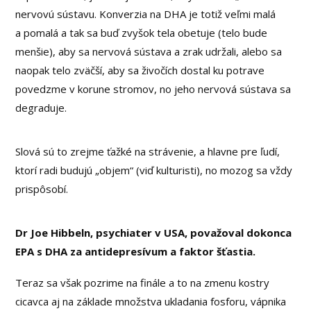
nervovú sústavu. Konverzia na DHA je totiž veľmi malá
a pomalá a tak sa buď zvyšok tela obetuje (telo bude
menšie), aby sa nervová sústava a zrak udržali, alebo sa
naopak telo zväčší, aby sa živočích dostal ku potrave
povedzme v korune stromov, no jeho nervová sústava sa
degraduje.
Slová sú to zrejme ťažké na strávenie, a hlavne pre ľudí,
ktorí radi budujú „objem“ (viď kulturisti), no mozog sa vždy
prispôsobí.
Dr Joe Hibbeln, psychiater v USA, považoval dokonca
EPA s DHA za antidepresívum a faktor šťastia.
Teraz sa však pozrime na finále a to na zmenu kostry
cicavca aj na základe množstva ukladania fosforu, vápnika