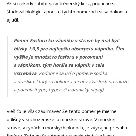
Ak si niekedy robil nejaký trénerský kurz, prípadne si
študoval biológiu, apod., o týchto pomeroch si sa dokonca
aj učil.
Pomer Fosforu ku vápniku v strave by mal byť
blízky 1:0,5 pre najlepšiu absorpciu vápnika. Čím
vyššie je množstvo fosforu v porovnaní
s vápnikom, tým horšie sa vápnik v tele
vstrebáva
. Podobne sa učí o pomere sodíka
a draslíka, ktorý sa dokonca mení v závislosti od záťaže
a potenia (hypo, hyper, či izotonicky nápoj).
Vieš čo je však zaujímavé? Že tento pomer je mierne
odlišný v suchozemskej a morskej strave. V morskej
strave, v rybách a morskyćh plodoch, je zvyčajne prevaha
fosforu. Toto by ťa automaticky malo chytiť za hlavu…