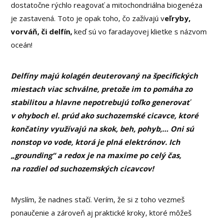
dostatočne rýchlo reagovať a mitochondriálna biogenéza
je zastavená. Toto je opak toho, čo zažívajú v
eľryby,
vorváň, či delfín,
keď sú vo faradayovej klietke s názvom
oceán!
Delfíny majú kolagén deuterovaný na špecifických
miestach viac schválne, pretože im to pomáha zo
stabilitou a hlavne nepotrebujú toľko generovať
v ohyboch el. prúd ako suchozemské cicavce, ktoré
končatiny využívajú na skok, beh, pohyb,… Oni sú
nonstop vo vode, ktorá je plná elektrónov. Ich
„grounding“ a redox je na maxime po celý čas,
na rozdiel od suchozemských cicavcov!
Myslím, že nadnes stačí. Verím, že si z toho vezmeš
ponaučenie a zároveň aj praktické kroky, ktoré môžeš