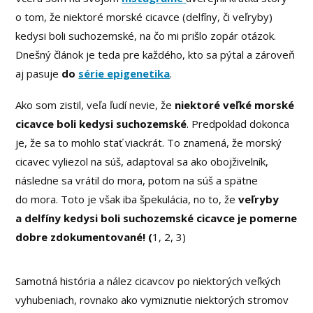
o tom, že niektoré morské cicavce (delfíny, či veľryby)
kedysi boli suchozemské, na čo mi prišlo zopár otázok.
Dnešný článok je teda pre každého, kto sa pýtal a zároveň
aj pasuje
do
série epigenetika
.
Ako som zistil, veľa ľudí nevie, že
niektoré veľké morské
cicavce boli
kedysi
suchozemské
. Predpoklad dokonca
je, že sa to mohlo stať viackrát. To znamená, že morský
cicavec vyliezol na súš, adaptoval sa ako obojživelník,
následne sa vrátil do mora, potom na súš a spätne
do mora. Toto je však iba špekulácia, no to, že
veľryby
a delfíny kedysi boli suchozemské cicavce je pomerne
dobre zdokumentované! (
1, 2, 3)
Samotná história a nález cicavcov po niektorých veľkých
vyhubeniach, rovnako ako vymiznutie niektorých stromov