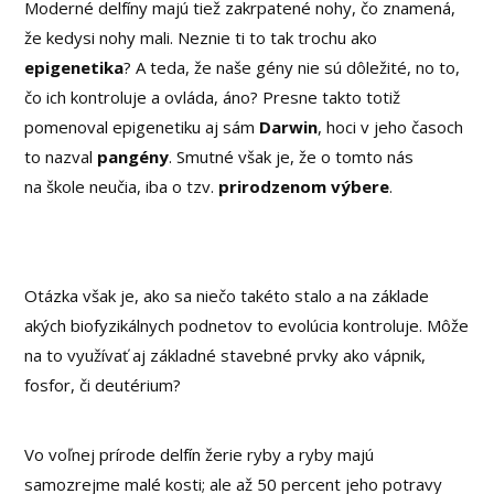
Moderné delfíny majú tiež zakrpatené nohy, čo znamená,
že kedysi nohy mali. Neznie ti to tak trochu ako
epigenetika
? A teda, že naše gény nie sú dôležité, no to,
čo ich kontroluje a ovláda, áno? Presne takto totiž
pomenoval epigenetiku aj sám
Darwin
, hoci v jeho časoch
to nazval
pangény
. Smutné však je, že o tomto nás
na škole neučia, iba o tzv.
prirodzenom výbere
.
Otázka však je, ako sa niečo takéto stalo a na základe
akých biofyzikálnych podnetov to evolúcia kontroluje. Môže
na to využívať aj základné stavebné prvky ako vápnik,
fosfor, či deutérium?
Vo voľnej prírode delfín žerie ryby a ryby majú
samozrejme malé kosti; ale až 50 percent jeho potravy