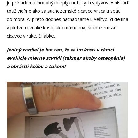
je príkladom dlhodobých epigenetických vplyvov. V histórií
totiž vidíme ako sa suchozemské cicavce vracajú späť
do mora. Aj preto dodnes nachádzame u veľrýb, či delfína
v plutve rovnaké kosti, ako máme my, suchozemské
cicavce v ruke, či labke.
Jediný rozdiel je len ten, že sa im kosti v rámci
evolúcie mierne scvrkli (takmer akoby osteopénia)
a obrástli kožou a tukom!