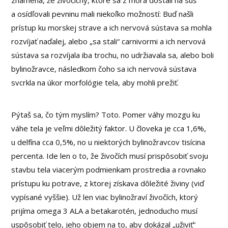
a osídľovali pevninu mali niekoľko možností: Buď našli
prístup ku morskej strave a ich nervová sústava sa mohla
rozvíjať naďalej, alebo „sa stali“ carnivormi a ich nervová
sústava sa rozvíjala iba trochu, no udržiavala sa, alebo boli
bylinožravce, následkom čoho sa ich nervová sústava
svcrkla na úkor morfológie tela, aby mohli prežiť.
Pýtaš sa, čo tým myslím? Toto. Pomer váhy mozgu ku
váhe tela je veľmi dôležitý faktor. U človeka je cca 1,6%,
u delfína cca 0,5%, no u niektorých bylinožravcov tisícina
percenta. Ide len o to, že živočích musí prispôsobiť svoju
stavbu tela viacerým podmienkam prostredia a rovnako
prístupu ku potrave, z ktorej získava dôležité živiny (viď
vypísané vyššie). Už len viac bylinožraví živočích, ktorý
prijíma omega 3 ALA a betakarotén, jednoducho musí
uspôsobiť telo, jeho objem na to, aby dokázal „uživiť“