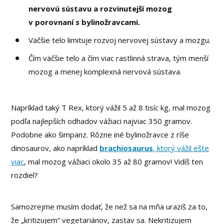
nervovú sústavu a rozvinutejší mozog
v porovnaní s bylinožravcami.
Väčšie telo limituje rozvoj nervovej sústavy a mozgu.
Čím väčšie telo a čím viac rastlinná strava, tým menší
mozog a menej komplexná nervová sústava.
Napríklad taký T Rex, ktorý vážil 5 až 8 tisíc kg, mal mozog
podľa najlepších odhadov vážiaci najviac 350 gramov.
Podobne ako šimpanz. Rôzne iné bylinožravce z ríše
dinosaurov, ako napríklad
brachiosaurus
, ktorý vážil ešte
viac
, mal mozog vážiaci okolo 35 až 80 gramov! Vidíš ten
rozdiel?
Samozrejme musím dodať, že než sa na mňa urazíš za to,
že „kritizujem“ vegetariánov, zastav sa. Nekritizujem