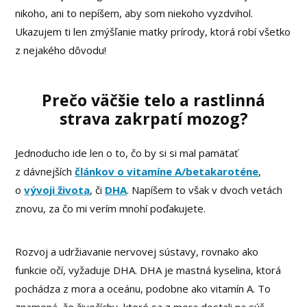
nikoho, ani to nepíšem, aby som niekoho vyzdvihol.
Ukazujem ti len zmýšľanie matky prírody, ktorá robí všetko
z nejakého dôvodu!
Prečo väčšie telo a rastlinná
strava zakrpatí mozog?
Jednoducho ide len o to, čo by si si mal pamätať
z dávnejších
článkov o vitamíne A/betakaroténe
,
o
vývoji života
, či
DHA
. Napíšem to však v dvoch vetách
znovu, za čo mi verím mnohí poďakujete.
Rozvoj a udržiavanie nervovej sústavy, rovnako ako
funkcie očí, vyžaduje DHA. DHA je mastná kyselina, ktorá
pochádza z mora a oceánu, podobne ako vitamín A. To
znamená, že živočíchy, ktoré sa z mora dostali na súš