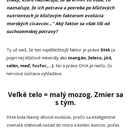
naznačuje, že ich potrava a potreba po kľúčových
nutrientoch je kľúčovým faktorom evolúcia
morských cicavcov…“ Aký faktor sa však líši od
suchozemskej potravy?
Ty už vieš, že ten najdôležitejší faktor je práve
DHA
(a
popri nej kľúčové minerály ako
mangán, železo, jód,
selén, meď, fosfor,…)
. No a práve DHA je niečo, čo
nervová sústava vyhľadáva.
Veľké telo = malý mozog. Zmier sa
s tým
.
DHA bola hlavný dôvod evolúcie, prečo sa inteligentné
zvieratá sťahovali nazad do mora a koniec koncov, počas