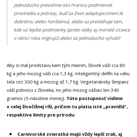
jednoducho presiahne istú hranicu podmienok
prostredia a potravy, buď sa život adaptuje/zmení (k
dobrému alebo horšiemu), alebo sa presťahuje tam,
kde sú lepšie podmienky (preto vtáky aj morské cicavce
v rámci roka migrujú) alebo sa jednoducho vyhubí!
Aby si mal predstavu kam tým mierim, človek váži cca 80
kg a jeho mozog váži cca 1,3 kg. Inteligentný delfín na váhu
tela cez 300 kg a mozog až 1,7 kg. Vegetariánsky šimpanz
váži polovicu z človeka, no jeho mozog vážiaci len 340
gramov (5-násobne menej).
Túto postupnosť vidíme
v celej živočíšnej ríši, pričom tu platia isté „pravidlá“,
respektíve limity pre prírodu:
Carnivorské zvieratká majú vždy lepší zrak, aj