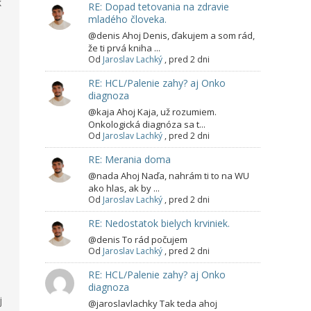
k
RE: Dopad tetovania na zdravie
mladého človeka.
@denis Ahoj Denis, ďakujem a som rád,
že ti prvá kniha ...
Od
Jaroslav Lachký
,
pred 2 dni
RE: HCL/Palenie zahy? aj Onko
diagnoza
@kaja Ahoj Kaja, už rozumiem.
Onkologická diagnóza sa t...
Od
Jaroslav Lachký
,
pred 2 dni
RE: Merania doma
@nada Ahoj Naďa, nahrám ti to na WU
ako hlas, ak by ...
Od
Jaroslav Lachký
,
pred 2 dni
RE: Nedostatok bielych krviniek.
@denis To rád počujem
Od
Jaroslav Lachký
,
pred 2 dni
RE: HCL/Palenie zahy? aj Onko
diagnoza
j
@jaroslavlachky Tak teda ahoj