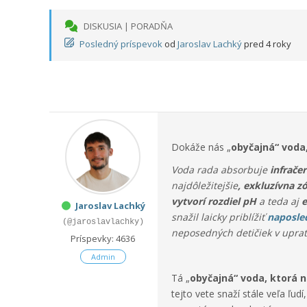
DISKUSIA | PORADŇA
Posledný príspevok
od
Jaroslav Lachký
pred 4 roky
Dokáže nás „
obyčajná“ voda
Voda rada absorbuje
infrače
najdôležitejšie
, exkluzívna z
vytvorí rozdiel pH
a teda aj
e
Jaroslav Lachký
snažil laicky priblížiť
naposle
(@jaroslavlachky)
neposedných detičiek v uprat
Príspevky: 4636
Admin
Tá „
obyčajná“ voda, ktorá 
tejto vete snaží stále veľa ľud