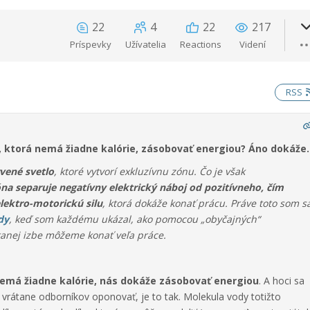
22
4
22
217
Príspevky
Užívatelia
Reactions
Videní
RSS
, ktorá nemá žiadne kalórie, zásobovať energiou? Áno dokáže.
rvené svetlo
, ktoré vytvorí exkluzívnu zónu. Čo je však
óna separuje negatívny elektrický náboj od pozitívneho, čím
lektro-motorickú silu
, ktorá dokáže konať prácu.
Práve toto som s
dy
, keď som každému ukázal, ako pomocou „obyčajných“
anej izbe môžeme konať veľa práce.
nemá žiadne kalórie, nás dokáže zásobovať energiou
. A hoci sa
í, vrátane odborníkov oponovať, je to tak. Molekula vody totižto