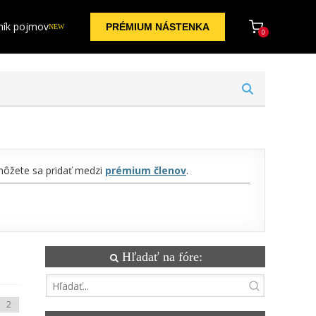
ník pojmov
PRÉMIUM NÁSTENKA
NEW
0
 môžete sa pridať medzi
prémium členov
.
Hľadať na fóre: