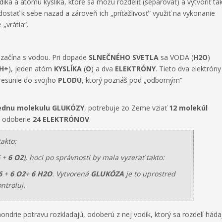
ka a atómu kyslíka, ktoré sa môžu rozdeliť (separovať) a vytvoriť ta
ce dostať k sebe nazad a zároveň ich „príťažlivosť“ využiť na vykonanie
„vrátia“.
, začína s vodou. Pri dopade
SLNEČNÉHO SVETLA
sa VODA (
H
2
O
)
H+
), jeden atóm
KYSLÍKA
(
O
) a dva
ELEKTRÓNY
. Tieto dva elektróny
presunie do svojho
PLODU
, ktorý poznáš pod „odborným“
ednu molekulu
GLUKÓZY
, potrebuje zo Zeme vziať
12 molekúl
odoberie
24 ELEKTRÓNOV
.
akto:
+
6 O
2
), hoci po správnosti by mala vyzerať takto:
6
+
6 O
2
+
6 H
2
O
. Vytvorená
GLUKÓZA
je to uprostred
ontroluj.
ndrie potravu rozkladajú, odoberú z nej vodík, ktorý sa rozdelí háda