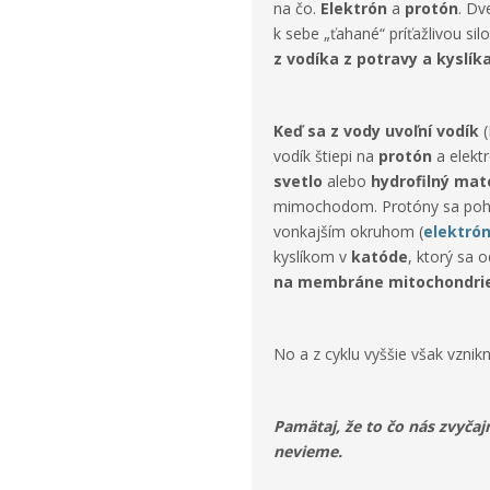
na čo.
Elektrón
a
protón
. Dv
k sebe „ťahané“ príťažlivou si
z vodíka z potravy a kyslí
Keď sa z vody uvoľní vodík
(
vodík štiepi na
protón
a elekt
svetlo
alebo
hydrofilný mat
mimochodom. Protóny sa pohyb
vonkajším okruhom (
elektró
kyslíkom v
katóde
, ktorý sa
na membráne mitochondri
No a z
cyklu vyššie však vznik
Pamätaj, že to čo nás zvyčajn
nevieme.