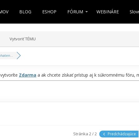
MOV
BLOG
ESHOP
FÓRUM
WEBINÁRE
Slov
Vytvoriť TÉMU
haten...
 vytvoríte
Zdarma
a ak chcete získať prístup aj k súkromnému fóru,
Stránka 2 / 2
Predchádzajúce