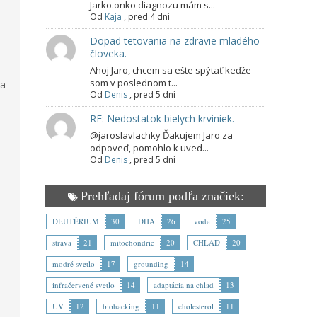
Jarko.onko diagnozu mám s...
Od
Kaja
,
pred 4 dni
Dopad tetovania na zdravie mladého
človeka.
Ahoj Jaro, chcem sa ešte spýtať keďže
som v poslednom t...
sa
Od
Denis
,
pred 5 dní
RE: Nedostatok bielych krviniek.
@jaroslavlachky Ďakujem Jaro za
odpoveď, pomohlo k uved...
Od
Denis
,
pred 5 dní
Prehľadaj fórum podľa značiek:
DEUTÉRIUM
30
DHA
26
voda
25
strava
21
mitochondrie
20
CHLAD
20
modré svetlo
17
grounding
14
infračervené svetlo
14
adaptácia na chlad
13
UV
12
biohacking
11
cholesterol
11