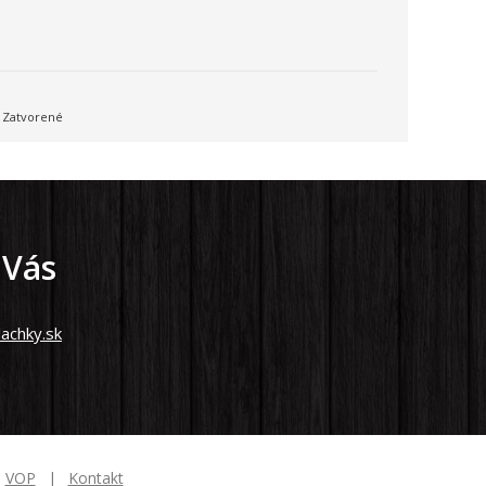
Zatvorené
 Vás
achky.sk
VOP
Kontakt