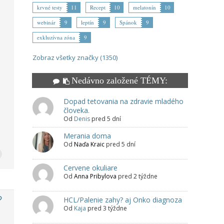
krvné testy
11
Recept
10
melatonín
10
webinár
9
leptín
9
Spánok
9
exkluzívna zóna
9
Zobraz všetky značky (1350)
Nedávno založené TÉMY:
Dopad tetovania na zdravie mladého
človeka.
Od
Denis
pred 5 dní
Merania doma
Od
Naďa Kraic
pred 5 dní
Cervene okuliare
Od
Anna Pribylova
pred 2 týždne
HCL/Palenie zahy? aj Onko diagnoza
Od
Kaja
pred 3 týždne