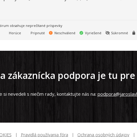
órum obsahuje neprečítané príspevky
Horúce
Pripnuté
Neschválené
Vyriešené
Súkromné
a zákaznícka podpora je tu pre
e si nevedeli s niečim rady, kontaktujte nás na:
podpora@jaroslavl
OKIES
Pravidlá používania fóra
Ochrana osobných údajov