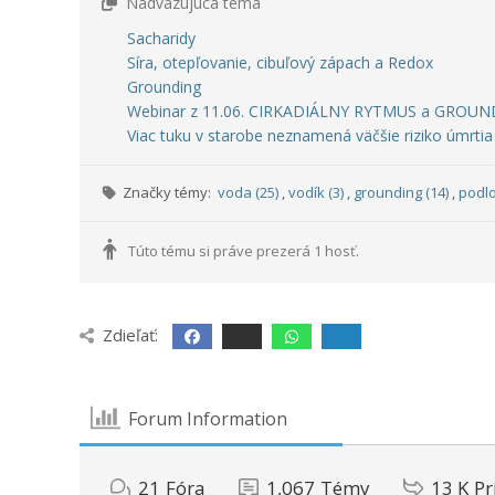
Nadväzujúca téma
Sacharidy
Síra, otepľovanie, cibuľový zápach a Redox
Grounding
Webinar z 11.06. CIRKADIÁLNY RYTMUS a GROU
Viac tuku v starobe neznamená väčšie riziko úmrtia
Značky témy:
voda (25)
,
vodík (3)
,
grounding (14)
,
podlo
Túto tému si práve prezerá 1 hosť.
Zdieľať:
Forum Information
21
Fóra
1,067
Témy
13 K
Pr