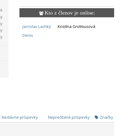
ok
Kto z členov je online:
ky
ky
Jaroslav Lachký
Kristína Grolmusová
ky
Denis
ky
Nedávne príspevky
Neprečítané príspevky
Značky