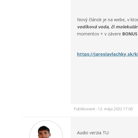
Nový článok je na webe, v kt
vodíková voda, či molekulárn
momentov + v závere
BONUS 
https://jaroslavlachky.sk/
Publikované : 12. mája 2022 17:00
Audio verzia TU: