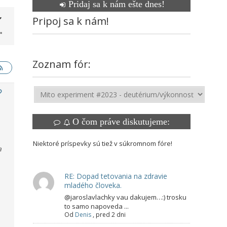
Pridaj sa k nám ešte dnes!
Pripoj sa k nám!
Zoznam fór:
O čom práve diskutujeme:
Niektoré príspevky sú tiež v súkromnom fóre!
a
RE: Dopad tetovania na zdravie
mladého človeka.
@jaroslavlachky vau dakujem…:) trosku
to samo napoveda ...
Od
Denis
,
pred 2 dni