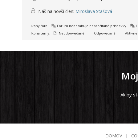
Náš najnovší člen:
Miroslava Stašová
Ikony fóra:
Fórum neobsahuje neprečítané príspevky
F
Ikona témy:
Neodpovedané
Odpovedané
Aktívne
Moj
Ak by st
DOMOV
CO