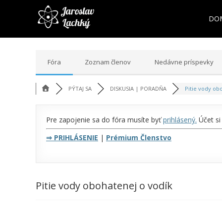
DO
Fóra
Zoznam členov
Nedávne príspevky
PÝTAJ SA
DISKUSIA | PORADŇA
Pitie vody obo
Pre zapojenie sa do fóra musíte byť
prihlásený
.
Účet si
⇒
PRIHLÁSENIE
|
Prémium Členstvo
Pitie vody obohatenej o vodík