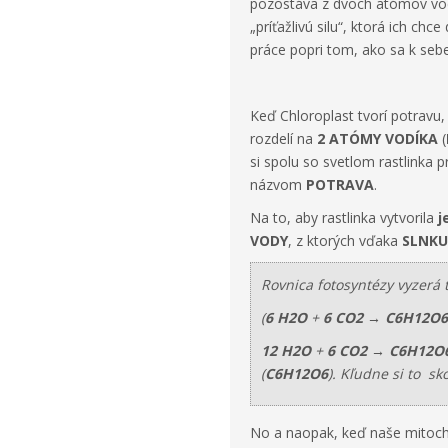
pozostáva z dvoch atómov vodí
„príťažlivú silu“, ktorá ich ch
práce popri tom, ako sa k sebe 
Keď Chloroplast tvorí potravu
rozdelí na
2 ATÓMY VODÍKA
(
si spolu so svetlom rastlinka 
názvom
POTRAVA
.
Na to, aby rastlinka vytvorila
j
VODY
, z ktorých vďaka
SLNKU
Rovnica fotosyntézy vyzerá t
(
6 H
2
O
+
6 CO
2
→
C
6
H
12
O
6
12 H
2
O
+
6 CO
2
→
C
6
H
12
O
(
C
6
H
12
O
6
). Kľudne si to sk
No a naopak, keď naše mitocho