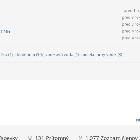
pred 1 r
pred 3 ro
pred 3 ro
NDING
pred 4 ro
pred 4 ro
žka (1)
,
deutérium (30)
,
vodíková voda (1)
,
molekulárny vodík (3)
íspevky
131
Prítomný
1,077
Zoznam členov