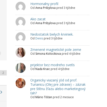
Hormonalny profil
Od
Anna Pribylova
pred 3 týždne
Ako zacat
Od
Anna Pribylova
pred 3 týždne
Nedostatok bielych krviniek.
Od
Denis
pred 3 týždne
Zmenené magnetické pole zeme
Od
Simona Kolocikova
pred 4 týždne
prijektor bez modreho svetls
Od
Naďa Kraic
pred 4 týždne
Organicky viazaný jód od prof.
Turianicu (Olej pre zdravie) – zázrak
pre štítnu žľazu alebo marketingový
ťah?
Od
Mário Tišťan
pred 2 mesiace