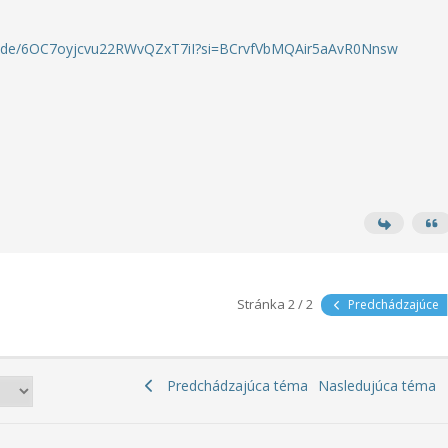
pisode/6OC7oyjcvu22RWvQZxT7iI?si=BCrvfVbMQAir5aAvR0Nnsw
Stránka 2 / 2
Predchádzajúce
Predchádzajúca téma
Nasledujúca téma