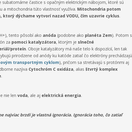
e subatomárne častice s opačným elektrickým nábojom, ktoré sú
lou a mitochondria túto vlastnosť využíva.
Mitochondria potom
ka, ktorý dýchame vytvorí nazad VODU, čím uzavrie cyklus
.
H+), tento pôsobí ako
anóda
(podobne ako
planéta Zem
). Potom 
rón za
pomoci
katalyzátora
, ktorým je
slnečné
eriál/proteín
. Oboje katalyzátory má naše telo k dispozícií, len tak
ujú prirodzene od anódy ku katóde zatiaľ čo elektróny prechádzajú
novým transportným cyklom
), pričom sa stretávajú s protónmi aj
 odborne nazýva
Cytochróm C oxidáza
, alias
štvrtý komplex
e
.
ne nie len
voda
, ale aj
elektrická energia
.
e najviac brzdí je vlastná ignorácia. Ignorácia toho, čo zatiaľ