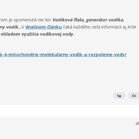
orom je spomenutá nie len
Vodíková fľaša, generátor vodíka,
y vodík...
V
dnešnom článku
čaká každého veľa informácií aj AHA
ohľadom využitia vodíkovej vody.
kb-4-mitochondrie-molekularny-vodik-a-rozpolenie-vody/