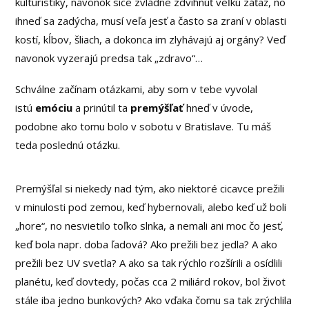
kulturistiky, navonok síce zvládne zdvihnúť veľkú záťaž, no
ihneď sa zadýcha, musí veľa jesť a často sa zraní v oblasti
kostí, kĺbov, šliach, a dokonca im zlyhávajú aj orgány? Veď
navonok vyzerajú predsa tak „zdravo“…
Schválne začínam otázkami, aby som v tebe vyvolal
istú
emóciu
a prinútil ta
premýšľať
hneď v úvode,
podobne ako tomu bolo v sobotu v Bratislave. Tu máš
teda poslednú otázku.
Premýšľal si niekedy nad tým, ako niektoré cicavce prežili
v minulosti pod zemou, keď hybernovali, alebo keď už boli
„hore“, no nesvietilo toľko slnka, a nemali ani moc čo jesť,
keď bola napr. doba ľadová? Ako prežili bez jedla? A ako
prežili bez UV svetla? A ako sa tak rýchlo rozšírili a osídlili
planétu, keď dovtedy, počas cca 2 miliárd rokov, bol život
stále iba jedno bunkových? Ako vďaka čomu sa tak zrýchlila