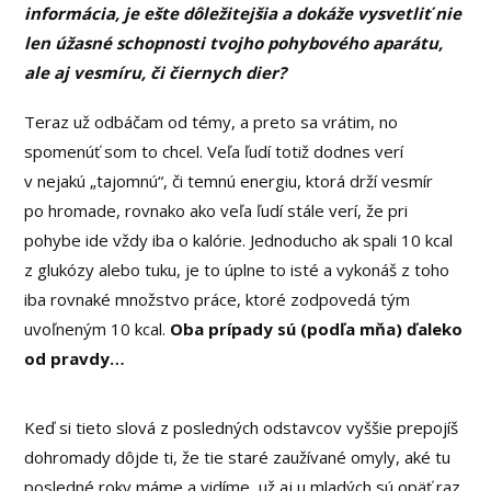
informácia, je ešte dôležitejšia a dokáže vysvetliť nie
len úžasné schopnosti tvojho pohybového aparátu,
ale aj vesmíru, či čiernych dier?
Teraz už odbáčam od témy, a preto sa vrátim, no
spomenúť som to chcel. Veľa ľudí totiž dodnes verí
v nejakú „tajomnú“, či temnú energiu, ktorá drží vesmír
po hromade, rovnako ako veľa ľudí stále verí, že pri
pohybe ide vždy iba o kalórie. Jednoducho ak spali 10 kcal
z glukózy alebo tuku, je to úplne to isté a vykonáš z toho
iba rovnaké množstvo práce, ktoré zodpovedá tým
uvoľneným 10 kcal.
Oba prípady sú (podľa mňa) ďaleko
od pravdy…
Keď si tieto slová z posledných odstavcov vyššie prepojíš
dohromady dôjde ti, že tie staré zaužívané omyly, aké tu
posledné roky máme a vidíme, už aj u mladých sú opäť raz