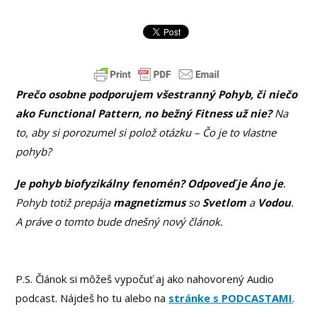
Prečo osobne podporujem všestranný Pohyb, či niečo
ako Functional Pattern, no bežný Fitness už nie?
Na
to, aby si porozumel si polož otázku – Čo je to vlastne
pohyb?
Je pohyb biofyzikálny fenomén? Odpoveď je Áno je
.
Pohyb totiž prepája
magnetizmus
so
Svetlom
a
Vodou
.
A práve o tomto bude dnešný nový článok.
P.S. Článok si môžeš vypočuť aj ako nahovorený Audio
podcast. Nájdeš ho tu alebo na
stránke s PODCASTAMI
.