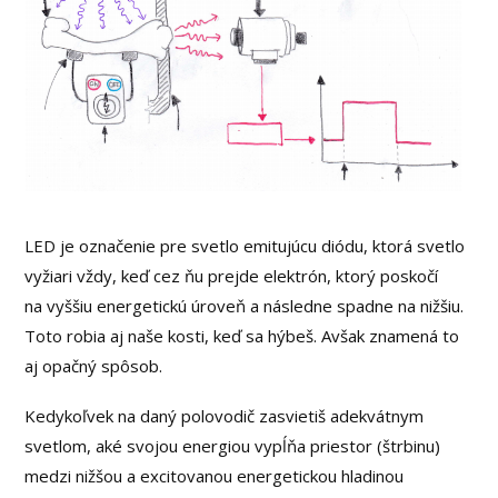
LED je označenie pre svetlo emitujúcu diódu, ktorá svetlo
vyžiari vždy, keď cez ňu prejde elektrón, ktorý poskočí
na vyššiu energetickú úroveň a následne spadne na nižšiu.
Toto robia aj naše kosti, keď sa hýbeš. Avšak znamená to
aj opačný spôsob.
Kedykoľvek na daný polovodič zasvietiš adekvátnym
svetlom, aké svojou energiou vypĺňa priestor (štrbinu)
medzi nižšou a excitovanou energetickou hladinou