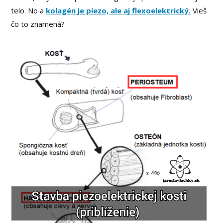
telo. No a
kolagén je piezo, ale aj flexoelektrický.
Vieš
čo to znamená?