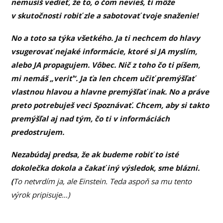
nemusíš vedieť, že to, o čom nevieš, ti môže
v skutočnosti robiť zle a sabotovať tvoje snaženie!
No a toto sa týka všetkého. Ja ti nechcem do hlavy
vsugerovať nejaké informácie, ktoré si JA myslím,
alebo JA propagujem. Vôbec. Nič z toho čo ti píšem,
mi nemáš „veriť“. Ja ťa len chcem učiť premýšľať
vlastnou hlavou a hlavne premýšľať inak. No a práve
preto potrebuješ veci Spoznávať. Chcem, aby si takto
premýšľal aj nad tým, čo ti v informáciách
predostrujem.
Nezabúdaj predsa, že ak budeme robiť to isté
dokolečka dokola a čakať iný výsledok, sme blázni.
(
To netvrdím ja, ale Einstein. Teda aspoň sa mu tento
výrok pripisuje…)