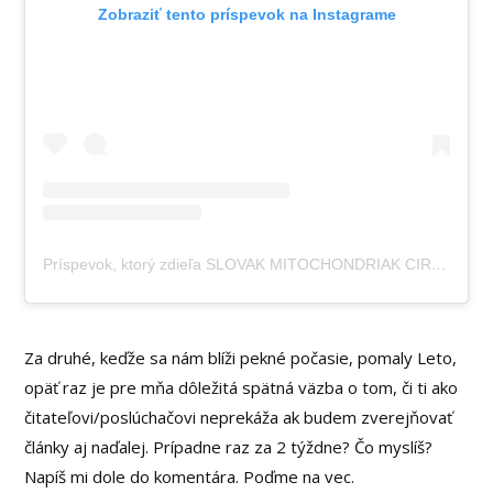
Zobraziť tento príspevok na Instagrame
Príspevok, ktorý zdieľa SLOVAK MITOCHONDRIAK CIRKADIAN (@jaroslavlachky)
Za druhé, keďže sa nám blíži pekné počasie, pomaly Leto,
opäť raz je pre mňa dôležitá spätná väzba o tom, či ti ako
čitateľovi/poslúchačovi neprekáža ak budem zverejňovať
články aj naďalej. Prípadne raz za 2 týždne? Čo myslíš?
Napíš mi dole do komentára. Poďme na vec.