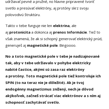
udržiavať pevné a pružné, no hlavne pripravené tvoriť
svetlo a presúvať elektróny, aj protóny skrz svoju
polovodivú štruktúru.
Takto v tebe funguje nie len
elektrina
, ale
aj
protonicita
a dokonca aj
prenos Informácie
. Tiež to
však znamená, že ak si schopný generovať elektrický prúd,
generuješ aj
magnetické pole
. Bingoooo.
No a toto magnetické pole v tebe je nadizajnované
tak, aby v tebe udržiavalo v pohybe elektricky
nabité častice, akými sú zasa raz elektróny
a protóny. Toto magnetické pole tiež kontroluje ich
SPIN (to na teraz nie je dôležité). Ak je tvoj
endogénny magnetizmus znížený, nech je dôvod
akýkoľvek, začneš strácať viac elektrónov a s ním aj
schopnosť zachytávať svetlo.