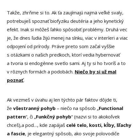
Takže, zhrňme si to. Ak ťa zaujímajú najmä veľké svaly,
potrebuješ spoznať biofyziku deutéria a jeho kynetický
efekt. Inak si môžeš ľahko spôsobiť problémy. Druhá vec
je, že dnes ľudia žijú menej na slnku, viac v interíeri a viac
odpojení od prírody. Práve preto som začal vyššie
s otázkami o našich predkoch, ktorí vedia hybernovať
a tvoria si endogénne svetlo sami. Aj ty si ho tvoríš a to
v rôznych formách a podobách.
Niečo by si už mal
poznať
.
Ak vezmeš v úvahu aj len týchto pár faktov dôjde ti,
že
všestranný pohyb
– niečo na spôsob „
Functional
pattern
“, či „
Funkčný pohyb
“ (nazvi si to akokoľvek
chceš),a pod…, kde zapájaš
celé telo, kosti, kĺby, šľachy
a fascie
, je elegantný spôsob, ako svoje polovodiče