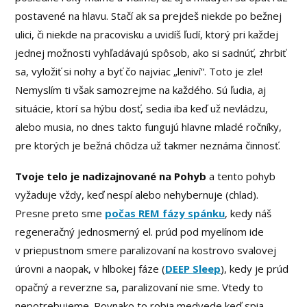
postavené na hlavu. Stačí ak sa prejdeš niekde po bežnej
ulici, či niekde na pracovisku a uvidíš ľudí, ktorý pri každej
jednej možnosti vyhľadávajú spôsob, ako si sadnúť, zhrbiť
sa, vyložiť si nohy a byť čo najviac „leniví“. Toto je zle!
Nemyslím ti však samozrejme na každého. Sú ľudia, aj
situácie, ktorí sa hýbu dosť, sedia iba keď už nevládzu,
alebo musia, no dnes takto fungujú hlavne mladé ročníky,
pre ktorých je bežná chôdza už takmer neznáma činnosť.
Tvoje telo je nadizajnované na Pohyb
a tento pohyb
vyžaduje vždy, keď nespí alebo nehybernuje (chlad).
Presne preto sme
počas REM fázy spánku
, kedy náš
regeneračný jednosmerný el. prúd pod myelínom ide
v priepustnom smere paralizovaní na kostrovo svalovej
úrovni a naopak, v hlbokej fáze (
DEEP Sleep
), kedy je prúd
opačný a reverzne sa, paralizovaní nie sme. Vtedy to
nepotrebujeme. Rovnako to robia medvede keď spia