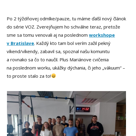
Po 2 týždňovej odmlke/pauze, tu máme ďalší nový článok
do série VOZ. Zverejňujem ho schválne teraz, pretože
sme sa tomu venovali aj na poslednom
workshope
v Bratislave
. Každý kto tam bol verím zažil pekný
víkend/víkendy, zabavil sa, spoznal našu komunitu
a rovnako sa čo to naučil. Plus Mariánove cvičenia
na poslednom worku, ukážky dýchania, či jeho „vákuum“ –
to proste stalo za to!