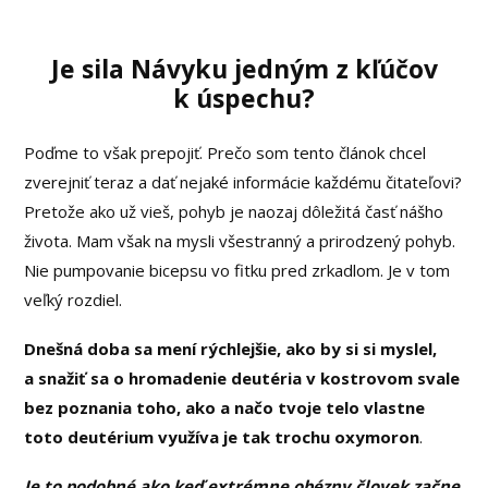
Je sila Návyku jedným z kľúčov
k úspechu?
Poďme to však prepojiť. Prečo som tento článok chcel
zverejniť teraz a dať nejaké informácie každému čitateľovi?
Pretože ako už vieš, pohyb je naozaj dôležitá časť nášho
života. Mam však na mysli všestranný a prirodzený pohyb.
Nie pumpovanie bicepsu vo fitku pred zrkadlom. Je v tom
veľký rozdiel.
Dnešná doba sa mení rýchlejšie, ako by si si myslel,
a snažiť sa o hromadenie deutéria v kostrovom svale
bez poznania toho, ako a načo tvoje telo vlastne
toto deutérium využíva je tak trochu oxymoron
.
Je to podobné ako keď extrémne obézny človek začne