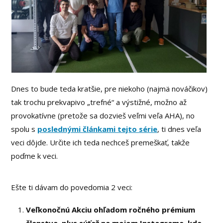
Dnes to bude teda kratšie, pre niekoho (najmä nováčikov)
tak trochu prekvapivo „trefné“ a výstižné, možno až
provokatívne (pretože sa dozvieš veľmi veľa AHA), no
spolu s
poslednými článkami tejto série
, ti dnes veľa
veci dôjde. Určite ich teda nechceš premeškať, takže
poďme k veci.
Ešte ti dávam do povedomia 2 veci:
Veľkonočnú Akciu ohľadom ročného prémium
členstva, plus súťaž na mojom Instagrame, kde