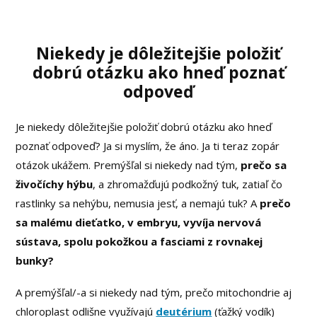
Niekedy je dôležitejšie položiť
dobrú otázku ako hneď poznať
odpoveď
Je niekedy dôležitejšie položiť dobrú otázku ako hneď
poznať odpoveď? Ja si myslím, že áno. Ja ti teraz zopár
otázok ukážem. Premýšľal si niekedy nad tým,
prečo sa
živočíchy hýbu
, a zhromažďujú podkožný tuk, zatiaľ čo
rastlinky sa nehýbu, nemusia jesť, a nemajú tuk? A
prečo
sa malému dieťatko, v embryu, vyvíja nervová
sústava, spolu pokožkou a fasciami z rovnakej
bunky?
A premýšľal/-a si niekedy nad tým, prečo mitochondrie aj
chloroplast odlišne využívajú
deutérium
(ťažký vodík)