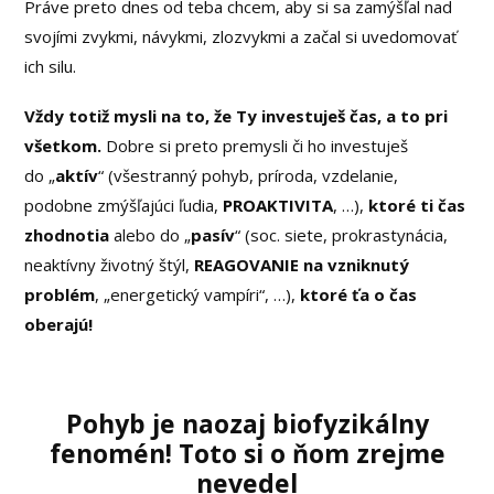
Práve preto dnes od teba chcem, aby si sa zamýšľal nad
svojími zvykmi, návykmi, zlozvykmi a začal si uvedomovať
ich silu.
Vždy totiž mysli na to, že Ty investuješ čas, a to pri
všetkom.
Dobre si preto premysli či ho investuješ
do „
aktív
“ (všestranný pohyb, príroda, vzdelanie,
podobne zmýšľajúci ľudia,
PROAKTIVITA
, …),
ktoré ti čas
zhodnotia
alebo do „
pasív
“ (soc. siete, prokrastynácia,
neaktívny životný štýl,
REAGOVANIE na vzniknutý
problém
, „energetický vampíri“, …),
ktoré ťa o čas
oberajú!
Pohyb je naozaj biofyzikálny
fenomén! Toto si o ňom zrejme
nevedel