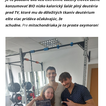
konzumovať BIO nízko kalorický šalát plný deutéria
pred TV, ktoré mu do dôležitých tkanív deutérium
ešte viac pridáva očakávajúc, že
schudne.
Pre
mitochondriaka je to proste oxymoron
!