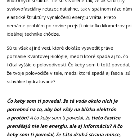
vnútorných štruktúr. Tie sú stvorené tak, že ak sa určitý
svalovofasciálny reťazec natiahne, tak v spätnom ráze nám
elastické štruktúry vynaloženú energiu vrátia. Preto
nemáme problém po rovine prejsť i niekoľko kilometrov pri
ideálnej technike chôdze.
Sú tu však aj iné veci, ktoré dokáže vysvetliť práve
poznanie Kvantovej Biológie, medzi ktoré spadá aj to, čo
i čítal vyššie o polovodivosti. Čo keby som ti totiž povedal,
že tvoje polovodiče v tele, medzi ktoré spadá aj fascia sú
schválne hydratované?
Čo keby som ti povedal, že tá voda okolo nich je
potrebná na to, aby bol vždy na blízku elektrón
a protón
? A čo keby som ti povedal, že
tieto častice
prenášajú nie len energiu, ale aj informáciu? A čo
keby som ti povedal, že táto druhá strana mince,