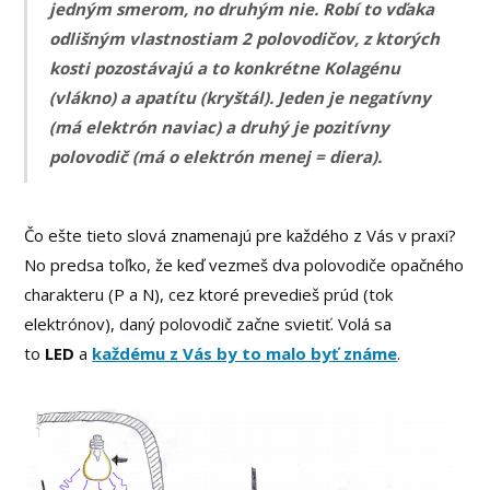
jedným smerom, no druhým nie. Robí to vďaka
odlišným vlastnostiam 2 polovodičov, z ktorých
kosti pozostávajú a to konkrétne Kolagénu
(vlákno) a apatítu (kryštál). Jeden je negatívny
(má elektrón naviac) a druhý je pozitívny
polovodič (má o elektrón menej = diera).
Čo ešte tieto slová znamenajú pre každého z Vás v praxi?
No predsa toľko, že keď vezmeš dva polovodiče opačného
charakteru (P a N), cez ktoré prevedieš prúd (tok
elektrónov), daný polovodič začne svietiť. Volá sa
to
LED
a
každému z Vás by to malo byť známe
.