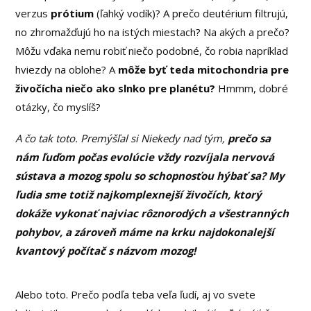
verzus
prótium
(ľahký vodík)? A prečo deutérium filtrujú,
no zhromažďujú ho na istých miestach? Na akých a prečo?
Môžu vďaka nemu robiť niečo podobné, čo robia napríklad
hviezdy na oblohe? A
môže byť teda mitochondria pre
živočícha niečo ako slnko pre planétu?
Hmmm, dobré
otázky, čo myslíš?
A čo tak toto. Premýšľal si Niekedy nad tým,
prečo sa
nám ľuďom počas evolúcie vždy rozvíjala nervová
sústava a mozog spolu so schopnosťou hýbať sa? My
ľudia sme totiž najkomplexnejší živočích, ktorý
dokáže vykonať najviac rôznorodých a všestranných
pohybov, a zároveň máme na krku najdokonalejší
kvantový počítač s názvom mozog!
Alebo toto. Prečo podľa teba veľa ľudí, aj vo svete