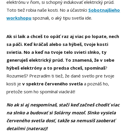
elektrónu v ňom, si schopný indukovať elektrický prúd.
Toto tiež robia naše kosti. No a účastníci
Sobotnajšieho
workshopu
spoznali, o aký tipu svetla ide.
Ak si laik a chceš to opäť raz aj viac po lopate, nech
sa páči. Keď kráčaš alebo sa hýbeš, tvoje kosti
svietia. No a keď na tvoje telo svieti slnko, ty
generuješ elektrický prúd. To znamená, že v sebe
hýbeš elektróny a to predsa chceš, spomínaš
?
Rozumieš? Prezradím ti tiež, že dané svetlo pre tvoje
kosti je
v spektre červeného svetla
a poznáš ho,
pretože som ho spomínal viackrát!
No ak si aj nespomínaš, stačí keď začneš chodiť viac
na slnko a budovať si Solárny mozoľ. Slnko vysiela
červeného svetla dosť, takže sa nemusíš zaoberať
detailmi (nateraz)!