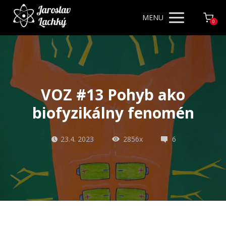
MENU
0
VOZ #13 Pohyb ako
biofyzikálny fenomén
23.4. 2023
2856x
6