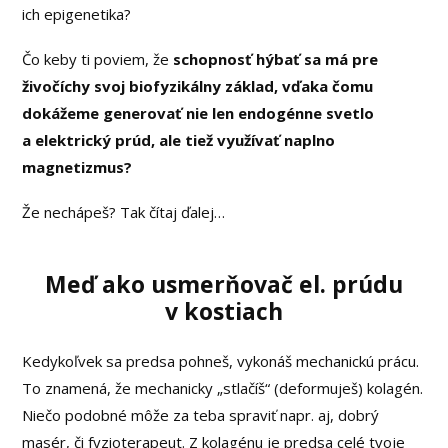
ich epigenetika?
Čo keby ti poviem, že
schopnosť hýbať sa má pre
živočíchy svoj biofyzikálny základ, vďaka čomu
dokážeme generovať nie len endogénne svetlo
a elektrický prúd, ale tiež využívať naplno
magnetizmus?
Že nechápeš? Tak čítaj ďalej…
Meď ako usmerňovač el. prúdu
v kostiach
Kedykoľvek sa predsa pohneš, vykonáš mechanickú prácu.
To znamená, že mechanicky „stlačíš“ (deformuješ) kolagén.
Niečo podobné môže za teba spraviť napr. aj, dobrý
masér, či fyzioterapeut. Z kolagénu je predsa celé tvoje