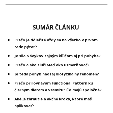
SUMÁR ČLÁNKU
Prečo je dôležité vždy sa na všetko v prvom
rade pýtať?
Je sila Návykov tajným kľúčom aj pri pohybe?
Prečo a ako slúži
Meď
ako
usmerňovač
?
Je teda pohyb naozaj biofyzikálny fenomén?
Prečo prirovnávam
Functional Pattern
ku
čiernym dieram a vesmíru? Čo majú spoločné?
Aké je zhrnutie a akčné kroky, ktoré máš
aplikovať?