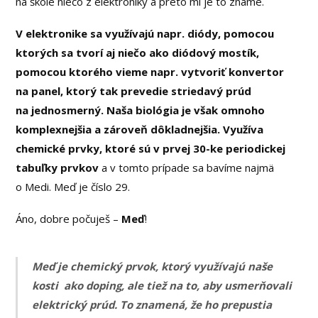
na škole niečo z elektroniky a preto mi je to známe.
V elektronike sa využívajú napr. diódy, pomocou
ktorých sa tvorí aj niečo ako diódový mostík,
pomocou ktorého vieme napr. vytvoriť konvertor
na panel, ktorý tak prevedie striedavý prúd
na jednosmerný. Naša biológia je však omnoho
komplexnejšia a zároveň dôkladnejšia. Využíva
chemické prvky, ktoré sú v prvej 30-ke periodickej
tabuľky
prvkov
a v tomto prípade sa bavíme najmä
o Medi. Meď je číslo 29.
Áno, dobre počuješ –
Meď
!
Meď je chemický prvok, ktorý využívajú naše
kosti ako doping, ale tiež na to, aby usmerňovali
elektrický prúd. To znamená, že ho prepustia