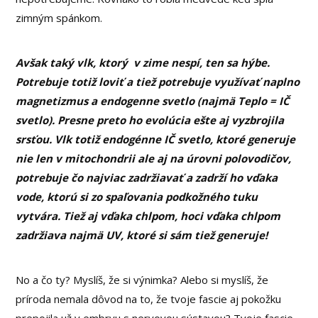
zimným spánkom.
Avšak taký vlk, ktorý v zime nespí, ten sa hýbe.
Potrebuje totiž loviť a tiež potrebuje využívať naplno
magnetizmus a endogenne svetlo (najmä Teplo = IČ
svetlo). Presne preto ho evolúcia ešte aj vyzbrojila
srsťou. Vlk totiž endogénne IČ svetlo, ktoré generuje
nie len v mitochondrii ale aj na úrovni polovodičov,
potrebuje čo najviac zadržiavať a zadrží ho vďaka
vode, ktorú si zo spaľovania podkožného tuku
vytvára. Tiež aj vďaka chlpom, hoci vďaka chlpom
zadržiava najmä UV, ktoré si sám tiež generuje!
No a čo ty? Myslíš, že si výnimka? Alebo si myslíš, že
príroda nemala dôvod na to, že tvoje fascie aj pokožku
prepojila už v embryu s nervovou sústavou? Tvoje fascie