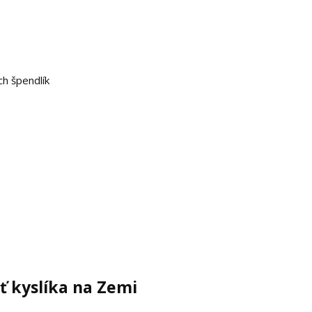
ch špendlík
ť kyslíka na Zemi