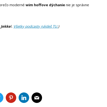
, prečo moderné
wim hoffove dýchanie
nie je správne
p Jekke
l.
Všetky podcasty nájdeš TU.
)