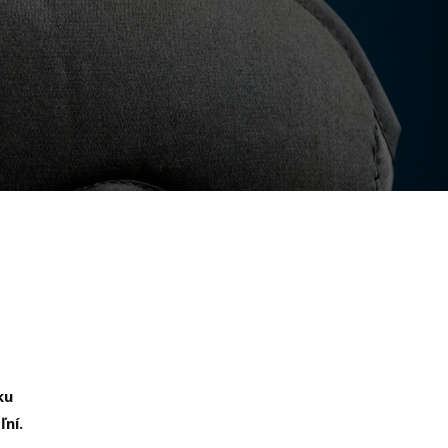
ku
ľní.