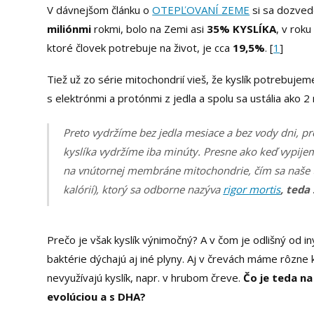
V dávnejšom článku o
OTEPĽOVANÍ ZEME
si sa dozved
miliónmi
rokmi, bolo na Zemi asi
35% KYSLÍKA
, v rok
ktoré človek potrebuje na život, je cca
19,5%
. [
1
]
Tiež už zo série mitochondrií vieš, že kyslík potrebuje
s elektrónmi a protónmi z jedla a spolu sa ustália ako 2
Preto vydržíme bez jedla mesiace a bez vody dni, pr
kyslíka vydržíme iba minúty. Presne ako keď vypije
na vnútornej membráne mitochondrie, čím sa naše t
kalórií), ktorý sa odborne nazýva
rigor mortis
, teda
Prečo je však kyslík výnimočný? A v čom je odlišný od in
baktérie dýchajú aj iné plyny. Aj v črevách máme rôzne 
nevyužívajú kyslík, napr. v hrubom čreve.
Čo je teda na
evolúciou a s DHA?