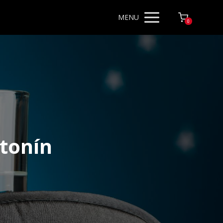
MENU
0
tonín