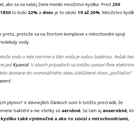
el, ako sa na našej Zemi menilo množstvo kyslíka. Pred
250
u
1850
to bolo
22%
a
dnes
je to okolo
19 až 20%
. Množstvo kyslík
me preto, pretože sa na štvrtom komplexe v mitochondrii spojí
 molekuly vody.
etože vodu v tele tvoríme a táto voda je našou batériou. Avšak be
me jed
Kyanid
. V oboch prípadoch sa totižto zastaví flow elektrón
elo dostane do rovnovážneho stavu (obľúbené slovo „počítačov“
 smrť
.
ých plynov? V dávnejších článkoch som ti totižto prezradil, že
kmene baktérií a nie všetky sú
aerobné
. Sú tam aj
anaerobné
, k
 kyslíku také výnimočné a ako to súvisí s mitochondriami,