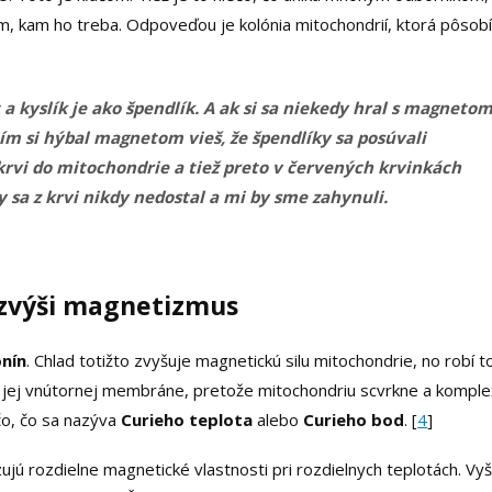
am, kam ho treba. Odpoveďou je kolónia mitochondrií, ktorá pôsob
 kyslík je ako špendlík. A ak si sa niekedy hral s magnetom
ím si hýbal magnetom vieš, že špendlíky sa posúvali
krvi do mitochondrie a tiež preto v červených krvinkách
 sa z krvi nikdy nedostal a mi by sme zahynuli.
 zvýši magnetizmus
onín
. Chlad totižto zvyšuje magnetickú silu mitochondrie, no robí t
 na jej vnútornej membráne, pretože mitochondriu scvrkne a kompl
čo, čo sa nazýva
Curieho teplota
alebo
Curieho bod
. [
4
]
zujú rozdielne magnetické vlastnosti pri rozdielnych teplotách. Vyš