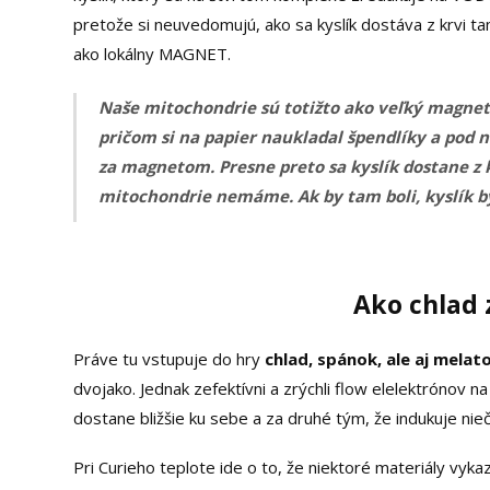
pretože si neuvedomujú, ako sa kyslík dostáva z krvi t
ako lokálny MAGNET.
Naše mitochondrie sú totižto ako veľký magnet a
pričom si na papier naukladal špendlíky a pod n
za magnetom. Presne preto sa kyslík dostane z 
mitochondrie nemáme. Ak by tam boli, kyslík by
Ako chlad
Práve tu vstupuje do hry
chlad, spánok, ale aj melat
dvojako. Jednak zefektívni a zrýchli flow elelektrónov
dostane bližšie ku sebe a za druhé tým, že indukuje nie
Pri Curieho teplote ide o to, že niektoré materiály vyka