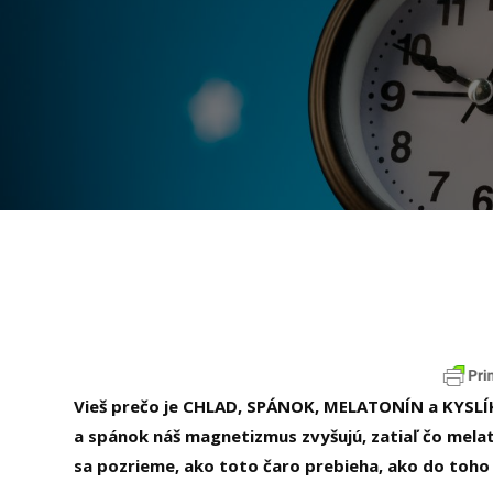
Vieš prečo je CHLAD, SPÁNOK, MELATONÍN a KYSLÍ
a spánok náš magnetizmus zvyšujú, zatiaľ čo mel
sa pozrieme, ako toto čaro prebieha, ako do toho z