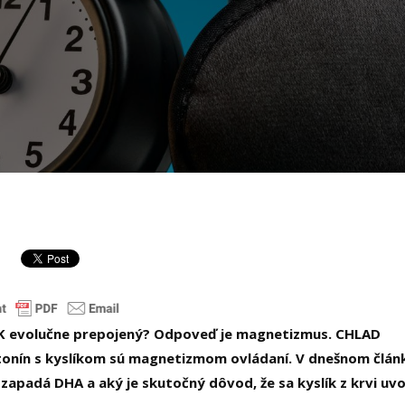
K evolučne prepojený? Odpoveď je magnetizmus. CHLAD
atonín s kyslíkom sú magnetizmom ovládaní. V dnešnom člán
apadá DHA a aký je skutočný dôvod, že sa kyslík z krvi uvo