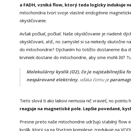
a FADH, vzniká flow, ktorý teda logicky indukuje 
mitochondria tvorí svoje vlastné endogénne magnetické 
okysličovanie.
Avšak počkať, počkať. Naše okysličovanie je riadené d
okysličovaní, atď., no zamyslel si sa niekedy skutočne 
do mitochondrie? Dýchaním ho totižto dostaneme iba do 
krviniek dostane do mitochondrie, aby sme mohli žiť? Tu
Molekulárny kyslík (O2), čo je najstabilnejšia f
nespárované elektróny
, vďaka čomu je
paramagn
Tieto slová ti ako laikovi nemusia nič vravieť, no point
reaguje na magnetické pole. Lepšie povedané, kys
Presne preto naše mitochondrie udržujú stabilný flow e
kyslík, ktorý sa na štvrtom komplexe zredukuje na VOD