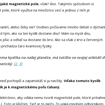
nejaké magnetické pole
, však? Áno. Takýmto spôsobom si
pole, ktoré využíva na množstvo vecí a jednou z nich je
ýchaním, alebo žeby nie? Dodnes počúvame mnoho debát o dýchaní
nad tým, ako sa ten kyslík dostane dnu? Mám na mysli dnu,
pľúc a odtiaľ sa dostane do krvi. Ako sa však z krvi a červených
 prichádza čaro kvantovej fyziky.
orma kyslíka na našej planéte, má totižto vo svojej orbitáli 
etický
. [
2
,
3
]
u hneď pochopíš a zapamätáš si ju navždy.
Vďaka tomuto kyslík
lík je k magnetickému poľu ťahaný.
lektrónov, aby vďaka nemu tvorili magnetické pole, ktoré pritiahn
U. Toto je kľúčom. Tiež je to niečo, čo uniká mnohým odborníkom,