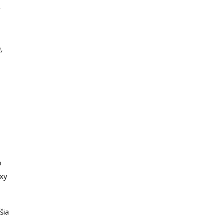
í
,
o
exy
šia