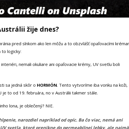
ustrálii žije dnes?
 chránia pred slnkom ako len môžu a to obzvlášť opaľovacími kréma
to logicky:
v interiéri, nemali okuliare ani opaľovacie krémy, UV svetlu boli
sti sa jedná skôr o
HORMÓN
. Tento vytvoríme iba vonku na koži,
e to od 19. februára, no v Austrálii takmer stále.
inho lona, je oblečený? NIE.
penie, narozdiel napríklad od opíc. Ba čo viac, nemá ani
 UV svetla, ktoré prenikne do permeabilnej lebky, ale najmä