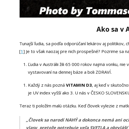
Ako sa v A
Tunajší ľudia, sa podľa odporúčaní lekárov aj politikov,
[
1
] Je to však naozaj pre nich prospešné? Pozrime sa na 
Ľudia v Austrálii žili 65 000 rokov najmä vonku, nie 
vystavovaní na dennej báze a boli ZDRAVÍ.
Každý z nás pozná
VITAMIN D3
, aj keď v skutočno
je UV index vyšší ako 3. U nás v ČESKO SLOVENSKU j
Teraz ti položím malú otázku. Keď človek vylezie z matk
„Človek sa narodí NAHÝ a dokonca nemá ani ochl
vlasy, pretože potrebuje veľa SVETLA a obzvlášť