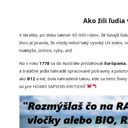
Ako žili ľudia
V skratke, po dobu takmer 65 000 rokov, žili tunajší ľudi
(hoci je pravda, že vtedy nebol taký vysoký UV index, v
mäkkýše, ústrice, ryby, atď.
No v roku
1778
sa do Austrálie prisťahovali
Európania
,
a tradičné jedlá nahradili spracované potraviny a polot
ako
B12
a iné, bola nahradená takou, kde sa tieto živi
sú pre HOMO SAPIENS KRITICKÉ