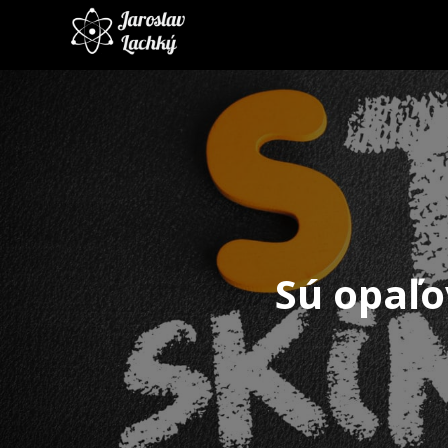
Sú opaľo