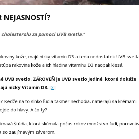
 NEJASNOSTÍ?
 cholesterolu za pomoci UVB svetla
.“
rakoviny kože, majú nízky vitamín D3 a teda nedostatok UVB svetla
 stúpa rakovina kože a ich hladina vitamínu D3 naopak klesá.
é UVB svetlo. ZÁROVEŇ je UVB svetlo jediné, ktoré dokáže
ajú nízky Vitamín D3.
[
3
]
 Keďže na to slnko ľudia takmer nechodia, natierajú sa krémami
ejde do hlavy. A čo ty?
mavá štúdia, ktorá skúmala počas rokov množstvo ľudí, porovnáv
išla so zaujímavým záverom.