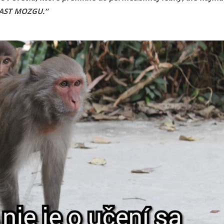
 RAST MOZGU.“