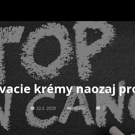
vacie krémy naozaj p
22.2. 2020
4696x
0