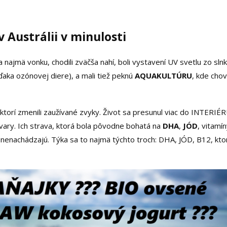
 v Austrálii v minulosti
a najmä vonku, chodili zväčša nahí, boli vystavení UV svetlu zo sln
ďaka ozónovej diere), a mali tiež peknú
AQUAKULTÚRU
, kde chov
 ktorí zmenili zaužívané zvyky. Život sa presunul viac do INTERIÉ
ovary. Ich strava, ktorá bola pôvodne bohatá na
DHA
,
JÓD
, vitamí
ny nenachádzajú. Týka sa to najmä týchto troch: DHA, JÓD, B12, kto