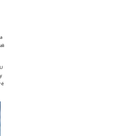
ka
ali
RU
ny
ré