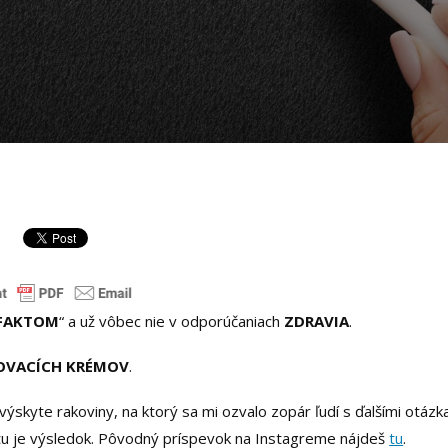
FAKTOM
“ a už vôbec nie v odporúčaniach
ZDRAVIA
.
OVACÍCH KRÉMOV
.
skyte rakoviny, na ktorý sa mi ozvalo zopár ľudí s ďalšími otázk
 tu je výsledok. Pôvodný príspevok na Instagreme nájdeš
tu
.