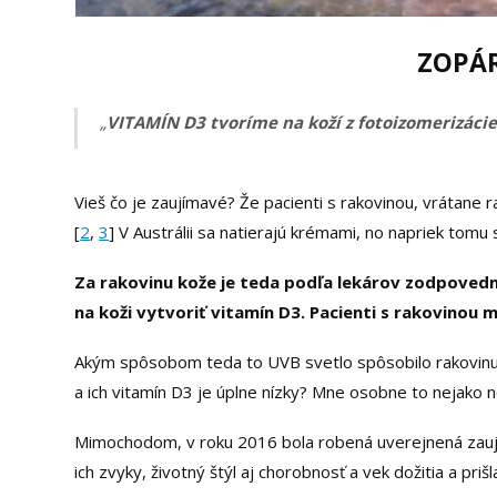
ZOPÁR
„
VITAMÍN D3 tvoríme na koží z fotoizomerizácie
Vieš čo je zaujímavé? Že pacienti s rakovinou, vrátane 
[
2
,
3
] V Austrálii sa natierajú krémami, no napriek tomu
Za rakovinu kože je teda podľa lekárov zodpovedn
na koži vytvoriť vitamín D3. Pacienti s rakovinou m
Akým spôsobom teda to UVB svetlo spôsobilo rakovinu?
a ich vitamín D3 je úplne nízky? Mne osobne to nejako n
Mimochodom, v roku 2016 bola robená uverejnená zaují
ich zvyky, životný štýl aj chorobnosť a vek dožitia a pr