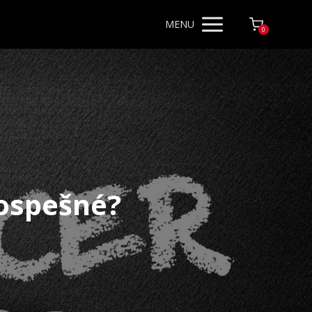
MENU
0
rospešné?