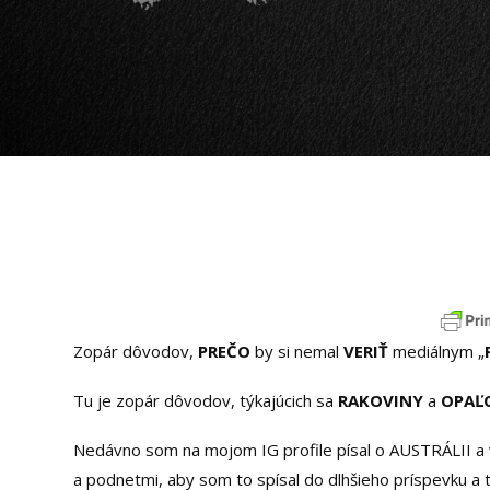
Zopár dôvodov,
PREČO
by si nemal
VERIŤ
mediálnym „
Tu je zopár dôvodov, týkajúcich sa
RAKOVINY
a
OPAĽ
Nedávno som na mojom IG profile písal o AUSTRÁLII a vý
a podnetmi, aby som to spísal do dlhšieho príspevku a