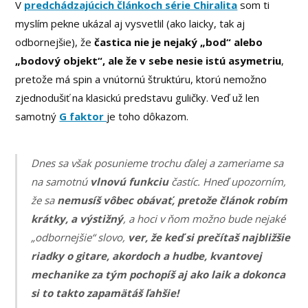
V
predchádzajúcich článkoch série Chiralita
som ti
myslím pekne ukázal aj vysvetlil (ako laicky, tak aj
odbornejšie), že
častica nie je nejaký „bod“ alebo
„bodový objekt“, ale že v sebe nesie istú asymetriu
,
pretože má spin a vnútornú štruktúru, ktorú nemožno
zjednodušiť na klasickú predstavu guličky. Veď už len
samotný
G faktor
je toho dôkazom.
Dnes sa však posunieme trochu ďalej a zameriame sa
na samotnú
vlnovú funkciu
častíc. Hneď upozorním,
že sa
nemusíš vôbec obávať, pretože článok robím
krátky, a výstižný
, a hoci v ňom možno bude nejaké
„odbornejšie“ slovo,
ver, že keď si prečítaš najbližšie
riadky o gitare, akordoch a hudbe, kvantovej
mechanike za tým pochopíš aj ako laik a dokonca
si to takto zapamätáš ľahšie!