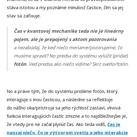
stáva istotou a my poznáme minulosť častice, čím sa jej
stav sa zafixuje.
Čas v kvantovej mechanike teda nie je lineárny
pojem, ale je prepojený s aktom pozorovania
a nezabúdaj, že keď niečo meriame/pozorujeme, čo
musíme spraviť? No predsa do systému vylúčiť (pridať)
fotón
. Veď predsa ako niečo vidíme? Skrz svetlo/fotón.
No a práve tým, že do systému pridáme fotón, ktorý
interaguje s inou časticou, a následne sa reflektuje
do nášho oka/prístroja sa jeho rýchlosť zastaví, vlnová
funkcia interagujúcich častíc zmizne a to najdôležitejšie je,
že vtedy pre ne začal plynúť čas. Ako teda vidíš,
čas je
naozaj niečo, čo je výtvorom svetla a jeho interakcie