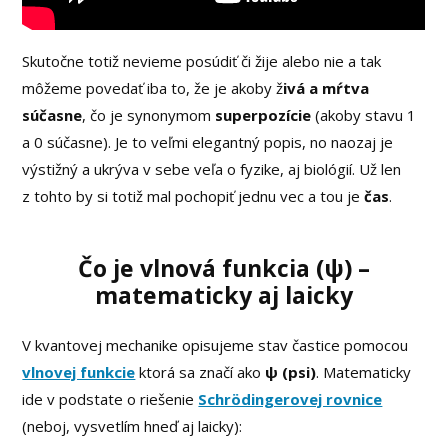
Skutočne totiž nevieme posúdiť či žije alebo nie a tak
môžeme povedať iba to, že je akoby ž
ivá a mŕtva
súčasne
, čo je synonymom
superpozície
(akoby stavu 1
a 0 súčasne). Je to veľmi elegantný popis, no naozaj je
výstižný a ukrýva v sebe veľa o fyzike, aj biológií. Už len
z tohto by si totiž mal pochopiť jednu vec a tou je
čas
.
Čo je vlnová funkcia (ψ) –
matematicky aj laicky
V kvantovej mechanike opisujeme stav častice pomocou
vlnovej funkcie
ktorá sa značí ako
ψ (psi)
. Matematicky
ide v podstate o riešenie
Schrödingerovej rovnice
(neboj, vysvetlím hneď aj laicky):