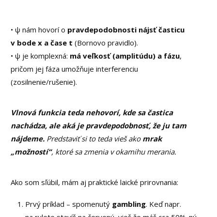
• ψ nám hovorí o
pravdepodobnosti nájsť časticu
v bode x a čase t
(Bornovo pravidlo).
• ψ je komplexná:
má veľkosť (amplitúdu) a fázu
,
pričom jej fáza umožňuje interferenciu
(zosilnenie/rušenie).
Vlnová funkcia teda nehovorí, kde sa častica
nachádza, ale aká je pravdepodobnosť, že ju tam
nájdeme.
Predstaviť si to teda vieš ako
mrak
„možností“
, ktoré sa zmenia v okamihu merania.
Ako som sľúbil, mám aj praktické laické prirovnania:
Prvý príklad – spomenutý
gambling
. Keď napr.