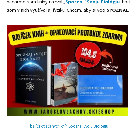
nadarmo som knihy nazval „
Spoznaj“ Svoju Biológiu
, hoci
som v nich využíval aj fyziku. Chcem, aby si veci
SPOZNAL
.
balíček tlačených kníh Spoznaj Svoju Biológiu