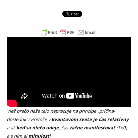
Vieš prečo naše telo nepracuje na princípe „príčina-
dôsledok“? Pretože v
kvantovom svete je čas relatívny
a až
keď sa niečo udeje
, čas
začne manifestovať
(T=0)
a s ním aj
minulosť
!