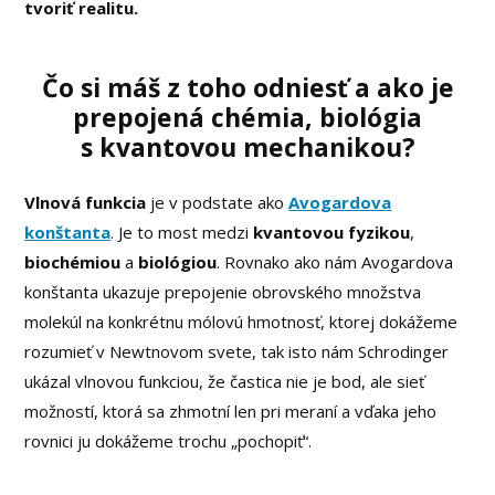
tvoriť realitu.
Čo si máš z toho odniesť a ako je
prepojená chémia, biológia
s kvantovou mechanikou?
Vlnová funkcia
je v podstate ako
Avogardova
konštanta
. Je to most medzi
kvantovou fyzikou
,
biochémiou
a
biológiou
. Rovnako ako nám Avogardova
konštanta ukazuje prepojenie obrovského množstva
molekúl na konkrétnu mólovú hmotnosť, ktorej dokážeme
rozumieť v Newtnovom svete, tak isto nám Schrodinger
ukázal vlnovou funkciou, že častica nie je bod, ale sieť
možností, ktorá sa zhmotní len pri meraní a vďaka jeho
rovnici ju dokážeme trochu „pochopiť“.