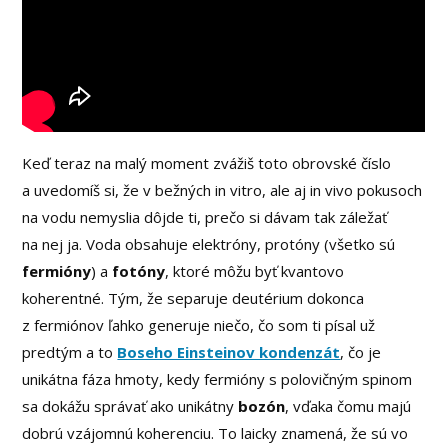
Keď teraz na malý moment zvážiš toto obrovské číslo
a uvedomíš si, že v bežných in vitro, ale aj in vivo pokusoch
na vodu nemyslia dôjde ti, prečo si dávam tak záležať
na nej ja. Voda obsahuje elektróny, protóny (všetko sú
fermióny
) a
fotóny
, ktoré môžu byť kvantovo
koherentné. Tým, že separuje deutérium dokonca
z fermiónov ľahko generuje niečo, čo som ti písal už
predtým a to
Boseho Einsteinov kondenzát
, čo je
unikátna fáza hmoty, kedy fermióny s polovičným spinom
sa dokážu správať ako unikátny
bozón
, vďaka čomu majú
dobrú vzájomnú koherenciu. To laicky znamená, že sú vo