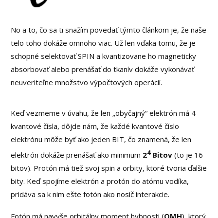
No a to, čo sa ti snažím povedať týmto článkom je, že naše
telo toho dokáže omnoho viac. Už len vďaka tomu, že je
schopné selektovať SPIN a kvantizovane ho magneticky
absorbovať alebo prenášať do tkanív dokáže vykonávať
neuveriteľne množstvo výpočtových operácií.
Keď vezmeme v úvahu, že len „obyčajný“ elektrón má 4
kvantové čísla, dôjde nám, že každé kvantové číslo
elektrónu môže byť ako jeden BIT, čo znamená, že len
4
elektrón dokáže prenášať ako minimum
2
Bitov
(to je 16
bitov). Protón má tiež svoj spin a orbity, ktoré tvoria ďalšie
bity. Keď spojíme elektrón a protón do atómu vodíka,
pridáva sa k nim ešte fotón ako nosič interakcie.
Fotón má navyše orbitálny moment hybnosti (
OMH
), ktorý