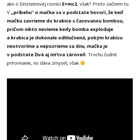
ako o Einsteinovej rovnici
E=mc2
, však? Preto začnem tu.
V
„príbehu“ o mačke sa v podstate hovorí, že keď
mačku zavrieme do krabice s časovanou bombou,
pričom nikto nevieme kedy bomba exploduje
a krabica je dokonale odhlučnená, pokým krabicu
neotvoríme a nepozrieme sa dnu, mačka je
v podstate živá aj mŕtva zároveň
. Trochu čudné
prirovnanie, no dáva zmysel, však