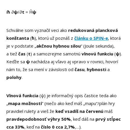
i
ħ
∂
ψ
/∂
t
= Ĥ
ψ
Schválne som vyznačil veci ako
redukovaná plancková
konštanta
(
ħ
), ktorú už poznáš z
článku o SPIN-e
, ktorá
je v podstate „
akčnou hybnou silou
“ (Joule sekunda),
a tiež
čas
(
t
) a samozrejme samotnú
vlnovú funkciu
(
ψ
).
Keďže sa
ψ
nachádza aj vľavo aj vpravo v rovnici, hovorí
nám to, že sa mení v závislosti od
času
,
hybnosti
a
polohy
.
Vlnová funkcia
(ψ) je informačný opis častice teda ako
„
mapa možností
“ (niečo ako keď máš „mapu“/plán hry
pravidiel rulety a vieš že
keď vsadíš na červenú
máš
pravdepodobnosť výhry 50%
, keď dáš na
prvý stĺpec
cca 33%
, keď na
číslo 0 cca 2,7%
,…).