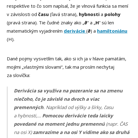
respektíve to čo som napísal, že je vlnová funkcia sa mení
v závislosti od
času
(ľavá strana),
hybnosti
a
polohy
(pravá strana). Tie čudné znaky ako „
∂
“ a „
H
“ sú len
matematickým vyjadrením
derivácie
(
∂
) a
hamiltoniánu
(H).
Dané pojmy vysvetlím tak, ako si ich ja v hlave pamätám,
mojími „vlastnými slovami“, tak ma prosím nechytaj
za slovíčka:
Derivácia sa využíva na pozeranie sa na zmenu
niečoho, čo je závislé na dvoch a viac
premenných
. Napríklad od výšky a šírky, času
a hybnosti,…
Pomocou derivácie teda laicky
povedané na moment jednu premennú
(napr. ČAS
na osi X)
zamrazíme a na osi Y vidíme ako sa druhá