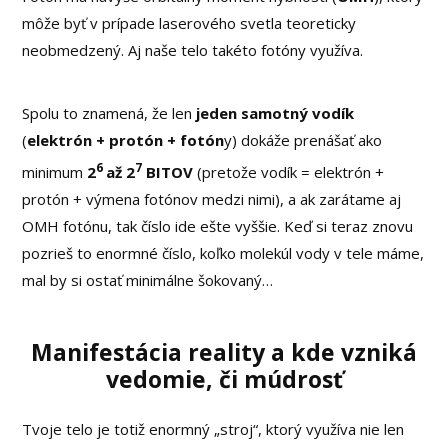
môže byť v prípade laserového svetla teoreticky
neobmedzený. Aj naše telo takéto fotóny využíva.
Spolu to znamená, že len
jeden samotný vodík
(
elektrón + protón + fotón
y) dokáže prenášať ako
6
7
minimum
2
až 2
BITOV
(pretože vodík = elektrón +
protón + výmena fotónov medzi nimi), a ak zarátame aj
OMH fotónu, tak číslo ide ešte vyššie. Keď si teraz znovu
pozrieš to enormné číslo, koľko molekúl vody v tele máme,
mal by si ostať minimálne šokovaný…
Manifestácia reality a kde vzniká
vedomie, či múdrosť
Tvoje telo je totiž enormný „stroj“, ktorý využíva nie len