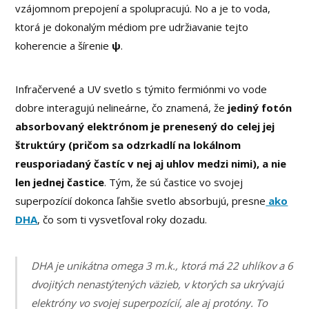
vzájomnom prepojení a spolupracujú. No a je to voda,
ktorá je dokonalým médiom pre udržiavanie tejto
koherencie a šírenie
ψ
.
Infračervené a UV svetlo s týmito fermiónmi vo vode
dobre interagujú nelineárne, čo znamená, že
jediný fotón
absorbovaný elektrónom je prenesený do celej jej
štruktúry (pričom sa odzrkadlí na lokálnom
reusporiadaný častíc v nej aj uhlov medzi nimi), a nie
len jednej častice
. Tým, že sú častice vo svojej
superpozícií dokonca ľahšie svetlo absorbujú, presne
ako
DHA
, čo som ti vysvetľoval roky dozadu.
DHA je unikátna omega 3 m.k., ktorá má 22 uhlíkov a 6
dvojitých nenastýtených väzieb, v ktorých sa ukrývajú
elektróny vo svojej superpozícií, ale aj protóny. To