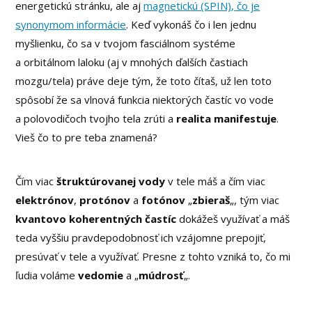
energetickú stránku, ale aj
magnetickú (SPIN), čo je
synonymom informácie
. Keď vykonáš čo i len jednu
myšlienku, čo sa v tvojom fasciálnom systéme
a orbitálnom laloku (aj v mnohých ďalších častiach
mozgu/tela) práve deje tým, že toto čítaš, už len toto
spôsobí že sa vlnová funkcia niektorých častíc vo vode
a polovodičoch tvojho tela zrúti a
realita manifestuje
.
Vieš čo to pre teba znamená?
Čím viac
štruktúrovanej vody
v tele máš a čím viac
elektrónov
,
protónov
a
fotónov
„
zbieraš
„, tým viac
kvantovo koherentných častíc
dokážeš využívať a máš
teda vyššiu pravdepodobnosť ich vzájomne prepojiť,
presúvať v tele a využívať. Presne z tohto vzniká to, čo mi
ľudia voláme
vedomie
a „
múdrosť
„.