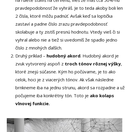
na rulete stavíš na červenú, vieš že máš cca 50%-nú
pravdepodobnosť že vyhráš. Je to teda akoby boli len
2 čísla, ktoré môžu padnúť. Avšak keď sa loptička
zastaví a padne číslo zrazu pravdepodobnosť
skolabuje a ty zistíš presnú hodnotu. Vtedy vieš či si
vyhral alebo nie a tiež si uvedomíš že spadlo jedno
číslo z mnohých ďalších.
Druhý príklad –
hudobný akord
. Hudobný akord je
zvuk vytvorený aspoň z
troch tónov rôznej výšky
,
ktoré znejú súčasne. Kým ho počúvame, je to ako
celok, hoci je z viacerých tónov. Ak však následne
brnkneme iba na jednu strunu, akord sa rozpadne a už
počujeme iba konkrétny tón. Toto je
ako kolaps
vlnovej funkcie.