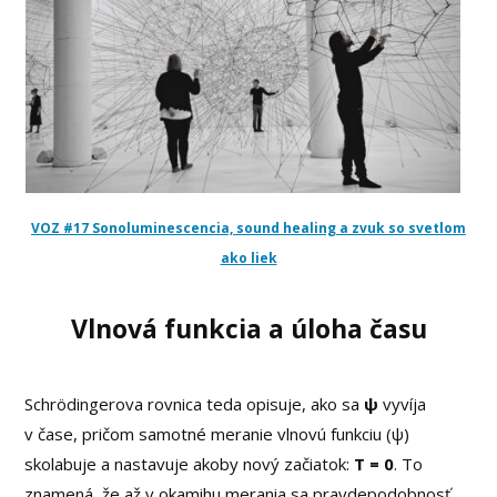
VOZ #17 Sonoluminescencia, sound healing a zvuk so svetlom
ako liek
Vlnová funkcia a úloha času
Schrödingerova rovnica teda opisuje, ako sa
ψ
vyvíja
v čase, pričom samotné meranie vlnovú funkciu (ψ)
skolabuje a nastavuje akoby nový začiatok:
T = 0
. To
znamená, že až v okamihu merania sa pravdepodobnosť