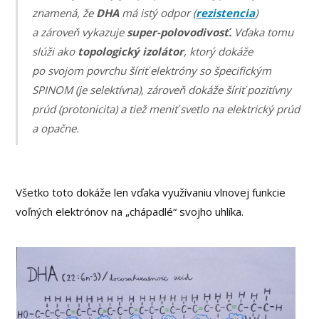
znamená, že
DHA
má istý odpor (
rezistencia
)
a zároveň vykazuje
super-polovodivosť.
Vďaka tomu
slúži ako
topologický izolátor
, ktorý dokáže
po svojom povrchu šíriť elektróny so špecifickým
SPINOM (je selektívna), zároveň dokáže šíriť pozitívny
prúd (protonicita) a tiež meniť svetlo na elektrický prúd
a opačne.
Všetko toto dokáže len vďaka využívaniu vlnovej funkcie
voľných elektrónov na „chápadlé“ svojho uhlíka.