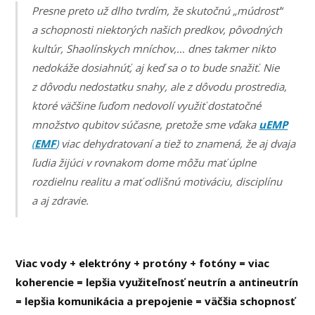
Presne preto už dlho tvrdím, že skutočnú „múdrosť“
a schopnosti niektorých našich predkov, pôvodných
kultúr, Shaolínskych mníchov,… dnes takmer nikto
nedokáže dosiahnúť, aj keď sa o to bude snažiť. Nie
z dôvodu nedostatku snahy, ale z dôvodu prostredia,
ktoré väčšine ľuďom nedovolí využiť dostatočné
množstvo qubitov súčasne, pretože sme vďaka
uEMP
(
EMF
)
viac dehydratovaní a tiež to znamená, že aj dvaja
ľudia žijúci v rovnakom dome môžu mať úplne
rozdielnu realitu a mať odlišnú motiváciu, disciplínu
a aj zdravie.
Viac vody + elektróny + protóny + fotóny = viac
koherencie = lepšia využiteľnosť neutrín a antineutrín
= lepšia komunikácia a prepojenie = väčšia schopnosť