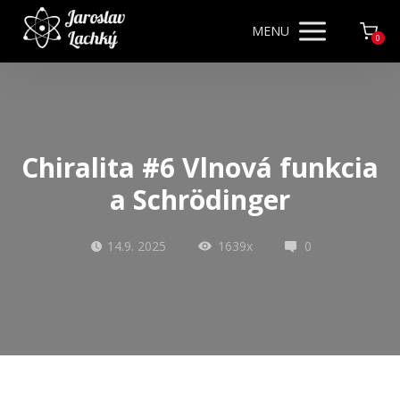
MENU
0
Chiralita #6 Vlnová funkcia
a Schrödinger
14.9. 2025
1639x
0