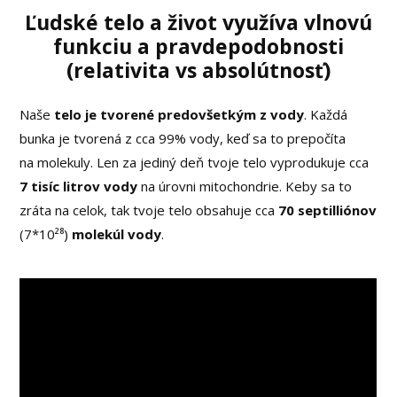
Ľudské telo a život využíva vlnovú
funkciu a pravdepodobnosti
(relativita vs absolútnosť)
Naše
telo je tvorené predovšetkým z vody
. Každá
bunka je tvorená z cca 99% vody, keď sa to prepočíta
na molekuly. Len za jediný deň tvoje telo vyprodukuje cca
7 tisíc litrov vody
na úrovni mitochondrie. Keby sa to
zráta na celok, tak tvoje telo obsahuje cca
70 septilliónov
(7*10²⁸)
molekúl vody
.