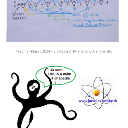
Webinár-Marec 2024 – biofyzika DHA, vitamínu A a rybí olej