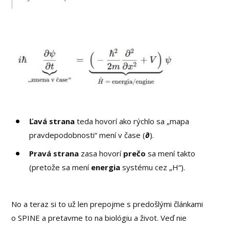
Ľavá strana
teda hovorí ako rýchlo sa „mapa
pravdepodobnosti“ mení v čase (
∂
).
Pravá strana
zasa hovorí
prečo
sa mení takto
(pretože sa mení
energia
systému cez „H“).
No a teraz si to už len prepojme s predošlými článkami
o SPINE a pretavme to na biológiu a život. Veď nie