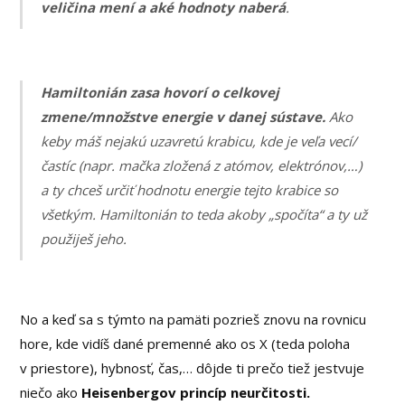
veličina mení a aké hodnoty naberá
.
Hamiltonián zasa hovorí o celkovej
zmene/množstve energie v danej sústave.
Ako
keby máš nejakú uzavretú krabicu, kde je veľa vecí/
častíc (napr. mačka zložená z atómov, elektrónov,…)
a ty chceš určiť hodnotu energie tejto krabice so
všetkým. Hamiltonián to teda akoby „spočíta“ a ty už
použiješ jeho.
No a keď sa s týmto na pamäti pozrieš znovu na rovnicu
hore, kde vidíš dané premenné ako os X (teda poloha
v priestore), hybnosť, čas,… dôjde ti prečo tiež jestvuje
niečo ako
Heisenbergov princíp neurčitosti.