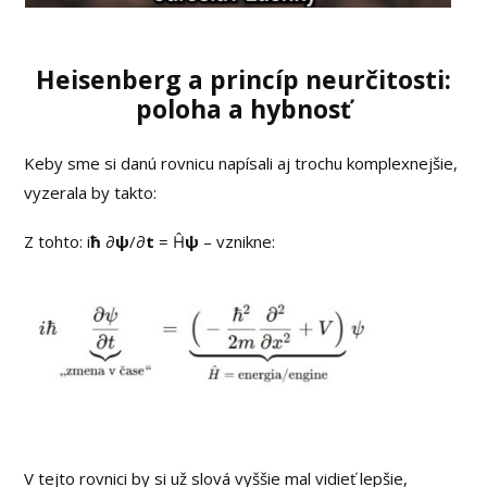
Heisenberg a princíp neurčitosti:
poloha a hybnosť
Keby sme si danú rovnicu napísali aj trochu komplexnejšie,
vyzerala by takto:
Z tohto: i
ħ
∂
ψ
/∂
t
= Ĥ
ψ
– vznikne:
V tejto rovnici by si už slová vyššie mal vidieť lepšie,