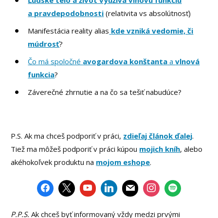
Ľudské telo a život využíva vlnovú funkciu
a pravdepodobnosti
(relativita vs absolútnosť)
Manifestácia reality alias
kde vzniká vedomie, či
múdrosť
?
Čo má spoločné
avogardova konštanta
a
vlnová
funkcia
?
Záverečné zhrnutie a na čo sa tešiť nabudúce?
P.S. Ak ma chceš podporiť v práci,
zdieľaj článok ďalej
.
Tiež ma môžeš podporiť v práci kúpou
mojich kníh
, alebo
akéhokoľvek produktu na
mojom eshope
.
P.P.S.
Ak chceš byť informovaný vždy medzi prvými