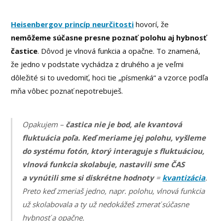
Heisenbergov princíp neurčitosti
hovorí, že
nemôžeme súčasne presne poznať polohu aj hybnosť
častice
. Dôvod je vlnová funkcia a opačne. To znamená,
že jedno v podstate vychádza z druhého a je veľmi
dôležité si to uvedomiť, hoci tie „písmenká“ a vzorce podľa
mňa vôbec poznať nepotrebuješ.
Opakujem –
častica nie je bod, ale kvantová
fluktuácia poľa. Keď meriame jej polohu, vyšleme
do systému fotón, ktorý interaguje s fluktuáciou,
vlnová funkcia skolabuje, nastavili sme ČAS
a vynútili sme si diskrétne hodnoty
=
kvantizácia
.
Preto keď zmeriaš jedno, napr. polohu, vlnová funkcia
už skolabovala a ty už nedokážeš zmerať súčasne
hybnosť a opačne.