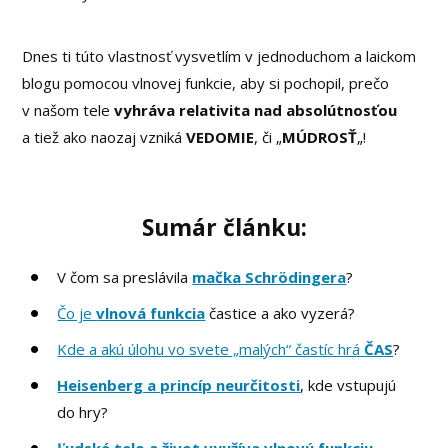
Dnes ti túto vlastnosť vysvetlím v jednoduchom a laickom
blogu pomocou vlnovej funkcie, aby si pochopil, prečo
v našom tele
vyhráva relativita nad absolútnosťou
a tiež ako naozaj vzniká
VEDOMIE
, či „
MÚDROSŤ
„!
Sumár článku:
V čom sa preslávila
mačka Schrödingera
?
Čo je
vlnová funkcia
častice a ako vyzerá?
Kde a akú úlohu vo svete „malých“ častíc hrá
ČAS
?
Heisenberg a princíp neurčitosti
, kde vstupujú
do hry?