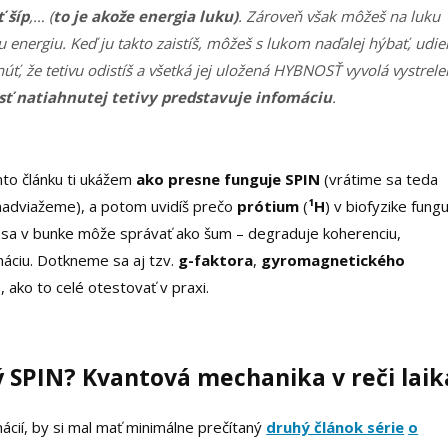
ť šíp
,… (
to je akože energia luku)
. Zároveň však môžeš na luku
u energiu. Keď ju takto zaistíš, môžeš s lukom naďalej hýbať, udie
ť, že tetivu odistíš a všetká jej uložená HYBNOSŤ vyvolá vystrele
ť natiahnutej tetivy predstavuje infomáciu
.
mto článku ti ukážem
ako presne funguje SPIN
(vrátime sa teda
o nadviažeme), a potom uvidíš prečo
prótium
(
¹H
) v biofyzike fung
 sa v bunke môže správať ako šum – degraduje koherenciu,
áciu. Dotkneme sa aj tzv.
g-faktora
,
gyromagnetického
, ako to celé otestovať v praxi.
ý SPIN
?
Kvantová mechanika v reči laik
cií, by si mal mať minimálne prečítaný
druhý článok série
o