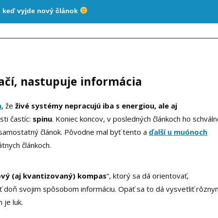
, keď vyjde nový článok
ačí, nastupuje informácia
m
, že
živé systémy nepracujú iba s energiou, ale aj
ti častíc:
spinu
. Koniec koncov, v posledných článkoch ho schvál
aj samostatný článok. Pôvodne mal byť tento a
ďalší u muónoch
átnych článkoch.
vý (aj kvantizovaný) kompas
“, ktorý sa dá orientovať,
 doň svojim spôsobom informáciu. Opäť sa to dá vysvetliť rôzny
je luk.