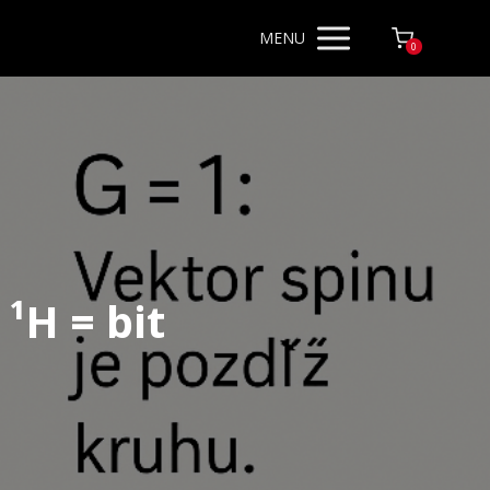
MENU
0
 ¹H = bit