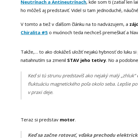
Neutrínach a Antineutrínach
, kde som ti (zatiaľ len 
ho môžeš aj predstaviť. Videl si tam jednoduché, náučn
V tomto a tiež v ďalšom článku na to nadväzujem, a
záj
Chiralita #5
o muónoch teda nechceš premeškať a hlavn
Takže,… to ako dokážeš uložiť nejakú hybnosť do luku si 
natiahnutím sa zmenil
STAV jeho tetivy
. No a podobn
Keď si tú strunu predstavíš ako nejaký malý „zhluk“
fluktuáciu magnetického poľa okolo seba. Lepšie p
v praxi deje.
Teraz si predstav
motor
.
Keď sa začne rotovať, vďaka prechodu elektri