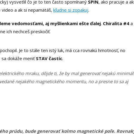
laicky) vysvetlil čo je to ten často spomínaný
SPIN
, ako pracuje a ak
é video a ak si nepamätáš,
kľudne si zopakuj
.
deme vedomosťami, aj myšlienkami ešte ďalej
.
Chiralita #4
a
e ich nechceš preskočiť.
pochopil. Je to stále ten istý luk, má cca rovnakú hmotnosť, no
e sa dokáže meniť
STAV častíc
.
 elektrického mraku, dôjde ti, že by mal generovať nejakú minimá
ovedané nejakého magnetického momentu, no a presne to sa aj
ckého prúdu, bude generovať kolmo magnetické poľe. Rovna