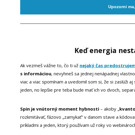
Upozorni ma
Keď energia nest
Ak vezmeš vážne to, čo ti už
nejaký čas predostruje
s informáciou
, nevyhneš sa jednej nenápadnej vlastnos
viac a viac spomínam a uvedomil som si, že si zaslúži 
jeden, no lepšie pre teba bude mať ich vo dvoch, separ
Spin je vnútorný moment hybnosti
– akoby „
kvanto
rozkmitávať, fázovo „zamykať“ v danom stave a kódovať
príkladmi a jeden, ktorý používam už roky vo webinároch 