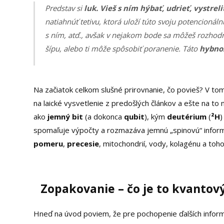
Predstav si
luk. Vieš s ním hýbať, udrieť, vystreli
natiahnúť tetivu, ktorá uloží túto svoju potencionáln
s ním, atď., avšak v nejakom bode sa môžeš rozhodnú
šípu, alebo ti môže spôsobiť poranenie. Táto
hybnos
Na začiatok celkom slušné prirovnanie, čo povieš? V to
na laické vysvetlenie z predošlých článkov a ešte na t
ako
jemný bit
(a dokonca
qubit
), kým
deutérium
(
²H
)
spomaľuje výpočty a rozmazáva jemnú „spinovú“ inform
pomeru
,
precesie
, mitochondrií, vody, kolagénu a toho
Zopakovanie – čo je to kvantov
Hneď na úvod poviem, že pre pochopenie ďalších informá