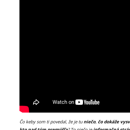
Čo keby som ti povedal, že je tu
niečo
,
čo dokáže
vysv
kto nad tým premýšľa
? To niečo je
informačná str