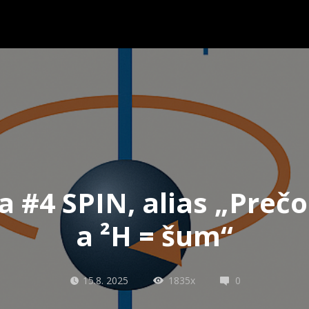
a #4 SPIN, alias „Prečo
a ²H = šum“
15.8. 2025
1835x
0