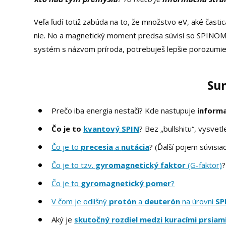
Veľa ľudí totiž zabúda na to, že množstvo eV, aké ča
nie. No a magnetický moment predsa súvisí so SPINOM.
systém s názvom príroda, potrebuješ lepšie porozumie
Su
Prečo iba energia nestačí? Kde nastupuje
inform
Čo je to
kvantový SPIN
? Bez „bullshitu“, vysvet
Čo je to
precesia
a
nutácia
? (Ďalší pojem súvisia
Čo je to tzv.
gyromagnetický faktor
(G-faktor)
?
Čo je to
gyromagnetický pomer
?
V čom je odlišný
protón
a
deuterón
na úrovni
SP
Aký je
skutočný rozdiel medzi kuracími prsia