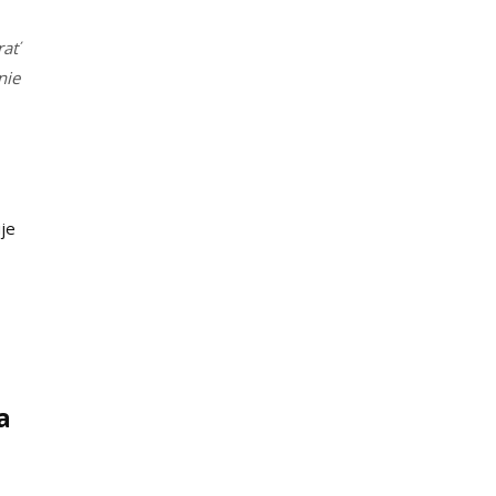
rať
nie
uje
a