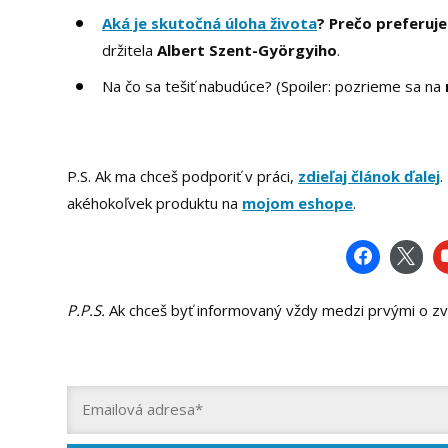
Aká je skutočná úloha života
? Prečo preferuj
držitela
Albert Szent-Györgyiho
.
Na čo sa tešiť nabudúce? (Spoiler: pozrieme sa na
P.S. Ak ma chceš podporiť v práci,
zdieľaj článok ďalej
.
akéhokoľvek produktu na
mojom eshope
.
P.P.S.
Ak chceš byť informovaný vždy medzi prvými o zve