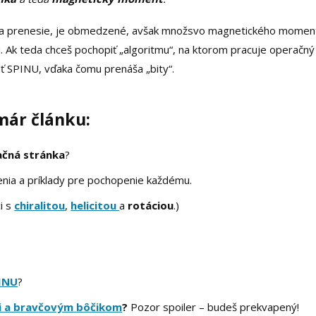
stica prenesie, je obmedzené, avšak množsvo magnetického momen
 Ak teda chceš pochopiť „algoritmu“, na ktorom pracuje operačný
ť SPINU, vďaka čomu prenáša „bity“.
már článku:
ačná stránka
?
lenia a príklady pre pochopenie každému.
ci s
chiralitou
,
helicitou
a
rotáciou
.)
INU
?
mi a bravčovým bôčikom
?
Pozor spoiler – budeš prekvapený!