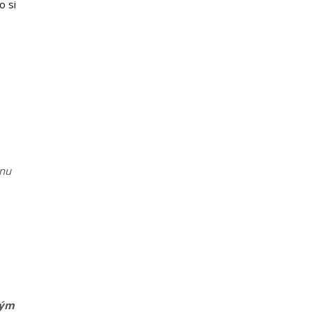
o si
lnu
kým