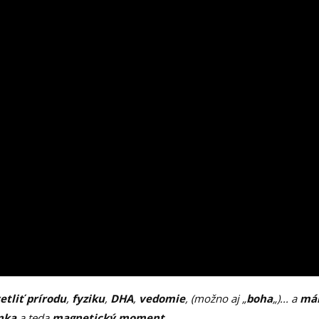
etliť prírodu
,
fyziku
,
DHA
,
vedomie
,
(možno aj
„
boha
„
).
.. a
má
ánka
a teda
magnetický moment
.